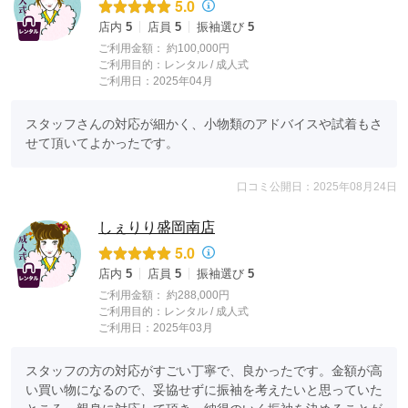
5.0
店内
5
店員
5
振袖選び
5
ご利用金額：
約100,000円
ご利用目的：
レンタル /
成人式
ご利用日：2025年04月
スタッフさんの対応が細かく、小物類のアドバイスや試着もさ
せて頂いてよかったです。
口コミ公開日：2025年08月24日
しぇりり盛岡南店
5.0
店内
5
店員
5
振袖選び
5
ご利用金額：
約288,000円
ご利用目的：
レンタル /
成人式
ご利用日：2025年03月
スタッフの方の対応がすごい丁寧で、良かったです。金額が高
い買い物になるので、妥協せずに振袖を考えたいと思っていた