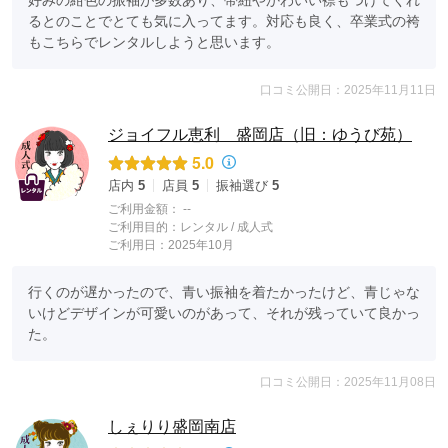
好みの紺色の振袖が多数あり、帯紐やかわいい襟もつけてくれ
るとのことでとても気に入ってます。対応も良く、卒業式の袴
もこちらでレンタルしようと思います。
口コミ公開日：2025年11月11日
ジョイフル恵利 盛岡店（旧：ゆうび苑）
5.0
店内
5
店員
5
振袖選び
5
ご利用金額：
--
ご利用目的：
レンタル /
成人式
ご利用日：2025年10月
行くのが遅かったので、青い振袖を着たかったけど、青じゃな
いけどデザインが可愛いのがあって、それが残っていて良かっ
た。
口コミ公開日：2025年11月08日
しぇりり盛岡南店