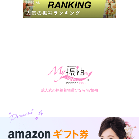
成人式の振袖着物選びならMy振袖