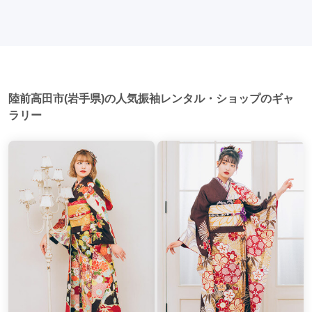
以外での振袖の着用は、華やかな場に適しており、伝統的な
却せず、後日お店に返却しに行く場合が多いです。 同窓会: 成
日本の美しさを表現することができます。
人式当日に同窓会が行われる場合が多いです。 二次会: 同窓会
後、友人たちとの二次会や三次会を楽しむ人もいます。
陸前高田市(岩手県)の人気振袖レンタル・ショップのギャ
ラリー