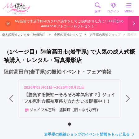
探す
ログイン
MENU
盛
My振袖で来店予約やカタログ請求をしてご成約された方に1,000円分の
Amazonギフトカードをプレゼント！
岡
市
成人式振袖レンタル【My振袖】
＞
全国の振袖ショップ
＞
岩手県の振袖ショップ
＞
陸前高
北
上
（1ページ目）陸前高田市(岩手県) で人気の成人式振
市
袖購入・レンタル・写真撮影店
一
関
陸前高田市(岩手県)の振袖イベント・フェア情報
市
奥
2026年08月01日〜2026年08月31日
州
【勝負する振袖ーそろそろ本気出す？】ジョイ
フル恵利☆振袖夏祭り☆ただいま開催中！！
市
花
ジョイフル恵利 盛岡店（旧：ゆうび苑）
巻
市
釜
岩手県の振袖ショップのイベント情報をもっと見る
石