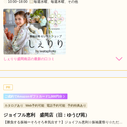
10:00~18:00
毎週水曜、毎週木曜、その他
しぇりり盛岡南店の最新の口コミ
4.0
店内
4
店員
4
ご利用金額：
約141,000円
ご利用目的：
レンタル /
成人式
PR
ご利用日：2026年02月
ご成約でAmazonギフトカード1,000円分
丁寧に対応していただきました。
カタログあり
Web予約可能
電話予約可能
予約特典あり
ジョイフル恵利 盛岡店（旧：ゆうび苑）
口コミ公開日：2026年05月22日
しぇりり盛岡南店の口コミ・評判をもっと見る
【勝負する振袖ーそろそろ本気出す？】ジョイフル恵利☆振袖夏祭り☆ただい