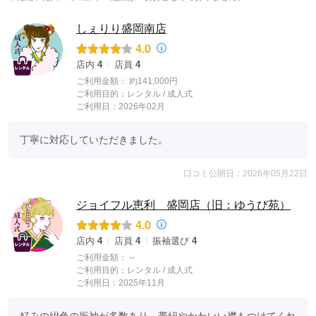
しぇりり盛岡南店
4.0
店内
4
店員
4
ご利用金額：
約141,000円
ご利用目的：
レンタル /
成人式
ご利用日：2026年02月
丁寧に対応していただきました。
口コミ公開日：2026年05月22日
ジョイフル恵利 盛岡店（旧：ゆうび苑）
4.0
店内
4
店員
4
振袖選び
4
ご利用金額：
--
ご利用目的：
レンタル /
成人式
ご利用日：2025年11月