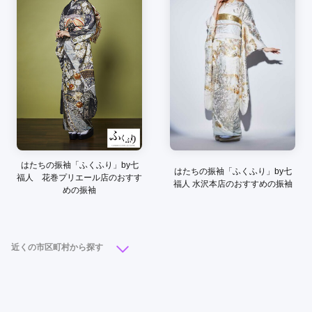
行くのが遅かったので、青い振袖を着たかったけど、青じゃな
いけどデザインが可愛いのがあって、それが残っていて良かっ
た。
口コミ公開日：2025年11月08日
ジョイフル恵利 盛岡店（旧：ゆうび苑）の口コミ・評判をもっと見る
はたちの振袖「ふくふり」by七
はたちの振袖「ふくふり」by七
福人 花巻プリエール店のおすす
福人 水沢本店のおすすめの振袖
めの振袖
近くの市区町村から探す
盛岡市
(10)
北上市
(7)
一関市
(6)
奥州市
(2)
花巻市
(2)
釜石市
(2)
久慈市
(1)
二戸市
(1)