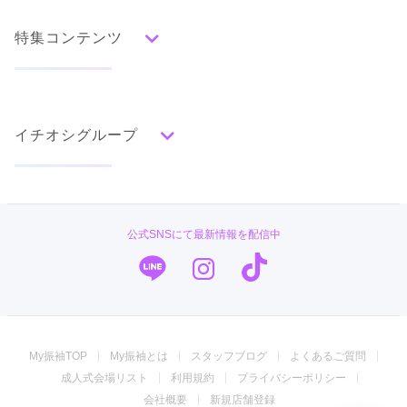
人気の振袖から探す
みんなの振袖ランキングトップ
特集コンテンツ
口コミから探す
色別ランキング
イベント・フェアから探す
口コミ一覧
赤
成人式の前撮り・後撮り特集
朱
ベージュ
ピンク
オレンジ
黄
緑
水色
青
紺
紫
茶
ゴールド
シルバー
イチオシグループ
ママ振特集
グレー
黒
白
その他
個性的振袖コーディネート特集
PLUM
タイプ別ランキング
成人式レポート
古典
エレガント
キュート
クール
グラマラス
#振袖gram
振袖ブランド特集
公式SNSにて最新情報を配信中
レトロ
TAKAZEN
口コミ優秀店舗
キモノハーツ／kimono hearts
振袖タイプ診断
柄別ランキング
振袖専門店 オンディーヌ
無地
花
桜
梅
菊
松
竹
牡丹
バラ
椿
My振袖TOP
My振袖とは
スタッフブログ
よくあるご質問
百合
橘
蝶
鶴
松竹梅
扇面
車
華籠
ジョイフル恵利
成人式会場リスト
利用規約
プライバシーポリシー
熨斗
宝尽
波
雪輪
雲取り
道長取り
矢絣
振袖専門店 一蔵
会社概要
新規店舗登録
幾何学
市松
縞
その他