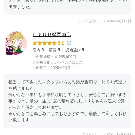
ところ、親身に対応して頂き、納得のいく振袖を決めることが
出来ました。
口コミ公開日：2025年06月16日
しぇりり盛岡南店
5.0
店内
5
店員
5
振袖選び
5
ご利用金額：
約255,000円
ご利用目的：
レンタル /
成人式
ご利用日：2025年03月
担当して下さったスタッフの方の対応が親切で、とても気遣い
を感じました。

分からない事にも丁寧に説明して下さり、安心してお願いする
事ができ、娘の一生に1度の晴れ姿にしぇりりさんを選んで良
かったと感謝しております。

今からとても楽しみにしておりますので、最後まで宜しくお願
い致します。
口コミ公開日：2025年06月12日