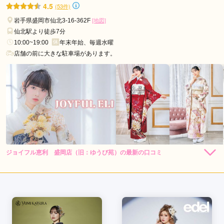
ま開催中！！
4.5
(53件)
岩手県盛岡市仙北3-16-362F
[地図]
仙北駅より徒歩7分
10:00~19:00
年末年始、毎週水曜
店舗の前に大きな駐車場があります。
ジョイフル恵利 盛岡店（旧：ゆうび苑）の最新の口コミ
264,000
308,000
レン
円~
レン
円~
タル
タル
5.0
(税込)
(税込)
382,800
473,000
購
円~
購
円~
入
入
店内
5
店員
5
振袖選び
5
(税込)
(税込)
ご利用金額：
--
ご利用目的：
レンタル /
成人式
ご利用日：2025年10月