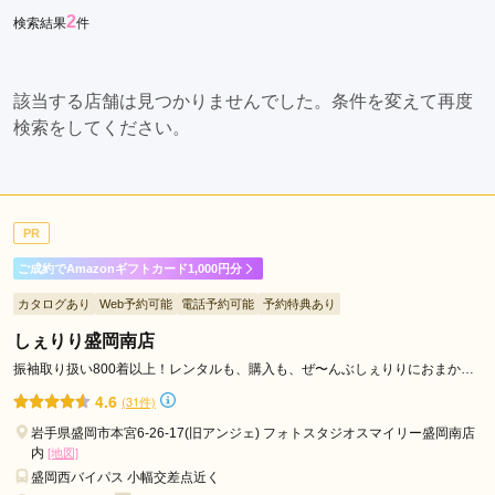
2
検索結果
件
市
久
慈
該当する店舗は見つかりませんでした。条件を変えて再度
市
検索をしてください。
二
戸
市
PR
ご成約でAmazonギフトカード1,000円分
カタログあり
Web予約可能
電話予約可能
予約特典あり
しぇりり盛岡南店
振袖取り扱い800着以上！レンタルも、購入も、ぜ〜んぶしぇりりにおまか
せ！
4.6
(31件)
岩手県盛岡市本宮6-26-17(旧アンジェ) フォトスタジオスマイリー盛岡南店
内
[地図]
盛岡西バイパス 小幅交差点近く