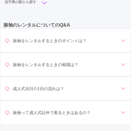
岩手県の駅から探す
一ノ関駅
(5)
盛岡駅
(4)
水沢駅
(1)
花巻駅
(1)
振袖のレンタルについてのQ&A
Q.
振袖をレンタルするときのポイントは？
デザイン: 好きな色や柄など自分の好みで選ぶ場合や、成人式
の会場の雰囲気に合わせてデザインを選ぶ場合などがありま
す。 サイズ選び: 自分の体型に合ったサイズを選ぶことが大切
Q.
振袖をレンタルするときの相場は？
です。事前に試着をし、必要であればサイズ調整をお願いす
振袖のレンタル相場は店舗や地域、デザインによって異なり
ることもあります。 価格: 予算に合わせてプランを選ぶことが
ますが、一般的には10万円から30万円程度が相場とされてい
できます。また、プランやレンタル料金に含まれるもの（小
ます。 高級なものやブランド物になると、それ以上の価格に
物や帯、草履など）を確認しましょう。 期間: レンタル期間や
Q.
成人式当日の1日の流れは？
なることもあります。具体的な価格はMy振袖でプランをご確
返却のルールをしっかり確認しておく必要があります。 お店
準備: 着付け、ヘアメイクの予約はほとんどの場合が先着順の
認いただくか、店舗に問い合わせてみてください。
選び: 評判や口コミを事前にチェックして、信頼できるお店を
場合で、早朝からスタートする場合も多いです。 成人式: 一般
選びましょう。
的に午前中に成人式が行わる場合が多いですが、午前午後で
Q.
振袖って成人式以外で着るときはあるの？
二部制の地域もあるため、自分の市町村を確認しましょう。
はい、成人式以外でも振袖を着る機会はあります。例えば、
写真撮影: 成人式の後、家族や友人との記念撮影を行うことが
家族や友人の結婚式、卒業式、初詣などがあります。 成人式
多いです。 帰宅: 帰宅後、振袖から着替えます。振袖は当日返