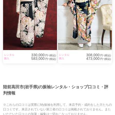
330,000
308,000
レンタル
レンタル
円~(税込)
円~(税込)
583,000
473,000
購入
購入
円~(税込)
円~(税込)
陸前高田市(岩手県)の振袖レンタル・ショップ口コミ・評
判情報
※これらの口コミは実際にMy振袖を利用して、来店予約・成約をした方たちの
口コミです。来店されていない第三者の口コミは掲載されておりません。また
いただいた口コミの加筆・編集は一切おこなっておりません。