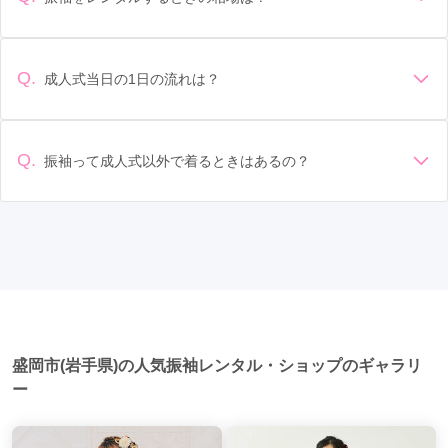
です。事前に試着をし、必要であればサイズ調整をお願いす
振袖のレンタル相場は店舗や地域、デザインによって異なり
ることもあります。 価格: 予算に合わせてプランを選ぶことが
ますが、一般的には10万円から30万円程度が相場とされてい
できます。また、プランやレンタル料金に含まれるもの（小
ます。 高級なものやブランド物になると、それ以上の価格に
物や帯、草履など）を確認しましょう。 期間: レンタル期間や
Q.
成人式当日の1日の流れは？
なることもあります。具体的な価格はMy振袖でプランをご確
返却のルールをしっかり確認しておく必要があります。 お店
準備: 着付け、ヘアメイクの予約はほとんどの場合が先着順の
認いただくか、店舗に問い合わせてみてください。
選び: 評判や口コミを事前にチェックして、信頼できるお店を
場合で、早朝からスタートする場合も多いです。 成人式: 一般
選びましょう。
的に午前中に成人式が行わる場合が多いですが、午前午後で
Q.
振袖って成人式以外で着るときはあるの？
二部制の地域もあるため、自分の市町村を確認しましょう。
はい、成人式以外でも振袖を着る機会はあります。例えば、
写真撮影: 成人式の後、家族や友人との記念撮影を行うことが
家族や友人の結婚式、卒業式、初詣などがあります。 成人式
多いです。 帰宅: 帰宅後、振袖から着替えます。振袖は当日返
以外での振袖の着用は、華やかな場に適しており、伝統的な
却せず、後日お店に返却しに行く場合が多いです。 同窓会: 成
日本の美しさを表現することができます。
人式当日に同窓会が行われる場合が多いです。 二次会: 同窓会
後、友人たちとの二次会や三次会を楽しむ人もいます。
盛岡市(岩手県)の人気振袖レンタル・ショップのギャラリ
ー