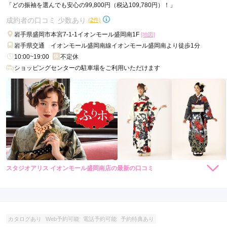
「どの振袖を選んでも安心の99,800円（税込109,780円）！」
成約者の口コミ 少数あり
(2件)
岩手県盛岡市本宮7-1-1イオンモール盛岡南1F
[地図]
岩手県交通 イオンモール盛岡南線イオンモール盛岡南より徒歩1分
10:00~19:00
不定休
ショッピングセンターの駐車場をご利用いただけます
スタジオアリス イオンモール盛岡南店の最新の口コミ
4.0
店内
4
店員
4
ご利用金額：
約110,000円
ご利用目的：
レンタル /
成人式
カタログあり
Web予約可能
電話予約可能
予約特典あり
ご利用日：2021年12月