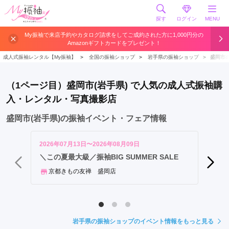
探す
ログイン
MENU
盛
My振袖で来店予約やカタログ請求をしてご成約された方に1,000円分の
Amazonギフトカードをプレゼント！
岡
市
成人式振袖レンタル【My振袖】
＞
全国の振袖ショップ
＞
岩手県の振袖ショップ
＞
盛岡市
北
上
（1ページ目）盛岡市(岩手県) で人気の成人式振袖購
市
入・レンタル・写真撮影店
一
関
盛岡市(岩手県)の振袖イベント・フェア情報
市
奥
2026年07月13日〜2026年08月09日
2026年
州
《5,
＼この夏最大級／振袖BIG SUMMER SALE
舗開催
市
京都きもの友禅 盛岡店
花
きも
巻
市
釜
岩手県の振袖ショップのイベント情報をもっと見る
石