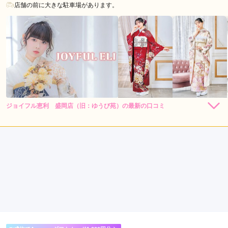
店舗の前に大きな駐車場があります。
ジョイフル恵利 盛岡店（旧：ゆうび苑）の最新の口コミ
264,000
308,000
レン
円~
レン
円~
タル
タル
5.0
(税込)
(税込)
382,800
473,000
購
円~
購
円~
入
入
店内
5
店員
5
振袖選び
5
(税込)
(税込)
ご利用金額：
--
ご利用目的：
レンタル /
成人式
ご利用日：2025年10月
行くのが遅かったので、青い振袖を着たかったけど、青じゃな
いけどデザインが可愛いのがあって、それが残っていて良かっ
た。