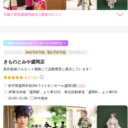
呉服の登美屋盛岡南店の最新の口コミ
437,800
473,000
購
円~
購
円~
入
入
3.3
(税込)
(税込)
店内
4
店員
3
振袖選び
3
ご利用金額：
--
ご利用目的：
購入 /
成人式
ご成約でAmazonギフトカード1,000円分
ご利用日：2025年12月
カタログあり
Web予約可能
電話予約可能
予約特典あり
ゆっくり見せていただきました
きものとみや盛岡店
新作振袖フルセット価格にて品数豊富に展示しています！
口コミ公開日：2026年01月29日
4.7
(4件)
呉服の登美屋盛岡南店の口コミ・評判をもっと見る
岩手県盛岡市前潟4-7-1イオンモール盛岡1階
[地図]
JR東北本線「盛岡駅」より車10分、東北自動車道「盛岡IC」より車5分
10:00~21:00
年中無休