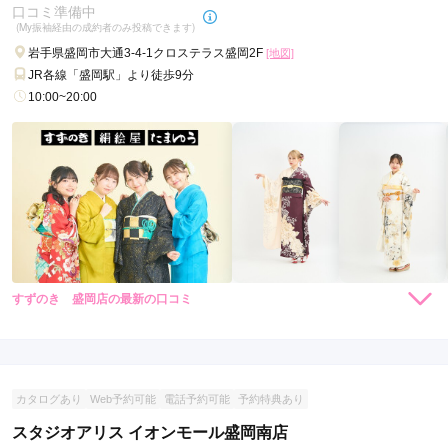
情を込めた振袖を……。
口コミ準備中
(My振袖経由の成約者のみ投稿できます)
岩手県盛岡市大通3-4-1クロステラス盛岡2F
[地図]
JR各線「盛岡駅」より徒歩9分
10:00~20:00
すずのき 盛岡店の最新の口コミ
現在表示可能な口コミはございません。
カタログあり
Web予約可能
電話予約可能
予約特典あり
スタジオアリス イオンモール盛岡南店