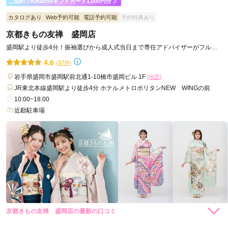
ご成約でAmazonギフトカード1,000円分
口コミ公開日：2025年11月08日
ジョイフル恵利 盛岡店（旧：ゆうび苑）の口コミ・評判をもっと見る
カタログあり
Web予約可能
電話予約可能
予約特典あり
京都きもの友禅 盛岡店
盛岡駅より徒歩4分！振袖選びから成人式当日まで専任アドバイザーがフルサ
ポートします！
4.6
(37件)
岩手県盛岡市盛岡駅前北通1-10橋市盛岡ビル 1F
[地図]
JR東北本線盛岡駅より徒歩4分 ホテルメトロポリタンNEW WINGの前
10:00~18:00
近勘駐車場
京都きもの友禅 盛岡店の最新の口コミ
528,000
319,000
レン
円~
レン
円~
タル
タル
4.3
(税込)
(税込)
594,000
385,000
購
円~
購
円~