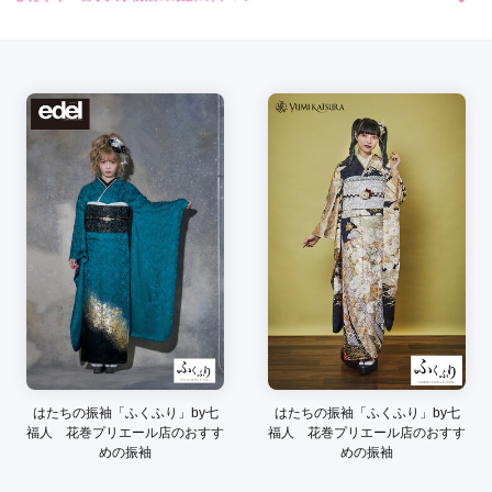
5.0
店内
5
店員
5
振袖選び
5
ご利用金額：
約77,000円
ご利用目的：
レンタル /
成人式
ご利用日：2026年03月
２年前にも（姉が）利用させて頂きとても親身になって接客を
して頂いたので今回もお願いしました。とても素敵なお店で
す！
口コミ公開日：2026年05月27日
しぇりり 岩手大学前店の口コミ・評判をもっと見る
はたちの振袖「ふくふり」by七
はたちの振袖「ふくふり」by七
福人 花巻プリエール店のおすす
福人 花巻プリエール店のおすす
めの振袖
めの振袖