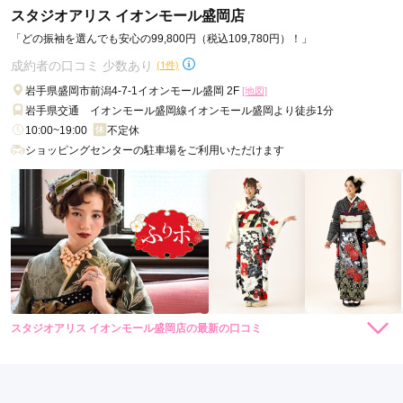
スタジオアリス イオンモール盛岡店
母が私の代わりに来店しましたが、店員の方がとても親切だっ
「どの振袖を選んでも安心の99,800円（税込109,780円）！」
たとのことでした。
成約者の口コミ 少数あり
(1件)
岩手県盛岡市前潟4-7-1イオンモール盛岡 2F
[地図]
口コミ公開日：2022年01月07日
岩手県交通 イオンモール盛岡線イオンモール盛岡より徒歩1分
スタジオアリス イオンモール盛岡南店の口コミ・評判をもっと見る
10:00~19:00
不定休
ショッピングセンターの駐車場をご利用いただけます
スタジオアリス イオンモール盛岡店の最新の口コミ
5.0
店内
5
店員
5
振袖選び
5
ご利用金額：
約110,000円