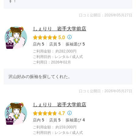
す！
口コミ公開日：2026年05月27日
しぇりり 岩手大学前店
5.0
店内
5
店員
5
振袖選び
5
ご利用金額：
約282,000円
ご利用目的：
レンタル /
成人式
ご利用日：2026年02月
沢山好みの振袖を探してくれた。
口コミ公開日：2026年05月27日
しぇりり 岩手大学前店
4.7
店内
5
店員
5
振袖選び
4
ご利用金額：
約159,000円
ご利用目的：
レンタル /
成人式