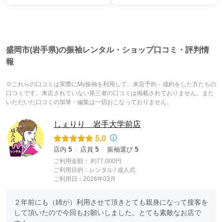
盛岡市(岩手県)の振袖レンタル・ショップ口コミ・評判情
報
※これらの口コミは実際にMy振袖を利用して、来店予約・成約をした方たちの
口コミです。来店されていない第三者の口コミは掲載されておりません。また
いただいた口コミの加筆・編集は一切おこなっておりません。
しぇりり 岩手大学前店
5.0
店内
5
店員
5
振袖選び
5
ご利用金額：
約77,000円
ご利用目的：
レンタル /
成人式
ご利用日：2026年03月
２年前にも（姉が）利用させて頂きとても親身になって接客を
して頂いたので今回もお願いしました。とても素敵なお店で