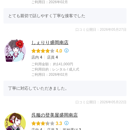
ご利用日：2026年02月
とても親切で話しやすく丁寧な接客でした
口コミ公開日：2026年05月27日
しぇりり盛岡南店
4.0
店内
4
店員
4
ご利用金額：
約141,000円
ご利用目的：
レンタル /
成人式
ご利用日：2026年02月
丁寧に対応していただきました。
口コミ公開日：2026年05月22日
呉服の登美屋盛岡南店
3.3
店内
4
店員
3
振袖選び
3