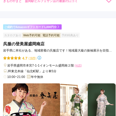
きものやまと 盛岡駅ビルフェザン店の最新の口コミ
264,000
231,000
レン
円~
レン
円~
タル
タル
5.0
(税込)
(税込)
459,030
426,030
購
円~
購
円~
入
入
店内
5
店員
5
振袖選び
5
(税込)
(税込)
ご利用金額：
約120,000円
ご利用目的：
レンタル /
成人式
ご成約でAmazonギフトカード1,000円分
ご利用日：2017年03月
カタログあり
Web予約可能
電話予約可能
予約特典あり
スタッフさんが小物の組み合わせなど選んで下さって、とって
呉服の登美屋盛岡南店
もセンスが良くてよかったです。
岩手県に本社がある、地域密着の呉服店です！地域最大級の振袖展示を目指し
ています！
4.7
(16件)
口コミ公開日：2017年04月18日
きものやまと 盛岡駅ビルフェザン店の口コミ・評判をもっと見る
岩手県盛岡市本宮7-1-1イオンモール盛岡南２階
[地図]
JR東北本線「仙北町駅」より車5分
10:00~21:00
年中無休