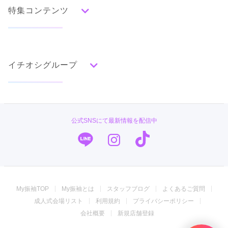
みんなの振袖ランキングトップ
特集コンテンツ
口コミから探す
色別ランキング
イベント・フェアから探す
口コミ一覧
赤
成人式の前撮り・後撮り特集
朱
ベージュ
ピンク
オレンジ
黄
緑
水色
青
紺
紫
茶
ゴールド
シルバー
イチオシグループ
ママ振特集
グレー
黒
白
その他
個性的振袖コーディネート特集
#振袖gram
タイプ別ランキング
成人式レポート
古典
エレガント
キュート
クール
グラマラス
TAKAZEN
振袖ブランド特集
公式SNSにて最新情報を配信中
レトロ
PLUM
口コミ優秀店舗
キモノハーツ／kimono hearts
振袖タイプ診断
柄別ランキング
振袖専門店 オンディーヌ
無地
花
桜
梅
菊
松
竹
牡丹
バラ
椿
My振袖TOP
My振袖とは
スタッフブログ
よくあるご質問
百合
橘
蝶
鶴
松竹梅
扇面
車
華籠
ジョイフル恵利
成人式会場リスト
利用規約
プライバシーポリシー
熨斗
宝尽
波
雪輪
雲取り
道長取り
矢絣
振袖専門店 一蔵
会社概要
新規店舗登録
幾何学
市松
縞
その他