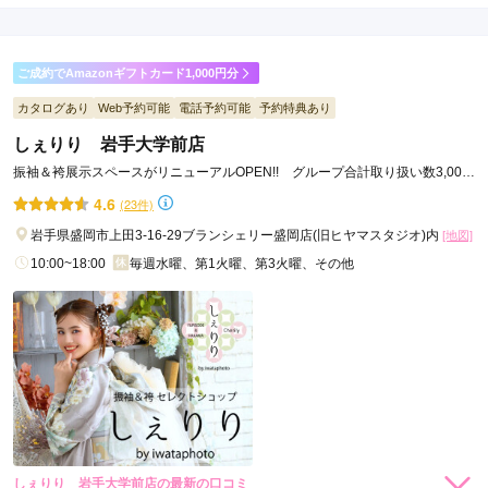
入
入
店内
4
店員
4
振袖選び
5
(税込)
(税込)
ご利用金額：
約245,000円
ご利用目的：
レンタル /
成人式
ご成約でAmazonギフトカード1,000円分
ご利用日：2024年09月
カタログあり
Web予約可能
電話予約可能
予約特典あり
沢山試着させていただき、丁寧にご対応いただきました。
しぇりり 岩手大学前店
振袖＆袴展示スペースがリニューアルOPEN!! グループ合計取り扱い数3,000
口コミ公開日：2024年09月19日
アイテム以上!!
4.6
(23件)
京都きもの友禅 盛岡店の口コミ・評判をもっと見る
岩手県盛岡市上田3-16-29ブランシェリー盛岡店(旧ヒヤマスタジオ)内
[地図]
10:00~18:00
毎週水曜、第1火曜、第3火曜、その他
しぇりり 岩手大学前店の最新の口コミ