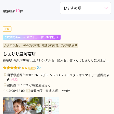
市
10
検索結果
件
久
慈
市
PR
二
戸
ご成約でAmazonギフトカード1,000円分
市
カタログあり
Web予約可能
電話予約可能
予約特典あり
盛
しぇりり盛岡南店
岡
振袖取り扱い800着以上！レンタルも、購入も、ぜ〜んぶしぇりりにおまか
駅
せ！
4.6
(31件)
岩手県盛岡市本宮6-26-17(旧アンジェ) フォトスタジオスマイリー盛岡南店
内
[地図]
盛岡西バイパス 小幅交差点近く
10:00~18:00
毎週水曜、毎週木曜、その他