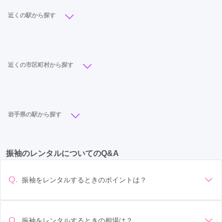
ご利用目的：
レンタル /
成人式
ご利用日：2021年12月
近くの駅から探す
スタッフの方の対応も良かったしサービス内容も充実していて
盛岡駅
(4)
ふりホにして大満足です。お値段以上の価値がありました。
近くの市区町村から探す
口コミ公開日：2022年02月18日
スタジオアリス イオンモール盛岡店の口コミ・評判をもっと見る
盛岡市
(10)
北上市
(7)
一関市
(6)
奥州市
(2)
花巻市
(2)
釜石市
(2)
久慈市
(1)
二戸市
(1)
岩手県の駅から探す
一ノ関駅
(5)
盛岡駅
(4)
水沢駅
(1)
花巻駅
(1)
振袖のレンタルについてのQ&A
Q.
振袖をレンタルするときのポイントは？
デザイン: 好きな色や柄など自分の好みで選ぶ場合や、成人式
の会場の雰囲気に合わせてデザインを選ぶ場合などがありま
す。 サイズ選び: 自分の体型に合ったサイズを選ぶことが大切
Q.
振袖をレンタルするときの相場は？