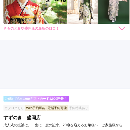
きものとみや盛岡店の最新の口コミ
437,800
473,000
購
円~
購
円~
入
入
3.7
(税込)
(税込)
店内
3
店員
4
振袖選び
4
ご利用金額：
約500,000円
ご利用目的：
購入 /
成人式
ご利用日：2023年12月
いろんなものを見れて良かった
口コミ公開日：2024年01月23日
きものとみや盛岡店の口コミ・評判をもっと見る
ご成約でAmazonギフトカード1,000円分
カタログあり
Web予約可能
電話予約可能
予約特典あり
すずのき 盛岡店
成人式の振袖は、一生に一度の記念。20歳を迎えるお嬢様へ、ご家族様から愛