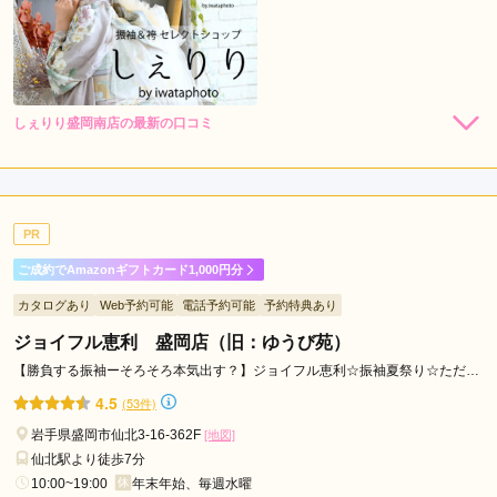
しぇりり盛岡南店の最新の口コミ
4.0
店内
4
店員
4
ご利用金額：
約141,000円
ご利用目的：
レンタル /
成人式
PR
ご利用日：2026年02月
ご成約でAmazonギフトカード1,000円分
丁寧に対応していただきました。
カタログあり
Web予約可能
電話予約可能
予約特典あり
ジョイフル恵利 盛岡店（旧：ゆうび苑）
口コミ公開日：2026年05月22日
しぇりり盛岡南店の口コミ・評判をもっと見る
【勝負する振袖ーそろそろ本気出す？】ジョイフル恵利☆振袖夏祭り☆ただい
ま開催中！！
4.5
(53件)
岩手県盛岡市仙北3-16-362F
[地図]
仙北駅より徒歩7分
10:00~19:00
年末年始、毎週水曜