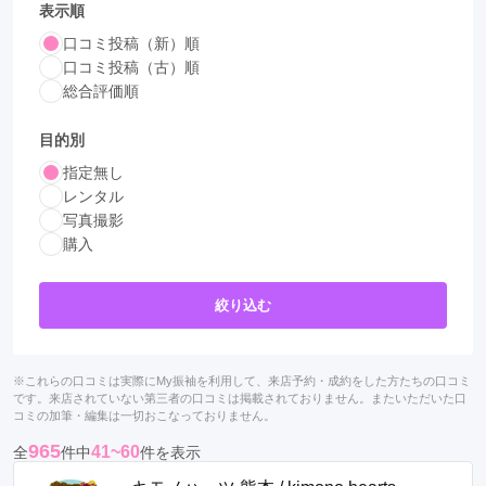
表示順
口コミ投稿（新）順
口コミ投稿（古）順
総合評価順
目的別
指定無し
レンタル
写真撮影
購入
絞り込む
※これらの口コミは実際にMy振袖を利用して、来店予約・成約をした方たちの口コミ
です。来店されていない第三者の口コミは掲載されておりません。またいただいた口
コミの加筆・編集は一切おこなっておりません。
965
41~60
全
件中
件を表示