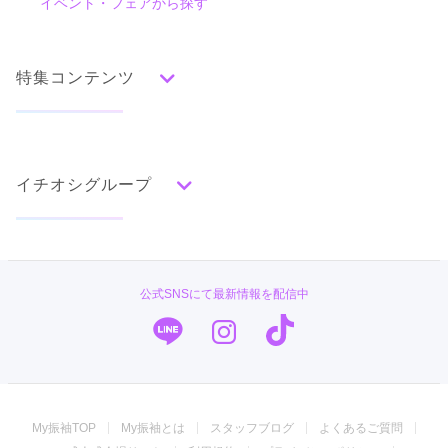
イベント・フェアから探す
口コミ一覧
赤
朱
ベージュ
ピンク
オレンジ
黄
緑
水色
青
紺
紫
茶
ゴールド
シルバー
特集コンテンツ
グレー
黒
白
その他
タイプ別ランキング
成人式の前撮り・後撮り特集
古典
エレガント
キュート
クール
グラマラス
イチオシグループ
ママ振特集
レトロ
個性的振袖コーディネート特集
#振袖gram
柄別ランキング
成人式レポート
無地
花
桜
梅
菊
松
竹
牡丹
バラ
椿
TAKAZEN
振袖ブランド特集
公式SNSにて最新情報を配信中
百合
橘
蝶
鶴
松竹梅
扇面
車
華籠
PLUM
口コミ優秀店舗
熨斗
宝尽
波
雪輪
雲取り
道長取り
矢絣
幾何学
市松
縞
その他
キモノハーツ／kimono hearts
振袖タイプ診断
振袖専門店 オンディーヌ
My振袖TOP
My振袖とは
スタッフブログ
よくあるご質問
振袖専門店 一蔵