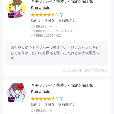
キモノハーツ 熊本 / kimono hearts
Kumamoto
5.0
店内
5
店員
5
振袖選び
5
ご利用金額：
--
ご利用目的：
レンタル /
成人式
ご利用日：2026年02月
姉も成人式でキモノハーツ熊本でお世話になりましたが、
とても良かったので今回もお願いしたけど大大大満足で
す。
口コミ公開日：2026年03月02日
キモノハーツ 熊本 / kimono hearts
Kumamoto
5.0
店内
5
店員
5
振袖選び
5
ご利用金額：
--