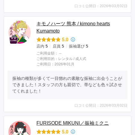
口コミ公開日：2026年03月02日
キモノハーツ 熊本 / kimono hearts
Kumamoto
5.0
店内
5
店員
5
振袖選び
5
ご利用金額：
--
ご利用目的：
レンタル /
成人式
ご利用日：2026年01月
振袖の種類が多くて一目惚れの素敵な振袖に出会うことが
できました！スタッフの方も親切で、帯なども色々試させ
てくれました！
口コミ公開日：2026年03月02日
FURISODE MIKUNI／振袖ミクニ
5.0