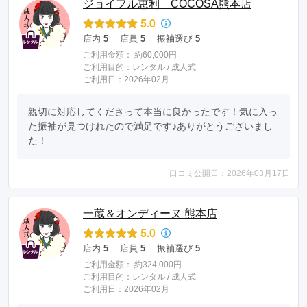
ジョイフル恵利 COCOSA熊本店
5.0
店内
5
店員
5
振袖選び
5
ご利用金額：
約60,000円
ご利用目的：
レンタル /
成人式
ご利用日：2026年02月
親切に対応してくださって本当に良かったです！気に入っ
た振袖が見つけれたので満足です♪ありがとうございまし
た！
口コミ公開日：2026年03月17日
一蔵＆オンディーヌ 熊本店
5.0
店内
5
店員
5
振袖選び
5
ご利用金額：
約324,000円
ご利用目的：
レンタル /
成人式
ご利用日：2026年02月