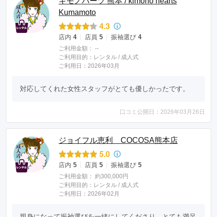
キモノハーツ 熊本 / kimono hearts
Kumamoto
4.3
店内
4
店員
5
振袖選び
4
ご利用金額：
--
ご利用目的：
レンタル /
成人式
ご利用日：2026年03月
対応してくれた女性スタッフがとても優しかったです。
口コミ公開日：2026年03月26日
ジョイフル恵利 COCOSA熊本店
5.0
店内
5
店員
5
振袖選び
5
ご利用金額：
約300,000円
ご利用目的：
レンタル /
成人式
ご利用日：2026年02月
親身になって振袖選びを一緒にしてくださり、とても満足