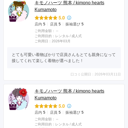
キモノハーツ 熊本 / kimono hearts
Kumamoto
5.0
店内
5
店員
5
振袖選び
5
ご利用金額：
--
ご利用目的：
レンタル /
成人式
ご利用日：2026年03月
とても可愛い着物ばかりで店員さんもとても親身になって
接してくれて楽しく着物が選べました！
口コミ公開日：2026年03月11日
キモノハーツ 熊本 / kimono hearts
Kumamoto
5.0
店内
5
店員
5
振袖選び
5
ご利用金額：
--
ご利用目的：
レンタル /
成人式