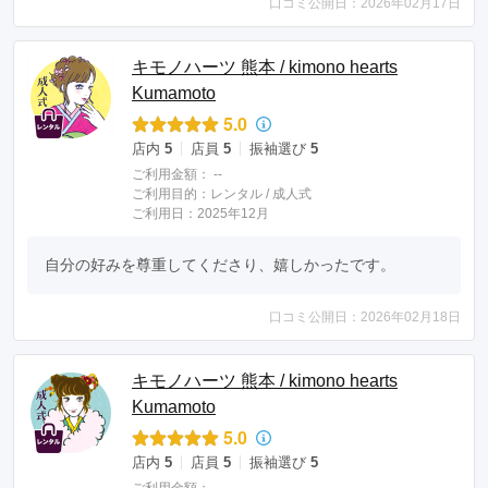
口コミ公開日：2026年02月17日
キモノハーツ 熊本 / kimono hearts
Kumamoto
5.0
店内
5
店員
5
振袖選び
5
ご利用金額：
--
ご利用目的：
レンタル /
成人式
ご利用日：2025年12月
自分の好みを尊重してくださり、嬉しかったです。
口コミ公開日：2026年02月18日
キモノハーツ 熊本 / kimono hearts
Kumamoto
5.0
店内
5
店員
5
振袖選び
5