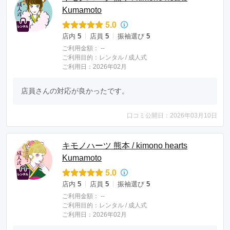
Kumamoto
5.0
店内
5
店員
5
振袖選び
5
ご利用金額：
--
ご利用目的：
レンタル /
成人式
ご利用日：2026年02月
店員さんの対応が良かったです。
口コミ公開日：2026年03月10日
キモノハーツ 熊本 / kimono hearts
Kumamoto
5.0
店内
5
店員
5
振袖選び
5
ご利用金額：
--
ご利用目的：
レンタル /
成人式
ご利用日：2026年02月