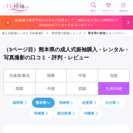
探す
ログイン
MENU
My振袖で来店予約やカタログ請求をしてご成約された方に1,000円分の
Amazonギフトカードをプレゼント！
成人式振袖レンタル【My振袖】
＞
熊本県の振袖ショップ
＞
熊本県の振袖ショップの口コミ・
（3ページ目）熊本県の成人式振袖購入・レンタル・
写真撮影の口コミ・評判・レビュー
北海道/東北
関東
中部
北陸
関西
中国
四国
九州/沖縄
福岡県
熊本県
長崎県
佐賀県
大分県
宮崎県
鹿児島県
沖縄県