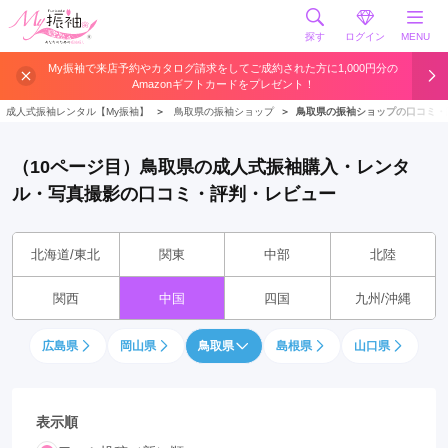
探す
ログイン
MENU
My振袖で来店予約やカタログ請求をしてご成約された方に1,000円分の
Amazonギフトカードをプレゼント！
成人式振袖レンタル【My振袖】
＞
鳥取県の振袖ショップ
＞
鳥取県の振袖ショップの口コミ・
（10ページ目）鳥取県の成人式振袖購入・レンタ
ル・写真撮影の口コミ・評判・レビュー
北海道/東北
関東
中部
北陸
関西
中国
四国
九州/沖縄
広島県
岡山県
鳥取県
島根県
山口県
表示順