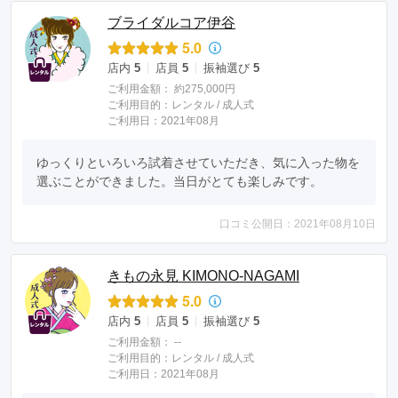
ブライダルコア伊谷
5.0
店内
5
店員
5
振袖選び
5
ご利用金額：
約275,000円
ご利用目的：
レンタル /
成人式
ご利用日：2021年08月
ゆっくりといろいろ試着させていただき、気に入った物を
選ぶことができました。当日がとても楽しみです。
口コミ公開日：2021年08月10日
きもの永見 KIMONO‐NAGAMI
5.0
店内
5
店員
5
振袖選び
5
ご利用金額：
--
ご利用目的：
レンタル /
成人式
ご利用日：2021年08月