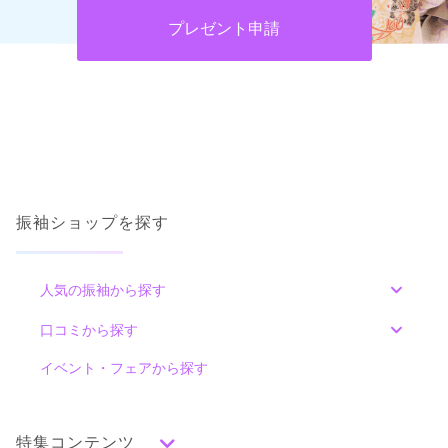
プレゼント申請
振袖ショップを探す
人気の振袖から探す
みんなの振袖ランキングトップ
口コミから探す
色別ランキング
イベント・フェアから探す
口コミ一覧
赤
朱
ベージュ
ピンク
オレンジ
黄
緑
水色
青
紺
紫
茶
ゴールド
シルバー
特集コンテンツ
グレー
黒
白
その他