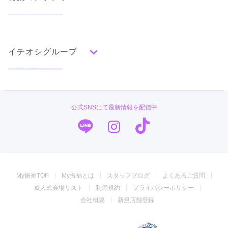
タイプ別ランキング
成人式の前撮り・後撮り特集
古典
エレガント
キュート
クール
グラマラス
イチオシグループ
ママ振特集
レトロ
個性的振袖コーディネート特集
#振袖gram
柄別ランキング
成人式レポート
無地
花
桜
梅
菊
松
竹
牡丹
バラ
椿
TAKAZEN
振袖ブランド特集
公式SNSにて最新情報を配信中
百合
橘
蝶
鶴
松竹梅
扇面
車
華籠
PLUM
口コミ優秀店舗
熨斗
宝尽
波
雪輪
雲取り
道長取り
矢絣
幾何学
市松
縞
その他
キモノハーツ／kimono hearts
振袖タイプ診断
振袖専門店 オンディーヌ
My振袖TOP
My振袖とは
スタッフブログ
よくあるご質問
振袖専門店 一蔵
成人式会場リスト
利用規約
プライバシーポリシー
ジョイフル恵利
会社概要
新規店舗登録
振袖館COCOL