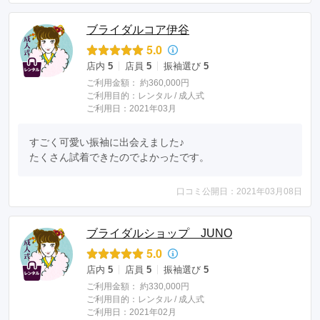
ブライダルコア伊谷
5.0
店内
5
店員
5
振袖選び
5
ご利用金額：
約360,000円
ご利用目的：
レンタル /
成人式
ご利用日：2021年03月
すごく可愛い振袖に出会えました♪ 

たくさん試着できたのでよかったです。
口コミ公開日：2021年03月08日
ブライダルショップ JUNO
5.0
店内
5
店員
5
振袖選び
5
ご利用金額：
約330,000円
ご利用目的：
レンタル /
成人式
ご利用日：2021年02月