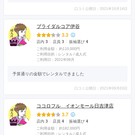
口コミ公開日：2021年10月14日
ブライダルコア伊谷
3.3
店内
3
店員
3
振袖選び
4
ご利用金額：
約110,000円
ご利用目的：
レンタル /
成人式
ご利用日：2021年08月
予算通りの金額でレンタルできました
口コミ公開日：2021年09月03日
ココロフル イオンモール日吉津店
3.7
店内
3
店員
4
振袖選び
4
ご利用金額：
約182,000円
ご利用目的：
レンタル /
成人式