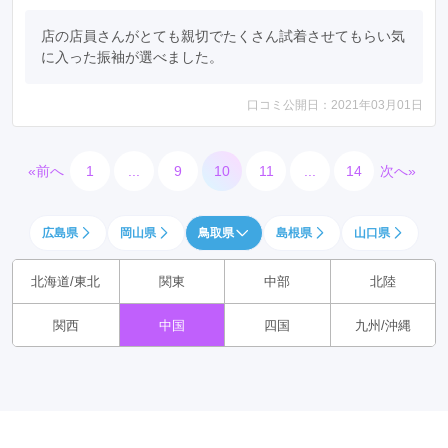
店の店員さんがとても親切でたくさん試着させてもらい気
に入った振袖が選べました。
口コミ公開日：2021年03月01日
«前へ
1
...
9
10
11
...
14
次へ»
広島県
岡山県
鳥取県
島根県
山口県
北海道/東北
関東
中部
北陸
関西
中国
四国
九州/沖縄