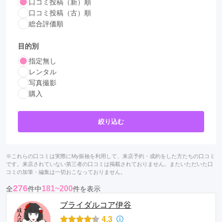
口コミ投稿（新）順
口コミ投稿（古）順
総合評価順
目的別
指定無し
レンタル
写真撮影
購入
絞り込む
※これらの口コミは実際にMy振袖を利用して、来店予約・成約をした方たちの口コミ
です。来店されていない第三者の口コミは掲載されておりません。またいただいた口
コミの加筆・編集は一切おこなっておりません。
276
181~200
全
件中
件を表示
ブライダルコア伊谷
4.3