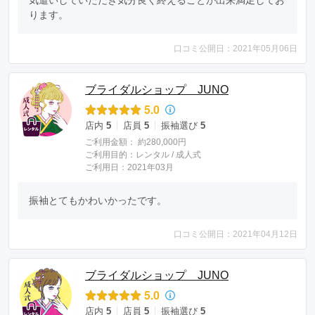
気遣いしていただき気分良く終えることが出来満足してお
ります。
口コミ公開日：2021年05月06日
ブライダルショップ JUNO
5.0
店内
5
店員
5
振袖選び
5
ご利用金額：
約280,000円
ご利用目的：
レンタル /
成人式
ご利用日：2021年03月
振袖とてもかわいかったです。
口コミ公開日：2021年04月12日
ブライダルショップ JUNO
5.0
店内
5
店員
5
振袖選び
5