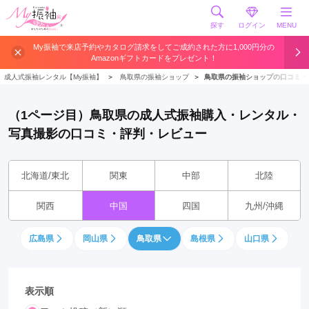
探す
ログイン
MENU
My振袖で来店予約やカタログ請求をしてご成約された方に1,000円分の
Amazonギフトカードをプレゼント！
成人式振袖レンタル【My振袖】
＞
鳥取県の振袖ショップ
＞
鳥取県の振袖ショップの口コミ・
（1ページ目）鳥取県の成人式振袖購入・レンタル・
写真撮影の口コミ・評判・レビュー
北海道/東北
関東
中部
北陸
関西
中国
四国
九州/沖縄
広島県
岡山県
鳥取県
島根県
山口県
表示順