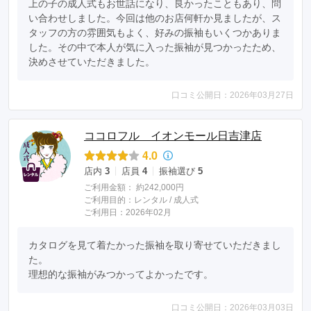
上の子の成人式もお世話になり、良かったこともあり、問
い合わせしました。今回は他のお店何軒か見ましたが、ス
タッフの方の雰囲気もよく、好みの振袖もいくつかありま
した。その中で本人が気に入った振袖が見つかったため、
決めさせていただきました。
口コミ公開日：2026年03月27日
ココロフル イオンモール日吉津店
4.0
店内
3
店員
4
振袖選び
5
ご利用金額：
約242,000円
ご利用目的：
レンタル /
成人式
ご利用日：2026年02月
カタログを見て着たかった振袖を取り寄せていただきまし
た。

理想的な振袖がみつかってよかったです。
口コミ公開日：2026年03月03日