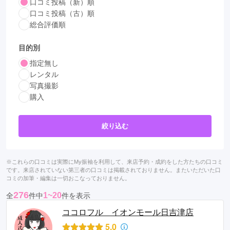
口コミ投稿（新）順
口コミ投稿（古）順
総合評価順
目的別
指定無し
レンタル
写真撮影
購入
絞り込む
※これらの口コミは実際にMy振袖を利用して、来店予約・成約をした方たちの口コミ
です。来店されていない第三者の口コミは掲載されておりません。またいただいた口
コミの加筆・編集は一切おこなっておりません。
276
1~20
全
件中
件を表示
ココロフル イオンモール日吉津店
5.0