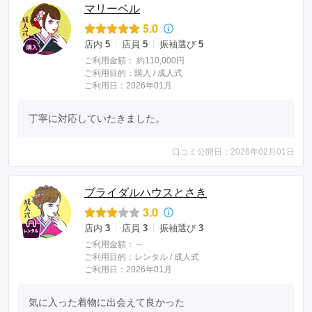
マリーベル
5.0
店内
5
店員
5
振袖選び
5
ご利用金額：
約110,000円
ご利用目的：
購入 /
成人式
ご利用日：2026年01月
丁寧に対応していたきました。
口コミ公開日：2026年02月01日
ブライダルハウスとさき
3.0
店内
3
店員
3
振袖選び
3
ご利用金額：
--
ご利用目的：
レンタル /
成人式
ご利用日：2026年01月
気に入った着物に出会えて良かった