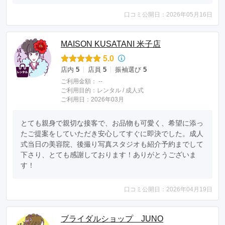
口コミ公開日：2026年05月16日
MAISON KUSATANI 米子店
5.0
店内
5
店員
5
振袖選び
5
ご利用金額：
--
ご利用目的：
レンタル /
成人式
ご利用日：2026年03月
とても親身で親切な接客で、お品物も可愛く、希望に添っ
たご提案をしていただき安心してすぐに即決でした。成人
式当日の美容院、後撮り写真スタジオも紹介予約までして
下さり、とても感謝しております！ありがとうございま
す！
口コミ公開日：2026年04月19日
ブライダルショップ JUNO