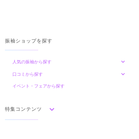
振袖ショップを探す
人気の振袖から探す
みんなの振袖ランキングトップ
口コミから探す
色別ランキング
イベント・フェアから探す
口コミ一覧
赤
朱
ベージュ
ピンク
オレンジ
黄
緑
水色
青
紺
紫
茶
ゴールド
シルバー
特集コンテンツ
グレー
黒
白
その他
タイプ別ランキング
成人式の前撮り・後撮り特集
古典
エレガント
キュート
クール
グラマラス