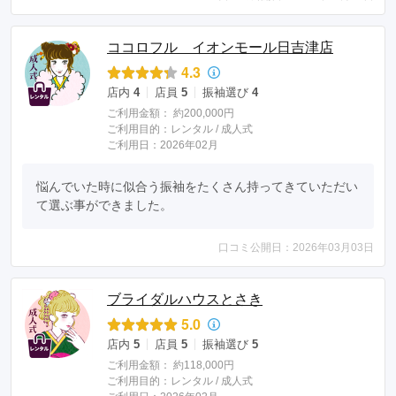
ココロフル イオンモール日吉津店
4.3
店内
4
店員
5
振袖選び
4
ご利用金額：
約200,000円
ご利用目的：
レンタル /
成人式
ご利用日：2026年02月
悩んでいた時に似合う振袖をたくさん持ってきていただい
て選ぶ事ができました。
口コミ公開日：2026年03月03日
ブライダルハウスとさき
5.0
店内
5
店員
5
振袖選び
5
ご利用金額：
約118,000円
ご利用目的：
レンタル /
成人式