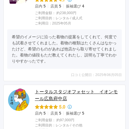
店内
5
店員
5
振袖選び
4
ご利用金額：
約238,000円
ご利用目的：
レンタル /
成人式
ご利用日：2025年05月
希望のイメージに沿った着物の提案をしてくれて、何度で
も試着させてくれました。着物の種類はたくさんはなかっ
たけど、希望のものがあれば他店から取り寄せてくれまし
た。着物の値段もただ教えてくれたし、説明も丁寧でわか
りやすかったです。
口コミ公開日：2025年06月05日
トータルスタジオフォセット イオンモ
ール広島府中店
5.0
店内
5
店員
5
振袖選び
5
ご利用金額：
約97,000円
ご利用目的：
レンタル /
その他