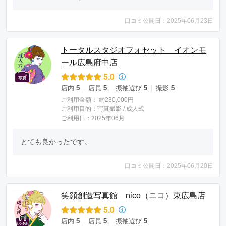
口コミ公開日：2025年06月23日
トータルスタジオフォセット イオンモ
ール広島府中店
5.0
店内
5
店員
5
振袖選び
5
撮影
5
ご利用金額：
約230,000円
ご利用目的：
写真撮影 /
成人式
ご利用日：2025年06月
とても良かったです。
口コミ公開日：2025年06月20日
笑顔創造写真館 nico（ニコ）東広島店
5.0
店内
5
店員
5
振袖選び
5