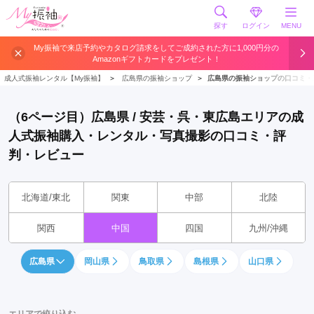
探す
ログイン
MENU
My振袖で来店予約やカタログ請求をしてご成約された方に1,000円分の
Amazonギフトカードをプレゼント！
成人式振袖レンタル【My振袖】
＞
広島県の振袖ショップ
＞
広島県の振袖ショップの口コミ・
（6ページ目）広島県 / 安芸・呉・東広島エリアの成
人式振袖購入・レンタル・写真撮影の口コミ・評
判・レビュー
北海道/東北
関東
中部
北陸
関西
中国
四国
九州/沖縄
広島県
岡山県
鳥取県
島根県
山口県