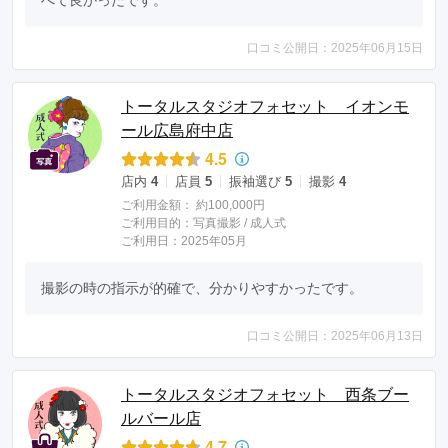
べて良かったです。
口コミ公開日：2025年06月15日
トータルスタジオフォセット イオンモ
ール広島府中店
4.5
店内
4
店員
5
振袖選び
5
撮影
4
ご利用金額：
約100,000円
ご利用目的：
写真撮影 /
成人式
ご利用日：2025年05月
撮影の時の指示が的確で、分かりやすかったです。
口コミ公開日：2025年06月13日
トータルスタジオフォセット 西条ブー
ルバール店
4.7