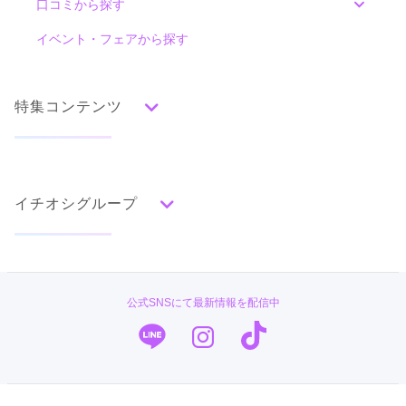
口コミから探す
色別ランキング
イベント・フェアから探す
口コミ一覧
赤
朱
ベージュ
ピンク
オレンジ
黄
緑
水色
青
紺
紫
茶
ゴールド
シルバー
特集コンテンツ
グレー
黒
白
その他
タイプ別ランキング
成人式の前撮り・後撮り特集
古典
エレガント
キュート
クール
グラマラス
イチオシグループ
ママ振特集
レトロ
個性的振袖コーディネート特集
菊京屋
柄別ランキング
成人式レポート
無地
花
桜
梅
菊
松
竹
牡丹
バラ
椿
PLUM
振袖ブランド特集
公式SNSにて最新情報を配信中
百合
橘
蝶
鶴
松竹梅
扇面
車
華籠
TAKAZEN
口コミ優秀店舗
熨斗
宝尽
波
雪輪
雲取り
道長取り
矢絣
幾何学
市松
縞
その他
キモノハーツ／kimono hearts
振袖タイプ診断
振袖専門店 オンディーヌ