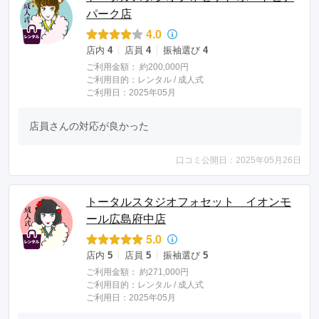
パーク店
4.0
店内
4
店員
4
振袖選び
4
ご利用金額：
約200,000円
ご利用目的：
レンタル /
成人式
ご利用日：2025年05月
店員さんの対応が良かった
口コミ公開日：2025年05月26日
トータルスタジオフォセット イオンモ
ール広島府中店
5.0
店内
5
店員
5
振袖選び
5
ご利用金額：
約271,000円
ご利用目的：
レンタル /
成人式
ご利用日：2025年05月