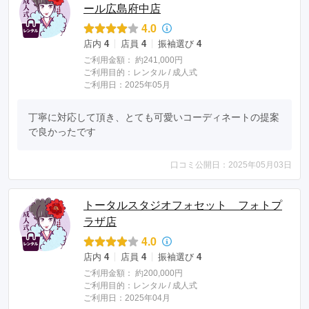
ール広島府中店
4.0
店内
4
店員
4
振袖選び
4
ご利用金額：
約241,000円
ご利用目的：
レンタル /
成人式
ご利用日：2025年05月
丁寧に対応して頂き、とても可愛いコーディネートの提案
で良かったです
口コミ公開日：2025年05月03日
トータルスタジオフォセット フォトプ
ラザ店
4.0
店内
4
店員
4
振袖選び
4
ご利用金額：
約200,000円
ご利用目的：
レンタル /
成人式
ご利用日：2025年04月