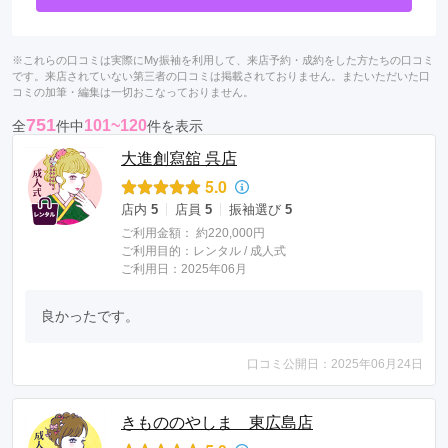
※これらの口コミは実際にMy振袖を利用して、来店予約・成約をした方たちの口コミ
です。来店されていない第三者の口コミは掲載されておりません。またいただいた口
コミの加筆・編集は一切おこなっておりません。
751
101~120
全
件中
件を表示
大進創寫舘 呉店
5.0
店内
5
店員
5
振袖選び
5
ご利用金額：
約220,000円
ご利用目的：
レンタル /
成人式
ご利用日：2025年06月
良かったです。
口コミ公開日：2025年06月24日
きもののやしま 東広島店