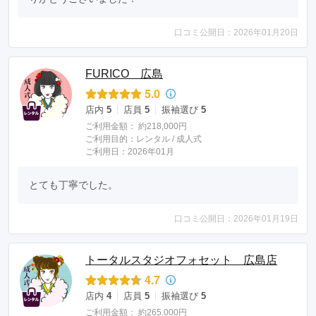
口コミ公開日：2026年01月20日
FURICO 広島
5.0
店内
5
店員
5
振袖選び
5
ご利用金額：
約218,000円
ご利用目的：
レンタル /
成人式
ご利用日：2026年01月
とても丁寧でした。
口コミ公開日：2026年01月19日
トータルスタジオフォセット 広島店
4.7
店内
4
店員
5
振袖選び
5
ご利用金額：
約265,000円