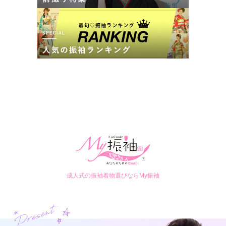
成人式の振袖着物選びならMy振袖