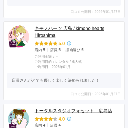
口コミ公開日：2026年01月27日
キモノハーツ 広島 / kimono hearts
Hiroshima
5.0
店内
5
店員
5
振袖選び
5
ご利用金額：
--
ご利用目的：
レンタル /
成人式
ご利用日：2026年01月
店員さんがとても優しく楽しく決められました！
口コミ公開日：2026年01月27日
トータルスタジオフォセット 広島店
4.0
店内
4
店員
4