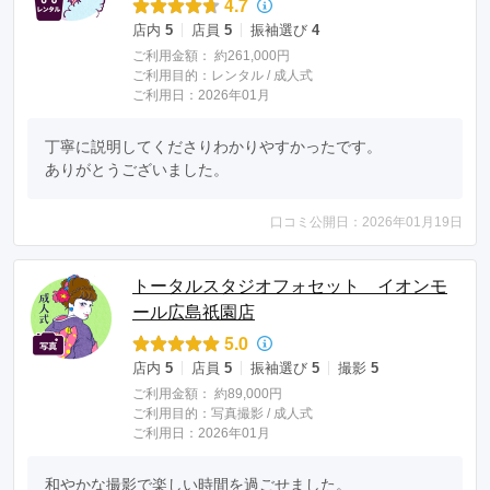
4.7
店内
5
店員
5
振袖選び
4
ご利用金額：
約261,000円
ご利用目的：
レンタル /
成人式
ご利用日：2026年01月
丁寧に説明してくださりわかりやすかったです。

ありがとうございました。
口コミ公開日：2026年01月19日
トータルスタジオフォセット イオンモ
ール広島祇園店
5.0
店内
5
店員
5
振袖選び
5
撮影
5
ご利用金額：
約89,000円
ご利用目的：
写真撮影 /
成人式
ご利用日：2026年01月
和やかな撮影で楽しい時間を過ごせました。
