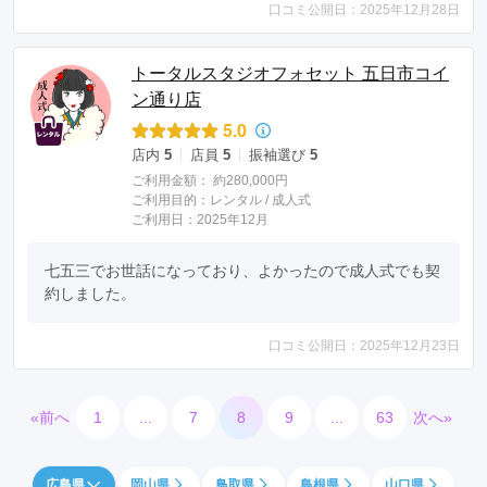
口コミ公開日：2025年12月28日
トータルスタジオフォセット 五日市コイ
ン通り店
5.0
店内
5
店員
5
振袖選び
5
ご利用金額：
約280,000円
ご利用目的：
レンタル /
成人式
ご利用日：2025年12月
七五三でお世話になっており、よかったので成人式でも契
約しました。
口コミ公開日：2025年12月23日
«前へ
1
...
7
8
9
...
63
次へ»
広島県
岡山県
鳥取県
島根県
山口県