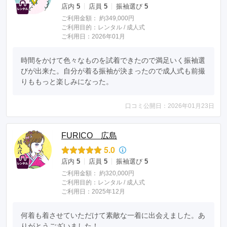
店内
5
店員
5
振袖選び
5
ご利用金額：
約349,000円
ご利用目的：
レンタル /
成人式
ご利用日：2026年01月
時間をかけて色々なものを試着できたので満足いく振袖選
びが出来た。自分が着る振袖が決まったので成人式も前撮
りももっと楽しみになった。
口コミ公開日：2026年01月23日
FURICO 広島
5.0
店内
5
店員
5
振袖選び
5
ご利用金額：
約320,000円
ご利用目的：
レンタル /
成人式
ご利用日：2025年12月
何着も着させていただけて素敵な一着に出会えました。あ
りがとうございました！