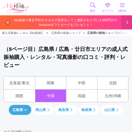
探す
ログイン
MENU
My振袖で来店予約やカタログ請求をしてご成約された方に1,000円分の
Amazonギフトカードをプレゼント！
成人式振袖レンタル【My振袖】
＞
広島県の振袖ショップ
＞
広島県の振袖ショップの口コミ・
（8ページ目）広島県 / 広島・廿日市エリアの成人式
振袖購入・レンタル・写真撮影の口コミ・評判・レ
ビュー
北海道/東北
関東
中部
北陸
関西
中国
四国
九州/沖縄
広島県
岡山県
鳥取県
島根県
山口県