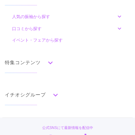
人気の振袖から探す
みんなの振袖ランキングトップ
口コミから探す
色別ランキング
イベント・フェアから探す
口コミ一覧
赤
朱
ベージュ
ピンク
オレンジ
黄
緑
水色
青
紺
紫
茶
ゴールド
シルバー
特集コンテンツ
グレー
黒
白
その他
タイプ別ランキング
成人式の前撮り・後撮り特集
古典
エレガント
キュート
クール
グラマラス
イチオシグループ
ママ振特集
レトロ
個性的振袖コーディネート特集
#振袖gram
柄別ランキング
成人式レポート
無地
花
桜
梅
菊
松
竹
牡丹
バラ
椿
TAKAZEN
振袖ブランド特集
公式SNSにて最新情報を配信中
百合
橘
蝶
鶴
松竹梅
扇面
車
華籠