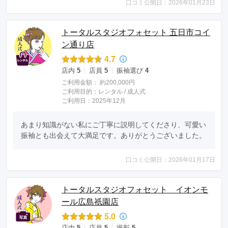
口コミ公開日：2026年01月23日
トータルスタジオフォセット 五日市コイ
ン通り店
4.7
店内
5
店員
5
振袖選び
4
ご利用金額：
約200,000円
ご利用目的：
レンタル /
成人式
ご利用日：2025年12月
あまり知識がない私にご丁寧に説明してくださり、可愛い
振袖とも出会えて大満足です。ありがとうございました。
口コミ公開日：2026年01月17日
トータルスタジオフォセット イオンモ
ール広島祇園店
5.0
店内
5
店員
5
撮影
5