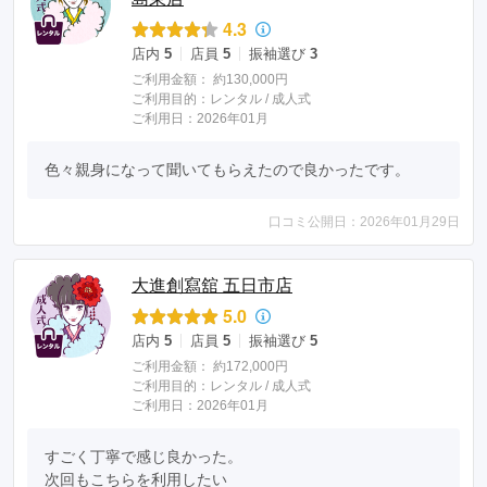
4.3
店内
5
店員
5
振袖選び
3
ご利用金額：
約130,000円
ご利用目的：
レンタル /
成人式
ご利用日：2026年01月
色々親身になって聞いてもらえたので良かったです。
口コミ公開日：2026年01月29日
大進創寫舘 五日市店
5.0
店内
5
店員
5
振袖選び
5
ご利用金額：
約172,000円
ご利用目的：
レンタル /
成人式
ご利用日：2026年01月
すごく丁寧で感じ良かった。

次回もこちらを利用したい