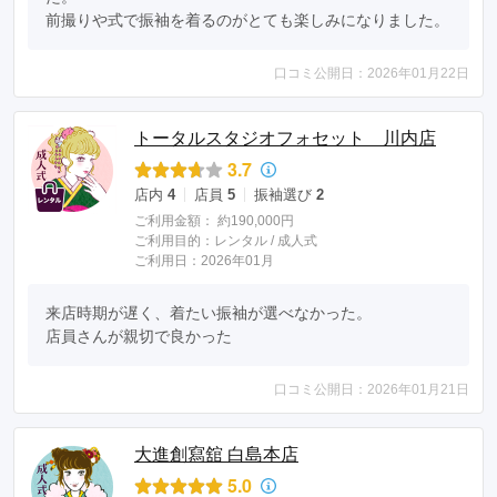
前撮りや式で振袖を着るのがとても楽しみになりました。
口コミ公開日：2026年01月22日
トータルスタジオフォセット 川内店
3.7
店内
4
店員
5
振袖選び
2
ご利用金額：
約190,000円
ご利用目的：
レンタル /
成人式
ご利用日：2026年01月
来店時期が遅く、着たい振袖が選べなかった。

店員さんが親切で良かった
口コミ公開日：2026年01月21日
大進創寫舘 白島本店
5.0