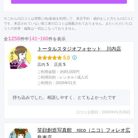
※これらの口コミは実際にMy振袖を利用して、来店予約・成約をした方たちの口コミ
です。来店されていない第三者の口コミは掲載されておりません。またいただいた口
コミの加筆・編集は一切おこなっておりません。
1258
141~160
全
件中
件を表示
トータルスタジオフォセット 川内店
5.0
店内
5
店員
5
ご利用金額：
約85,000円
ご利用目的：
レンタル /
成人式
ご利用日：2026年01月
持ち込みでした。相談しやすく、とてもよかったです
口コミ公開日：2026年01月26日
笑顔創造写真館 nico（ニコ）フォレオ広
島東店