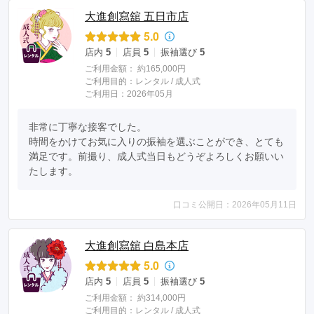
大進創寫舘 五日市店
5.0
店内
5
店員
5
振袖選び
5
ご利用金額：
約165,000円
ご利用目的：
レンタル /
成人式
ご利用日：2026年05月
非常に丁寧な接客でした。

時間をかけてお気に入りの振袖を選ぶことができ、とても
満足です。前撮り、成人式当日もどうぞよろしくお願いい
たします。
口コミ公開日：2026年05月11日
大進創寫舘 白島本店
5.0
店内
5
店員
5
振袖選び
5
ご利用金額：
約314,000円
ご利用目的：
レンタル /
成人式