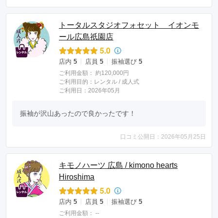
トータルスタジオフォセット イオンモ
ール広島祇園店
5.0
店内
5
店員
5
振袖選び
5
ご利用金額：
約120,000円
ご利用目的：
レンタル /
成人式
ご利用日：2026年05月
振袖が沢山あったので良かったです！
口コミ公開日：2026年05月25日
キモノハーツ 広島 / kimono hearts
Hiroshima
5.0
店内
5
店員
5
振袖選び
5
ご利用金額：
--