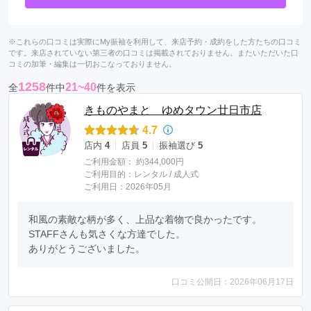
※これらの口コミは実際にMy振袖を利用して、来店予約・成約をした方たちの口コミ
です。来店されていない第三者の口コミは掲載されておりません。またいただいた口
コミの加筆・編集は一切おこなっておりません。
1258
21~40
全
件中
件を表示
きものやまと ゆめタウン廿日市店
4.7
店内
4
店員
5
振袖選び
5
ご利用金額：
約344,000円
ご利用目的：
レンタル /
成人式
ご利用日：2026年05月
和風の素敵な柄が多く、上品な着物で良かったです。

STAFFさんも気さくな方達でした。

ありがとうございました。
口コミ公開日：2026年06月17日