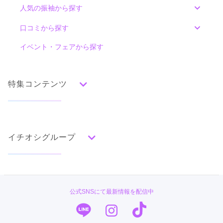
人気の振袖から探す
みんなの振袖ランキングトップ
口コミから探す
色別ランキング
イベント・フェアから探す
口コミ一覧
赤
朱
ベージュ
ピンク
オレンジ
黄
緑
水色
青
紺
紫
茶
ゴールド
シルバー
特集コンテンツ
グレー
黒
白
その他
タイプ別ランキング
成人式の前撮り・後撮り特集
古典
エレガント
キュート
クール
グラマラス
イチオシグループ
ママ振特集
レトロ
個性的振袖コーディネート特集
#振袖gram
柄別ランキング
成人式レポート
無地
花
桜
梅
菊
松
竹
牡丹
バラ
椿
TAKAZEN
振袖ブランド特集
公式SNSにて最新情報を配信中
百合
橘
蝶
鶴
松竹梅
扇面
車
華籠
PLUM
口コミ優秀店舗
熨斗
宝尽
波
雪輪
雲取り
道長取り
矢絣