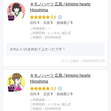
キモノハーツ 広島 / kimono hearts
Hiroshima
5.0
店内
5
店員
5
振袖選び
5
ご利用金額：
--
ご利用目的：
レンタル /
成人式
ご利用日：2026年06月
かわいいのきめれてよかったです！
口コミ公開日：2026年06月17日
キモノハーツ 広島 / kimono hearts
Hiroshima
5.0
店内
5
店員
5
振袖選び
5
ご利用金額：
--
ご利用目的：
レンタル /
成人式
ご利用日：2026年05月