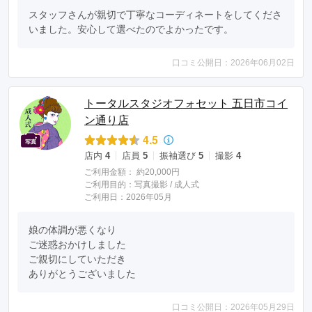
スタッフさんが親切で丁寧なコーディネートをしてくださ
いました。安心して選べたのでよかったです。
口コミ公開日：2026年06月02日
トータルスタジオフォセット 五日市コイ
ン通り店
4.5
店内
4
店員
5
振袖選び
5
撮影
4
ご利用金額：
約20,000円
ご利用目的：
写真撮影 /
成人式
ご利用日：2026年05月
娘の体調が悪くなり

ご迷惑おかけしました

ご親切にしていただき

ありがとうございました
口コミ公開日：2026年05月29日