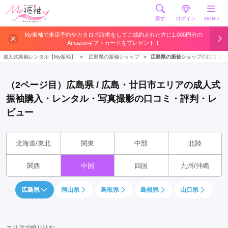
探す
ログイン
MENU
My振袖で来店予約やカタログ請求をしてご成約された方に1,000円分の
Amazonギフトカードをプレゼント！
成人式振袖レンタル【My振袖】
＞
広島県の振袖ショップ
＞
広島県の振袖ショップの口コミ・
（2ページ目）広島県 / 広島・廿日市エリアの成人式
振袖購入・レンタル・写真撮影の口コミ・評判・レ
ビュー
北海道/東北
関東
中部
北陸
関西
中国
四国
九州/沖縄
広島県
岡山県
鳥取県
島根県
山口県