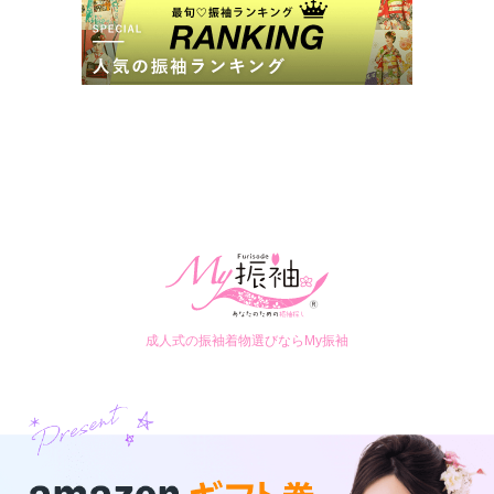
成人式の振袖着物選びならMy振袖