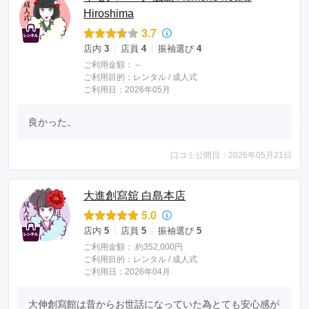
Hiroshima
3.7
店内
3
店員
4
振袖選び
4
ご利用金額：
--
ご利用目的：
レンタル /
成人式
ご利用日：2026年05月
良かった。
口コミ公開日：2026年05月21日
大進創寫舘 白島本店
5.0
店内
5
店員
5
振袖選び
5
ご利用金額：
約352,000円
ご利用目的：
レンタル /
成人式
ご利用日：2026年04月
大伸創寫館は昔からお世話になっていた為とても安心感が