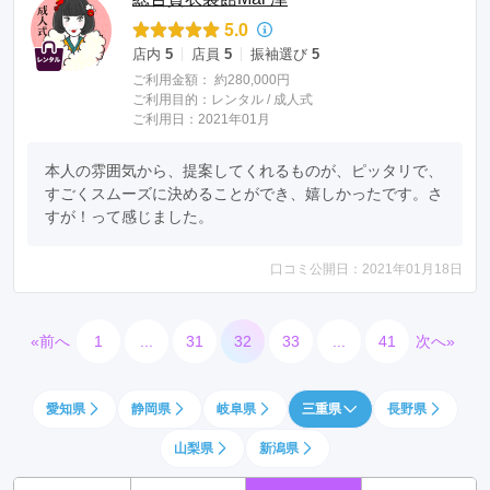
5.0
店内
5
店員
5
振袖選び
5
ご利用金額：
約280,000円
ご利用目的：
レンタル /
成人式
ご利用日：2021年01月
本人の雰囲気から、提案してくれるものが、ピッタリで、
すごくスムーズに決めることができ、嬉しかったです。さ
すが！って感じました。
口コミ公開日：2021年01月18日
«前へ
1
...
31
32
33
...
41
次へ»
愛知県
静岡県
岐阜県
三重県
長野県
山梨県
新潟県