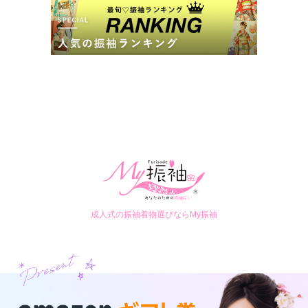
成人式の振袖着物選びならMy振袖