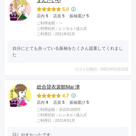
まんたいや
5.0
店内
5
店員
5
振袖選び
5
ご利用金額：
--
ご利用目的：
レンタル /
成人式
ご利用日：2021年02月
自分にとても合っている振袖をたくさん提案してくれまし
た
口コミ公開日：2021年02月22日
総合貸衣裳館Mai 津
4.7
店内
4
店員
5
振袖選び
5
ご利用金額：
約220,000円
ご利用目的：
レンタル /
成人式
ご利用日：2021年01月
話しやすかったです。