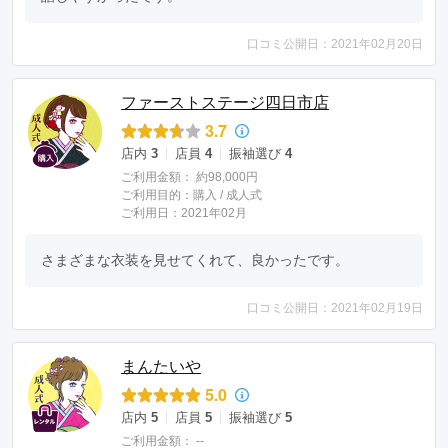
口コミ公開日：2021年02月20日
ファーストステージ四日市店
3.7
店内
3
店員
4
振袖選び
4
ご利用金額：
約98,000円
ご利用目的：
購入 /
成人式
ご利用日：2021年02月
さまざまな衣装を見せてくれて、良かったです。
口コミ公開日：2021年02月19日
まんたいや
5.0
店内
5
店員
5
振袖選び
5
ご利用金額：
--