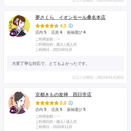
口コミ公開日：2021年01月26日
夢さくら イオンモール桑名本店
4.3
店内
5
店員
4
振袖選び
4
ご利用金額：
--
ご利用目的：
購入 /
成人式
ご利用日：2021年01月
大変丁寧な対応で、とてもよかったです。
口コミ公開日：2021年01月30日
京都きもの友禅 四日市店
5.0
店内
5
店員
5
振袖選び
5
ご利用金額：
--
ご利用目的：
購入 /
成人式
ご利用日：2020年11月