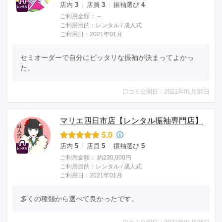
店内
3
店員
3
振袖選び
4
ご利用金額：
--
ご利用目的：
レンタル /
成人式
ご利用日：2021年01月
セミオーダーで自分にピッタリな振袖が決まってよかっ
た。
口コミ公開日：2021年01月30日
マリエ四日市店【レンタル振袖専門店】
5.0
店内
5
店員
5
振袖選び
5
ご利用金額：
約230,000円
ご利用目的：
レンタル /
成人式
ご利用日：2021年01月
多くの種類から選べて良かったです。