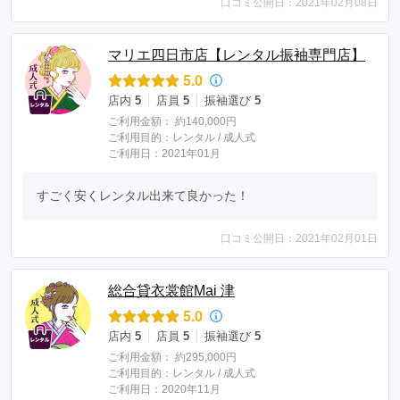
口コミ公開日：2021年02月08日
マリエ四日市店【レンタル振袖専門店】
5.0
店内
5
店員
5
振袖選び
5
ご利用金額：
約140,000円
ご利用目的：
レンタル /
成人式
ご利用日：2021年01月
すごく安くレンタル出来て良かった！
口コミ公開日：2021年02月01日
総合貸衣裳館Mai 津
5.0
店内
5
店員
5
振袖選び
5
ご利用金額：
約295,000円
ご利用目的：
レンタル /
成人式
ご利用日：2020年11月