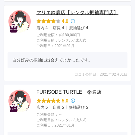
マリエ鈴鹿店【レンタル振袖専門店】
4.0
店内
4
店員
4
振袖選び
4
ご利用金額：
約180,000円
ご利用目的：
レンタル /
成人式
ご利用日：2021年01月
自分好みの振袖に出会えてよかったです。
口コミ公開日：2021年02月01日
FURISODE TURTLE 桑名店
5.0
店内
5
店員
5
振袖選び
5
ご利用金額：
--
ご利用目的：
レンタル /
成人式
ご利用日：2021年01月