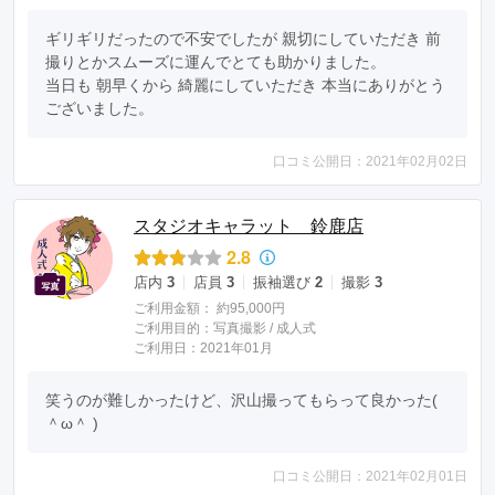
ギリギリだったので不安でしたが 親切にしていただき 前
撮りとかスムーズに運んでとても助かりました。

当日も 朝早くから 綺麗にしていただき 本当にありがとう
ございました。
口コミ公開日：2021年02月02日
スタジオキャラット 鈴鹿店
2.8
店内
3
店員
3
振袖選び
2
撮影
3
ご利用金額：
約95,000円
ご利用目的：
写真撮影 /
成人式
ご利用日：2021年01月
笑うのが難しかったけど、沢山撮ってもらって良かった( 
＾ω＾ )
口コミ公開日：2021年02月01日