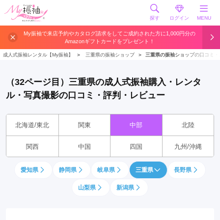
探す
ログイン
MENU
My振袖で来店予約やカタログ請求をしてご成約された方に1,000円分の
Amazonギフトカードをプレゼント！
成人式振袖レンタル【My振袖】
＞
三重県の振袖ショップ
＞
三重県の振袖ショップの口コミ・
（32ページ目）三重県の成人式振袖購入・レンタ
ル・写真撮影の口コミ・評判・レビュー
北海道/東北
関東
中部
北陸
関西
中国
四国
九州/沖縄
愛知県
静岡県
岐阜県
三重県
長野県
山梨県
新潟県