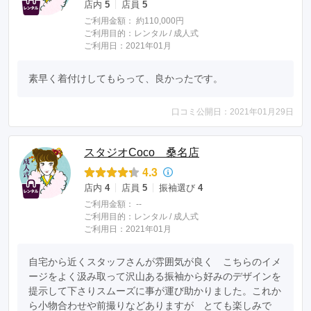
店内
5
店員
5
ご利用金額：
約110,000円
ご利用目的：
レンタル /
成人式
ご利用日：2021年01月
素早く着付けしてもらって、良かったです。
口コミ公開日：2021年01月29日
スタジオCoco 桑名店
4.3
店内
4
店員
5
振袖選び
4
ご利用金額：
--
ご利用目的：
レンタル /
成人式
ご利用日：2021年01月
自宅から近くスタッフさんが雰囲気が良く　こちらのイメ
ージをよく汲み取って沢山ある振袖から好みのデザインを
提示して下さりスムーズに事が運び助かりました。これか
ら小物合わせや前撮りなどありますが　とても楽しみで