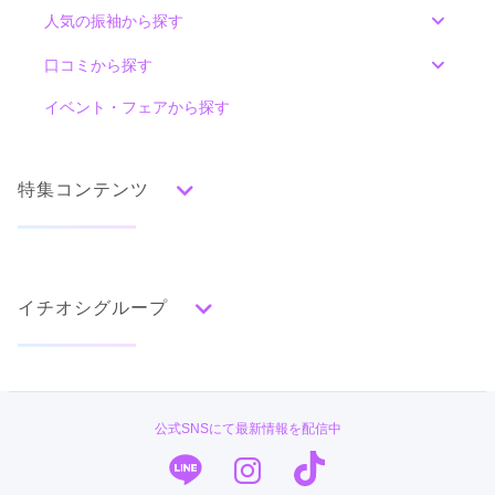
人気の振袖から探す
みんなの振袖ランキングトップ
口コミから探す
色別ランキング
イベント・フェアから探す
口コミ一覧
赤
朱
ベージュ
ピンク
オレンジ
黄
緑
水色
青
紺
紫
茶
ゴールド
シルバー
特集コンテンツ
グレー
黒
白
その他
タイプ別ランキング
成人式の前撮り・後撮り特集
古典
エレガント
キュート
クール
グラマラス
イチオシグループ
ママ振特集
レトロ
個性的振袖コーディネート特集
PLUM
柄別ランキング
成人式レポート
無地
花
桜
梅
菊
松
竹
牡丹
バラ
椿
#振袖gram
振袖ブランド特集
公式SNSにて最新情報を配信中
百合
橘
蝶
鶴
松竹梅
扇面
車
華籠
TAKAZEN
口コミ優秀店舗
熨斗
宝尽
波
雪輪
雲取り
道長取り
矢絣