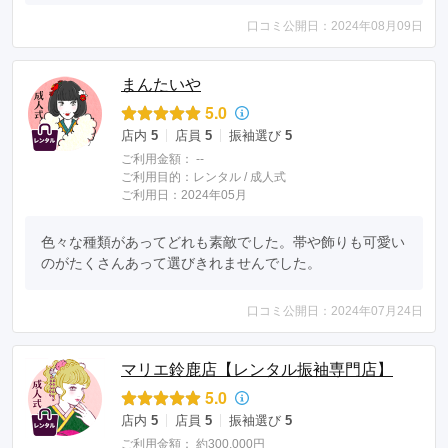
口コミ公開日：2024年08月09日
まんたいや
5.0
店内
5
店員
5
振袖選び
5
ご利用金額：
--
ご利用目的：
レンタル /
成人式
ご利用日：2024年05月
色々な種類があってどれも素敵でした。帯や飾りも可愛い
のがたくさんあって選びきれませんでした。
口コミ公開日：2024年07月24日
マリエ鈴鹿店【レンタル振袖専門店】
5.0
店内
5
店員
5
振袖選び
5
ご利用金額：
約300,000円