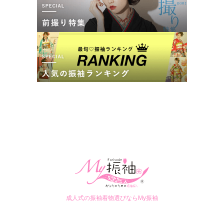
成人式の振袖着物選びならMy振袖