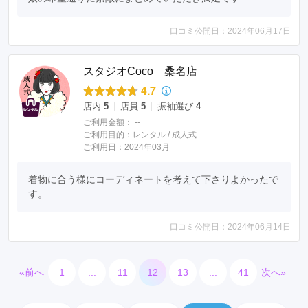
口コミ公開日：2024年06月17日
スタジオCoco 桑名店
4.7
店内
5
店員
5
振袖選び
4
ご利用金額：
--
ご利用目的：
レンタル /
成人式
ご利用日：2024年03月
着物に合う様にコーディネートを考えて下さりよかったで
す。
口コミ公開日：2024年06月14日
«前へ
1
...
11
12
13
...
41
次へ»