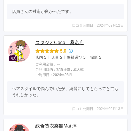
店員さんの対応が良かったです。
口コミ公開日：2024年09月12日
スタジオCoco 桑名店
5.0
店内
5
店員
5
振袖選び
5
撮影
5
ご利用金額：
--
ご利用目的：
写真撮影 /
成人式
ご利用日：2024年08月
ヘアスタイルで悩んでいたが、綺麗にしてもらってとても
うれしかった。
口コミ公開日：2024年09月13日
総合貸衣裳館Mai 津