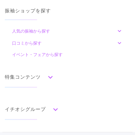
振袖ショップを探す
人気の振袖から探す
みんなの振袖ランキングトップ
口コミから探す
色別ランキング
イベント・フェアから探す
口コミ一覧
赤
朱
ベージュ
ピンク
オレンジ
黄
緑
水色
青
紺
紫
茶
ゴールド
シルバー
特集コンテンツ
グレー
黒
白
その他
タイプ別ランキング
成人式の前撮り・後撮り特集
古典
エレガント
キュート
クール
グラマラス
イチオシグループ
ママ振特集
レトロ
個性的振袖コーディネート特集
PLUM
柄別ランキング
成人式レポート