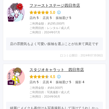
ファーストステージ四日市店
5.0
店内
5
店員
5
振袖選び
5
ご利用金額：
約295,000円
ご利用目的：
レンタル /
成人式
ご利用日：2024年07月
店の雰囲気もよく可愛い振袖を選ぶことが出来て満足です
口コミ公開日：2024年07月08日
スタジオキャラット 四日市店
4.5
店内
5
店員
4
振袖選び
5
撮影
4
ご利用金額：
約84,000円
ご利用目的：
写真撮影 /
成人式
ご利用日：2024年06月
綺麗にメイクも着付けも写真撮影もして頂けてうれしかっ