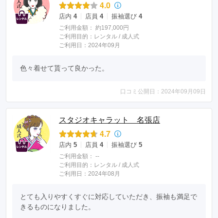
4.0
店内
4
店員
4
振袖選び
4
ご利用金額：
約197,000円
ご利用目的：
レンタル /
成人式
ご利用日：2024年09月
色々着せて貰って良かった。
口コミ公開日：2024年09月09日
スタジオキャラット 名張店
4.7
店内
5
店員
4
振袖選び
5
ご利用金額：
--
ご利用目的：
レンタル /
成人式
ご利用日：2024年08月
とても入りやすくすぐに対応していただき、振袖も満足で
きるものになりました。