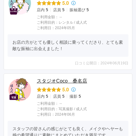
5.0
店内
5
店員
5
振袖選び
5
ご利用金額：
--
ご利用目的：
レンタル /
成人式
ご利用日：2024年05月
お店の方がとても優しく相談に乗ってくださり、とても素
敵な振袖に出会えました！
口コミ公開日：2024年06月19日
スタジオCoco 桑名店
5.0
店内
5
店員
5
撮影
5
ご利用金額：
--
ご利用目的：
写真撮影 /
成人式
ご利用日：2024年06月
スタッフの皆さんの感じがとても良く、メイクやヘヤーも
娘の希望通りに素敵にまとめていただき満足です