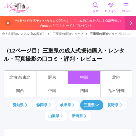
探す
ログイン
MENU
My振袖で来店予約やカタログ請求をしてご成約された方に1,000円分の
Amazonギフトカードをプレゼント！
成人式振袖レンタル【My振袖】
＞
三重県の振袖ショップ
＞
三重県の振袖ショップの口コミ・
（12ページ目）三重県の成人式振袖購入・レンタ
ル・写真撮影の口コミ・評判・レビュー
北海道/東北
関東
中部
北陸
関西
中国
四国
九州/沖縄
愛知県
静岡県
岐阜県
三重県
長野県
山梨県
新潟県