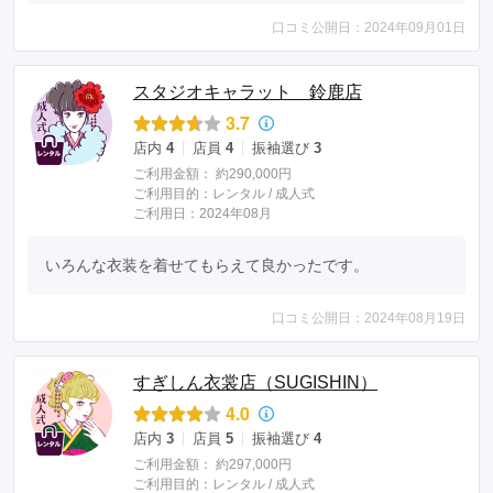
口コミ公開日：2024年09月01日
スタジオキャラット 鈴鹿店
3.7
店内
4
店員
4
振袖選び
3
ご利用金額：
約290,000円
ご利用目的：
レンタル /
成人式
ご利用日：2024年08月
いろんな衣装を着せてもらえて良かったです。
口コミ公開日：2024年08月19日
すぎしん衣裳店（SUGISHIN）
4.0
店内
3
店員
5
振袖選び
4
ご利用金額：
約297,000円
ご利用目的：
レンタル /
成人式