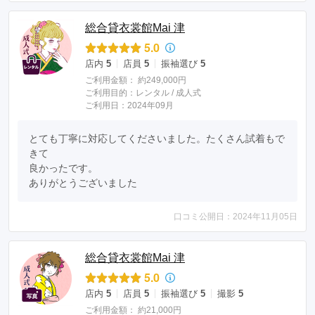
総合貸衣裳館Mai 津
5.0
店内
5
店員
5
振袖選び
5
ご利用金額：
約249,000円
ご利用目的：
レンタル /
成人式
ご利用日：2024年09月
とても丁寧に対応してくださいました。たくさん試着もで
きて

良かったです。

ありがとうございました
口コミ公開日：2024年11月05日
総合貸衣裳館Mai 津
5.0
店内
5
店員
5
振袖選び
5
撮影
5
ご利用金額：
約21,000円