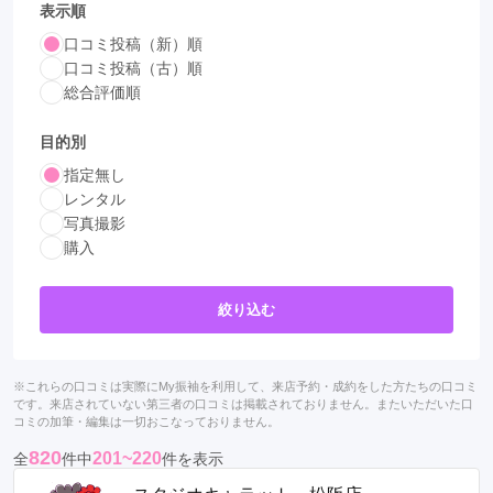
表示順
口コミ投稿（新）順
口コミ投稿（古）順
総合評価順
目的別
指定無し
レンタル
写真撮影
購入
絞り込む
※これらの口コミは実際にMy振袖を利用して、来店予約・成約をした方たちの口コミ
です。来店されていない第三者の口コミは掲載されておりません。またいただいた口
コミの加筆・編集は一切おこなっておりません。
820
201~220
全
件中
件を表示