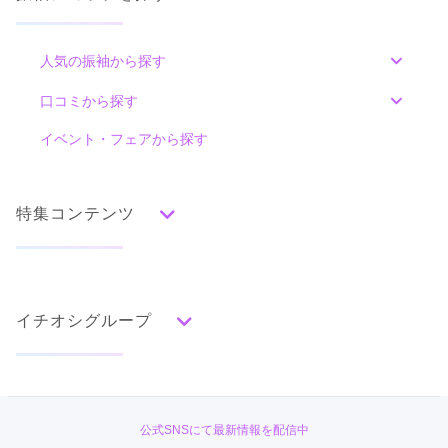
人気の振袖から探す
みんなの振袖ランキングトップ
口コミから探す
色別ランキング
イベント・フェアから探す
口コミ一覧
赤
朱
ベージュ
ピンク
オレンジ
黄
緑
水色
青
紺
紫
茶
ゴールド
シルバー
特集コンテンツ
グレー
黒
白
その他
タイプ別ランキング
成人式の前撮り・後撮り特集
古典
エレガント
キュート
クール
グラマラス
イチオシグループ
ママ振特集
レトロ
個性的振袖コーディネート特集
PLUM
柄別ランキング
成人式レポート
無地
花
桜
梅
菊
松
竹
牡丹
バラ
椿
#振袖gram
振袖ブランド特集
公式SNSにて最新情報を配信中