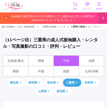
探す
ログイン
MENU
My振袖で来店予約やカタログ請求をしてご成約された方に1,000円分の
Amazonギフトカードをプレゼント！
成人式振袖レンタル【My振袖】
＞
三重県の振袖ショップ
＞
三重県の振袖ショップの口コミ・
（11ページ目）三重県の成人式振袖購入・レンタ
ル・写真撮影の口コミ・評判・レビュー
北海道/東北
関東
中部
北陸
関西
中国
四国
九州/沖縄
愛知県
静岡県
岐阜県
三重県
長野県
山梨県
新潟県