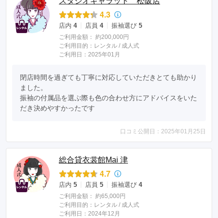
スタジオキャラット 松阪店
4.3
店内
4
店員
4
振袖選び
5
ご利用金額：
約200,000円
ご利用目的：
レンタル /
成人式
ご利用日：2025年01月
閉店時間を過ぎても丁寧に対応していただきとても助かり
ました。

振袖の付属品を選ぶ際も色の合わせ方にアドバイスをいた
だき決めやすかったです
口コミ公開日：2025年01月25日
総合貸衣裳館Mai 津
4.7
店内
5
店員
5
振袖選び
4
ご利用金額：
約65,000円
ご利用目的：
レンタル /
成人式
ご利用日：2024年12月