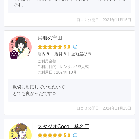
です。
口コミ公開日：2024年11月15日
呉服の宇田
5.0
店内
5
店員
5
振袖選び
5
ご利用金額：
--
ご利用目的：
レンタル /
成人式
ご利用日：2024年10月
親切に対応していただいて

とても良かったです☺️
口コミ公開日：2024年11月15日
スタジオCoco 桑名店
5.0