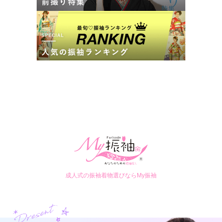
成人式の振袖着物選びならMy振袖