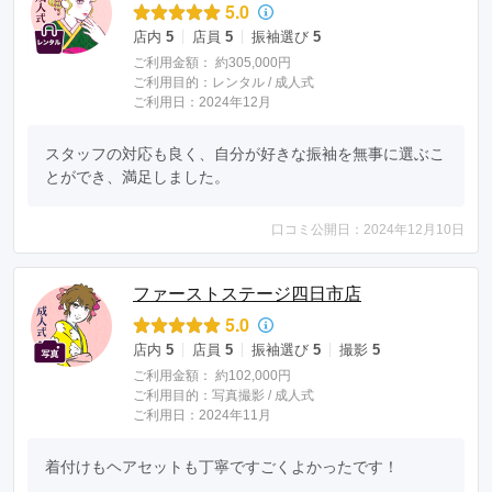
5.0
店内
5
店員
5
振袖選び
5
ご利用金額：
約305,000円
ご利用目的：
レンタル /
成人式
ご利用日：2024年12月
スタッフの対応も良く、自分が好きな振袖を無事に選ぶこ
とができ、満足しました。
口コミ公開日：2024年12月10日
ファーストステージ四日市店
5.0
店内
5
店員
5
振袖選び
5
撮影
5
ご利用金額：
約102,000円
ご利用目的：
写真撮影 /
成人式
ご利用日：2024年11月
着付けもヘアセットも丁寧ですごくよかったです！