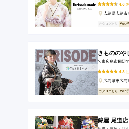
4.6
(
広島県広島市南
カタログあり
Web
きもののや
＼東広島市周辺
おまかせ！
4.8
(
広島県東広島
カタログあり
Web
錦屋 尾道店
尾道・三原・福