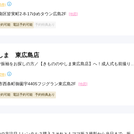
91件)
区皆実町2-8-17ゆめタウン広島2F
[地図]
予約可能
電話予約可能
予約特典あり
しま 東広島店
で振袖をお探しの方／【きもののやしま東広島店】へ！成人式も前撮り
17件)
市西条町御薗宇4405フジグラン東広島2F
[地図]
予約可能
電話予約可能
予約特典あり
山の方注目！レンタル？購入？それともママ振？撮影から当日まで 振