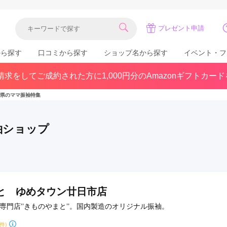
プレゼント申請
から探す
口コミから探す
ショップ名から探す
イベント・フ
求をしてご成約された方に1,000円分のAmazonギフトカー
関東
県(30)
東京都(383)
千葉県(183)
県のママ振袖特集
(36)
埼玉県(246)
神奈川県(228)
茨城県(93)
群馬県(57)
栃木県(54)
袖ショップ
北陸
石川県(57)
福井県(38)
富山県(37)
(80)
と ゆめタウン廿日市店
物専門店’’きものやまと’’。国内製造のオリジナル振袖。
中国
8件)
広島県(87)
岡山県(69)
鳥取県(29)