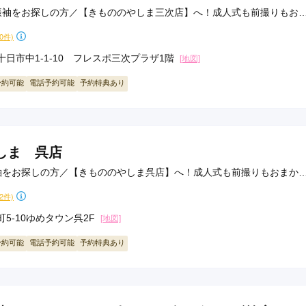
振袖をお探しの方／【きもののやしま三次店】へ！成人式も前撮りもお
30件)
日市中1-1-10 フレスポ三次プラザ1階
[地図]
予約可能
電話予約可能
予約特典あり
しま 呉店
袖をお探しの方／【きもののやしま呉店】へ！成人式も前撮りもおまか
12件)
5-10ゆめタウン呉2F
[地図]
予約可能
電話予約可能
予約特典あり