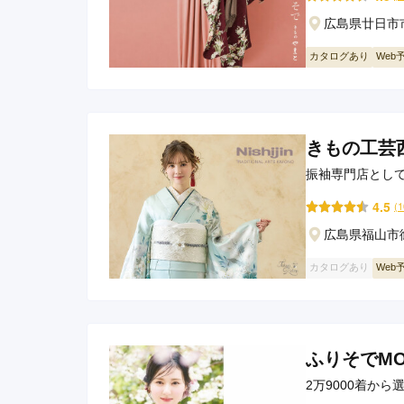
京都府(134)
滋賀県(55)
奈良
広島県廿日市市
和歌山県(36)
カタログあり
Web
四国
香川県(44)
徳島県(23)
愛媛県
高知県(30)
きもの工芸
振袖専門店とし
した❣️
4.5
(
広島県福山市御
カタログあり
Web
ふりそでM
2万9000着か