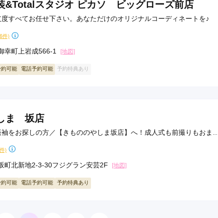
&Totalスタジオ ピカソ ビッグローズ前店
支度すべてお任せ下さい。あなただけのオリジナルコーディネートを♪
26件)
幸町上岩成566-1
[地図]
予約可能
電話予約可能
予約特典あり
しま 坂店
振袖をお探しの方／【きもののやしま坂店】へ！成人式も前撮りもおま
6件)
町北新地2-3-30フジグラン安芸2F
[地図]
予約可能
電話予約可能
予約特典あり