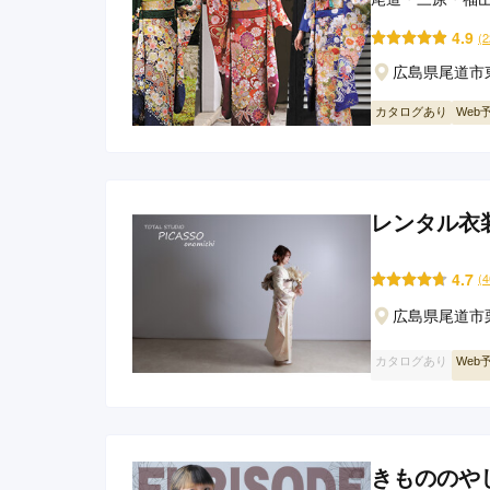
なら錦屋におま
4.9
(
広島県尾道市東
カタログあり
Web
レンタル衣装
4.7
(
広島県尾道市
カタログあり
Web
きもののや