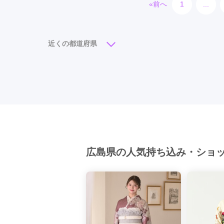
«前へ
1
...
近くの都道府県
広島県
岡山県
鳥取県
島根県
山口
広島県の人気持ち込み・ショ