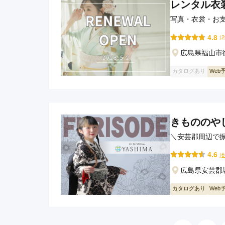
レンタル衣装
写真・衣裳・お
4.8
(
広島県福山市御
カタログあり
Web
きもののや
＼安芸郡周辺で
せ！
4.6
(
広島県安芸郡坂
カタログあり
Web