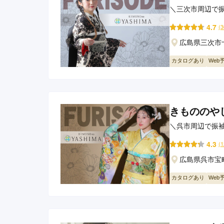
＼三次市周辺で
かせ！
4.7
(
広島県三次市十
カタログあり
Web
きもののや
＼呉市周辺で振
せ！
4.3
(
広島県呉市宝町
カタログあり
Web