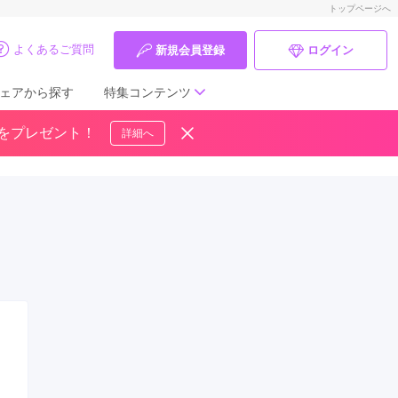
トップページへ
よくあるご質問
新規会員登録
ログイン
ェアから探す
特集コンテンツ
ドをプレゼント！
詳細へ
成人式の前撮り・後撮り特集
ママ振特集
個性的振袖コーディネート特集
成人式レポート
振袖ブランド特集
口コミ優秀店舗
振袖タイプ診断