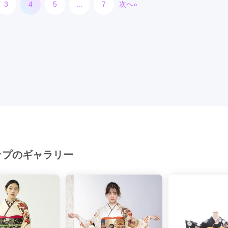
3
4
5
...
7
次へ»
県
ップのギャラリー