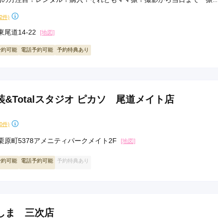
かせ！
22件)
尾道14-22
[地図]
予約可能
電話予約可能
予約特典あり
&Totalスタジオ ピカソ 尾道メイト店
40件)
栗原町5378アメニティパークメイト2F
[地図]
予約可能
電話予約可能
予約特典あり
しま 三次店