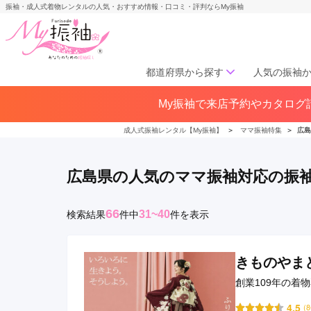
振袖・成人式着物レンタルの人気・おすすめ情報・口コミ・評判ならMy振袖
都道府県から探す
人気の振袖
My振袖で来店予約やカタログ請
北海道／東北
北海道(141)
青森県(41)
岩手
成人式振袖レンタル【My振袖】
＞
ママ振袖特集
＞
広島
宮城県(72)
秋田県(29)
山形県
福島県(60)
広島県の人気のママ振袖対応の振
中部
66
31~40
検索結果
件
中
件を表示
愛知県(285)
静岡県(148)
岐阜県(85)
三重県(76)
長野県
山梨県(37)
新潟県(65)
きものやま
創業109年の着
関西
4.5
(
大阪府(307)
兵庫県(195)