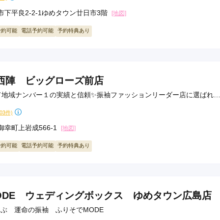
県(52)
島根県(26)
山口県(60)
下平良2-2-1ゆめタウン廿日市3階
[地図]
予約可能
電話予約可能
予約特典あり
九州／沖縄
(51)
福岡県(160)
熊本県(67)
長崎県(44)
佐賀県(25)
大分県(36)
宮崎県(41)
西陣 ビッグローズ前店
鹿児島県(31)
沖縄県(40)
て地域ナンバー１の実績と信頼✨振袖ファッションリーダー店に選ばれ
103件)
幸町上岩成566-1
[地図]
予約可能
電話予約可能
予約特典あり
ODE ウェディングボックス ゆめタウン広島店
ら選ぶ 運命の振袖 ふりそでMODE