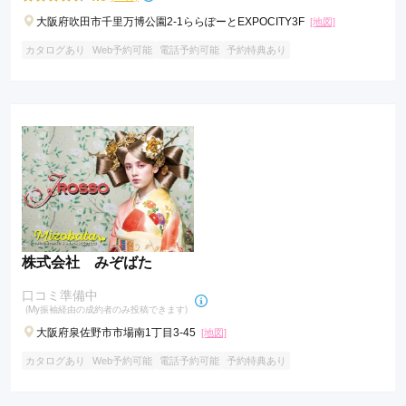
大阪府吹田市千里万博公園2-1ららぽーとEXPOCITY3F
[地図]
カタログあり
Web予約可能
電話予約可能
予約特典あり
株式会社 みぞばた
口コミ準備中
(My振袖経由の成約者のみ投稿できます)
大阪府泉佐野市市場南1丁目3-45
[地図]
カタログあり
Web予約可能
電話予約可能
予約特典あり