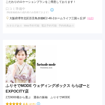
こだわりのロケーションプランをご用意しております！
口コミ準備中
(My振袖経由の成約者のみ投稿できます)
大阪府堺市北区百舌鳥赤畑町2-46-2ホームライフ三国ヶ丘1F
[地図]
カタログあり
Web予約可能
電話予約可能
予約特典あり
ふりそでMODE ウェディングボックス ららぽーと
EXPOCITY店
2万9000着から選ぶ 運命の振袖 ふりそでMODE
4.6
(41件)