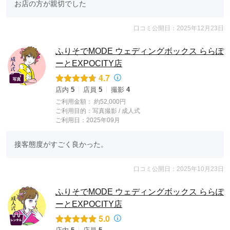
お店の方が親切でした
口コミ公開日：2025年12月23日
ふりそでMODE ウェディングボックス ららぽ
ーとEXPOCITY店
4.7
店内
5
店員
5
撮影
4
ご利用金額：
約52,000円
ご利用目的：
写真撮影 /
成人式
ご利用日：2025年09月
接客態度がすごく良かった。
口コミ公開日：2025年10月23日
ふりそでMODE ウェディングボックス ららぽ
ーとEXPOCITY店
5.0