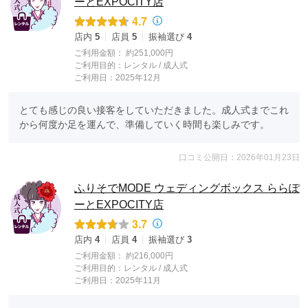
ーとEXPOCITY店
4.7
店内
5
店員
5
振袖選び
4
ご利用金額：
約251,000円
ご利用目的：
レンタル /
成人式
ご利用日：2025年12月
とても感じの良い接客をしていただきました。成人式までこれ
から何度か足を運んで、準備していく時間も楽しみです。
口コミ公開日：2026年01月23日
ふりそでMODE ウェディングボックス ららぽ
ーとEXPOCITY店
3.7
店内
4
店員
4
振袖選び
3
ご利用金額：
約216,000円
ご利用目的：
レンタル /
成人式
ご利用日：2025年11月