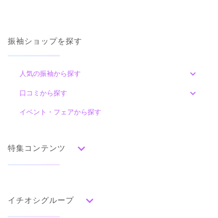
振袖ショップを探す
人気の振袖から探す
みんなの振袖ランキングトップ
口コミから探す
色別ランキング
イベント・フェアから探す
口コミ一覧
赤
朱
ベージュ
ピンク
オレンジ
黄
緑
水色
青
紺
紫
茶
ゴールド
シルバー
特集コンテンツ
グレー
黒
白
その他
タイプ別ランキング
成人式の前撮り・後撮り特集
古典
エレガント
キュート
クール
グラマラス
イチオシグループ
ママ振特集
レトロ
個性的振袖コーディネート特集