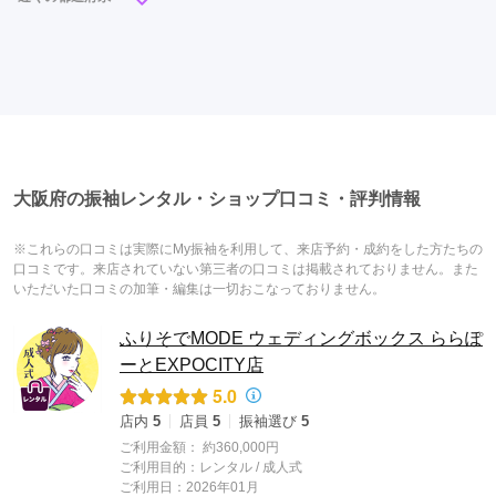
大阪府
兵庫県
京都府
滋賀県
奈良県
和歌山県
大阪府の振袖レンタル・ショップ口コミ・評判情報
※これらの口コミは実際にMy振袖を利用して、来店予約・成約をした方たちの
口コミです。来店されていない第三者の口コミは掲載されておりません。また
いただいた口コミの加筆・編集は一切おこなっておりません。
ふりそでMODE ウェディングボックス ららぽ
ーとEXPOCITY店
5.0
店内
5
店員
5
振袖選び
5
ご利用金額：
約360,000円
ご利用目的：
レンタル /
成人式
ご利用日：2026年01月