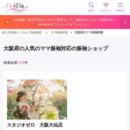
探す
ログイン
MENU
My振袖で来店予約やカタログ請求をしてご成約された方に1,000円分の
Amazonギフトカードをプレゼント！
成人式振袖レンタル【My振袖】
＞
ママ振袖特集
＞
大阪府のママ振袖特集
大阪府の人気のママ振袖対応の振袖ショップ
134
検索結果
件
スタジオゼロ 大阪大仙店