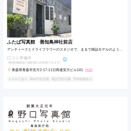
ふたば写真館 善知鳥神社前店
アンティークとドライフラワーのスタジオで、まるで雑誌モデルのような
アルバムを作ります
口コミ準備中
(My振袖経由の成約者のみ投稿できます)
青森県青森市安方2-17-11日商連安方ビル101
[地図]
カタログあり
Web予約可能
電話予約可能
予約特典あり