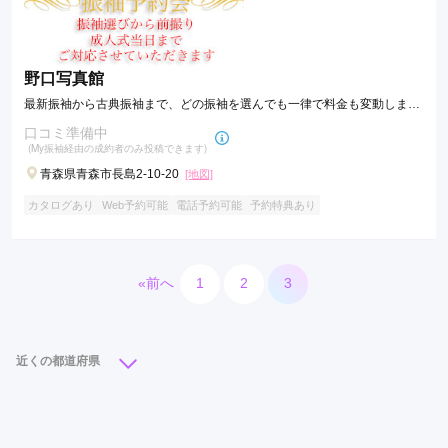
野口写真館
最新振袖から古典振袖まで、どの振袖を選んでも一律で料金も変動しませ
ん
口コミ準備中
(My振袖経由の成約者のみ投稿できます)
青森県青森市長島2-10-20
[地図]
カタログあり
Web予約可能
電話予約可能
予約特典あり
«前へ
1
2
3
近くの都道府県
北海道
青森県
岩手県
宮城県
秋田県
山形県
福島県