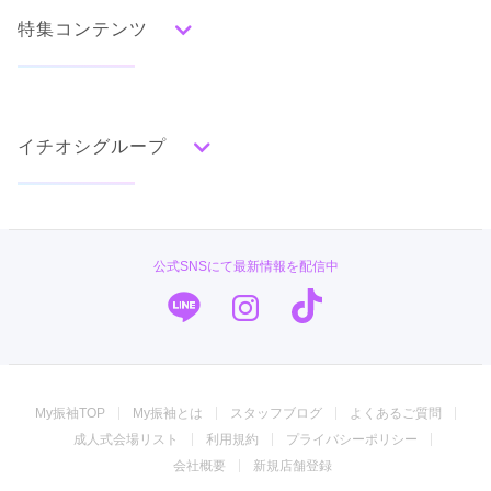
水色
青
紺
紫
茶
ゴールド
シルバー
特集コンテンツ
グレー
黒
白
その他
タイプ別ランキング
成人式の前撮り・後撮り特集
古典
エレガント
キュート
クール
グラマラス
イチオシグループ
ママ振特集
レトロ
個性的振袖コーディネート特集
#振袖gram
柄別ランキング
成人式レポート
無地
花
桜
梅
菊
松
竹
牡丹
バラ
椿
TAKAZEN
振袖ブランド特集
公式SNSにて最新情報を配信中
百合
橘
蝶
鶴
松竹梅
扇面
車
華籠
PLUM
口コミ優秀店舗
熨斗
宝尽
波
雪輪
雲取り
道長取り
矢絣
幾何学
市松
縞
その他
キモノハーツ／kimono hearts
振袖タイプ診断
振袖専門店 オンディーヌ
My振袖TOP
My振袖とは
スタッフブログ
よくあるご質問
ジョイフル恵利
成人式会場リスト
利用規約
プライバシーポリシー
振袖専門店 一蔵
会社概要
新規店舗登録