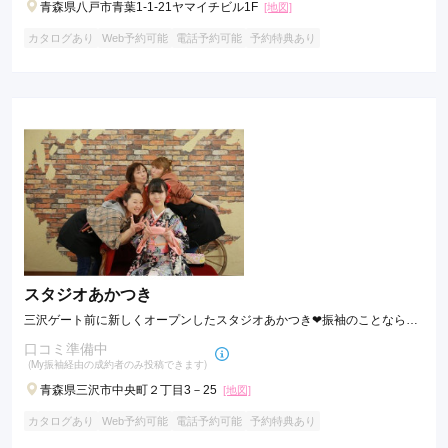
青森県八戸市青葉1-1-21ヤマイチビル1F
[地図]
カタログあり
Web予約可能
電話予約可能
予約特典あり
スタジオあかつき
三沢ゲート前に新しくオープンしたスタジオあかつき❤振袖のことなら、
きて★みて❤体験スタジオあかつきにおまかせください！！
口コミ準備中
(My振袖経由の成約者のみ投稿できます)
青森県三沢市中央町２丁目3－25
[地図]
カタログあり
Web予約可能
電話予約可能
予約特典あり