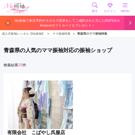
探す
ログイン
MENU
My振袖で来店予約やカタログ請求をしてご成約された方に1,000円分の
Amazonギフトカードをプレゼント！
成人式振袖レンタル【My振袖】
＞
ママ振袖特集
＞
青森県のママ振袖特集
青森県の人気のママ振袖対応の振袖ショップ
26
検索結果
件
有限会社 こばやし呉服店