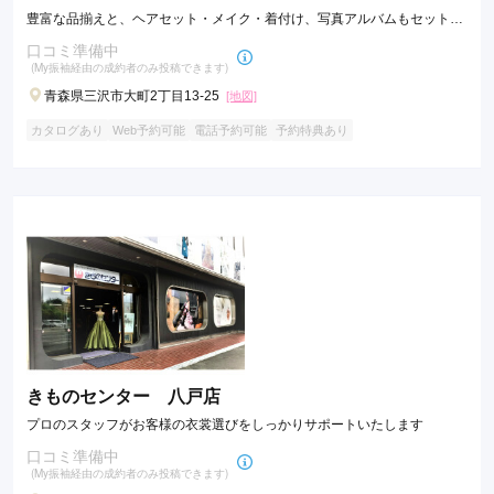
豊富な品揃えと、ヘアセット・メイク・着付け、写真アルバムもセットに
なっているので安心です
口コミ準備中
(My振袖経由の成約者のみ投稿できます)
青森県三沢市大町2丁目13-25
[地図]
カタログあり
Web予約可能
電話予約可能
予約特典あり
きものセンター 八戸店
プロのスタッフがお客様の衣裳選びをしっかりサポートいたします
口コミ準備中
(My振袖経由の成約者のみ投稿できます)