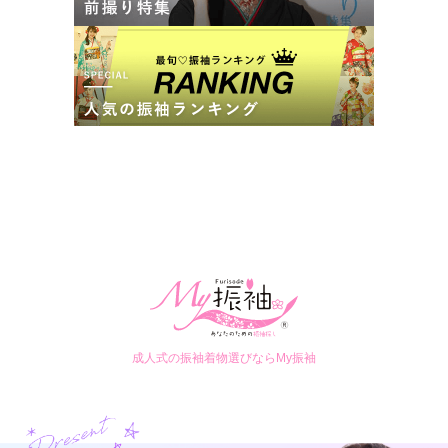
成人式の振袖着物選びならMy振袖