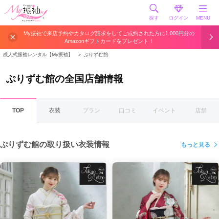
探す
ログイン
MENU
My振袖で来店予約やカタログ請求をしてご成約された方に1,000円分の
Amazonギフトカードをプレゼント！
成人式振袖レンタル【My振袖】
＞
ぷりずむ館
ぷりずむ館の全国店舗情報
TOP
衣装
プラン
口コミ
イベント
店舗
ぷりずむ館の取り扱い衣装情報
もっと見る