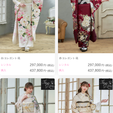
白
エレガント
花
赤
エレガント
花
297,000
297,000
レンタル
レンタル
円~(税込)
円~(税込)
437,800
437,800
購入
購入
円~(税込)
円~(税込)