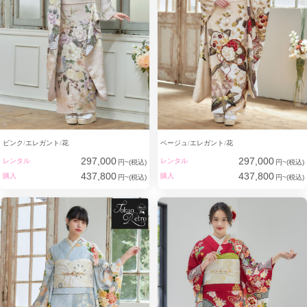
ピンク
エレガント
花
ベージュ
エレガント
花
297,000
297,000
レンタル
レンタル
円~(税込)
円~(税込)
437,800
437,800
購入
購入
円~(税込)
円~(税込)