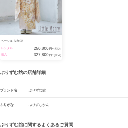
ベージュ
古典
花
250,800
レンタル
円~(税込)
327,800
購入
円~(税込)
ぷりずむ館の店舗詳細
ブランド名
ぷりずむ館
ふりがな
ぷりずむかん
ぷりずむ館に関するよくあるご質問