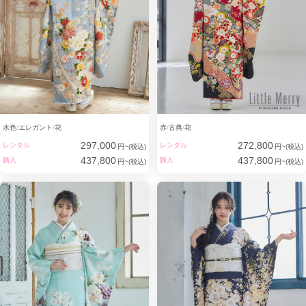
水色
エレガント
花
赤
古典
花
297,000
272,800
レンタル
レンタル
円~(税込)
円~(税込)
437,800
437,800
購入
購入
円~(税込)
円~(税込)