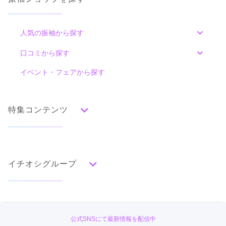
人気の振袖から探す
みんなの振袖ランキングトップ
口コミから探す
色別ランキング
イベント・フェアから探す
口コミ一覧
赤
朱
ベージュ
ピンク
オレンジ
黄
緑
水色
青
紺
紫
茶
ゴールド
シルバー
特集コンテンツ
グレー
黒
白
その他
タイプ別ランキング
成人式の前撮り・後撮り特集
古典
エレガント
キュート
クール
グラマラス
イチオシグループ
ママ振特集
レトロ
個性的振袖コーディネート特集
PLUM
柄別ランキング
成人式レポート
無地
花
桜
梅
菊
松
竹
牡丹
バラ
椿
#振袖gram
振袖ブランド特集
公式SNSにて最新情報を配信中