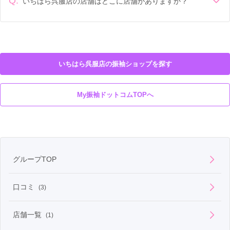
Q.
いちはら呉服店の店舗はどこに店舗がありますか？
いちはら呉服店の店舗は
宮崎県西都市
にございます。
いちはら呉服店の振袖ショップを探す
My振袖ドットコムTOPへ
グループTOP
口コミ
(3)
店舗一覧
(1)