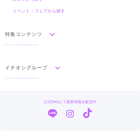
色別ランキング
イベント・フェアから探す
口コミ一覧
赤
朱
ベージュ
ピンク
オレンジ
黄
緑
水色
青
紺
紫
茶
ゴールド
シルバー
特集コンテンツ
グレー
黒
白
その他
タイプ別ランキング
成人式の前撮り・後撮り特集
古典
エレガント
キュート
クール
グラマラス
イチオシグループ
ママ振特集
レトロ
個性的振袖コーディネート特集
#振袖gram
柄別ランキング
成人式レポート
無地
花
桜
梅
菊
松
竹
牡丹
バラ
椿
TAKAZEN
振袖ブランド特集
公式SNSにて最新情報を配信中
百合
橘
蝶
鶴
松竹梅
扇面
車
華籠
PLUM
口コミ優秀店舗
熨斗
宝尽
波
雪輪
雲取り
道長取り
矢絣
幾何学
市松
縞
その他
キモノハーツ／kimono hearts
振袖タイプ診断
振袖専門店 オンディーヌ