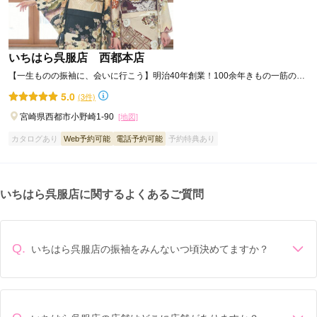
いちはら呉服店 西都本店
【一生ものの振袖に、会いに行こう】明治40年創業！100余年きもの一筋の老
舗呉服店です。
5.0
(3件)
宮崎県西都市小野崎1-90
[地図]
カタログあり
Web予約可能
電話予約可能
予約特典あり
いちはら呉服店に関するよくあるご質問
Q.
いちはら呉服店の振袖をみんないつ頃決めてますか？
成人式前年の1月頃に決めていることが多いです。