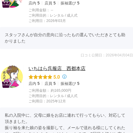
店内
5
店員
5
振袖選び
5
ご利用金額：
--
ご利用目的：
レンタル /
成人式
ご利用日：2026年03月
スタッフさんが自分の意向に沿ったもの選んでいただきとても助
かりました
口コミ公開日：2026年04月04日
いちはら呉服店 西都本店
5.0
店内
5
店員
5
振袖選び
5
ご利用金額：
約165,000円
ご利用目的：
レンタル /
成人式
ご利用日：2025年12月
私の入院中に、父母に娘をお店に連れて行ってもらい、対応して
頂きました。

振り袖を来た娘の姿を撮影して、メールで送れる様にしてくれた