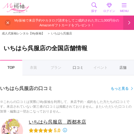
探す
ログイン
MENU
My振袖で来店予約やカタログ請求をしてご成約された方に1,000円分の
Amazonギフトカードをプレゼント！
成人式振袖レンタル【My振袖】
＞
いちはら呉服店
いちはら呉服店の全国店舗情報
TOP
衣装
プラン
口コミ
イベント
店舗
いちはら呉服店の口コミ
もっと見る
※これらの口コミは実際にMy振袖を利用して、来店予約・成約をした方たちの口コミで
す。来店されていない第三者の口コミは掲載されておりません。またいただいた口コミの
加筆・編集は一切おこなっておりません。
いちはら呉服店 西都本店
5.0