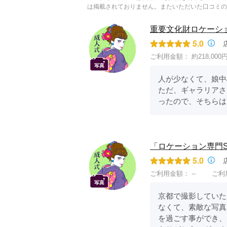
は掲載されておりません。またいただいた口コミの
京都府(134)
滋賀県(55)
奈良
和歌山県(36)
重要文化財ロケーション
5.0
四国
ご利用金額：
約218,000
香川県(44)
徳島県(23)
愛媛県
人が少なくて、娘中
高知県(30)
ただ、ギャラリアさ
ったので、そちらは
「ロケーション専門S
5.0
ご利用金額：
--
ご利
京都で撮影していた
なくて、素敵な写真
を過ごす事ができ、