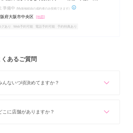
な町並みで四季折々の贅沢フォト
ミ準備中
(My振袖経由の成約者のみ投稿できます)
大阪府大阪市中央区
[地図]
ログあり
Web予約可能
電話予約可能
予約特典あり
よくあるご質問
みんないつ頃決めてますか？
が多いです。
どこに店舗がありますか？