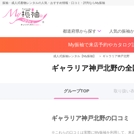
振袖・成人式着物レンタルの人気・おすすめ情報・口コミ・評判ならMy振袖
都道府県から探す
人気の振袖
My振袖で来店予約やカタログ請
北海道／東北
北海道(141)
青森県(41)
岩手
成人式振袖レンタル【My振袖】
＞
ギャラリア神戸北野
宮城県(72)
秋田県(29)
山形県
ギャラリア神戸北野の全
福島県(60)
中部
グループTOP
取り扱い
愛知県(285)
静岡県(148)
岐阜県(85)
三重県(76)
長野県
山梨県(37)
新潟県(65)
ギャラリア神戸北野の口コミ
関西
※これらの口コミは実際にMy振袖を利用して、来
大阪府(307)
兵庫県(195)