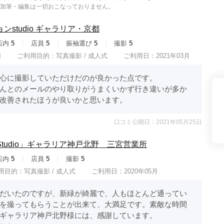
加筆・編集は一切おこなっておりません。
県(52)
島根県(26)
山口県(60)
studio ギャラリア・京都
店内
5
店員
5
振袖選び
5
撮影
5
九州／沖縄
円
ご利用目的：
写真撮影 /
成人式
ご利用日：2021年03月
(51)
福岡県(160)
熊本県(67)
長崎県(44)
心に撮影していただけだのが良かった点です。

佐賀県(25)
大分県(36)
宮崎県(41)
んとのメールのやり取りがうまくいかず行き違いが多か
鹿児島県(31)
沖縄県(40)
改善されたほうが良いかと思います。
口コミ公開日：2021年05月25日
tudio」ギャラリア神戸北野 三宮営業所
店内
5
店員
5
撮影
5
用目的：
写真撮影 /
成人式
ご利用日：2020年05月
だいたのですが、新緑が綺麗で、人もほとんど通ってい
を撮ってもらうことが出来て、大満足です。素敵な時間
ギャラリア神戸北野様には、感謝しています。
