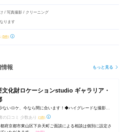
け / 写真撮影 / クリーニング
なります
4
(5件)
舗情報
もっと見る
要文化財ロケーションstudio ギャラリア・
都
少ないロケ、今なら間に合います！◆ハイグレードな撮影
カメラマン・ヘアメイクアーティスト
者の口コミ 少数あり
(1件)
京都府京都市東山区下弁天町ご面談による相談は個別に設定さ