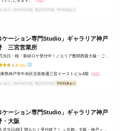
せていただきます。
[地図]
ログあり
Web予約可能
電話予約可能
予約特典あり
ロケーション専門Studio」ギャラリア神戸
野 三宮営業所
式当日・桜・新緑ロケ受付中！／エリア数関西最大級・ご希
叶えるカスタマイズ
4.4
(4件)
兵庫県神戸市中央区北長狭通三宮イーストビル4階
[地図]
ログあり
Web予約可能
電話予約可能
予約特典あり
ロケーション専門Studio」ギャラリア神戸
野・大阪
人式当日/桜】間もなく受付終了！ ＜京都・大阪・神戸＞歴