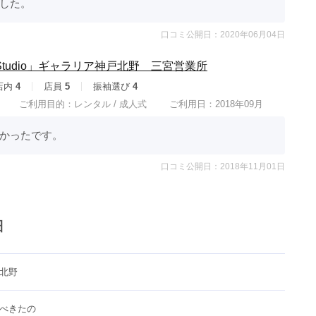
した。
口コミ公開日：2020年06月04日
tudio」ギャラリア神戸北野 三宮営業所
店内
4
店員
5
振袖選び
4
ご利用目的：
レンタル /
成人式
ご利用日：2018年09月
かったです。
口コミ公開日：2018年11月01日
細
北野
べきたの