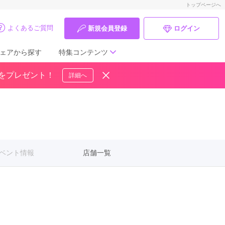
トップページへ
よくあるご質問
新規会員登録
ログイン
ェアから探す
特集コンテンツ
ドをプレゼント！
詳細へ
成人式の前撮り・後撮り特集
ママ振特集
個性的振袖コーディネート特集
ベント情報
店舗一覧
成人式レポート
振袖ブランド特集
口コミ優秀店舗
振袖タイプ診断