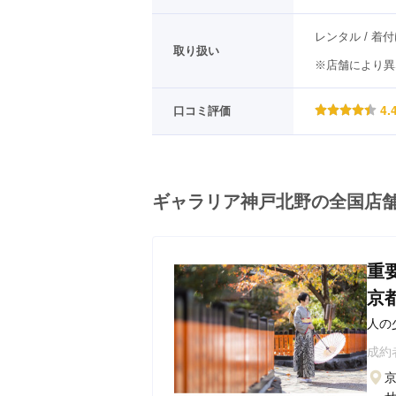
レンタル / 着付
取り扱い
※店舗により異
4.
口コミ評価
ギャラリア神戸北野の全国店
重
京
人の
地・
成約