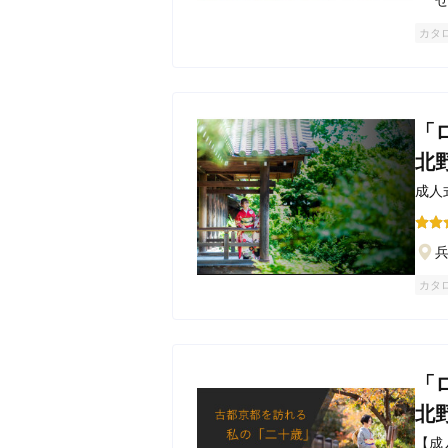
カタ
「
北
成人
望を
カタ
「
北
【成