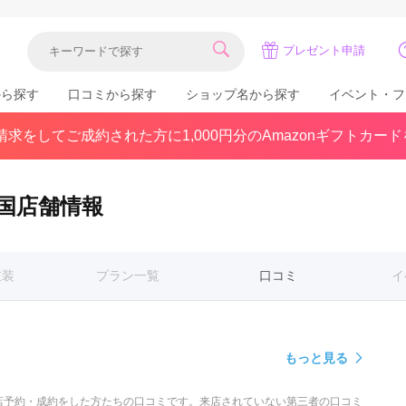
プレゼント申請
から探す
口コミから探す
ショップ名から探す
イベント・フ
求をしてご成約された方に1,000円分のAmazonギフトカー
関東
県(30)
東京都(383)
千葉県(183)
(36)
埼玉県(246)
神奈川県(228)
国店舗情報
茨城県(93)
群馬県(57)
栃木県(54)
北陸
衣装
プラン一覧
口コミ
イ
石川県(57)
福井県(38)
富山県(37)
(80)
もっと見る
中国
店予約・成約をした方たちの口コミです。来店されていない第三者の口コミ
広島県(87)
岡山県(69)
鳥取県(29)