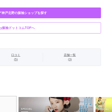
ア神戸北野の振袖ショップを探す
My振袖ドットコムTOPへ
口コミ
店舗一覧
(5)
(3)