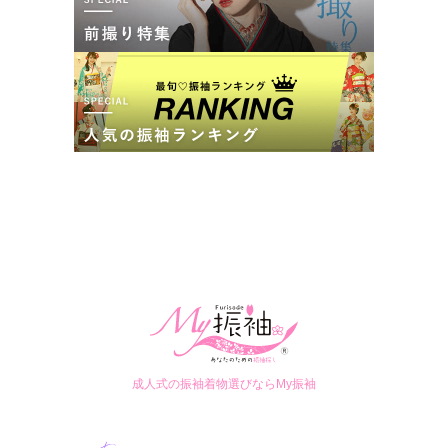
成人式の振袖着物選びならMy振袖