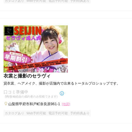
カタログあり
Web予約可能
電話予約可能
予約特典あり
衣裳と撮影のセラヴィ
貸衣裳、ヘアメイク、撮影が店舗内で出来るトータルプロショップです。
口コミ準備中
(My振袖経由の成約者のみ投稿できます)
山梨県甲府市和戸町奈良原961-1
[地図]
カタログあり
Web予約可能
電話予約可能
予約特典あり