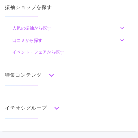
振袖ショップを探す
人気の振袖から探す
みんなの振袖ランキングトップ
口コミから探す
色別ランキング
イベント・フェアから探す
口コミ一覧
赤
朱
ベージュ
ピンク
オレンジ
黄
緑
水色
青
紺
紫
茶
ゴールド
シルバー
特集コンテンツ
グレー
黒
白
その他
タイプ別ランキング
成人式の前撮り・後撮り特集
古典
エレガント
キュート
クール
グラマラス
イチオシグループ
ママ振特集
レトロ
個性的振袖コーディネート特集
#振袖gram
柄別ランキング
成人式レポート