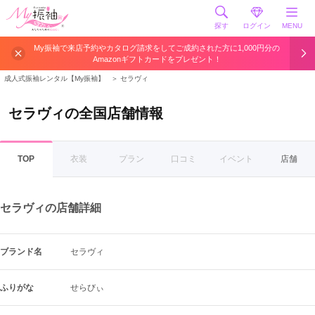
探す
ログイン
MENU
My振袖で来店予約やカタログ請求をしてご成約された方に1,000円分の
Amazonギフトカードをプレゼント！
成人式振袖レンタル【My振袖】
＞
セラヴィ
セラヴィの全国店舗情報
TOP
衣装
プラン
口コミ
イベント
店舗
セラヴィの店舗詳細
ブランド名
セラヴィ
ふりがな
せらびぃ