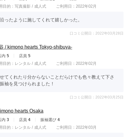
用目的：
写真撮影 /
成人式
ご利用日：2022年02月
沿ったように施してくれて嬉しかった。
口コミ公開日：2022年03月28日
mono hearts Tokyo-shibuya-
店内
5
店員
5
用目的：
レンタル /
成人式
ご利用日：2022年02月
せてくれたり分からないことだらけでも色々教えて下さ
振袖を見つけられました！
口コミ公開日：2022年03月25日
no hearts Osaka
店内
3
店員
4
振袖選び
4
用目的：
レンタル /
成人式
ご利用日：2022年03月