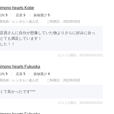
ono hearts Kobe
店内
5
店員
5
振袖選び
5
用目的：
レンタル /
成人式
ご利用日：2022年03月
店員さんに自分が想像していた物よりさらに好みに合っ
とても満足しています！

した！！
口コミ公開日：2022年03月25日
no hearts Fukuoka
店内
5
店員
5
振袖選び
4
用目的：
レンタル /
成人式
ご利用日：2022年03月
くて良かったです^^*
口コミ公開日：2022年03月25日