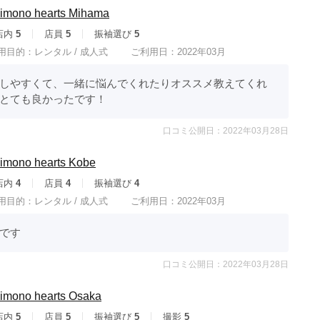
ono hearts Mihama
店内
5
店員
5
振袖選び
5
用目的：
レンタル /
成人式
ご利用日：2022年03月
しやすくて、一緒に悩んでくれたりオススメ教えてくれ
とても良かったです！
口コミ公開日：2022年03月28日
ono hearts Kobe
店内
4
店員
4
振袖選び
4
用目的：
レンタル /
成人式
ご利用日：2022年03月
です
口コミ公開日：2022年03月28日
no hearts Osaka
店内
5
店員
5
振袖選び
5
撮影
5