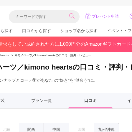
プレゼント申請
から探す
口コミから探す
ショップ名から探す
イベント・フ
求をしてご成約された方に1,000円分のAmazonギフトカー
関東
県(30)
東京都(383)
千葉県(183)
earts
＞
キモノハーツ／kimono heartsの口コミ・評判・レビュー
(36)
埼玉県(246)
神奈川県(228)
ーツ／kimono heartsの口コミ・評判
茨城県(93)
群馬県(57)
栃木県(54)
ナップとコーデ術があなた の"好き"を"似合う"に。
北陸
石川県(57)
福井県(38)
富山県(37)
(80)
衣装
プラン一覧
口コミ
イ
中国
北陸
関西
中国
四国
九州/沖縄
広島県(87)
岡山県(69)
鳥取県(29)