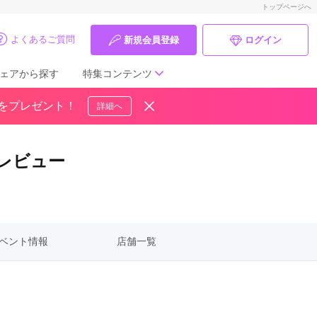
トップページへ
よくあるご質問
新規会員登録
ログイン
ェアから探す
特集コンテンツ
ドをプレゼント！
詳細へ
成人式の前撮り・後撮り特集
ママ振特集
・レビュー
個性的振袖コーディネート特集
成人式レポート
ベント情報
店舗一覧
振袖ブランド特集
口コミ優秀店舗
振袖タイプ診断