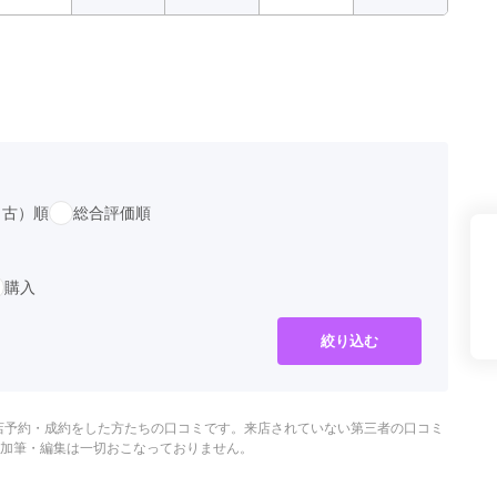
県(52)
島根県(26)
山口県(60)
九州／沖縄
(51)
福岡県(160)
熊本県(67)
長崎県(44)
佐賀県(25)
大分県(36)
宮崎県(41)
鹿児島県(31)
沖縄県(40)
（古）順
総合評価順
購入
絞り込む
店予約・成約をした方たちの口コミです。来店されていない第三者の口コミ
加筆・編集は一切おこなっておりません。