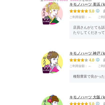
キモノハーツ 美浜 / kim
5.0
ご利用金額：
--
ご利
店員さんがとても話
たりしてくださって
キモノハーツ 神戸 / kim
4.0
ご利用金額：
--
ご利
種類豊富で良かった
キモノハーツ 大阪 / kimo
5.0