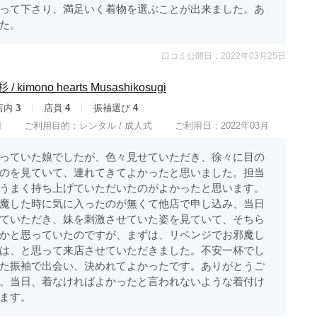
って下さり、満足いく着物を選ぶことが出来ました。あ
た。
口コミ公開日：2022年03月25日
mono hearts Musashikosugi
店内
3
店員
4
振袖選び
4
円
ご利用目的：
レンタル /
成人式
ご利用日：2022年03月
っていた娘でしたが、色々見せていただき、徐々に目の
のを見ていて、連れてきてよかったと思いました。担当
うまく持ち上げていただいたのがよかったと思います。
魔した時に気に入ったのが無くて他店で申し込み、当日
ていただき、妹を刺激させていた姿を見ていて、そちら
かと思っていたのですが、まずは、リベンジでお邪魔し
は、と思って来店させていただきました。不安一杯でし
た振袖で出会い、決めれてよかったです。ありがとうご
。当日、着なければよかったと言われないような着付け
ます。