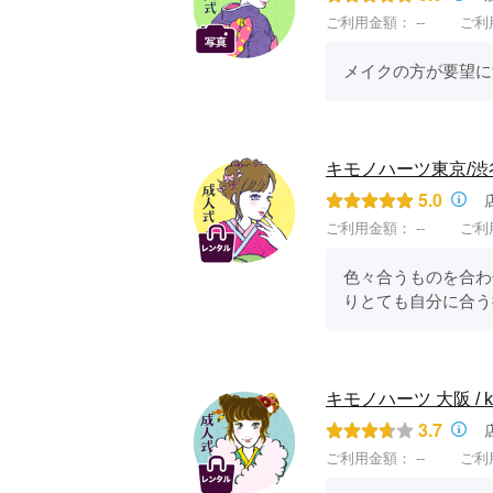
ご利用金額：
--
ご利
メイクの方が要望に
キモノハーツ東京/渋谷 / ki
5.0
ご利用金額：
--
ご利
色々合うものを合わ
りとても自分に合う
キモノハーツ 大阪 / kimo
3.7
ご利用金額：
--
ご利