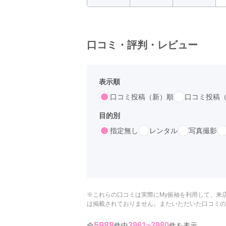
京都府(134)
滋賀県(55)
奈良
和歌山県(36)
口コミ・評判・レビュー
四国
香川県(44)
徳島県(23)
愛媛県
高知県(30)
表示順
口コミ投稿（新）順
口コミ投稿
目的別
指定無し
レンタル
写真撮影
※これらの口コミは実際にMy振袖を利用して、来
は掲載されておりません。またいただいた口コミの
5988
3961~3980
全
件中
件を表示