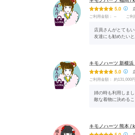
キモノハーツ 福岡 / kimo
5.0
ご利用金額：
--
ご利
店員さんがとてもいい
友達にも勧めたいと
キモノハーツ 新横浜 / 別蔵 
5.0
ご利用金額：
約131,000
姉の時も利用しまし
敵な着物に決めるこ
キモノハーツ 熊本 / kim
5.0