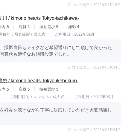
口コミ公開日：2022年04月18日
kimono hearts Tokyo-tachikawa-
店内
5
店員
4
振袖選び
5
撮影
4
用目的：
写真撮影 /
成人式
ご利用日：2022年02月
、撮影当日もメイクなど希望通りにして頂けて良かった
写真代も適切なお値段設定でした。
口コミ公開日：2022年03月24日
kimono hearts Tokyo-ikebukuro-
店内
5
店員
5
振袖選び
5
円
ご利用目的：
レンタル /
成人式
ご利用日：2022年03月
を好みを聴きながら丁寧に対応していただき大変感謝し
口コミ公開日：2022年03月24日