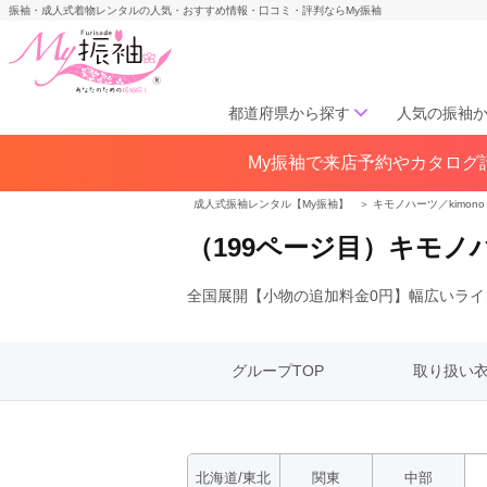
振袖・成人式着物レンタルの人気・おすすめ情報・口コミ・評判ならMy振袖
都道府県から探す
人気の振袖
My振袖で来店予約やカタログ請
北海道／東北
北海道(141)
青森県(41)
岩手
成人式振袖レンタル【My振袖】
＞
キモノハーツ／kimono h
宮城県(72)
秋田県(29)
山形県
（199ページ目）キモノハ
福島県(60)
全国展開【小物の追加料金0円】幅広いライン
中部
愛知県(285)
静岡県(148)
岐阜県(85)
三重県(76)
長野県
グループTOP
取り扱い
山梨県(37)
新潟県(65)
関西
北海道/東北
関東
中部
大阪府(307)
兵庫県(195)