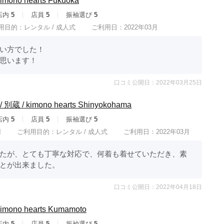
no hearts Fukuoka
店内
5
店員
5
振袖選び
5
用目的：
レンタル /
成人式
ご利用日：2022年03月
方でした！

思います！
口コミ公開日：2022年03月25日
/ kimono hearts Shinyokohama
店内
5
店員
5
振袖選び
5
円
ご利用目的：
レンタル /
成人式
ご利用日：2022年03月
たが、とても丁寧な対応で、何着も着せていただき、素
とが出来ました。
口コミ公開日：2022年04月18日
ono hearts Kumamoto
店内
5
店員
5
振袖選び
5