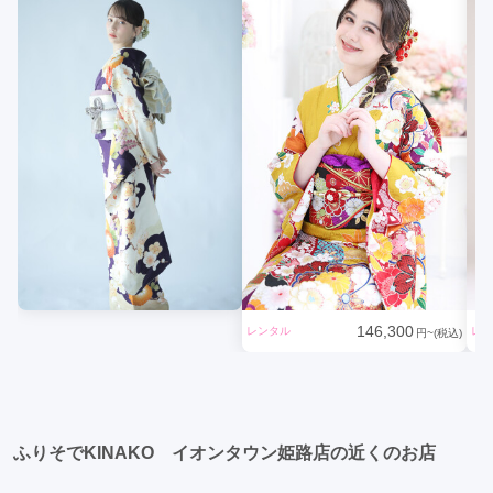
146,300
レンタル
レン
円~(税込)
ふりそでKINAKO イオンタウン姫路店の近くのお店