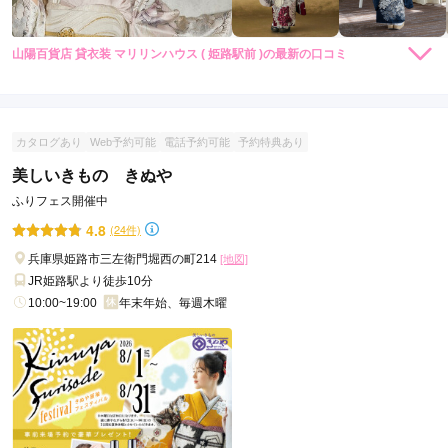
山陽百貨店 貸衣装 マリリンハウス ( 姫路駅前 )の最新の口コミ
5.0
店内
5
店員
5
振袖選び
5
ご利用金額：
--
ご利用目的：
レンタル /
成人式
カタログあり
Web予約可能
電話予約可能
予約特典あり
ご利用日：2026年02月
美しいきもの きぬや
ふりフェス開催中
娘が気に入ったものを選べてよかったです。

ありがとうございました。
4.8
(24件)
兵庫県姫路市三左衛門堀西の町214
[地図]
口コミ公開日：2026年02月07日
JR姫路駅より徒歩10分
山陽百貨店 貸衣装 マリリンハウス ( 姫路駅前 )の口コミ・評判をもっと見
10:00~19:00
年末年始、毎週木曜
る