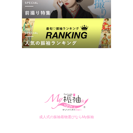
成人式の振袖着物選びならMy振袖