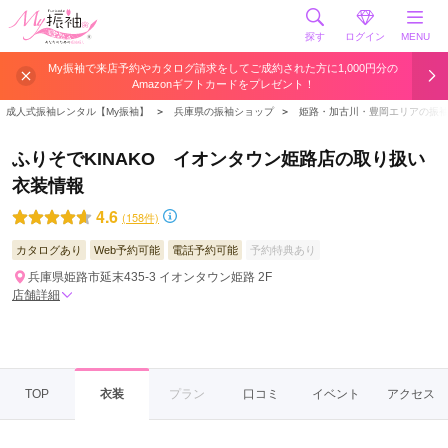
探す
ログイン
MENU
My振袖で来店予約やカタログ請求をしてご成約された方に1,000円分の
Amazonギフトカードをプレゼント！
成人式振袖レンタル【My振袖】
＞
兵庫県の振袖ショップ
＞
姫路・加古川・豊岡エリアの振
ふりそでKINAKO イオンタウン姫路店の取り扱い
衣装情報
4.6
(158件)
カタログあり
Web予約可能
電話予約可能
予約特典あり
兵庫県姫路市延末435-3 イオンタウン姫路 2F
店舗詳細
TOP
衣装
プラン
口コミ
イベント
アクセス