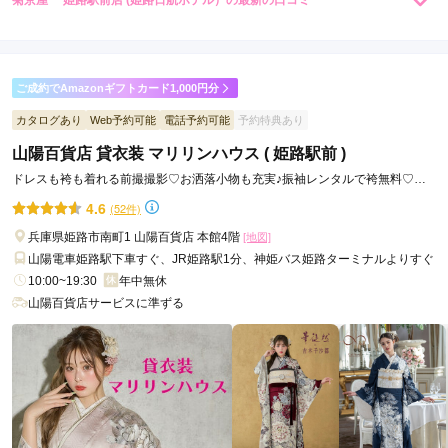
菊京屋 姫路駅前店 (姫路日航ホテル）の最新の口コミ
250,800
217,800
レン
円~
レン
円~
タル
タル
4.0
(税込)
(税込)
店内
4
店員
4
振袖選び
4
ご利用金額：
--
ご利用目的：
レンタル /
成人式
ご成約でAmazonギフトカード1,000円分
ご利用日：2026年05月
カタログあり
Web予約可能
電話予約可能
予約特典あり
山陽百貨店 貸衣装 マリリンハウス ( 姫路駅前 )
初めに来店した日に声の小さいスタッフの方の対応で店内の
BGMとマスク着用の為聞き取りにくく何度も聞き返す事があ
ドレスも袴も着れる前撮撮影♡お洒落小物も充実♪振袖レンタルで袴無料♡変
り少ししんどかったですが、2回目の来店の時に対応していた
更無料♡成人式完全サポート
4.6
(52件)
だいたスタッフの方は大変わかりやすく娘にも気さくに対応し
ていただけ、本人に似合いそうと着物も来店前から色々と準備
兵庫県姫路市南町1 山陽百貨店 本館4階
[地図]
していただけました。娘も気に入りその日に決めて来ました！
山陽電車姫路駅下車すぐ、JR姫路駅1分、神姫バス姫路ターミナルよりすぐ
10:00~19:30
年中無休
山陽百貨店サービスに準ずる
口コミ公開日：2026年06月15日
菊京屋 姫路駅前店 (姫路日航ホテル）の口コミ・評判をもっと見る