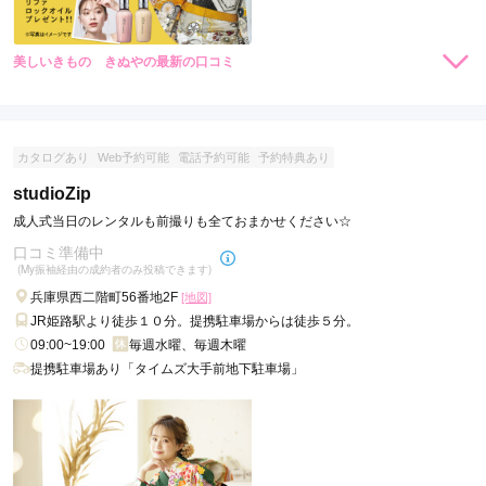
美しいきもの きぬやの最新の口コミ
5.0
店内
5
店員
5
振袖選び
5
ご利用金額：
約367,000円
ご利用目的：
購入 /
成人式
カタログあり
Web予約可能
電話予約可能
予約特典あり
ご利用日：2025年05月
studioZip
成人式当日のレンタルも前撮りも全ておまかせください☆
昨年は娘が受験生のため親だけで下見に行き、本人不在でもと
口コミ準備中
ても丁寧な対応をしていただきました。ようやく受験が終わり
(My振袖経由の成約者のみ投稿できます)
娘二人を連れて振袖を選びに行き無事素敵な赤色の振袖を購入
することができました。

兵庫県西二階町56番地2F
[地図]
最終的に決まるまで長い時間がかかりましたが、最後まで優し
JR姫路駅より徒歩１０分。提携駐車場からは徒歩５分。
く丁寧な接客をしていただき大変感謝しています。とてもおす
09:00~19:00
毎週水曜、毎週木曜
すめのお店です。
提携駐車場あり「タイムズ大手前地下駐車場」
口コミ公開日：2025年08月09日
美しいきもの きぬやの口コミ・評判をもっと見る