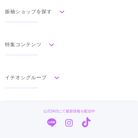
振袖ショップを探す
人気の振袖から探す
みんなの振袖ランキングトップ
特集コンテンツ
口コミから探す
色別ランキング
イベント・フェアから探す
口コミ一覧
赤
成人式の前撮り・後撮り特集
朱
ベージュ
ピンク
オレンジ
黄
緑
水色
青
紺
紫
茶
ゴールド
シルバー
イチオシグループ
ママ振特集
グレー
黒
白
その他
個性的振袖コーディネート特集
菊京屋
タイプ別ランキング
成人式レポート
古典
エレガント
キュート
クール
グラマラス
TAKAZEN
振袖ブランド特集
公式SNSにて最新情報を配信中
レトロ
キモノハーツ／kimono hearts
口コミ優秀店舗
PLUM
振袖タイプ診断
柄別ランキング