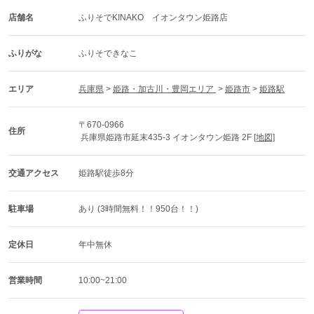
店舗名
ふりそでKINAKO　イオンタウン姫路店
ふりがな
ふりそできなこ
エリア
兵庫県
 > 
姫路・加古川・豊岡エリア 
 > 
姫路市
 > 
姫路駅
〒670-0966
住所
 兵庫県姫路市延末435-3 イオンタウン姫路 2F 
[地図]
交通アクセス
姫路駅徒歩8分
駐車場
あり (3時間無料！！950台！！)
定休日
年中無休
営業時間
10:00~21:00