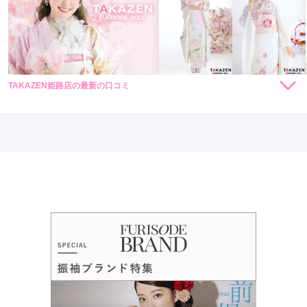
TAKAZEN姫路店の最新の口コミ
306,000
262,900
レン
円~
レン
円~
タル
タル
5.0
(税込)
(税込)
638,000
473,000
購
円~
購
円~
入
入
店内
5
店員
5
振袖選び
5
(税込)
(税込)
ご利用金額：
--
ご利用目的：
レンタル /
成人式
ご利用日：2026年06月
お店の雰囲気もスタッフさんもとてもよかったです
口コミ公開日：2026年07月13日
TAKAZEN姫路店の口コミ・評判をもっと見る