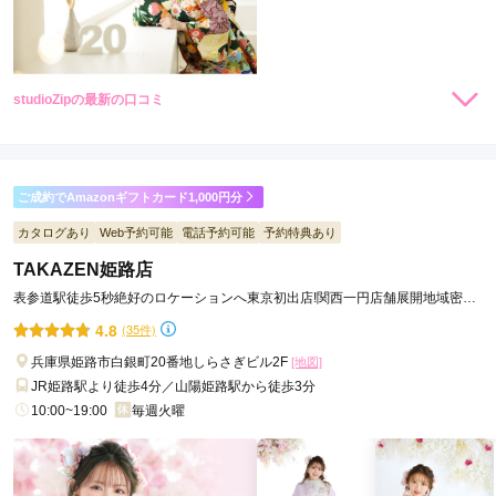
studioZipの最新の口コミ
現在表示可能な口コミはございません。
ご成約でAmazonギフトカード1,000円分
カタログあり
Web予約可能
電話予約可能
予約特典あり
TAKAZEN姫路店
表参道駅徒歩5秒絶好のロケーションへ東京初出店!関西一円店舗展開地域密着
49年信用と実績をモットーに
4.8
(35件)
兵庫県姫路市白銀町20番地しらさぎビル2F
[地図]
JR姫路駅より徒歩4分／山陽姫路駅から徒歩3分
10:00~19:00
毎週火曜