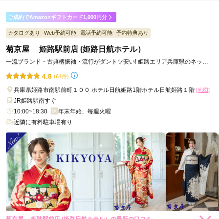
ご成約でAmazonギフトカード1,000円分
カタログあり
Web予約可能
電話予約可能
予約特典あり
菊京屋 姫路駅前店 (姫路日航ホテル）
一流ブランド・古典柄振袖・流行がダントツ安い! 姫路エリア兵庫県のネット
検索第1位の人気振袖専門店。
4.8
(64件)
兵庫県姫路市南駅前町１００ ホテル日航姫路1階ホテル日航姫路１階
[地図]
JR姫路駅南すぐ
10:00~18:30
年末年始、毎週火曜
近隣に有料駐車場有り