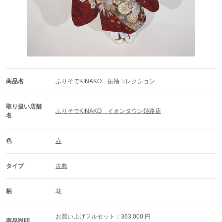
商品名
ふりそでKINAKO　振袖コレクション
取り扱い店舗
ふりそでKINAKO　イオンタウン姫路店
名
色
赤
タイプ
古典
柄
花
お買い上げフルセット：363,000 円

商品説明