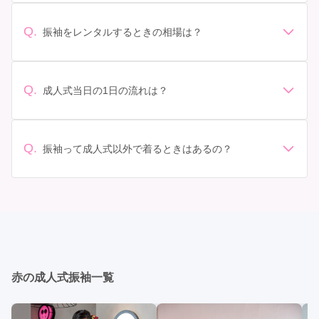
人式の会場の雰囲気に合わせてデザインを選ぶ場合など
があります。 サイズ選び: 自分の体型に合ったサイズを
Q.
振袖をレンタルするときの相場は？
選ぶことが大切です。事前に試着をし、必要であればサ
振袖のレンタル相場は店舗や地域、デザインによって異
イズ調整をお願いすることもあります。 価格: 予算に合
なりますが、一般的には10万円から30万円程度が相場と
わせてプランを選ぶことができます。また、プランやレ
されています。 高級なものやブランド物になると、それ
ンタル料金に含まれるもの（小物や帯、草履など）を確
Q.
成人式当日の1日の流れは？
以上の価格になることもあります。具体的な価格はMy振
認しましょう。 期間: レンタル期間や返却のルールをし
準備: 着付け、ヘアメイクの予約はほとんどの場合が先着
袖でプランをご確認いただくか、店舗に問い合わせてみ
っかり確認しておく必要があります。 お店選び: 評判や
順の場合で、早朝からスタートする場合も多いです。 成
てください。
口コミを事前にチェックして、信頼できるお店を選びま
人式: 一般的に午前中に成人式が行わる場合が多いです
Q.
しょう。
振袖って成人式以外で着るときはあるの？
が、午前午後で二部制の地域もあるため、自分の市町村
はい、成人式以外でも振袖を着る機会はあります。例え
を確認しましょう。 写真撮影: 成人式の後、家族や友人
ば、家族や友人の結婚式、卒業式、初詣などがありま
との記念撮影を行うことが多いです。 帰宅: 帰宅後、振
す。 成人式以外での振袖の着用は、華やかな場に適して
袖から着替えます。振袖は当日返却せず、後日お店に返
おり、伝統的な日本の美しさを表現することができま
却しに行く場合が多いです。 同窓会: 成人式当日に同窓
す。
会が行われる場合が多いです。 二次会: 同窓会後、友人
たちとの二次会や三次会を楽しむ人もいます。
赤の成人式振袖一覧