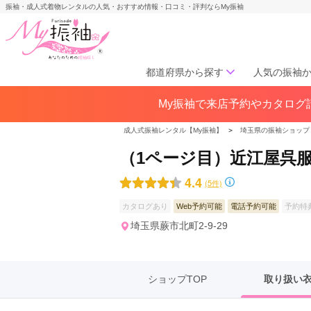
振袖・成人式着物レンタルの人気・おすすめ情報・口コミ・評判ならMy振袖
都道府県から探す
人気の振袖
My振袖で来店予約やカタログ請
北海道／東北
北海道(142)
青森県(41)
岩手
成人式振袖レンタル【My振袖】
＞
埼玉県の振袖ショップ
宮城県(72)
秋田県(29)
山形県
（1ページ目）近江屋呉
福島県(60)
4.4
(5件)
中部
カタログあり
Web予約可能
電話予約可能
予約特
愛知県(285)
静岡県(148)
埼玉県蕨市北町2-9-29
岐阜県(85)
三重県(76)
長野県
山梨県(37)
新潟県(65)
ショップTOP
取り扱い
関西
大阪府(307)
兵庫県(195)