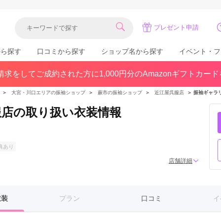
プレゼント申請
から探す
口コミから探す
ショップ名から探す
イベント・フ
求をしてご成約された方に1,000円分のAmazonギフトカー
関東
県(30)
東京都(383)
千葉県(183)
＞
大宮・川口エリアの振袖ショップ
＞
蕨市の振袖ショップ
＞
近江屋呉服店
＞
振袖ギャラ
(36)
埼玉県(246)
神奈川県(228)
服店の取り扱い衣装情報
茨城県(93)
群馬県(57)
栃木県(54)
北陸
典あり
石川県(57)
福井県(38)
富山県(37)
店舗詳細
(80)
衣装
プラン
口コミ
イ
中国
広島県(87)
岡山県(69)
鳥取県(29)