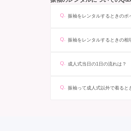
Q.
振袖をレンタルするときのポ
デザイン: 好きな色や柄など自分の好
型に合ったサイズを選ぶことが大切で
選ぶことができます。また、プランや
Q.
振袖をレンタルするときの相
をしっかり確認しておく必要があります
振袖のレンタル相場は店舗や地域、デ
ド物になると、それ以上の価格になる
Q.
成人式当日の1日の流れは？
準備: 着付け、ヘアメイクの予約はほ
わる場合が多いですが、午前午後で二
行うことが多いです。 帰宅: 帰宅後
Q.
振袖って成人式以外で着ると
窓会が行われる場合が多いです。 二次
はい、成人式以外でも振袖を着る機会
やかな場に適しており、伝統的な日本