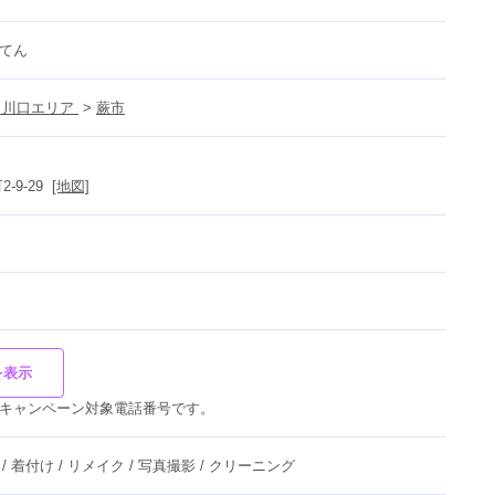
てん
川口エリア 
 > 
蕨市
9-29  
[地図]
を表示
キャンペーン対象電話番号です。
 / 着付け / リメイク / 写真撮影 / クリーニング