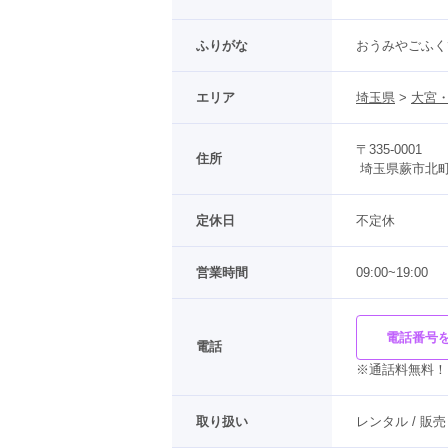
ふりがな
おうみやごふく
エリア
埼玉県
 > 
大宮・
〒335-0001
住所
 埼玉県蕨市北町2-
定休日
不定休
営業時間
09:00~19:00
電話番号
電話
※通話料無料！
取り扱い
レンタル / 販売