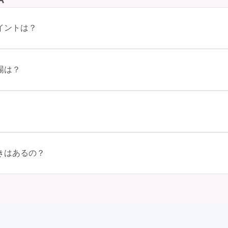
イントは？
みで選ぶ場合や、成人式の会場の雰囲気に合わせてデザインを選ぶ場合など
す。事前に試着をし、必要であればサイズ調整をお願いすることもありま
レンタル料金に含まれるもの（小物や帯、草履など）を確認しましょう。
場は？
。 お店選び: 評判や口コミを事前にチェックして、信頼できるお店を
ザインによって異なりますが、一般的には10万円から30万円程度が相場
こともあります。具体的な価格はMy振袖でプランをご確認いただくか
とんどの場合が先着順の場合で、早朝からスタートする場合も多いです。 
部制の地域もあるため、自分の市町村を確認しましょう。 写真撮影: 
、振袖から着替えます。振袖は当日返却せず、後日お店に返却しに行く場合
きはあるの？
会: 同窓会後、友人たちとの二次会や三次会を楽しむ人もいます。
はあります。例えば、家族や友人の結婚式、卒業式、初詣などがありま
の美しさを表現することができます。