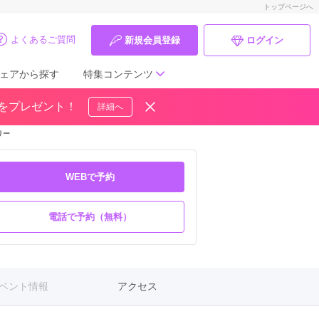
トップページへ
よくあるご質問
新規会員登録
ログイン
ェアから探す
特集コンテンツ
ドをプレゼント！
詳細へ
成人式の前撮り・後撮り特集
リー
ママ振特集
WEBで予約
個性的振袖コーディネート特集
電話で予約（無料）
成人式レポート
振袖ブランド特集
口コミ優秀店舗
ベント情報
アクセス
振袖タイプ診断