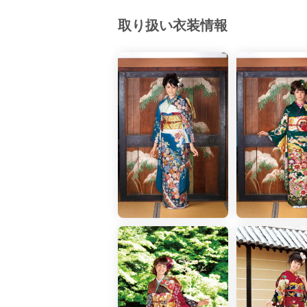
京都府(134)
滋賀県(55)
奈良
取り扱い衣装情報
和歌山県(36)
四国
香川県(44)
徳島県(23)
愛媛県
高知県(30)