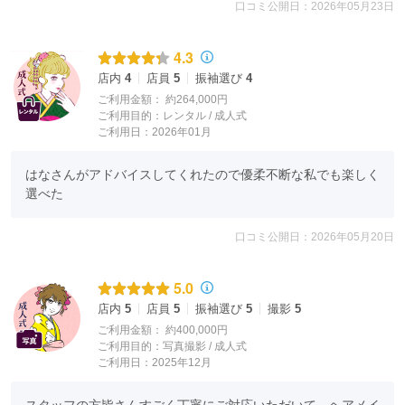
口コミ公開日：2026年05月23日
4.3
店内
4
店員
5
振袖選び
4
ご利用金額：
約264,000円
ご利用目的：
レンタル /
成人式
ご利用日：2026年01月
はなさんがアドバイスしてくれたので優柔不断な私でも楽しく
選べた
口コミ公開日：2026年05月20日
5.0
店内
5
店員
5
振袖選び
5
撮影
5
ご利用金額：
約400,000円
ご利用目的：
写真撮影 /
成人式
ご利用日：2025年12月