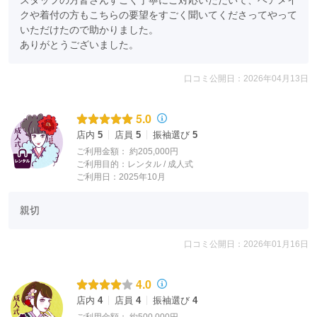
スタッフの方皆さんすごく丁寧にご対応いただいて、ヘアメイ
クや着付の方もこちらの要望をすごく聞いてくださってやって
いただけたので助かりました。

ありがとうございました。
口コミ公開日：2026年04月13日
5.0
店内
5
店員
5
振袖選び
5
ご利用金額：
約205,000円
ご利用目的：
レンタル /
成人式
ご利用日：2025年10月
親切
口コミ公開日：2026年01月16日
4.0
店内
4
店員
4
振袖選び
4