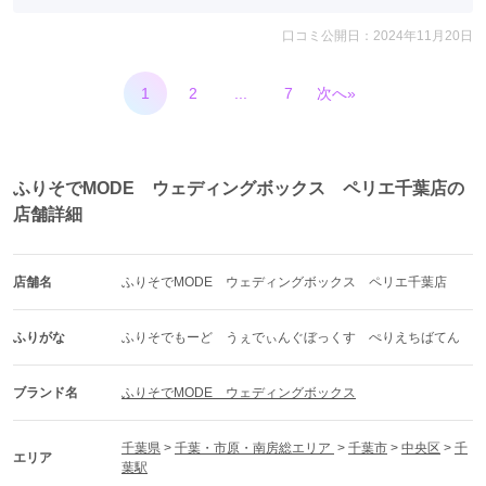
口コミ公開日：2024年11月20日
1
2
...
7
次へ»
ふりそでMODE ウェディングボックス ペリエ千葉店の
店舗詳細
店舗名
ふりそでMODE　ウェディングボックス　ペリエ千葉店
ふりがな
ふりそでもーど　うぇでぃんぐぼっくす　ぺりえちばてん
ブランド名
ふりそでMODE　ウェディングボックス
千葉県
 > 
千葉・市原・南房総エリア 
 > 
千葉市
 > 
中央区
 > 
千
エリア
葉駅