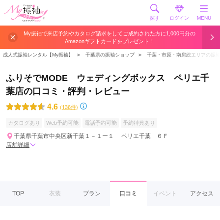
探す
ログイン
MENU
My振袖で来店予約やカタログ請求をしてご成約された方に1,000円分の
Amazonギフトカードをプレゼント！
成人式振袖レンタル【My振袖】
＞
千葉県の振袖ショップ
＞
千葉・市原・南房総エリアの振
ふりそでMODE ウェディングボックス ペリエ千
葉店の口コミ・評判・レビュー
4.6
(136件)
カタログあり
Web予約可能
電話予約可能
予約特典あり
千葉県千葉市中央区新千葉１－１ー１ ペリエ千葉 ６Ｆ
店舗詳細
TOP
衣装
プラン
口コミ
イベント
アクセス