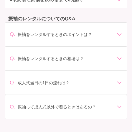
振袖のレンタルについてのQ&A
Q.
振袖をレンタルするときのポイントは？
デザイン: 好きな色や柄など自分の好みで選ぶ場合や、成
人式の会場の雰囲気に合わせてデザインを選ぶ場合など
があります。 サイズ選び: 自分の体型に合ったサイズを
Q.
振袖をレンタルするときの相場は？
選ぶことが大切です。事前に試着をし、必要であればサ
振袖のレンタル相場は店舗や地域、デザインによって異
イズ調整をお願いすることもあります。 価格: 予算に合
なりますが、一般的には10万円から30万円程度が相場と
わせてプランを選ぶことができます。また、プランやレ
されています。 高級なものやブランド物になると、それ
ンタル料金に含まれるもの（小物や帯、草履など）を確
Q.
成人式当日の1日の流れは？
以上の価格になることもあります。具体的な価格はMy振
認しましょう。 期間: レンタル期間や返却のルールをし
準備: 着付け、ヘアメイクの予約はほとんどの場合が先着
袖でプランをご確認いただくか、店舗に問い合わせてみ
っかり確認しておく必要があります。 お店選び: 評判や
順の場合で、早朝からスタートする場合も多いです。 成
てください。
口コミを事前にチェックして、信頼できるお店を選びま
人式: 一般的に午前中に成人式が行わる場合が多いです
Q.
しょう。
振袖って成人式以外で着るときはあるの？
が、午前午後で二部制の地域もあるため、自分の市町村
はい、成人式以外でも振袖を着る機会はあります。例え
を確認しましょう。 写真撮影: 成人式の後、家族や友人
ば、家族や友人の結婚式、卒業式、初詣などがありま
との記念撮影を行うことが多いです。 帰宅: 帰宅後、振
す。 成人式以外での振袖の着用は、華やかな場に適して
袖から着替えます。振袖は当日返却せず、後日お店に返