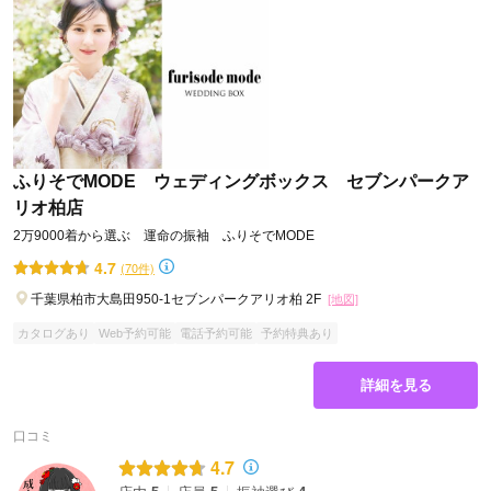
ふりそでMODE ウェディングボックス セブンパークア
リオ柏店
2万9000着から選ぶ 運命の振袖 ふりそでMODE
4.7
(70件)
千葉県柏市大島田950-1セブンパークアリオ柏 2F
[地図]
カタログあり
Web予約可能
電話予約可能
予約特典あり
詳細を見る
口コミ
4.7