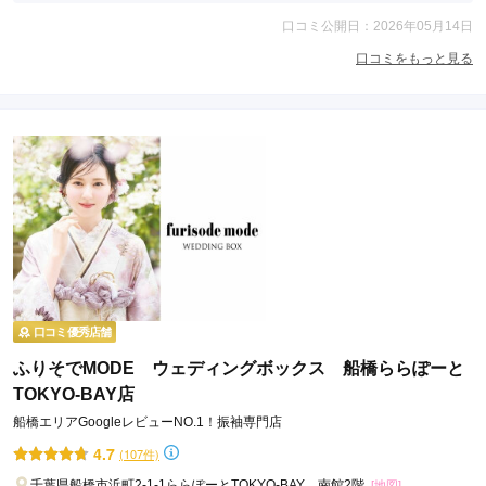
口コミ公開日：2026年05月14日
口コミをもっと見る
口コミ優秀店舗
ふりそでMODE ウェディングボックス 船橋ららぽーと
TOKYO-BAY店
船橋エリアGoogleレビューNO.1！振袖専門店
4.7
(107件)
千葉県船橋市浜町2-1-1ららぽーとTOKYO-BAY 南館2階
[地図]