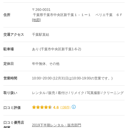
〒260-0031
住所
 千葉県千葉市中央区新千葉１－１ー１　 ペリエ千葉　６Ｆ 
[地図]
交通アクセス
千葉駅直結
駐車場
あり (千葉市中央区新千葉1-6-2)
定休日
年中無休、その他
営業時間
10:00~20:00 (12月31日は10:00-19:00の営業です。)
取り扱い
レンタル / 販売 / 着付け / リメイク / 写真撮影 / クリーニング
4.6
(136件)
口コミ評価
口コミ優秀店
2019下半期レンタル・販売部門
舗賞