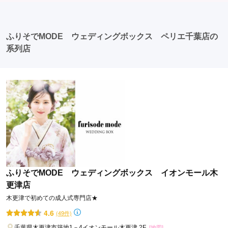
おり、伝統的な日本の美しさを表現することができま
却しに行く場合が多いです。 同窓会: 成人式当日に同窓
す。
会が行われる場合が多いです。 二次会: 同窓会後、友人
たちとの二次会や三次会を楽しむ人もいます。
ふりそでMODE ウェディングボックス ペリエ千葉店の
系列店
ふりそでMODE ウェディングボックス イオンモール木
更津店
木更津で初めての成人式専門店★
4.6
(49件)
千葉県木更津市築地1－4イオンモール木更津 2F
[地図]