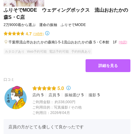
ふりそでMODE ウェディングボックス 流山おおたかの
森S・C店
2万9000着から選ぶ 運命の振袖 ふりそでMODE
4.7
(145件)
千葉県流山市おおたかの森南1-5-1流山おおたかの森 S・C本館 1F
[地図]
カタログあり
Web予約可能
電話予約可能
予約特典あり
詳細を見る
口コミ
5.0
店内
5
店員
5
振袖選び
5
撮影
5
ご利用金額：
約338,000円
ご利用目的：
写真撮影 /
その他
ご利用日：2026年04月
店員の方がとても優しくて良かったです