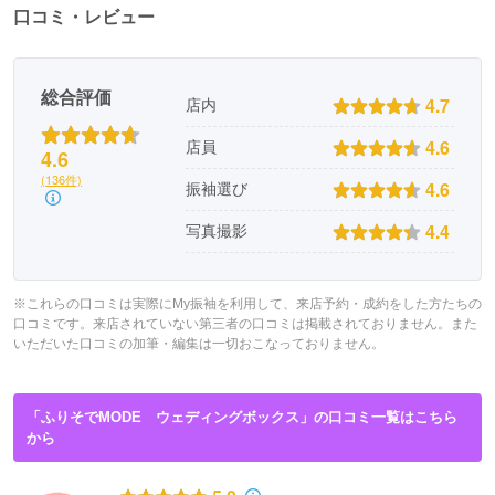
口コミ・レビュー
総合評価
4.7
店内
4.6
店員
4.6
(136件)
4.6
振袖選び
4.4
写真撮影
※これらの口コミは実際にMy振袖を利用して、来店予約・成約をした方たちの
口コミです。来店されていない第三者の口コミは掲載されておりません。また
いただいた口コミの加筆・編集は一切おこなっておりません。
「ふりそでMODE ウェディングボックス」の口コミ一覧はこちら
から