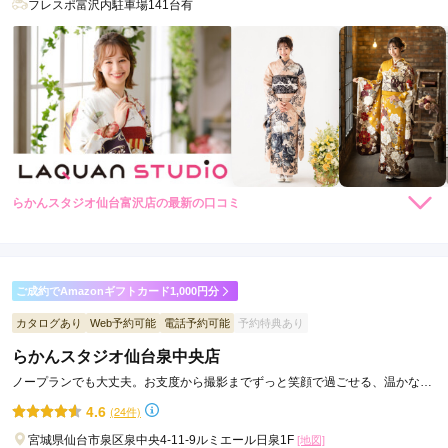
フレスポ富沢内駐車場141台有
らかんスタジオ仙台富沢店の最新の口コミ
5.0
店内
5
店員
5
振袖選び
5
撮影
5
ご利用金額：
--
ご利用目的：
写真撮影 /
成人式
ご成約でAmazonギフトカード1,000円分
ご利用日：2025年08月
カタログあり
Web予約可能
電話予約可能
予約特典あり
らかんスタジオ仙台泉中央店
スタッフの対応も良く、とても満足した撮影でした。また機会
があれば利用させて頂きます。
ノープランでも大丈夫。お支度から撮影までずっと笑顔で過ごせる、温かな至
れり尽くせりスタジオ。
4.6
(24件)
口コミ公開日：2025年09月08日
宮城県仙台市泉区泉中央4-11-9ルミエール日泉1F
[地図]
らかんスタジオ仙台富沢店の口コミ・評判をもっと見る