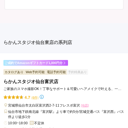
が、午前午後で二部制の地域もあるため、自分の市町村
はい、成人式以外でも振袖を着る機会はあります。例え
を確認しましょう。 写真撮影: 成人式の後、家族や友人
ば、家族や友人の結婚式、卒業式、初詣などがありま
との記念撮影を行うことが多いです。 帰宅: 帰宅後、振
す。 成人式以外での振袖の着用は、華やかな場に適して
袖から着替えます。振袖は当日返却せず、後日お店に返
おり、伝統的な日本の美しさを表現することができま
却しに行く場合が多いです。 同窓会: 成人式当日に同窓
す。
会が行われる場合が多いです。 二次会: 同窓会後、友人
たちとの二次会や三次会を楽しむ人もいます。
らかんスタジオ仙台東店の系列店
ご成約でAmazonギフトカード1,000円分
カタログあり
Web予約可能
電話予約可能
予約特典あり
らかんスタジオ仙台富沢店
ご家族のスマホ撮影OK！丁寧なサポート＆可愛いヘアメイクで叶える、一生
に一度の素敵な前撮り✨
4.7
(6件)
宮城県仙台市太白区富沢西2-7-11フレスポ富沢
[地図]
仙台市地下鉄南北線『富沢駅』より車で約5分/宮城交通バス『富沢西』バス
停より徒歩1分
10:00~18:00
不定休