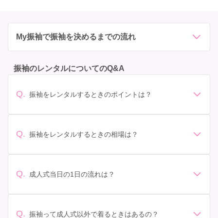
My振袖で振袖を決めるまでの流れ
振袖のレンタルについてのQ&A
Q.
振袖をレンタルするときのポイントは？
デザイン: 好きな色や柄など自分の好みで選ぶ場合や、成
人式の会場の雰囲気に合わせてデザインを選ぶ場合など
があります。 サイズ選び: 自分の体型に合ったサイズを
Q.
振袖をレンタルするときの相場は？
選ぶことが大切です。事前に試着をし、必要であればサ
振袖のレンタル相場は店舗や地域、デザインによって異
イズ調整をお願いすることもあります。 価格: 予算に合
なりますが、一般的には10万円から30万円程度が相場と
わせてプランを選ぶことができます。また、プランやレ
されています。 高級なものやブランド物になると、それ
ンタル料金に含まれるもの（小物や帯、草履など）を確
Q.
成人式当日の1日の流れは？
以上の価格になることもあります。具体的な価格はMy振
認しましょう。 期間: レンタル期間や返却のルールをし
準備: 着付け、ヘアメイクの予約はほとんどの場合が先着
袖でプランをご確認いただくか、店舗に問い合わせてみ
っかり確認しておく必要があります。 お店選び: 評判や
順の場合で、早朝からスタートする場合も多いです。 成
てください。
口コミを事前にチェックして、信頼できるお店を選びま
人式: 一般的に午前中に成人式が行わる場合が多いです
Q.
しょう。
振袖って成人式以外で着るときはあるの？