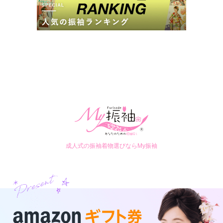
成人式の振袖着物選びならMy振袖