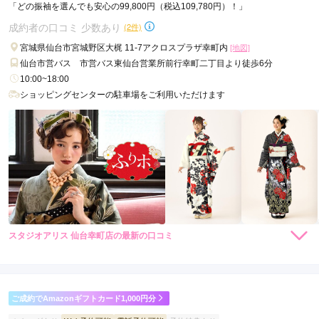
「どの振袖を選んでも安心の99,800円（税込109,780円）！」
成約者の口コミ 少数あり
(2件)
宮城県仙台市宮城野区大梶 11-7アクロスプラザ幸町内
[地図]
仙台市営バス 市営バス東仙台営業所前行幸町二丁目より徒歩6分
10:00~18:00
ショッピングセンターの駐車場をご利用いただけます
スタジオアリス 仙台幸町店の最新の口コミ
3.0
店内
3
店員
3
振袖選び
3
ご利用金額：
約100,000円
ご利用目的：
レンタル /
成人式
ご成約でAmazonギフトカード1,000円分
ご利用日：2022年02月