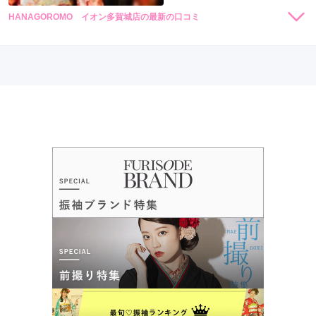
HANAGOROMO イオン多賀城店の最新の口コミ
4.7
店内
5
店員
5
振袖選び
4
ご利用金額：
--
ご利用目的：
購入 /
成人式
ご利用日：2019年08月
振袖専用の方が自分たちだけだったので、店長さんなど複数つ
いてもらい、着たい着物を全部試して満足です。
口コミ公開日：2019年08月31日
HANAGOROMO イオン多賀城店の口コミ・評判をもっと見る