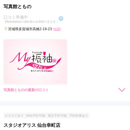
ので、席を自ら移動しました。

写真館ともの
ゆっくりしたスペースがあると良いと思いました。

撮影では写真撮りと動画がOKなのですぐ確認出来るので良か
口コミ準備中
ったです。
(My振袖経由の成約者のみ投稿できます)
宮城県多賀城市高橋2-19-23
[地図]
口コミ公開日：2026年04月01日
らかんスタジオ仙台泉中央店の口コミ・評判をもっと見る
写真館とものの最新の口コミ
現在表示可能な口コミはございません。
カタログあり
Web予約可能
電話予約可能
予約特典あり
スタジオアリス 仙台幸町店