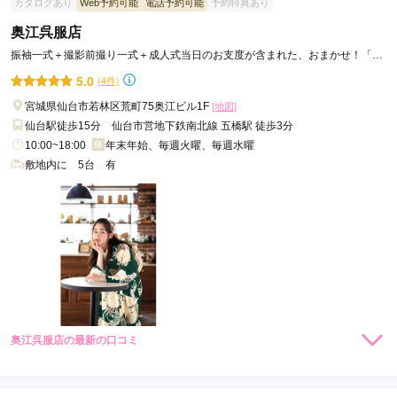
カタログあり
Web予約可能
電話予約可能
予約特典あり
奥江呉服店
入口すぐの受付で契約しましたが、衣装がすぐあって撮影も丸
見えでした。少し抵抗がありますね。
振袖一式＋撮影前撮り一式＋成人式当日のお支度が含まれた、おまかせ！「安
心手間なしフルパック」！
5.0
(4件)
口コミ公開日：2022年03月16日
宮城県仙台市若林区荒町75奥江ビル1F
[地図]
スタジオアリス 仙台幸町店の口コミ・評判をもっと見る
仙台駅徒歩15分 仙台市営地下鉄南北線 五橋駅 徒歩3分
10:00~18:00
年末年始、毎週火曜、毎週水曜
敷地内に 5台 有
奥江呉服店の最新の口コミ
5.0
店内
5
店員
5