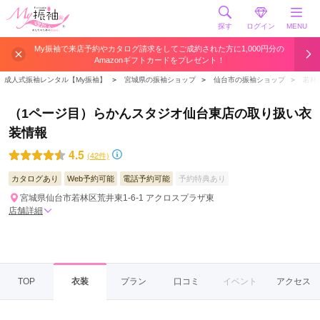
探す
ログイン
MENU
My振袖で来店予約やカタログ請求をしてご成約された方に1,000円分の
Amazonギフトカードをプレゼント！
成人式振袖レンタル【My振袖】
＞
宮城県の振袖ショップ
＞
仙台市の振袖ショップ
＞
若林
（1ページ目）らかんスタジオ仙台東店の取り扱い衣
装情報
4.5
(42件)
カタログあり
Web予約可能
電話予約可能
予約特典あり
宮城県仙台市若林区荒井東1-6-1 アクロスプラザ東
店舗詳細
TOP
衣装
プラン
口コミ
イベント
アクセス