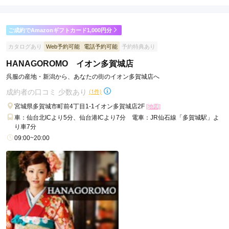
459,030
426,030
購
円~
購
円~
入
入
店内
5
店員
5
(税込)
(税込)
ご利用金額：
約130,000円
ご利用目的：
レンタル /
成人式
ご成約でAmazonギフトカード1,000円分
ご利用日：2026年04月
カタログあり
Web予約可能
電話予約可能
予約特典あり
HANAGOROMO イオン多賀城店
いろいろアドバイスもいただいて、とても楽しく選べました。
呉服の産地・新潟から、あなたの街のイオン多賀城店へ
口コミ公開日：2026年04月21日
成約者の口コミ 少数あり
(1件)
きものやまと エスパル仙台店の口コミ・評判をもっと見る
宮城県多賀城市町前4丁目1-1イオン多賀城店2F
[地図]
車：仙台北ICより5分、仙台港ICより7分 電車：JR仙石線「多賀城駅」よ
り車7分
09:00~20:00