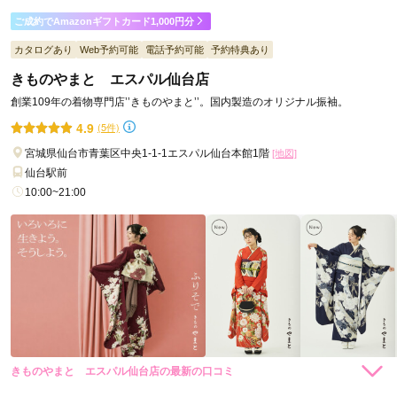
ご利用金額：
--
ご利用目的：
レンタル /
成人式
ご成約でAmazonギフトカード1,000円分
ご利用日：2025年05月
カタログあり
Web予約可能
電話予約可能
予約特典あり
きものやまと エスパル仙台店
皆さんが笑顔で対応してくださり、説明が分かりやすくて良か
ったです。
創業109年の着物専門店’’きものやまと’’。国内製造のオリジナル振袖。
4.9
(5件)
口コミ公開日：2025年06月08日
宮城県仙台市青葉区中央1-1-1エスパル仙台本館1階
[地図]
奥江呉服店の口コミ・評判をもっと見る
仙台駅前
10:00~21:00
きものやまと エスパル仙台店の最新の口コミ
264,000
231,000
レン
円~
レン
円~
タル
タル
5.0
(税込)
(税込)