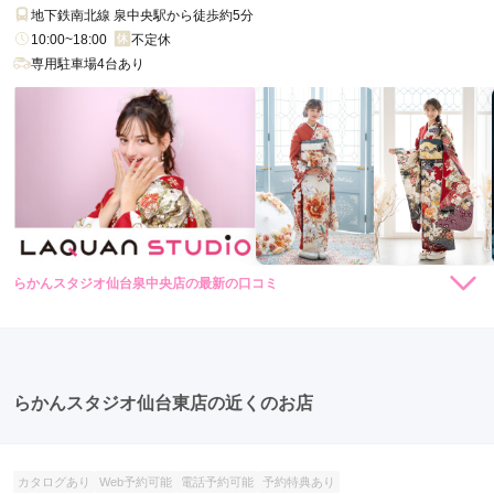
地下鉄南北線 泉中央駅から徒歩約5分
10:00~18:00
不定休
専用駐車場4台あり
らかんスタジオ仙台泉中央店の最新の口コミ
3.8
店内
3
店員
4
振袖選び
4
撮影
4
ご利用金額：
--
ご利用目的：
写真撮影 /
成人式
ご利用日：2026年03月
らかんスタジオ仙台東店の近くのお店
娘の成人式後撮りで利用しましたが、この日は卒業式があった
ようで、レンタル返却のお客様が何人が来て確認作業していた
カタログあり
Web予約可能
電話予約可能
予約特典あり