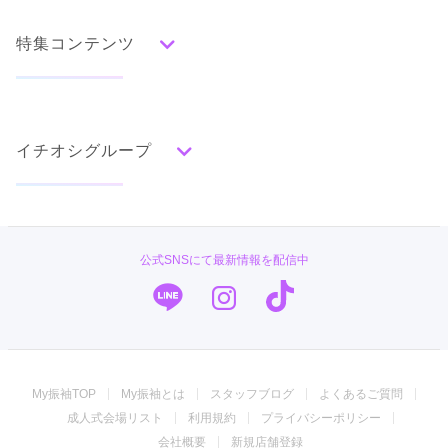
人気の振袖から探す
みんなの振袖ランキングトップ
特集コンテンツ
口コミから探す
色別ランキング
イベント・フェアから探す
口コミ一覧
赤
成人式の前撮り・後撮り特集
朱
ベージュ
ピンク
オレンジ
黄
緑
水色
青
紺
紫
茶
ゴールド
シルバー
イチオシグループ
ママ振特集
グレー
黒
白
その他
個性的振袖コーディネート特集
#振袖gram
タイプ別ランキング
成人式レポート
古典
エレガント
キュート
クール
グラマラス
TAKAZEN
振袖ブランド特集
公式SNSにて最新情報を配信中
レトロ
PLUM
口コミ優秀店舗
キモノハーツ／kimono hearts
振袖タイプ診断
柄別ランキング
振袖専門店 オンディーヌ
無地
花
桜
梅
菊
松
竹
牡丹
バラ
椿
My振袖TOP
My振袖とは
スタッフブログ
よくあるご質問
百合
橘
蝶
鶴
松竹梅
扇面
車
華籠
振袖館COCOL
成人式会場リスト
利用規約
プライバシーポリシー
熨斗
宝尽
波
雪輪
雲取り
道長取り
矢絣
ジョイフル恵利
会社概要
新規店舗登録
幾何学
市松
縞
その他