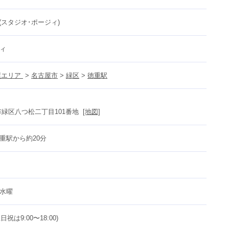
Y(スタジオ･ポージィ)
ィ　
エリア 
 > 
名古屋市
 > 
緑区
 > 
徳重駅
緑区八つ松二丁目101番地  
[地図]
重駅から約20分
水曜
(土日祝は9:00〜18:00)