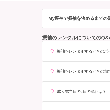
My振袖で振袖を決めるまでの
振袖のレンタルについてのQ&
Q.
振袖をレンタルするときのポ
デザイン: 好きな色や柄など自分の好
型に合ったサイズを選ぶことが大切で
選ぶことができます。また、プランや
Q.
振袖をレンタルするときの相
をしっかり確認しておく必要があります
振袖のレンタル相場は店舗や地域、デ
ド物になると、それ以上の価格になる
Q.
成人式当日の1日の流れは？
準備: 着付け、ヘアメイクの予約はほ
わる場合が多いですが、午前午後で二