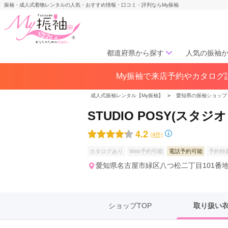
振袖・成人式着物レンタルの人気・おすすめ情報・口コミ・評判ならMy振袖
都道府県から探す
人気の振袖
My振袖で来店予約やカタログ請
北海道／東北
北海道(141)
青森県(41)
岩手
成人式振袖レンタル【My振袖】
＞
愛知県の振袖ショップ
宮城県(72)
秋田県(29)
山形県
STUDIO POSY(スタ
福島県(60)
4.2
(4件)
中部
カタログあり
Web予約可能
電話予約可能
予約特
愛知県(285)
静岡県(148)
愛知県名古屋市緑区八つ松二丁目101番
岐阜県(85)
三重県(76)
長野県
山梨県(37)
新潟県(65)
ショップTOP
取り扱い
関西
大阪府(307)
兵庫県(195)