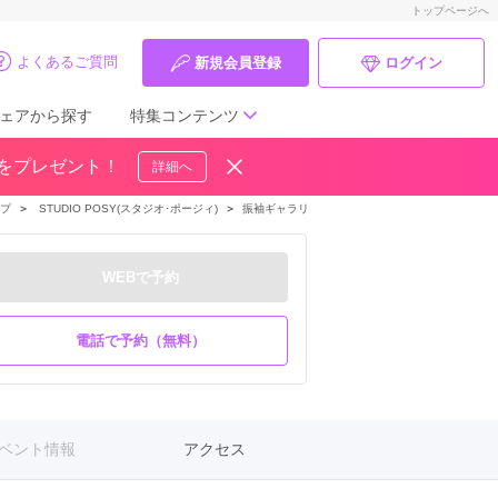
トップページへ
よくあるご質問
新規会員登録
ログイン
ェアから探す
特集コンテンツ
ドをプレゼント！
詳細へ
成人式の前撮り・後撮り特集
プ
＞
STUDIO POSY(スタジオ･ポージィ)
＞
振袖ギャラリー
＞
A-12
ママ振特集
WEBで予約
個性的振袖コーディネート特集
成人式レポート
電話で予約（無料）
振袖ブランド特集
口コミ優秀店舗
ベント情報
アクセス
振袖タイプ診断