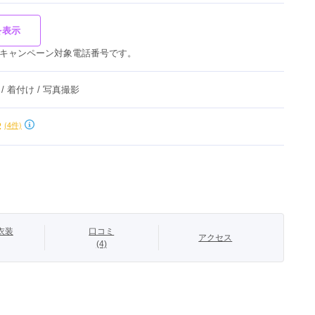
を表示
キャンペーン対象電話番号です。
 / 着付け / 写真撮影
2
(4件)
衣装
口コミ
アクセス
(4)