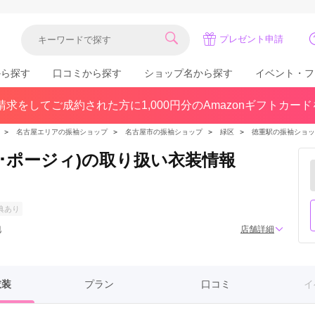
プレゼント申請
から探す
口コミから探す
ショップ名から探す
イベント・フ
求をしてご成約された方に1,000円分のAmazonギフトカー
関東
県(30)
東京都(383)
千葉県(183)
＞
名古屋エリアの振袖ショップ
＞
名古屋市の振袖ショップ
＞
緑区
＞
徳重駅の振袖ショッ
(36)
埼玉県(246)
神奈川県(228)
ジオ･ポージィ)の取り扱い衣装情報
茨城県(93)
群馬県(57)
栃木県(54)
北陸
典あり
石川県(57)
福井県(38)
富山県(37)
地
店舗詳細
(80)
衣装
プラン
口コミ
イ
中国
広島県(87)
岡山県(69)
鳥取県(29)