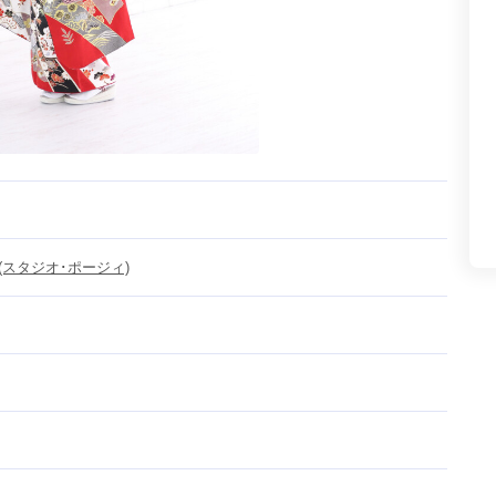
Y(スタジオ･ポージィ)