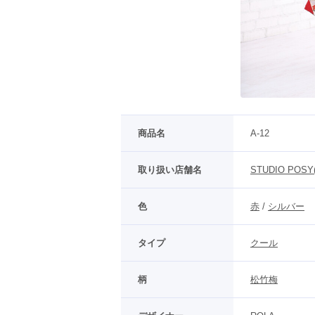
商品名
A-12
取り扱い店舗名
STUDIO POS
色
赤
 / 
シルバー
タイプ
クール
柄
松竹梅