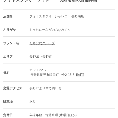
店舗名
フォトスタジオ　シャレニー 長野南店
ふりがな
しゃれにーながのみなみてん
ブランド名
たちばなグループ
エリア
長野県
 > 
長野市
〒381-2217
住所
 長野県長野市稲里町中央2-15-5  
[地図]
交通アクセス
長野ICより車で約10分
駐車場
あり
定休日
年末年始、毎週水曜 (水曜日ほか)