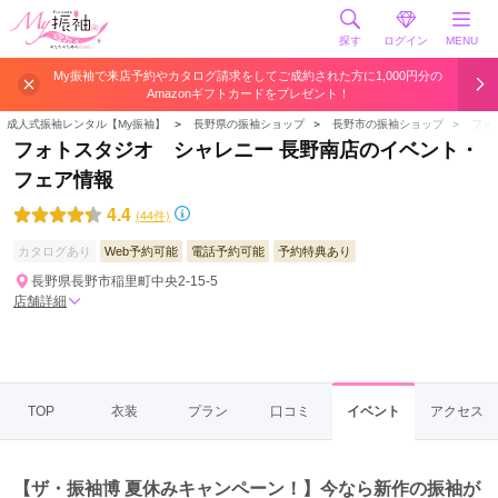
探す
ログイン
MENU
My振袖で来店予約やカタログ請求をしてご成約された方に1,000円分の
Amazonギフトカードをプレゼント！
成人式振袖レンタル【My振袖】
＞
長野県の振袖ショップ
＞
長野市の振袖ショップ
＞
フォ
フォトスタジオ シャレニー 長野南店のイベント・
フェア情報
4.4
(44件)
カタログあり
Web予約可能
電話予約可能
予約特典あり
長野県長野市稲里町中央2-15-5
店舗詳細
TOP
衣装
プラン
口コミ
イベント
アクセス
【ザ・振袖博 夏休みキャンペーン！】今なら新作の振袖が