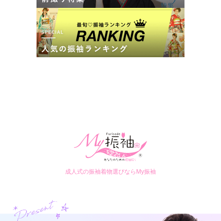
成人式の振袖着物選びならMy振袖