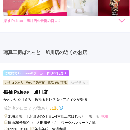
振袖 Palette 旭川店の最新の口コミ
35,200
35,200
レンタ
円~
レンタ
円~
ル
ル
4.0
(税込)
(税込)
店内
4
店員
5
振袖選び
3
ご利用金額：
約236,000円
ご利用目的：
レンタル /
成人式
ご利用日：2025年03月
写真工房ぱれっと 旭川店の近くのお店
スタッフの方がフレンドリーで話しやすく、楽しく衣装選びで
きました
ご成約でAmazonギフトカード1,000円分
カタログあり
Web予約可能
電話予約可能
予約特典あり
口コミ公開日：2025年06月16日
振袖 Palette 旭川店の口コミ・評判をもっと見る
振袖 Palette 旭川店
かわいいを叶える、振袖＆ドレス＆ヘアメイクが登場！
成約者の口コミ 少数あり
(1件)
北海道旭川市永山３条5丁目1-4写真工房ぱれっと 旭川店
[地図]
国道39号線沿い 太田硝子さん、ワークハンターさん隣
09:30~18:00
年末年始、毎週木曜