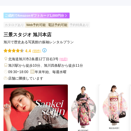
ご成約でAmazonギフトカード1,000円分
カタログあり
Web予約可能
電話予約可能
予約特典あり
三景スタジオ 旭川本店
旭川で歴史ある写真館の振袖レンタルプラン
4.4
(55件)
北海道旭川市2条通12丁目右3号
[地図]
旭川駅から徒歩10分、旭川四条駅から徒歩11分
09:30~18:00
年末年始、毎週水曜
店舗に隣接しています