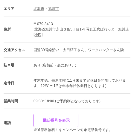
エリア
北海道
 > 
旭川市
〒079-8413
住所
 北海道旭川市永山３条5丁目1-4 写真工房ぱれっと　旭川店 
[地図]
交通アクセス
国道39号線沿い　太田硝子さん、ワークハンターさん隣
駐車場
あり (店舗前・裏にあり。)
年末年始、毎週木曜 (11月末まで定休日を開放しておりま
定休日
す。12/31〜1/3は年末年始休業日となります)
営業時間
09:30~18:00 (ご予約制となっております)
電話番号を表示
電話
※通話料無料！キャンペーン対象電話番号です。