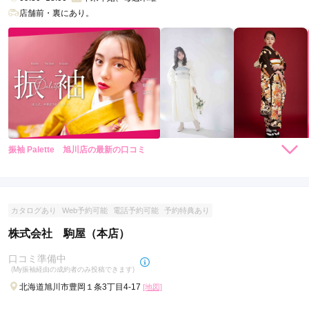
店舗前・裏にあり。
振袖 Palette 旭川店の最新の口コミ
35,200
35,200
レンタ
円~
レンタ
円~
ル
ル
4.0
(税込)
(税込)
店内
4
店員
5
振袖選び
3
ご利用金額：
約236,000円
ご利用目的：
レンタル /
成人式
カタログあり
Web予約可能
電話予約可能
予約特典あり
ご利用日：2025年03月
株式会社 駒屋（本店）
スタッフの方がフレンドリーで話しやすく、楽しく衣装選びで
口コミ準備中
(My振袖経由の成約者のみ投稿できます)
きました
北海道旭川市豊岡１条3丁目4-17
[地図]
口コミ公開日：2025年06月16日