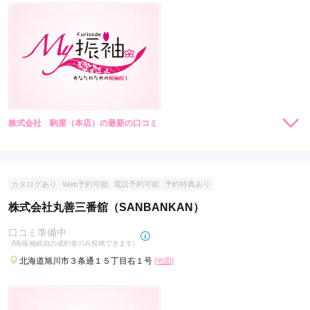
振袖 Palette 旭川店の口コミ・評判をもっと見る
株式会社 駒屋（本店）の最新の口コミ
現在表示可能な口コミはございません。
カタログあり
Web予約可能
電話予約可能
予約特典あり
株式会社丸善三番舘（SANBANKAN）
口コミ準備中
(My振袖経由の成約者のみ投稿できます)
北海道旭川市３条通１５丁目右１号
[地図]