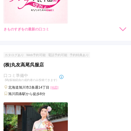
きものすぎをの最新の口コミ
現在表示可能な口コミはございません。
カタログあり
Web予約可能
電話予約可能
予約特典あり
(株)丸友高尾呉服店
口コミ準備中
(My振袖経由の成約者のみ投稿できます)
北海道旭川市2条通14丁目
[地図]
旭川四条駅から徒歩8分