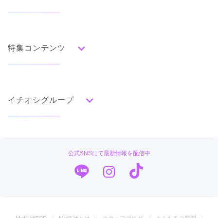
人気の振袖から探す
みんなの振袖ランキングトップ
特集コンテンツ
口コミから探す
色別ランキング
イベント・フェアから探す
口コミ一覧
赤
成人式の前撮り・後撮り特集
朱
ベージュ
ピンク
オレンジ
黄
緑
水色
青
紺
紫
茶
ゴールド
シルバー
イチオシグループ
ママ振特集
グレー
黒
白
その他
個性的振袖コーディネート特集
#振袖gram
タイプ別ランキング
成人式レポート
古典
エレガント
キュート
クール
グラマラス
PLUM
振袖ブランド特集
公式SNSにて最新情報を配信中
レトロ
TAKAZEN
口コミ優秀店舗
キモノハーツ／kimono hearts
振袖タイプ診断
柄別ランキング
振袖専門店 オンディーヌ
無地
花
桜
梅
菊
松
竹
牡丹
バラ
椿