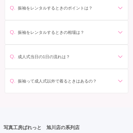
Q.
振袖をレンタルするときのポイントは？
デザイン: 好きな色や柄など自分の好みで選ぶ場合や、成
人式の会場の雰囲気に合わせてデザインを選ぶ場合など
があります。 サイズ選び: 自分の体型に合ったサイズを
Q.
振袖をレンタルするときの相場は？
選ぶことが大切です。事前に試着をし、必要であればサ
振袖のレンタル相場は店舗や地域、デザインによって異
イズ調整をお願いすることもあります。 価格: 予算に合
なりますが、一般的には10万円から30万円程度が相場と
わせてプランを選ぶことができます。また、プランやレ
されています。 高級なものやブランド物になると、それ
ンタル料金に含まれるもの（小物や帯、草履など）を確
Q.
成人式当日の1日の流れは？
以上の価格になることもあります。具体的な価格はMy振
認しましょう。 期間: レンタル期間や返却のルールをし
準備: 着付け、ヘアメイクの予約はほとんどの場合が先着
袖でプランをご確認いただくか、店舗に問い合わせてみ
っかり確認しておく必要があります。 お店選び: 評判や
順の場合で、早朝からスタートする場合も多いです。 成
てください。
口コミを事前にチェックして、信頼できるお店を選びま
人式: 一般的に午前中に成人式が行わる場合が多いです
Q.
しょう。
振袖って成人式以外で着るときはあるの？
が、午前午後で二部制の地域もあるため、自分の市町村
はい、成人式以外でも振袖を着る機会はあります。例え
を確認しましょう。 写真撮影: 成人式の後、家族や友人
ば、家族や友人の結婚式、卒業式、初詣などがありま
との記念撮影を行うことが多いです。 帰宅: 帰宅後、振
す。 成人式以外での振袖の着用は、華やかな場に適して
袖から着替えます。振袖は当日返却せず、後日お店に返
おり、伝統的な日本の美しさを表現することができま
却しに行く場合が多いです。 同窓会: 成人式当日に同窓
す。
会が行われる場合が多いです。 二次会: 同窓会後、友人
たちとの二次会や三次会を楽しむ人もいます。
写真工房ぱれっと 旭川店の系列店