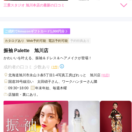
三景スタジオ 旭川本店の最新の口コミ
35,200
35,200
レンタ
円~
レンタ
円~
ル
ル
4.8
(税込)
(税込)
店内
5
店員
4
振袖選び
5
撮影
5
ご利用金額：
約100,000円
ご利用目的：
写真撮影 /
成人式
ご成約でAmazonギフトカード1,000円分
ご利用日：2026年03月
カタログあり
Web予約可能
電話予約可能
予約特典あり
振袖 Palette 旭川店
気持ちよく撮影できたので良かったです。
かわいいを叶える、振袖＆ドレス＆ヘアメイクが登場！
口コミ公開日：2026年06月04日
成約者の口コミ 少数あり
(1件)
三景スタジオ 旭川本店の口コミ・評判をもっと見る
北海道旭川市永山３条5丁目1-4写真工房ぱれっと 旭川店
[地図]
国道39号線沿い 太田硝子さん、ワークハンターさん隣
09:30~18:00
年末年始、毎週木曜
店舗前・裏にあり。