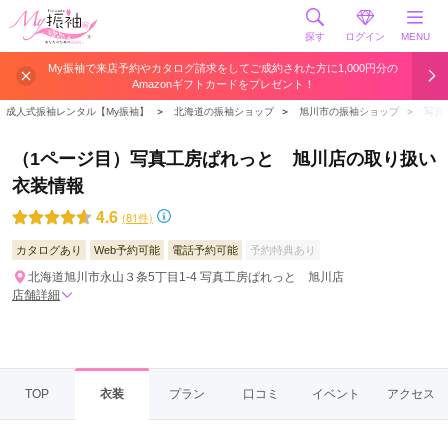
探す
ログイン
MENU
My振袖で来店予約やカタログ請求をしてご成約された方に1,000円分の
Amazonギフトカードをプレゼント！
成人式振袖レンタル【My振袖】
＞
北海道の振袖ショップ
＞
旭川市の振袖ショップ
＞
写真
（1ページ目）写真工房ぱれっと 旭川店の取り扱い
衣装情報
4.6
(81件)
カタログあり
Web予約可能
電話予約可能
予約特典あり
北海道旭川市永山３条5丁目1-4 写真工房ぱれっと 旭川店
店舗詳細
TOP
衣装
プラン
口コミ
イベント
アクセス