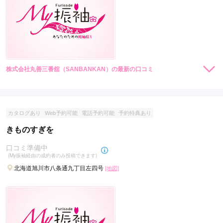
株式会社丸善三番舘（SANBANKAN）の最新の口コミ
現在表示可能な口コミはございません。
カタログあり
Web予約可能
電話予約可能
予約特典あり
きものすぎを
口コミ準備中
(My振袖経由の成約者のみ投稿できます)
北海道旭川市八条通九丁目左四号
[地図]