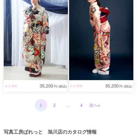
35,200
35,200
レンタル
レンタル
円~(税込)
円~(税込)
1
2
...
4
次へ»
写真工房ぱれっと 旭川店のカタログ情報