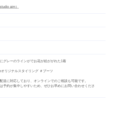
udio aim）
グレーのラインがでお花が絵ががれた1着

immeオリジナルスタイリング ＃ブーツ

全国配送に対応しており、オンラインでのご相談も可能です。

は予約が集中しやすいため、ぜひお早めにお問い合わせくださ