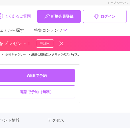
トップページへ
よくあるご質問
新規会員登録
ログイン
ェアから探す
特集コンテンツ
ドをプレゼント！
詳細へ
成人式の前撮り・後撮り特集
＞
振袖ギャラリー
＞
繊細な総柄にメタリックのスパイス。近未来的なエッセンスで魅せる、次世
ママ振特集
個性的振袖コーディネート特集
WEBで予約
成人式レポート
電話で予約（無料）
振袖ブランド特集
口コミ優秀店舗
ベント情報
アクセス
振袖タイプ診断