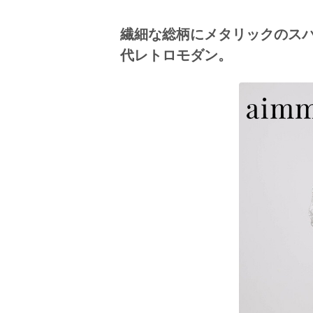
京都府(134)
滋賀県(55)
奈良
繊細な総柄にメタリックのス
和歌山県(36)
代レトロモダン。
四国
香川県(44)
徳島県(23)
愛媛県
高知県(30)