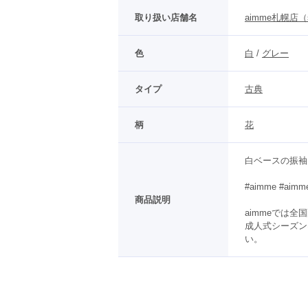
取り扱い店舗名
aimme札幌店（st
色
白
 / 
グレー
タイプ
古典
柄
花
白ベースの振袖に
#aimme #a
商品説明
aimmeでは
成人式シーズン
い。