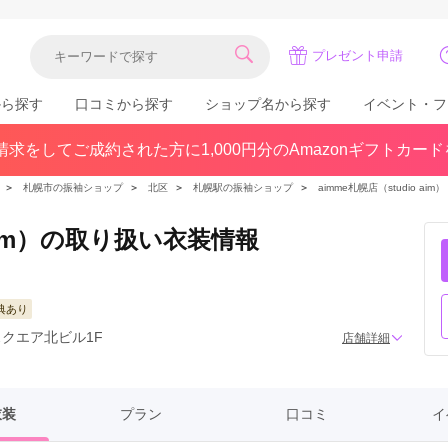
プレゼント申請
から探す
口コミから探す
ショップ名から探す
イベント・フ
求をしてご成約された方に1,000円分のAmazonギフトカー
関東
県(30)
東京都(383)
千葉県(183)
＞
札幌市の振袖ショップ
＞
北区
＞
札幌駅の振袖ショップ
＞
aimme札幌店（studio aim）
(36)
埼玉県(246)
神奈川県(228)
茨城県(93)
群馬県(57)
栃木県(54)
o aim）の取り扱い衣装情報
北陸
典あり
石川県(57)
福井県(38)
富山県(37)
スクエア北ビル1F
(80)
店舗詳細
衣装
プラン
口コミ
イ
中国
広島県(87)
岡山県(69)
鳥取県(29)