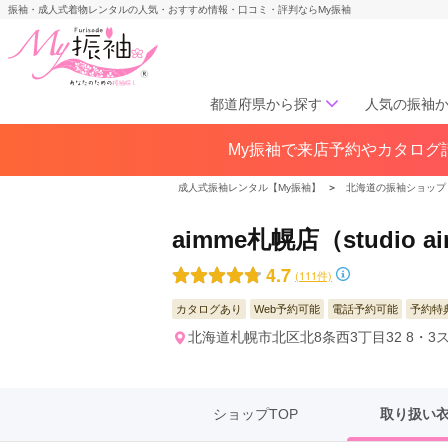
振袖・成人式着物レンタルの人気・おすすめ情報・口コミ・評判ならMy振袖
都道府県から探す
人気の振袖
My振袖で来店予約やカタログ請
北海道／東北
北海道(141)
青森県(41)
岩手
成人式振袖レンタル【My振袖】
＞
北海道の振袖ショップ
宮城県(72)
秋田県(29)
山形県
福島県(60)
aimme札幌店（studi
4.7
(111件)
中部
カタログあり
Web予約可能
電話予約可能
予約特
愛知県(285)
静岡県(148)
北海道札幌市北区北8条西3丁目32 8・3
岐阜県(85)
三重県(76)
長野県
山梨県(37)
新潟県(65)
ショップTOP
取り扱い
関西
大阪府(307)
兵庫県(195)