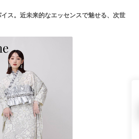
県(52)
島根県(26)
山口県(60)
パイス。近未来的なエッセンスで魅せる、次世
九州／沖縄
(51)
福岡県(160)
熊本県(67)
長崎県(44)
佐賀県(25)
大分県(36)
宮崎県(41)
鹿児島県(31)
沖縄県(40)