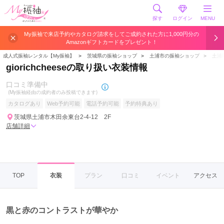
探す
ログイン
MENU
My振袖で来店予約やカタログ請求をしてご成約された方に1,000円分の
Amazonギフトカードをプレゼント！
成人式振袖レンタル【My振袖】
＞
茨城県の振袖ショップ
＞
土浦市の振袖ショップ
＞
土浦
giorichcheeseの取り扱い衣装情報
口コミ準備中
(My振袖経由の成約者のみ投稿できます)
カタログあり
Web予約可能
電話予約可能
予約特典あり
茨城県土浦市木田余東台2-4-12 2F
店舗詳細
TOP
衣装
プラン
口コミ
イベント
アクセス
黒と赤のコントラストが華やか