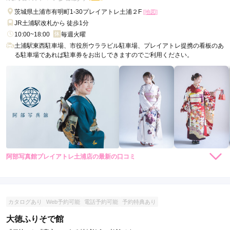
茨城県土浦市有明町1-30プレイアトレ土浦２F
[地図]
JR土浦駅改札から 徒歩1分
10:00~18:00
毎週火曜
土浦駅東西駐車場、市役所ウララビル駐車場、プレイアトレ提携の看板のあ
る駐車場であれば駐車券をお出しできますのでご利用ください。
阿部写真館プレイアトレ土浦店の最新の口コミ
5.0
店内
5
店員
5
振袖選び
5
撮影
5
ご利用金額：
約50,000円
ご利用目的：
写真撮影 /
成人式
カタログあり
Web予約可能
電話予約可能
予約特典あり
ご利用日：2026年02月
大徳ふりそで館