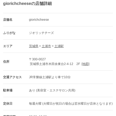
giorichcheeseの店舗詳細
店舗名
giorichcheese
ふりがな
ジオリッチチーズ
エリア
茨城県
 > 
土浦市
 > 
土浦駅
〒300-0027
住所
 茨城県土浦市木田余東台2-4-12　2F  
[地図]
交通アクセス
JR常磐線土浦駅より車で10分
駐車場
あり (美容室・エステサロン共用)
定休日
毎週火曜 (火曜日が祝日の場合は翌水曜日が店休となります)