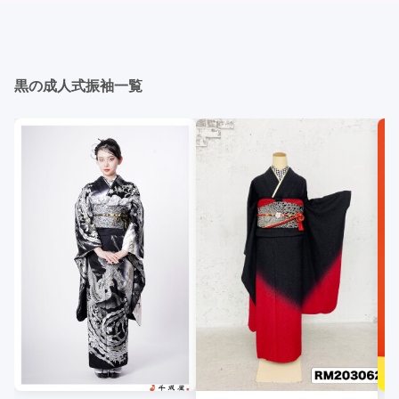
おり、伝統的な日本の美しさを表現することができま
却しに行く場合が多いです。 同窓会: 成人式当日に同窓
す。
会が行われる場合が多いです。 二次会: 同窓会後、友人
たちとの二次会や三次会を楽しむ人もいます。
黒の成人式振袖一覧