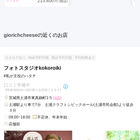
213,400
レンタル
レン
円~(税込)
giorichcheeseの近くのお店
カタログあり
Web予約可能
電話予約可能
予約特典あり
フォトスタジオkokoroiki
#私が主役のハタチ
口コミ準備中
(My振袖経由の成約者のみ投稿できます)
茨城県土浦市東真鍋町1-5
[地図]
土浦駅より車で7分 土浦クラフトシビックホール(土浦市民会館)より徒歩
３分
09:00~18:00
不定休、年末年始
店舗前