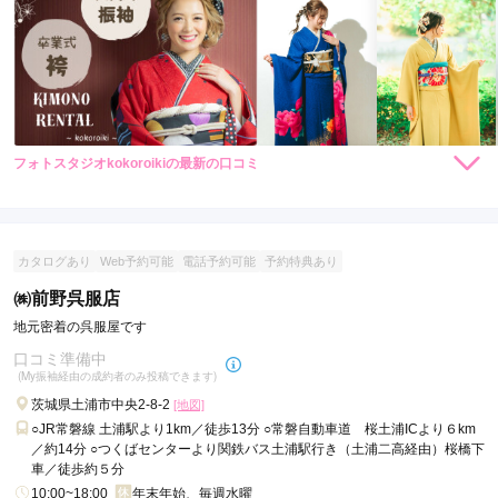
フォトスタジオkokoroikiの最新の口コミ
165,000
165,000
レン
円~
レン
円~
タル
タル
(税込)
(税込)
現在表示可能な口コミはございません。
カタログあり
Web予約可能
電話予約可能
予約特典あり
㈱前野呉服店
地元密着の呉服屋です
口コミ準備中
(My振袖経由の成約者のみ投稿できます)
茨城県土浦市中央2-8-2
[地図]
○JR常磐線 土浦駅より1km／徒歩13分 ○常磐自動車道 桜土浦ICより６km
／約14分 ○つくばセンターより関鉄バス土浦駅行き（土浦二高経由）桜橋下
車／徒歩約５分
10:00~18:00
年末年始、毎週水曜