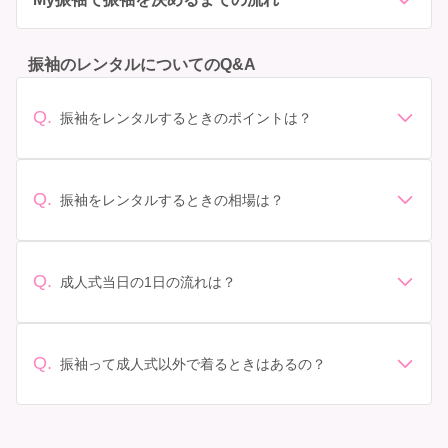
振袖のレンタルについてのQ&A
Q.
振袖をレンタルするときのポイントは？
デザイン: 好きな色や柄など自分の好みで選ぶ場合や、成
人式の会場の雰囲気に合わせてデザインを選ぶ場合など
があります。 サイズ選び: 自分の体型に合ったサイズを
Q.
振袖をレンタルするときの相場は？
選ぶことが大切です。事前に試着をし、必要であればサ
振袖のレンタル相場は店舗や地域、デザインによって異
イズ調整をお願いすることもあります。 価格: 予算に合
なりますが、一般的には10万円から30万円程度が相場と
わせてプランを選ぶことができます。また、プランやレ
されています。 高級なものやブランド物になると、それ
ンタル料金に含まれるもの（小物や帯、草履など）を確
Q.
成人式当日の1日の流れは？
以上の価格になることもあります。具体的な価格はMy振
認しましょう。 期間: レンタル期間や返却のルールをし
準備: 着付け、ヘアメイクの予約はほとんどの場合が先着
袖でプランをご確認いただくか、店舗に問い合わせてみ
っかり確認しておく必要があります。 お店選び: 評判や
順の場合で、早朝からスタートする場合も多いです。 成
てください。
口コミを事前にチェックして、信頼できるお店を選びま
人式: 一般的に午前中に成人式が行わる場合が多いです
Q.
しょう。
振袖って成人式以外で着るときはあるの？
が、午前午後で二部制の地域もあるため、自分の市町村
はい、成人式以外でも振袖を着る機会はあります。例え
を確認しましょう。 写真撮影: 成人式の後、家族や友人
ば、家族や友人の結婚式、卒業式、初詣などがありま
との記念撮影を行うことが多いです。 帰宅: 帰宅後、振
す。 成人式以外での振袖の着用は、華やかな場に適して
袖から着替えます。振袖は当日返却せず、後日お店に返