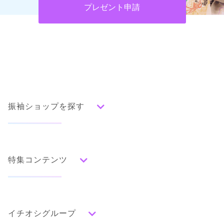
プレゼント申請
振袖ショップを探す
人気の振袖から探す
みんなの振袖ランキングトップ
特集コンテンツ
口コミから探す
色別ランキング
イベント・フェアから探す
口コミ一覧
赤
成人式の前撮り・後撮り特集
朱
ベージュ
ピンク
オレンジ
黄
緑
水色
青
紺
紫
茶
ゴールド
シルバー
イチオシグループ
ママ振特集
グレー
黒
白
その他