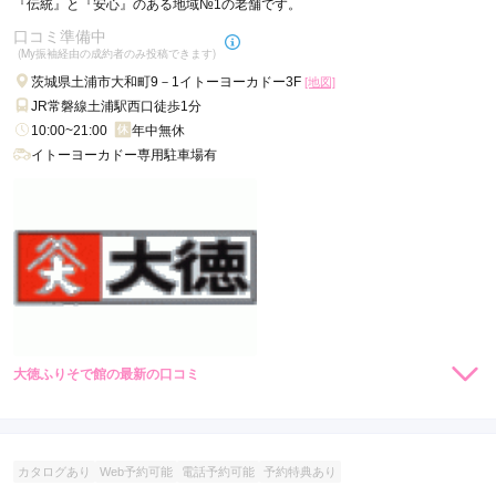
『伝統』と『安心』のある地域№1の老舗です。
初めて利用させてもらいました！成人式の写真を残そうと思っ
口コミ準備中
て家にある振袖を使ってみようかと思ったのですが、レンタル
(My振袖経由の成約者のみ投稿できます)
もあるとのことで娘の選択に任せました。出来上がった娘を見
て、本当にかわいくきちんとしたお着物姿にしてもらい、親も
茨城県土浦市大和町9－1イトーヨーカドー3F
[地図]
祖父母も感激でした。プロ意識を持って成人の写真を撮ってく
JR常磐線土浦駅西口徒歩1分
ださいました！また機会があったらお願いしようと思います。
10:00~21:00
年中無休
イトーヨーカドー専用駐車場有
口コミ公開日：2026年05月28日
阿部写真館プレイアトレ土浦店の口コミ・評判をもっと見る
大徳ふりそで館の最新の口コミ
現在表示可能な口コミはございません。
カタログあり
Web予約可能
電話予約可能
予約特典あり