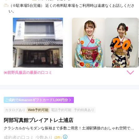
（※駐車場5台完備） 近くの有料駐車場をご利用時は遠慮なくお話しくださ
い。
㈱前野呉服店の最新の口コミ
現在表示可能な口コミはございません。
ご成約でAmazonギフトカード1,000円分
カタログあり
Web予約可能
電話予約可能
予約特典あり
阿部写真館プレイアトレ土浦店
クラシカルからモダンな振袖まで多数ご用意！土浦駅隣接のおしゃれ空間で成
人フォト
成約者の口コミ 少数あり
(2件)