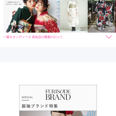
一蔵＆オンディーヌ 高知店の最新の口コミ
198,000
198,000
レン
円~
レン
円~
タル
タル
4.7
(税込)
(税込)
398,000
498,000
購
円~
購
円~
入
入
店内
4
店員
5
振袖選び
5
(税込)
(税込)
ご利用金額：
約286,000円
ご利用目的：
レンタル /
成人式
ご利用日：2026年03月
初めての振り袖選びで緊張もありましたが、事前に試着をお願
いしていた振り袖も全部ご準備下さっていて、スムーズに選ぶ
ことができよかったです。小物も気に入った物を選ぶことがで
き、娘も喜んでいました。成人式当日や前撮りも楽しみです。
ありがとうございました。
口コミ公開日：2026年08月03日