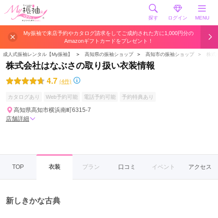
探す
ログイン
MENU
My振袖で来店予約やカタログ請求をしてご成約された方に1,000円分の
Amazonギフトカードをプレゼント！
成人式振袖レンタル【My振袖】
＞
高知県の振袖ショップ
＞
高知市の振袖ショップ
＞
株式
株式会社はなぶさの取り扱い衣装情報
4.7
(4件)
カタログあり
Web予約可能
電話予約可能
予約特典あり
高知県高知市横浜南町6315-7
店舗詳細
TOP
衣装
プラン
口コミ
イベント
アクセス
新しきかな古典