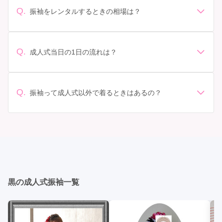
があります。 サイズ選び: 自分の体型に合ったサイズを
Q.
振袖をレンタルするときの相場は？
選ぶことが大切です。事前に試着をし、必要であればサ
振袖のレンタル相場は店舗や地域、デザインによって異
イズ調整をお願いすることもあります。 価格: 予算に合
なりますが、一般的には10万円から30万円程度が相場と
わせてプランを選ぶことができます。また、プランやレ
されています。 高級なものやブランド物になると、それ
ンタル料金に含まれるもの（小物や帯、草履など）を確
Q.
成人式当日の1日の流れは？
以上の価格になることもあります。具体的な価格はMy振
認しましょう。 期間: レンタル期間や返却のルールをし
準備: 着付け、ヘアメイクの予約はほとんどの場合が先着
袖でプランをご確認いただくか、店舗に問い合わせてみ
っかり確認しておく必要があります。 お店選び: 評判や
順の場合で、早朝からスタートする場合も多いです。 成
てください。
口コミを事前にチェックして、信頼できるお店を選びま
人式: 一般的に午前中に成人式が行わる場合が多いです
Q.
しょう。
振袖って成人式以外で着るときはあるの？
が、午前午後で二部制の地域もあるため、自分の市町村
はい、成人式以外でも振袖を着る機会はあります。例え
を確認しましょう。 写真撮影: 成人式の後、家族や友人
ば、家族や友人の結婚式、卒業式、初詣などがありま
との記念撮影を行うことが多いです。 帰宅: 帰宅後、振
す。 成人式以外での振袖の着用は、華やかな場に適して
袖から着替えます。振袖は当日返却せず、後日お店に返
おり、伝統的な日本の美しさを表現することができま
却しに行く場合が多いです。 同窓会: 成人式当日に同窓
す。
会が行われる場合が多いです。 二次会: 同窓会後、友人
たちとの二次会や三次会を楽しむ人もいます。
黒の成人式振袖一覧