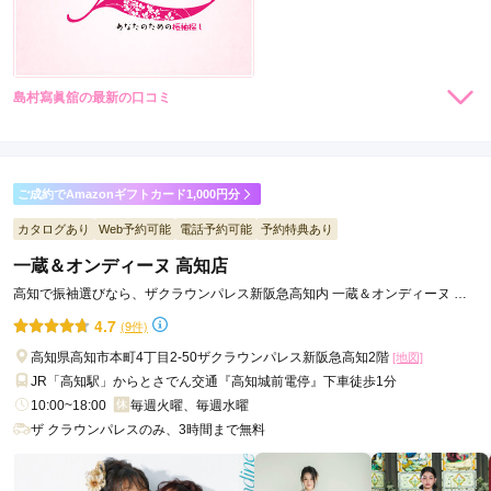
島村寫眞舘の最新の口コミ
現在表示可能な口コミはございません。
ご成約でAmazonギフトカード1,000円分
カタログあり
Web予約可能
電話予約可能
予約特典あり
一蔵＆オンディーヌ 高知店
高知で振袖選びなら、ザクラウンパレス新阪急高知内 一蔵＆オンディーヌ 高
知店へ
4.7
(9件)
高知県高知市本町4丁目2-50ザクラウンパレス新阪急高知2階
[地図]
JR「高知駅」からとさでん交通『高知城前電停』下車徒歩1分
10:00~18:00
毎週火曜、毎週水曜
ザ クラウンパレスのみ、3時間まで無料