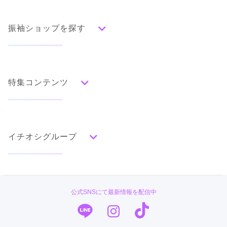
振袖ショップを探す
人気の振袖から探す
みんなの振袖ランキングトップ
特集コンテンツ
口コミから探す
色別ランキング
イベント・フェアから探す
口コミ一覧
赤
成人式の前撮り・後撮り特集
朱
ベージュ
ピンク
オレンジ
黄
緑
水色
青
紺
紫
茶
ゴールド
シルバー
イチオシグループ
ママ振特集
グレー
黒
白
その他
個性的振袖コーディネート特集
#振袖gram
タイプ別ランキング
成人式レポート
古典
エレガント
キュート
クール
グラマラス
TAKAZEN
振袖ブランド特集
公式SNSにて最新情報を配信中
レトロ
PLUM
口コミ優秀店舗