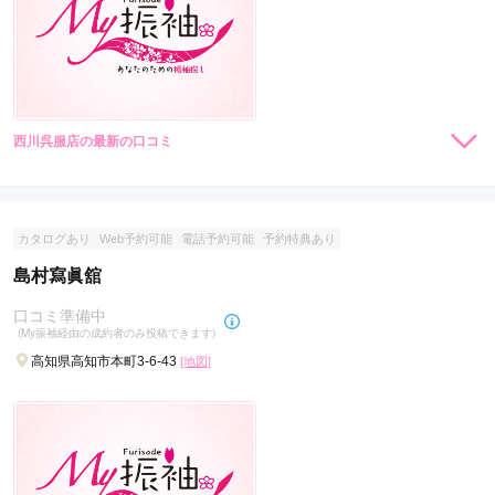
西川呉服店の最新の口コミ
現在表示可能な口コミはございません。
カタログあり
Web予約可能
電話予約可能
予約特典あり
島村寫眞舘
口コミ準備中
(My振袖経由の成約者のみ投稿できます)
高知県高知市本町3-6-43
[地図]