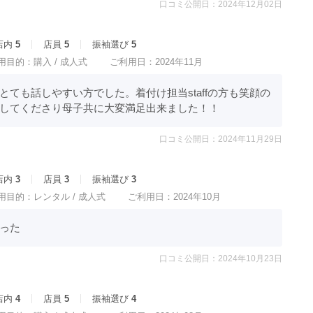
口コミ公開日：2024年12月02日
店内
5
店員
5
振袖選び
5
用目的：
購入 /
成人式
ご利用日：2024年11月
とても話しやすい方でした。着付け担当staffの方も笑顔の
してくださり母子共に大変満足出来ました！！
口コミ公開日：2024年11月29日
店内
3
店員
3
振袖選び
3
用目的：
レンタル /
成人式
ご利用日：2024年10月
った
口コミ公開日：2024年10月23日
店内
4
店員
5
振袖選び
4