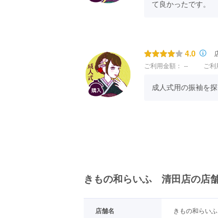
て良かったです。
4.0
ご利用金額：
--
ご利
成人式用の振袖を探
きもの和らいふ 清田店の店
店舗名
きもの和らいふ