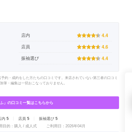
県(52)
島根県(26)
山口県(60)
九州／沖縄
4.4
店内
(51)
福岡県(160)
熊本県(67)
長崎県(44)
4.6
店員
佐賀県(25)
大分県(36)
宮崎県(41)
鹿児島県(31)
沖縄県(40)
4.4
振袖選び
店予約・成約をした方たちの口コミです。来店されていない第三者の口コミ
加筆・編集は一切おこなっておりません。
ふ」の口コミ一覧はこちらから
店内
5
店員
5
振袖選び
5
用目的：
購入 /
成人式
ご利用日：2026年04月