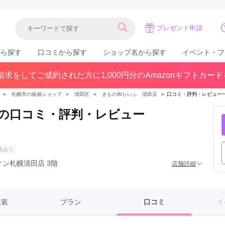
プレゼント申請
から探す
口コミから探す
ショップ名から探す
イベント・フ
求をしてご成約された方に1,000円分のAmazonギフトカー
関東
県(30)
東京都(383)
千葉県(183)
＞
札幌市の振袖ショップ
＞
清田区
＞
きもの和らいふ 清田店
＞
口コミ・評判・レビュー
(36)
埼玉県(246)
神奈川県(228)
の口コミ・評判・レビュー
茨城県(93)
群馬県(57)
栃木県(54)
北陸
典あり
石川県(57)
福井県(38)
富山県(37)
オン札幌清田店 3階
店舗詳細
(80)
衣装
プラン
口コミ
イ
中国
広島県(87)
岡山県(69)
鳥取県(29)