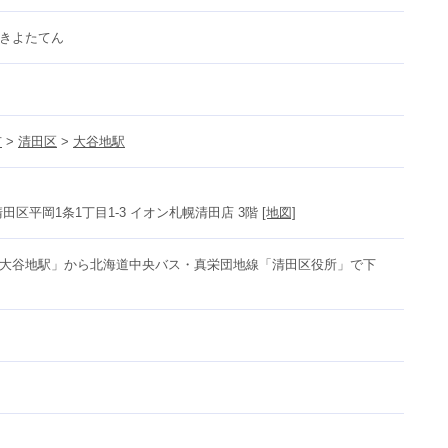
きよたてん
市
 > 
清田区
 > 
大谷地駅
田区平岡1条1丁目1-3 イオン札幌清田店 3階 
[地図]
大谷地駅」から北海道中央バス・真栄団地線「清田区役所」で下