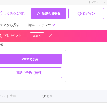
トップページへ
よくあるご質問
新規会員登録
ログイン
ェアから探す
特集コンテンツ
ドをプレゼント！
詳細へ
成人式の前撮り・後撮り特集
一覧
ママ振特集
WEBで予約
個性的振袖コーディネート特集
電話で予約（無料）
成人式レポート
振袖ブランド特集
口コミ優秀店舗
ベント情報
アクセス
振袖タイプ診断