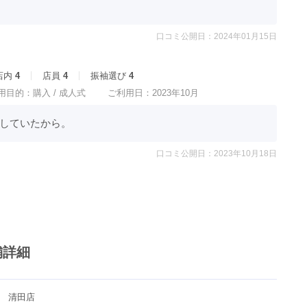
口コミ公開日：2024年01月15日
店内
4
店員
4
振袖選び
4
用目的：
購入 /
成人式
ご利用日：2023年10月
していたから。
口コミ公開日：2023年10月18日
舗詳細
　清田店