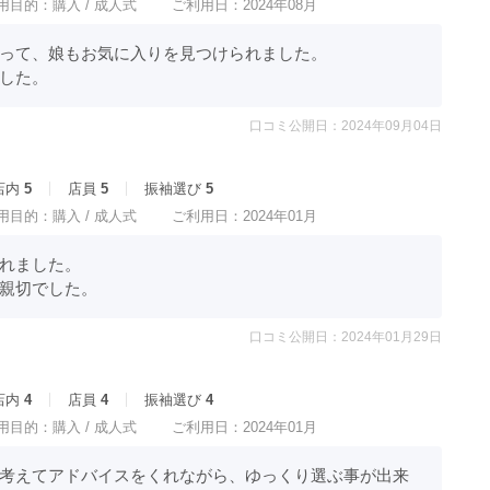
用目的：
購入 /
成人式
ご利用日：2024年08月
って、娘もお気に入りを見つけられました。

した。
口コミ公開日：2024年09月04日
店内
5
店員
5
振袖選び
5
用目的：
購入 /
成人式
ご利用日：2024年01月
ました。

親切でした。
口コミ公開日：2024年01月29日
店内
4
店員
4
振袖選び
4
用目的：
購入 /
成人式
ご利用日：2024年01月
考えてアドバイスをくれながら、ゆっくり選ぶ事が出来