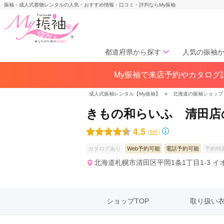
振袖・成人式着物レンタルの人気・おすすめ情報・口コミ・評判ならMy振袖
都道府県から探す
人気の振袖
My振袖で来店予約やカタログ請
北海道／東北
北海道(141)
青森県(41)
岩手
成人式振袖レンタル【My振袖】
＞
北海道の振袖ショップ
宮城県(72)
秋田県(29)
山形県
きもの和らいふ 清田店
福島県(60)
4.5
(9件)
中部
カタログあり
Web予約可能
電話予約可能
予約特
愛知県(285)
静岡県(148)
北海道札幌市清田区平岡1条1丁目1-3 イ
岐阜県(85)
三重県(76)
長野県
山梨県(37)
新潟県(65)
ショップTOP
取り扱い
関西
大阪府(307)
兵庫県(195)