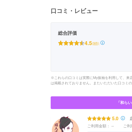
京都府(134)
滋賀県(55)
奈良
口コミ・レビュー
和歌山県(36)
四国
総合評価
香川県(44)
徳島県(23)
愛媛県
4.5
(9件)
高知県(30)
※これらの口コミは実際にMy振袖を利用して、来
は掲載されておりません。またいただいた口コミの
「和らい
5.0
ご利用金額：
--
ご利