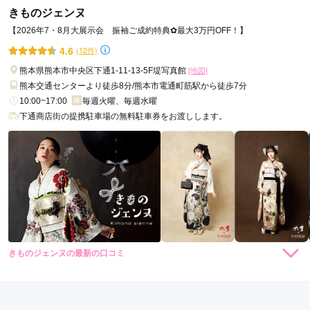
きものジェンヌ
とても親切に対応してくださって良かったです。いとこも紹介
できたので良かったです。
【2026年7・8月大展示会 振袖ご成約特典✿最大3万円OFF！】
4.6
(12件)
口コミ公開日：2026年07月02日
熊本県熊本市中央区下通1-11-13-5F堤写真館
[地図]
堤写真館の口コミ・評判をもっと見る
熊本交通センターより徒歩8分/熊本市電通町筋駅から徒歩7分
10:00~17:00
毎週火曜、毎週水曜
下通商店街の提携駐車場の無料駐車券をお渡しします。
きものジェンヌの最新の口コミ
4.7
店内
5
店員
5
撮影
4
ご利用金額：
--