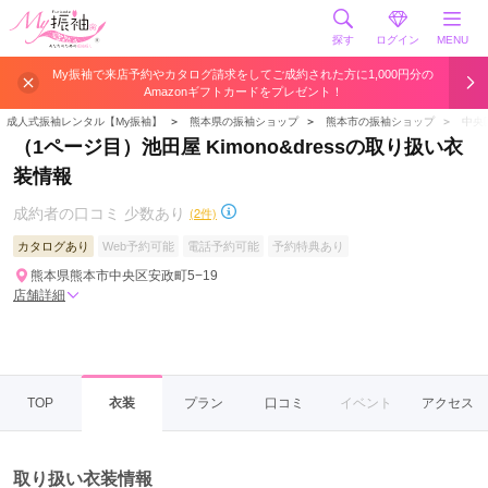
探す
ログイン
MENU
My振袖で来店予約やカタログ請求をしてご成約された方に1,000円分の
Amazonギフトカードをプレゼント！
成人式振袖レンタル【My振袖】
＞
熊本県の振袖ショップ
＞
熊本市の振袖ショップ
＞
中央
（1ページ目）池田屋 Kimono&dressの取り扱い衣
装情報
成約者の口コミ 少数あり
(2件)
カタログあり
Web予約可能
電話予約可能
予約特典あり
熊本県熊本市中央区安政町5−19
店舗詳細
TOP
衣装
プラン
口コミ
イベント
アクセス
取り扱い衣装情報