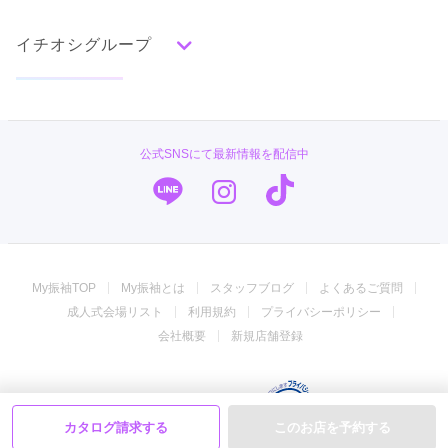
赤
成人式の前撮り・後撮り特集
朱
ベージュ
ピンク
オレンジ
黄
緑
水色
青
紺
紫
茶
ゴールド
シルバー
イチオシグループ
ママ振特集
グレー
黒
白
その他
個性的振袖コーディネート特集
PLUM
タイプ別ランキング
成人式レポート
古典
エレガント
キュート
クール
グラマラス
#振袖gram
振袖ブランド特集
公式SNSにて最新情報を配信中
レトロ
TAKAZEN
口コミ優秀店舗
キモノハーツ／kimono hearts
振袖タイプ診断
柄別ランキング
ジョイフル恵利
無地
花
桜
梅
菊
松
竹
牡丹
バラ
椿
My振袖TOP
My振袖とは
スタッフブログ
よくあるご質問
百合
橘
蝶
鶴
松竹梅
扇面
車
華籠
振袖専門店 オンディーヌ
成人式会場リスト
利用規約
プライバシーポリシー
熨斗
宝尽
波
雪輪
雲取り
道長取り
矢絣
振袖専門店 一蔵
会社概要
新規店舗登録
幾何学
市松
縞
その他
振袖館COCOL
© 2008-2026 My振袖
菊京屋
カタログ請求する
このお店を予約する