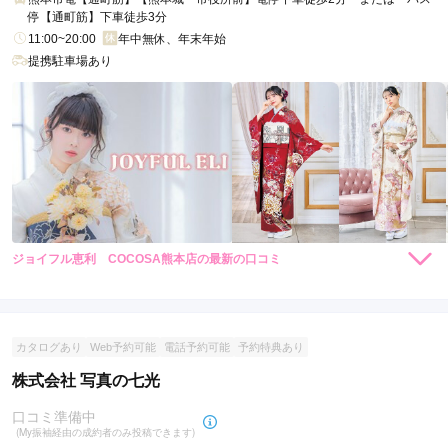
停【通町筋】下車徒歩3分
11:00~20:00
年中無休、年末年始
提携駐車場あり
ジョイフル恵利 COCOSA熊本店の最新の口コミ
264,000
308,000
レン
円~
レン
円~
タル
タル
4.3
(税込)
(税込)
382,800
473,000
購
円~
購
円~
入
入
店内
4
店員
5
振袖選び
4
(税込)
(税込)
ご利用金額：
約260,000円
ご利用目的：
レンタル /
成人式
カタログあり
Web予約可能
電話予約可能
予約特典あり
ご利用日：2026年07月
株式会社 写真の七光
とても親切で試着も沢山出来てしっかり選ぶことができました
口コミ準備中
(My振袖経由の成約者のみ投稿できます)