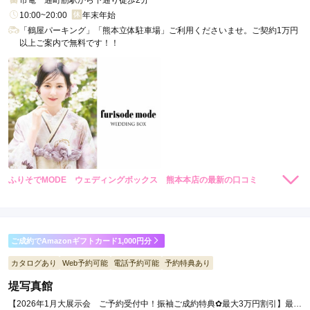
10:00~20:00
年末年始
「鶴屋パーキング」「熊本立体駐車場」ご利用くださいませ。ご契約1万円
以上ご案内で無料です！！
ふりそでMODE ウェディングボックス 熊本本店の最新の口コミ
4.3
店内
4
店員
4
振袖選び
5
ご利用金額：
約250,000円
ご利用目的：
レンタル /
成人式
ご成約でAmazonギフトカード1,000円分
ご利用日：2025年09月
カタログあり
Web予約可能
電話予約可能
予約特典あり
堤写真館
スタッフさんの対応が丁寧でした。
【2026年1月大展示会 ご予約受付中！振袖ご成約特典✿最大3万円割引】最高