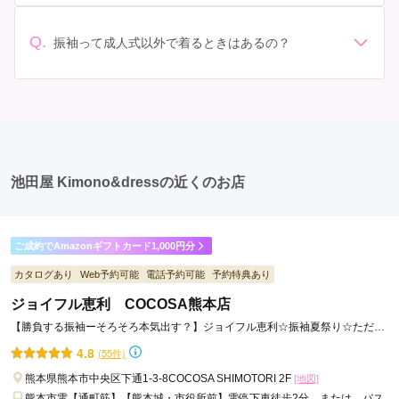
準備: 着付け、ヘアメイクの予約はほとんどの場合が先着
袖でプランをご確認いただくか、店舗に問い合わせてみ
っかり確認しておく必要があります。 お店選び: 評判や
順の場合で、早朝からスタートする場合も多いです。 成
てください。
口コミを事前にチェックして、信頼できるお店を選びま
人式: 一般的に午前中に成人式が行わる場合が多いです
Q.
しょう。
振袖って成人式以外で着るときはあるの？
が、午前午後で二部制の地域もあるため、自分の市町村
はい、成人式以外でも振袖を着る機会はあります。例え
を確認しましょう。 写真撮影: 成人式の後、家族や友人
ば、家族や友人の結婚式、卒業式、初詣などがありま
との記念撮影を行うことが多いです。 帰宅: 帰宅後、振
す。 成人式以外での振袖の着用は、華やかな場に適して
袖から着替えます。振袖は当日返却せず、後日お店に返
おり、伝統的な日本の美しさを表現することができま
却しに行く場合が多いです。 同窓会: 成人式当日に同窓
す。
会が行われる場合が多いです。 二次会: 同窓会後、友人
たちとの二次会や三次会を楽しむ人もいます。
池田屋 Kimono&dressの近くのお店
ご成約でAmazonギフトカード1,000円分
カタログあり
Web予約可能
電話予約可能
予約特典あり
ジョイフル恵利 COCOSA熊本店
【勝負する振袖ーそろそろ本気出す？】ジョイフル恵利☆振袖夏祭り☆ただい
ま開催中！！
4.8
(55件)
熊本県熊本市中央区下通1-3-8COCOSA SHIMOTORI 2F
[地図]
熊本市電【通町筋】【熊本城・市役所前】電停下車徒歩2分 または バス