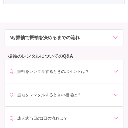
My振袖で振袖を決めるまでの流れ
振袖のレンタルについてのQ&A
Q.
振袖をレンタルするときのポイントは？
デザイン: 好きな色や柄など自分の好みで選ぶ場合や、成
人式の会場の雰囲気に合わせてデザインを選ぶ場合など
があります。 サイズ選び: 自分の体型に合ったサイズを
Q.
振袖をレンタルするときの相場は？
選ぶことが大切です。事前に試着をし、必要であればサ
振袖のレンタル相場は店舗や地域、デザインによって異
イズ調整をお願いすることもあります。 価格: 予算に合
なりますが、一般的には10万円から30万円程度が相場と
わせてプランを選ぶことができます。また、プランやレ
されています。 高級なものやブランド物になると、それ
ンタル料金に含まれるもの（小物や帯、草履など）を確
Q.
成人式当日の1日の流れは？
以上の価格になることもあります。具体的な価格はMy振
認しましょう。 期間: レンタル期間や返却のルールをし