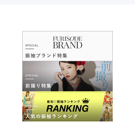
ご利用目的：
写真撮影 /
成人式
ご利用日：2026年04月
スタッフのみなさんとても親切で、私はママ袖で、小物をレン
タルさせていただくプランだったのですが丁寧に振袖に似合う
小物や帯などを合わせて見繕っていただきました。本番も最高
の思い出になるように期待しています。
口コミ公開日：2026年07月16日
きものジェンヌの口コミ・評判をもっと見る