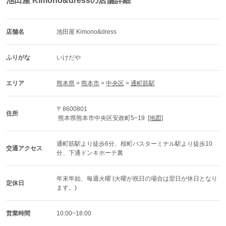
池田屋 Kimono&dressの店舗詳細
店舗名
池田屋 Kimono&dress
ふりがな
いけだや
エリア
熊本県
 > 
熊本市
 > 
中央区
 > 
通町筋駅
〒8600801
住所
 熊本県熊本市中央区安政町5−19  
[地図]
通町筋駅より徒歩6分、桜町バスターミナル駅より徒歩10
交通アクセス
分、下通ドンキホーテ裏
年末年始、毎週火曜 (火曜が祝日の場合は翌日が休日となり
定休日
ます。)
営業時間
10:00~18:00