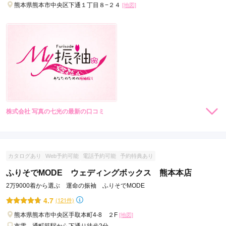
熊本県熊本市中央区下通１丁目８−２４
[地図]
口コミ公開日：2026年08月06日
ジョイフル恵利 COCOSA熊本店の口コミ・評判をもっと見る
株式会社 写真の七光の最新の口コミ
現在表示可能な口コミはございません。
カタログあり
Web予約可能
電話予約可能
予約特典あり
ふりそでMODE ウェディングボックス 熊本本店
2万9000着から選ぶ 運命の振袖 ふりそでMODE
4.7
(121件)
熊本県熊本市中央区手取本町4-8 ２F
[地図]
市電 通町筋駅から下通り徒歩2分