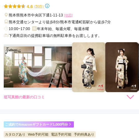
の自分を残そう♡
口コミ公開日：2025年11月22日
4.6
(50件)
ふりそでMODE ウェディングボックス 熊本本店の口コミ・評判をもっ
熊本県熊本市中央区下通1-11-13
[地図]
と見る
熊本交通センターより徒歩8分/熊本市電通町筋駅から徒歩7分
10:00~17:00
年末年始、毎週火曜、毎週水曜
下通商店街の提携駐車場の無料駐車券をお渡しします。
堤写真館の最新の口コミ
5.0
店内
5
店員
5
振袖選び
5
ご利用金額：
--
ご利用目的：
レンタル /
成人式
ご成約でAmazonギフトカード1,000円分
ご利用日：2026年05月
カタログあり
Web予約可能
電話予約可能
予約特典あり