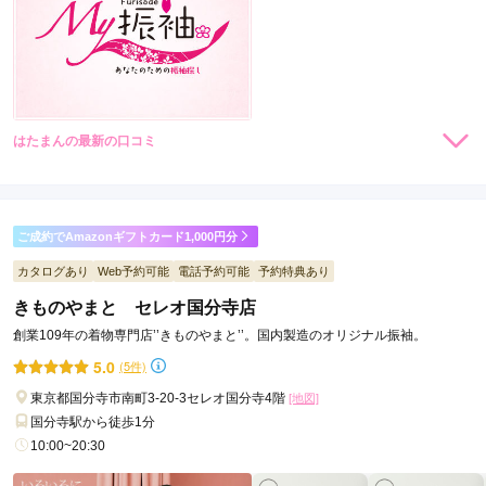
09:00~17:00
不定休
はたまんの最新の口コミ
現在表示可能な口コミはございません。
らかんスタジオ原宿店の最新の口コミ
ご成約でAmazonギフトカード1,000円分
4.5
カタログあり
Web予約可能
電話予約可能
予約特典あり
店内
5
店員
5
振袖選び
4
撮影
4
きものやまと セレオ国分寺店
ご利用金額：
--
ご利用目的：
写真撮影 /
成人式
ご成約でAmazonギフトカード1,000円分
創業109年の着物専門店’’きものやまと’’。国内製造のオリジナル振袖。
ご利用日：2026年01月
5.0
(5件)
カタログあり
Web予約可能
電話予約可能
予約特典あり
東京都国分寺市南町3-20-3セレオ国分寺4階
[地図]
らかんスタジオ吉祥寺本店
急な依頼だったのにもかかわらず非常にプロフェッショナルに
国分寺駅から徒歩1分
迅速に対応くださり感謝です。

ご希望のヘアメイクも丁寧にヒアリング、厳選した振袖で一生モノにふさわし
また家族で利用したいと思いました。
10:00~20:30
い「最高の一枚」をここで。
4.7
(19件)