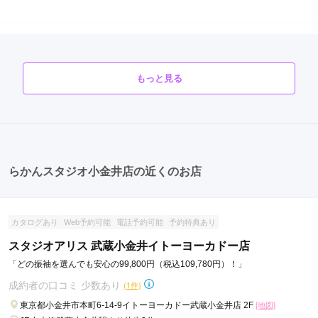
5.0
店内
5
店員
5
振袖選び
5
撮影
5
ご利用金額：
--
ご利用目的：
写真撮影 /
成人式
ご成約でAmazonギフトカード1,000円分
ご利用日：2026年01月
もっと見る
カタログあり
Web予約可能
電話予約可能
予約特典あり
らかんスタジオ町田店
撮影はよかったので、またお願いしたいと思っています。

撮影後の注文方法がもうちょっと分かりやすくしてもらえて、
プロのヘアメイク・着付け×充実のスタジオ背景！駐車場完備で通いやすい本
注文期限ももう少し長ければいいなと思いました。
格フォトスタジオ
4.7
(24件)
東京都町田市原町田4-9-8サウスフロントタワー町田シエロ2F
[地図]
口コミ公開日：2026年02月10日
らかんスタジオ小金井店の近くのお店
小田急線町田駅(東口)より徒歩7分／JR横浜線町田駅(ミーナ改札)より徒歩2
らかんスタジオたまプラーザ店の口コミ・評判をもっと見る
分
10:00~18:00
不定休
Cielo(シエロ）地下駐車場36台有
カタログあり
Web予約可能
電話予約可能
予約特典あり
スタジオアリス 武蔵小金井イトーヨーカドー店
「どの振袖を選んでも安心の99,800円（税込109,780円）！」
成約者の口コミ 少数あり
(1件)
東京都小金井市本町6-14-9イトーヨーカドー武蔵小金井店 2F
[地図]