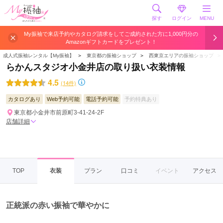
探す
ログイン
MENU
My振袖で来店予約やカタログ請求をしてご成約された方に1,000円分の
Amazonギフトカードをプレゼント！
成人式振袖レンタル【My振袖】
＞
東京都の振袖ショップ
＞
西東京エリアの振袖ショップ
＞
らかんスタジオ小金井店の取り扱い衣装情報
4.5
(14件)
カタログあり
Web予約可能
電話予約可能
予約特典あり
東京都小金井市前原町3-41-24-2F
店舗詳細
TOP
衣装
プラン
口コミ
イベント
アクセス
正統派の赤い振袖で華やかに