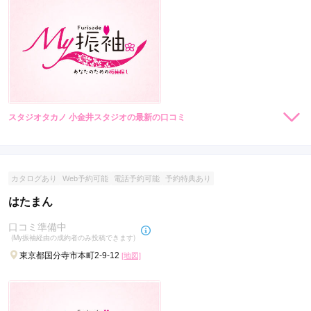
スタジオタカノ 小金井スタジオの最新の口コミ
らかんスタジオ東大宮ハレノテラス店の最新の口コミ
現在表示可能な口コミはございません。
4.0
店内
4
店員
4
撮影
4
ご利用金額：
--
カタログあり
Web予約可能
電話予約可能
予約特典あり
ご利用目的：
写真撮影 /
成人式
ご成約でAmazonギフトカード1,000円分
ご利用日：2026年02月
はたまん
カタログあり
Web予約可能
電話予約可能
予約特典あり
口コミ準備中
らかんスタジオ原宿店
子どもたちがリラックスして撮影できるようにカメラマンの方
(My振袖経由の成約者のみ投稿できます)
が声掛けしてくださり、自然な笑顔の写真が撮れました

アクセス抜群＆スムーズなご案内！個室スタジオで自分らしい振袖のこだわり
東京都国分寺市本町2-9-12
[地図]
ありがとうございました
をカタチに。
4.6
(12件)
東京都渋谷区神宮前1-8-10The Ice Cubes 5F
[地図]
口コミ公開日：2026年04月01日
東京メトロ明治神宮前駅5番出口から徒歩1分
らかんスタジオ東大宮ハレノテラス店の口コミ・評判をもっと見る