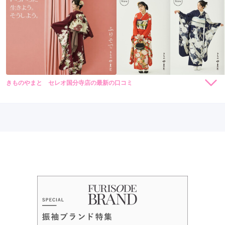
東京都武蔵野市吉祥寺本町1-4-11
[地図]
口コミ公開日：2026年01月12日
吉祥寺駅中央口より徒歩2,3分、パルコ向かい側
らかんスタジオ原宿店の口コミ・評判をもっと見る
10:00~18:00
不定休
近隣駐車場をご利用下さい
きものやまと セレオ国分寺店の最新の口コミ
264,000
231,000
レン
円~
レン
円~
タル
タル
5.0
(税込)
(税込)
459,030
426,030
購
円~
購
円~
入
入
店内
5
店員
5
(税込)
(税込)
ご利用金額：
約194,000円
ご利用目的：
レンタル /
成人式
らかんスタジオ吉祥寺本店の最新の口コミ
ご利用日：2026年02月
3.8
店内
4
店員
4
振袖選び
3
撮影
4
とても丁寧に接客していただき、安心して成人式の着物の準備
ができました。
ご利用金額：
--
ご利用目的：
写真撮影 /
成人式
ご成約でAmazonギフトカード1,000円分
ご利用日：2026年02月
口コミ公開日：2026年03月16日
カタログあり
Web予約可能
電話予約可能
予約特典あり
きものやまと セレオ国分寺店の口コミ・評判をもっと見る
らかんスタジオ吉祥寺振袖専門店
メイクやヘアセットの際に自分の希望を詳しく聞いていただ
き、想像以上の可愛さに仕上げていただき満足しています。写