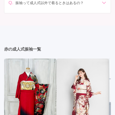
人式: 一般的に午前中に成人式が行わる場合が多いです
Q.
しょう。
振袖って成人式以外で着るときはあるの？
が、午前午後で二部制の地域もあるため、自分の市町村
はい、成人式以外でも振袖を着る機会はあります。例え
を確認しましょう。 写真撮影: 成人式の後、家族や友人
ば、家族や友人の結婚式、卒業式、初詣などがありま
との記念撮影を行うことが多いです。 帰宅: 帰宅後、振
す。 成人式以外での振袖の着用は、華やかな場に適して
袖から着替えます。振袖は当日返却せず、後日お店に返
おり、伝統的な日本の美しさを表現することができま
却しに行く場合が多いです。 同窓会: 成人式当日に同窓
す。
会が行われる場合が多いです。 二次会: 同窓会後、友人
たちとの二次会や三次会を楽しむ人もいます。
赤の成人式振袖一覧