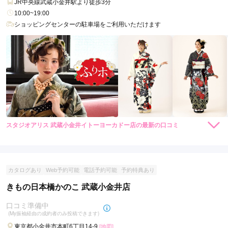
JR中央線武蔵小金井駅より徒歩3分
10:00~19:00
ショッピングセンターの駐車場をご利用いただけます
らかんスタジオ町田店の最新の口コミ
4.0
店内
4
店員
4
振袖選び
4
撮影
4
ご利用金額：
--
ご利用目的：
写真撮影 /
成人式
口コミ優秀店舗
ご利用日：2025年04月
ご成約でAmazonギフトカード1,000円分
丁寧にヘアメイクしてもらえてよかったです。
カタログあり
Web予約可能
電話予約可能
予約特典あり
らかんスタジオ吉祥寺N.Y店
スタジオアリス 武蔵小金井イトーヨーカドー店の最新の口コミ
口コミ公開日：2025年06月30日
4.5
流行から古典柄まで勢揃い！技術と接客も好評の広々個室スタジオで、自分ら
らかんスタジオ町田店の口コミ・評判をもっと見る
しいこだわりをカタチに。
店内
4
店員
5
4.5
(66件)
ご利用金額：
約110,000円
東京都武蔵野市吉祥寺本町2-24-1-2F,3F
[地図]
ご利用目的：
レンタル /
成人式
カタログあり
Web予約可能
電話予約可能
予約特典あり
吉祥寺駅から三鷹方面へ徒歩約4分
ご利用日：2022年03月
きもの日本橋かのこ 武蔵小金井店
10:00~18:00
不定休
近隣駐車場をご利用下さい
店内は狭いですが、スタッフがとても親切できちんと対応して
口コミ準備中
(My振袖経由の成約者のみ投稿できます)
いただけたので好感が持てました。

撮影が楽しみです。
東京都小金井市本町6丁目14-9
[地図]