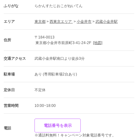
ふりがな
らかんすたじおこがねいてん
エリア
東京都
 > 
西東京エリア 
 > 
小金井市
 > 
武蔵小金井駅
〒184-0013
住所
 東京都小金井市前原町3-41-24-2F  
[地図]
交通アクセス
武蔵小金井駅南口より徒歩3分
駐車場
あり (専用駐車場2台あり)
定休日
不定休
営業時間
10:00~18:00
電話番号を表示
電話
※通話料無料！キャンペーン対象電話番号です。