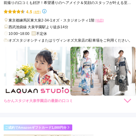
うございました。
前撮りの口コミも好評！希望通りのヘアメイク＆笑顔のスタッフが叶える至れ
り尽くせりの成人式✨
4.5
(4件)
口コミ公開日：2026年08月03日
東京都練馬区東大泉2-34-1オズ・スタジオシティ1階
[地図]
らかんスタジオ三鷹東八店の口コミ・評判をもっと見る
西武池袋線 大泉学園駅より徒歩14分
10:00~18:00
不定休
オズスタジオシティまたはリヴィンオズ大泉店の駐車場をご利用ください。
らかんスタジオ大泉学園店の最新の口コミ
4.7
店内
5
店員
5
撮影
4
ご利用金額：
--
ご利用目的：
写真撮影 /
成人式
ご成約でAmazonギフトカード1,000円分
ご利用日：2026年03月