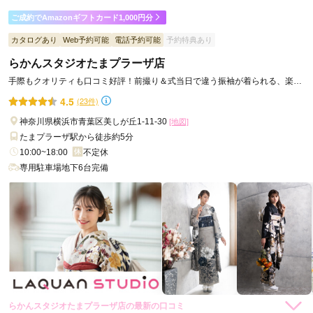
ご利用金額：
--
ご利用目的：
写真撮影 /
成人式
ご成約でAmazonギフトカード1,000円分
ご利用日：2023年12月
カタログあり
Web予約可能
電話予約可能
予約特典あり
らかんスタジオたまプラーザ店
2年前姉の時もこちらで撮影しました。

ママ振袖とこちらの２着分、写真集（撮影全データ＋ムービー
手際もクオリティも口コミ好評！前撮り＆式当日で違う振袖が着られる、楽し
メイキング）も付いて大満足です。家でゆっくり写真を選べる
み2倍の成人式♪
4.5
(23件)
のも良かったです。
神奈川県横浜市青葉区美しが丘1-11-30
[地図]
たまプラーザ駅から徒歩約5分
口コミ公開日：2024年02月01日
10:00~18:00
不定休
らかんスタジオ立川店の口コミ・評判をもっと見る
専用駐車場地下6台完備
らかんスタジオたまプラーザ店の最新の口コミ