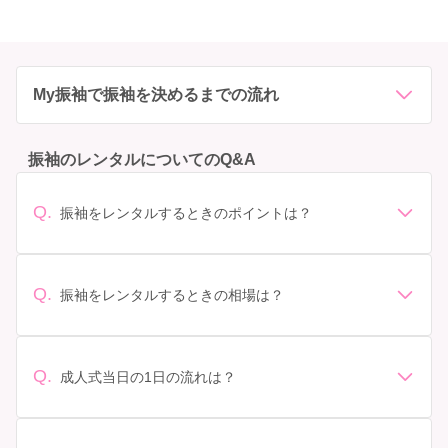
My振袖で振袖を決めるまでの流れ
振袖のレンタルについてのQ&A
Q.
振袖をレンタルするときのポイントは？
デザイン: 好きな色や柄など自分の好みで選ぶ場合や、成
人式の会場の雰囲気に合わせてデザインを選ぶ場合など
があります。 サイズ選び: 自分の体型に合ったサイズを
Q.
振袖をレンタルするときの相場は？
選ぶことが大切です。事前に試着をし、必要であればサ
振袖のレンタル相場は店舗や地域、デザインによって異
イズ調整をお願いすることもあります。 価格: 予算に合
なりますが、一般的には10万円から30万円程度が相場と
わせてプランを選ぶことができます。また、プランやレ
されています。 高級なものやブランド物になると、それ
ンタル料金に含まれるもの（小物や帯、草履など）を確
Q.
成人式当日の1日の流れは？
以上の価格になることもあります。具体的な価格はMy振
認しましょう。 期間: レンタル期間や返却のルールをし
準備: 着付け、ヘアメイクの予約はほとんどの場合が先着
袖でプランをご確認いただくか、店舗に問い合わせてみ
っかり確認しておく必要があります。 お店選び: 評判や
順の場合で、早朝からスタートする場合も多いです。 成
てください。
口コミを事前にチェックして、信頼できるお店を選びま