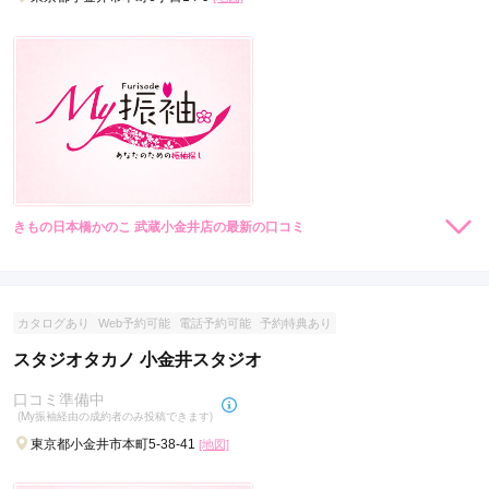
口コミ公開日：2022年04月26日
スタジオアリス 武蔵小金井イトーヨーカドー店の口コミ・評判をもっと見
る
らかんスタジオ吉祥寺N.Y店の最新の口コミ
5.0
店内
5
店員
5
振袖選び
5
撮影
5
きもの日本橋かのこ 武蔵小金井店の最新の口コミ
ご利用金額：
--
現在表示可能な口コミはございません。
ご利用目的：
写真撮影 /
成人式
ご成約でAmazonギフトカード1,000円分
ご利用日：2026年05月
カタログあり
Web予約可能
電話予約可能
予約特典あり
カタログあり
Web予約可能
電話予約可能
予約特典あり
らかんスタジオ東大宮ハレノテラス店
みなさん優しくすごく楽しい撮影ができました。
豊富な衣装と多彩なスタジオ背景。和やかな雰囲気の中で、あっという間に過
スタジオタカノ 小金井スタジオ
ぎる特別な前撮り時間を。
口コミ公開日：2026年06月15日
4.2
(14件)
口コミ準備中
らかんスタジオ吉祥寺N.Y店の口コミ・評判をもっと見る
(My振袖経由の成約者のみ投稿できます)
埼玉県さいたま市見沼区島町393番地B棟2階
[地図]
JR東大宮駅から1km (徒歩約13分) 東大宮バイパスから車で約3分
東京都小金井市本町5-38-41
[地図]
10:00~18:00
不定休