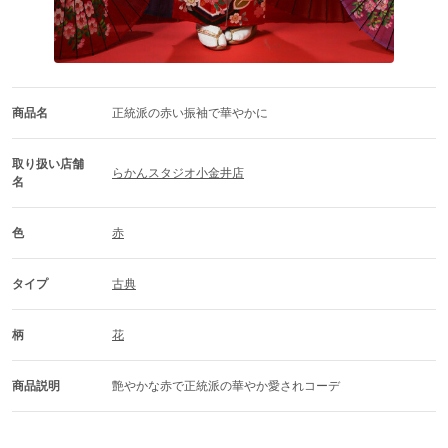
商品名
正統派の赤い振袖で華やかに
取り扱い店舗
らかんスタジオ小金井店
名
色
赤
タイプ
古典
柄
花
商品説明
艶やかな赤で正統派の華やか愛されコーデ