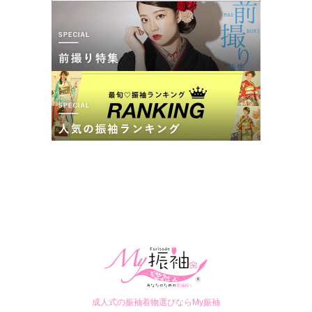
考えていなかった色に本気で悩むほどのハイセンスな提案！親身に寄り添うス
真撮影もとても上手に撮っていただき良かったです。
タッフと見つける、最高の一着。
成約者の口コミ 少数あり
(1件)
東京都武蔵野市吉祥寺本町2-22-5マミール吉祥寺101
[地図]
口コミ公開日：2026年02月04日
JR吉祥寺駅、井の頭線吉祥寺駅南口(公園口)より徒歩約5分
らかんスタジオ吉祥寺本店の口コミ・評判をもっと見る
10:00~18:00
お車でお越しの場合は、お近くのコインパーキングをご利用ください。
らかんスタジオ吉祥寺振袖専門店の最新の口コミ
5.0
店内
5
店員
5
振袖選び
5
ご利用金額：
--
ご利用目的：
レンタル /
成人式
ご利用日：2025年08月
成人式の振袖着物選びならMy振袖