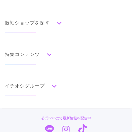
振袖ショップを探す
人気の振袖から探す
みんなの振袖ランキングトップ
特集コンテンツ
口コミから探す
色別ランキング
イベント・フェアから探す
口コミ一覧
赤
成人式の前撮り・後撮り特集
朱
ベージュ
ピンク
オレンジ
黄
緑
水色
青
紺
紫
茶
ゴールド
シルバー
イチオシグループ
ママ振特集
グレー
黒
白
その他
個性的振袖コーディネート特集
#振袖gram
タイプ別ランキング
成人式レポート
古典
エレガント
キュート
クール
グラマラス
TAKAZEN
振袖ブランド特集
公式SNSにて最新情報を配信中
レトロ
PLUM
口コミ優秀店舗