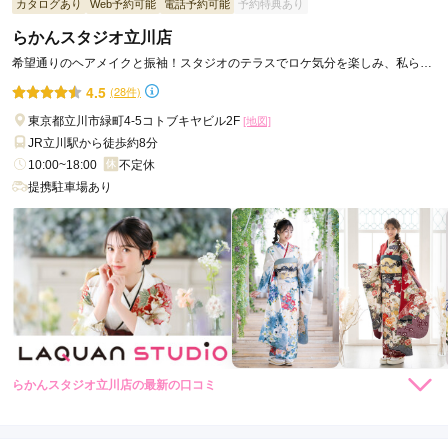
カタログあり
Web予約可能
電話予約可能
予約特典あり
らかんスタジオ立川店
姉が吉祥寺本店で撮影し、いい写真だったので写真の腕前を信
頼して決めました。障害者で車椅子の子だったので、着替えや
希望通りのヘアメイクと振袖！スタジオのテラスでロケ気分を楽しみ、私らし
撮影は難しかったのですが、とても優しく対応もよく、着付け
い自然体の笑顔に。
4.5
(28件)
や振袖の見せ方、手の位置など細かいところまで気をつけてい
て、プロだな、と関心しました。いろいろ気を配っていただき
東京都立川市緑町4-5コトブキヤビル2F
[地図]
感謝です。
JR立川駅から徒歩約8分
10:00~18:00
不定休
提携駐車場あり
口コミ公開日：2026年04月01日
らかんスタジオ大泉学園店の口コミ・評判をもっと見る
らかんスタジオ立川店の最新の口コミ
5.0
店内
5
店員
5
振袖選び
5
撮影
5