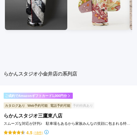
らかんスタジオ小金井店の系列店
ご成約でAmazonギフトカード1,000円分
カタログあり
Web予約可能
電話予約可能
予約特典あり
らかんスタジオ三鷹東八店
スムーズな対応が評判♪ 駐車場もあるから家族みんなの笑顔に包まれる特別
な前撮りを。
4.5
(18件)