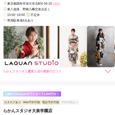
東京都調布市深大寺北町6-56-20
[地図]
東八道路、野崎八幡交差点近く
10:00~18:00
不定休
専用駐車場4台あり
らかんスタジオ三鷹東八店の最新の口コミ
5.0
店内
5
店員
5
振袖選び
5
撮影
5
ご利用金額：
--
ご利用目的：
写真撮影 /
成人式
ご成約でAmazonギフトカード1,000円分
ご利用日：2026年06月
カタログあり
Web予約可能
電話予約可能
予約特典あり
らかんスタジオ大泉学園店
素敵なスタジオでした。綺麗に着付けもしていただきありがと