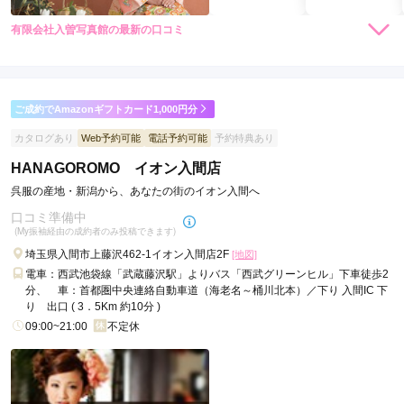
有限会社入曽写真館の最新の口コミ
現在表示可能な口コミはございません。
ご成約でAmazonギフトカード1,000円分
カタログあり
Web予約可能
電話予約可能
予約特典あり
HANAGOROMO イオン入間店
呉服の産地・新潟から、あなたの街のイオン入間へ
口コミ準備中
(My振袖経由の成約者のみ投稿できます)
埼玉県入間市上藤沢462-1イオン入間店2F
[地図]
電車：西武池袋線「武蔵藤沢駅」よりバス「西武グリーンヒル」下車徒歩2
分、 車：首都圏中央連絡自動車道（海老名～桶川北本）／下り 入間IC 下
り 出口 ( 3．5Km 約10分 )
09:00~21:00
不定休