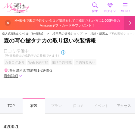
探す
ログイン
MENU
My振袖で来店予約やカタログ請求をしてご成約された方に1,000円分の
Amazonギフトカードをプレゼント！
成人式振袖レンタル【My振袖】
＞
埼玉県の振袖ショップ
＞
川越・所沢エリアの振袖ショッ
森の写心館タナカの取り扱い衣装情報
口コミ準備中
(My振袖経由の成約者のみ投稿できます)
カタログあり
Web予約可能
電話予約可能
予約特典あり
埼玉県所沢市若狭1-2940-2
店舗詳細
TOP
衣装
プラン
口コミ
イベント
アクセス
4200-1