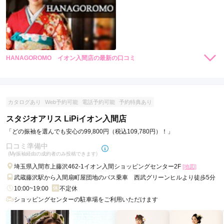
HANAGOROMO イオン入間店の最新の口コミ
現在表示可能な口コミはございません。
カタログあり
Web予約可能
電話予約可能
予約特典あり
スタジオアリス LiPiイオン入間店
「どの振袖を選んでも安心の99,800円（税込109,780円）！」
口コミ準備中
(My振袖経由の成約者のみ投稿できます)
埼玉県入間市上藤沢462-1イオン入間ショッピングセンター2F
[地図]
武蔵藤沢駅から入間扇町屋団地のバス乗車 西武グリーンヒルより徒歩5分
10:00~19:00
不定休
ショッピングセンターの駐車場をご利用いただけます