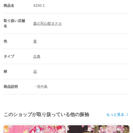
商品名
4200-1
取り扱い店舗
森の写心館タナカ
名
色
黄
タイプ
古典
柄
花
商品説明
・現代風
このショップが取り扱っている他の振袖
もっと見る