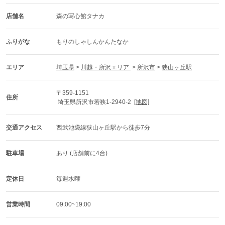
店舗名
森の写心館タナカ
ふりがな
もりのしゃしんかんたなか
エリア
埼玉県
 > 
川越・所沢エリア 
 > 
所沢市
 > 
狭山ヶ丘駅
〒359-1151
住所
 埼玉県所沢市若狭1-2940-2  
[地図]
交通アクセス
西武池袋線狭山ヶ丘駅から徒歩7分
駐車場
あり (店舗前に4台)
定休日
毎週水曜
営業時間
09:00~19:00