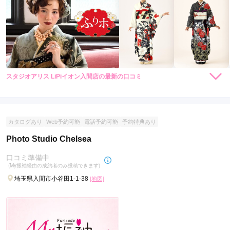
スタジオアリス LiPiイオン入間店の最新の口コミ
現在表示可能な口コミはございません。
カタログあり
Web予約可能
電話予約可能
予約特典あり
Photo Studio Chelsea
口コミ準備中
(My振袖経由の成約者のみ投稿できます)
埼玉県入間市小谷田1-1-38
[地図]