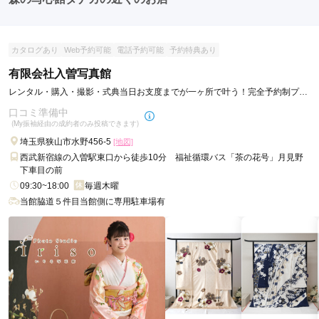
カタログあり
Web予約可能
電話予約可能
予約特典あり
有限会社入曽写真館
レンタル・購入・撮影・式典当日お支度までが一ヶ所で叶う！完全予約制プラ
イベートフォトスタジオ♪
口コミ準備中
(My振袖経由の成約者のみ投稿できます)
埼玉県狭山市水野456-5
[地図]
西武新宿線の入曽駅東口から徒歩10分 福祉循環バス「茶の花号」月見野
下車目の前
09:30~18:00
毎週木曜
当館脇道５件目当館側に専用駐車場有