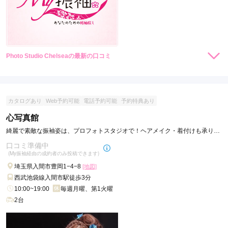
Photo Studio Chelseaの最新の口コミ
現在表示可能な口コミはございません。
カタログあり
Web予約可能
電話予約可能
予約特典あり
心写真館
綺麗で素敵な振袖姿は、プロフォトスタジオで！ヘアメイク・着付けも承りま
す。
口コミ準備中
(My振袖経由の成約者のみ投稿できます)
埼玉県入間市豊岡1−4−8
[地図]
西武池袋線入間市駅徒歩3分
10:00~19:00
毎週月曜、第1火曜
2台