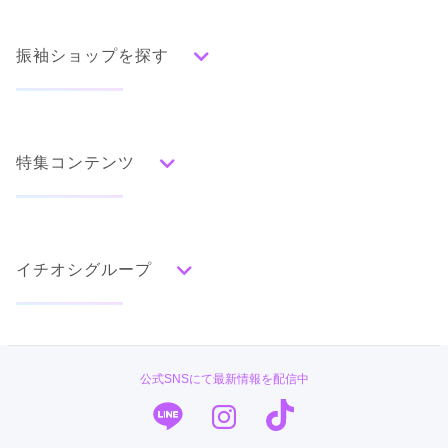
振袖ショップを探す
人気の振袖から探す
みんなの振袖ランキングトップ
特集コンテンツ
口コミから探す
色別ランキング
イベント・フェアから探す
口コミ一覧
赤
成人式の前撮り・後撮り特集
朱
ベージュ
ピンク
オレンジ
黄
緑
水色
青
紺
紫
茶
ゴールド
シルバー
イチオシグループ
ママ振特集
グレー
黒
白
その他
個性的振袖コーディネート特集
PLUM
タイプ別ランキング
成人式レポート
古典
エレガント
キュート
クール
グラマラス
#振袖gram
振袖ブランド特集
公式SNSにて最新情報を配信中
レトロ
TAKAZEN
口コミ優秀店舗