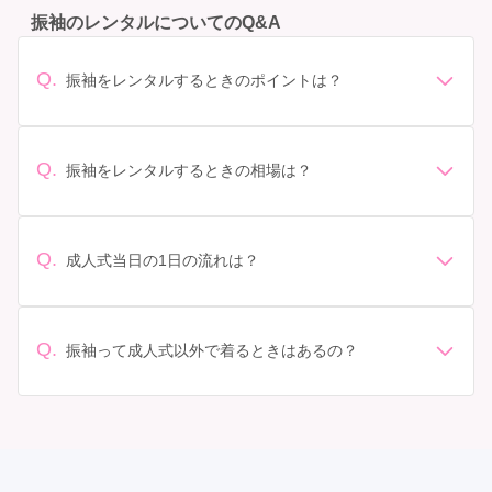
振袖のレンタルについてのQ&A
Q.
振袖をレンタルするときのポイントは？
デザイン: 好きな色や柄など自分の好みで選ぶ場合や、成
人式の会場の雰囲気に合わせてデザインを選ぶ場合など
があります。 サイズ選び: 自分の体型に合ったサイズを
Q.
振袖をレンタルするときの相場は？
選ぶことが大切です。事前に試着をし、必要であればサ
振袖のレンタル相場は店舗や地域、デザインによって異
イズ調整をお願いすることもあります。 価格: 予算に合
なりますが、一般的には10万円から30万円程度が相場と
わせてプランを選ぶことができます。また、プランやレ
されています。 高級なものやブランド物になると、それ
ンタル料金に含まれるもの（小物や帯、草履など）を確
Q.
成人式当日の1日の流れは？
以上の価格になることもあります。具体的な価格はMy振
認しましょう。 期間: レンタル期間や返却のルールをし
準備: 着付け、ヘアメイクの予約はほとんどの場合が先着
袖でプランをご確認いただくか、店舗に問い合わせてみ
っかり確認しておく必要があります。 お店選び: 評判や
順の場合で、早朝からスタートする場合も多いです。 成
てください。
口コミを事前にチェックして、信頼できるお店を選びま
人式: 一般的に午前中に成人式が行わる場合が多いです
Q.
しょう。
振袖って成人式以外で着るときはあるの？
が、午前午後で二部制の地域もあるため、自分の市町村
はい、成人式以外でも振袖を着る機会はあります。例え
を確認しましょう。 写真撮影: 成人式の後、家族や友人
ば、家族や友人の結婚式、卒業式、初詣などがありま
との記念撮影を行うことが多いです。 帰宅: 帰宅後、振
す。 成人式以外での振袖の着用は、華やかな場に適して
袖から着替えます。振袖は当日返却せず、後日お店に返
おり、伝統的な日本の美しさを表現することができま
却しに行く場合が多いです。 同窓会: 成人式当日に同窓
す。
会が行われる場合が多いです。 二次会: 同窓会後、友人