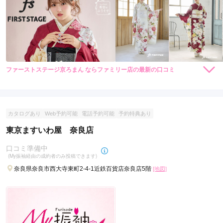
ファーストステージ京ろまん ならファミリー店の最新の口コミ
306,900
251,900
レン
円~
レン
円~
タル
タル
5.0
(税込)
(税込)
438,900
328,900
購
円~
購
円~
入
入
店内
5
店員
5
振袖選び
5
(税込)
(税込)
ご利用金額：
約260,000円
ご利用目的：
レンタル /
成人式
カタログあり
Web予約可能
電話予約可能
予約特典あり
ご利用日：2026年02月
東京ますいわ屋 奈良店
めっちゃ良かったです
口コミ準備中
(My振袖経由の成約者のみ投稿できます)
奈良県奈良市西大寺東町2-4-1近鉄百貨店奈良店5階
[地図]
口コミ公開日：2026年03月24日
ファーストステージ京ろまん ならファミリー店の口コミ・評判をもっと見
る