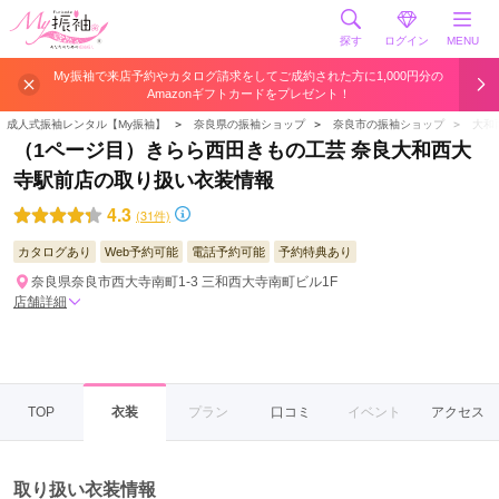
探す
ログイン
MENU
My振袖で来店予約やカタログ請求をしてご成約された方に1,000円分の
Amazonギフトカードをプレゼント！
成人式振袖レンタル【My振袖】
＞
奈良県の振袖ショップ
＞
奈良市の振袖ショップ
＞
大和
（1ページ目）きらら西田きもの工芸 奈良大和西大
寺駅前店の取り扱い衣装情報
4.3
(31件)
カタログあり
Web予約可能
電話予約可能
予約特典あり
奈良県奈良市西大寺南町1-3 三和西大寺南町ビル1F
店舗詳細
TOP
衣装
プラン
口コミ
イベント
アクセス
取り扱い衣装情報