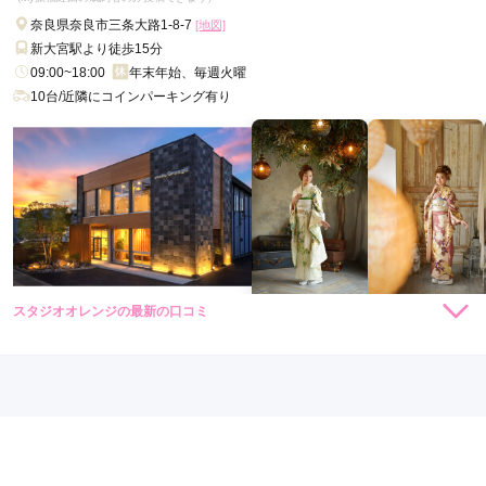
口コミ公開日：2026年06月24日
奈良県奈良市三条大路1-8-7
[地図]
TAKAZEN奈良店の口コミ・評判をもっと見る
新大宮駅より徒歩15分
09:00~18:00
年末年始、毎週火曜
10台/近隣にコインパーキング有り
スタジオオレンジの最新の口コミ
231,000
231,000
レン
円~
レン
円~
タル
タル
(税込)
(税込)
現在表示可能な口コミはございません。