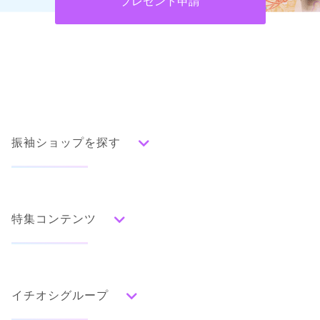
プレゼント申請
振袖ショップを探す
人気の振袖から探す
みんなの振袖ランキングトップ
特集コンテンツ
口コミから探す
色別ランキング
イベント・フェアから探す
口コミ一覧
赤
成人式の前撮り・後撮り特集
朱
ベージュ
ピンク
オレンジ
黄
緑
水色
青
紺
紫
茶
ゴールド
シルバー
イチオシグループ
ママ振特集
グレー
黒
白
その他