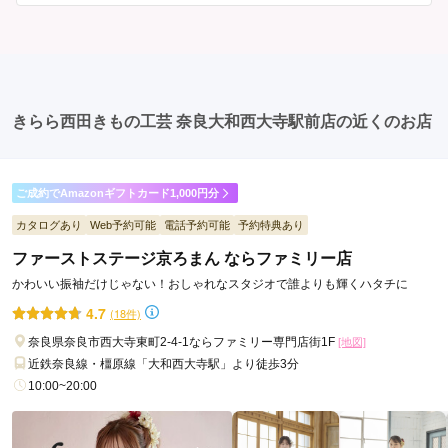
を確認しましょう。 写真撮影: 成人式の後、家族や友人
ば、家族や友人の結婚式、卒業式、初詣などがありま
との記念撮影を行うことが多いです。 帰宅: 帰宅後、振
す。 成人式以外での振袖の着用は、華やかな場に適して
袖から着替えます。振袖は当日返却せず、後日お店に返
おり、伝統的な日本の美しさを表現することができま
却しに行く場合が多いです。 同窓会: 成人式当日に同窓
す。
会が行われる場合が多いです。 二次会: 同窓会後、友人
たちとの二次会や三次会を楽しむ人もいます。
きらら西田きもの工芸 奈良大和西大寺駅前店の近くのお店
ご成約でAmazonギフトカード1,000円分
カタログあり
Web予約可能
電話予約可能
予約特典あり
ファーストステージ京ろまん ならファミリー店
かわいい振袖だけじゃない！おしゃれなスタジオで誰よりも輝くハタチに
4.7
(18件)
奈良県奈良市西大寺東町2-4-1ならファミリー専門店街1F
[地図]
近鉄奈良線・橿原線「大和西大寺駅」より徒歩3分
10:00~20:00