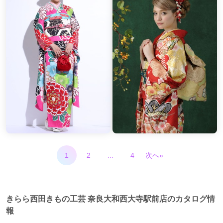
1
2
...
4
次へ»
きらら西田きもの工芸 奈良大和西大寺駅前店のカタログ情
報