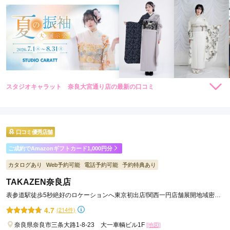
スタジオキャラット 奈良大宮通り店の最新の口コミ
184,800
184,800
レン
円~
レン
円~
タル
タル
3.8
(税込)
(税込)
426,800
426,800
購
円~
購
円~
入
入
店内
4
店員
4
振袖選び
3
撮影
4
(税込)
(税込)
ご利用金額：
約63,000円
ご利用目的：
写真撮影 /
成人式
口コミ優秀店舗
ご利用日：2023年02月
ご成約でAmazonギフトカード1,000円分
選べる着物の種類は少なかったけど、気に入ったものがあり良
カタログあり
Web予約可能
電話予約可能
予約特典あり
かったです。スタッフの方も明るく、楽しく撮影出来ました。
TAKAZEN奈良店
表参道駅徒歩5秒絶好のロケーションへ東京初出店!関西一円店舗展開地域密着
口コミ公開日：2023年03月10日
49年信用と実績をモットーに
4.7
(214件)
スタジオキャラット 奈良大宮通り店の口コミ・評判をもっと見る
奈良県奈良市三条大路1-8-23 大一車輌ビル1F
[地図]