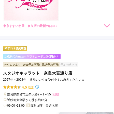
東京ますいわ屋 奈良店の最新の口コミ
現在表示可能な口コミはございません。
口コミ優秀店舗
ご成約でAmazonギフトカード1,000円分
カタログあり
Web予約可能
電話予約可能
予約特典あり
スタジオキャラット 奈良大宮通り店
2027年～2028年 振袖レンタル受付中！お急ぎください☆
4.5
(9件)
奈良県奈良市三条大路2－1－55
[地図]
近鉄新大宮駅から徒歩約15分
09:00~18:00
毎週火曜、毎週木曜