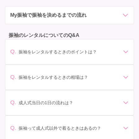
My振袖で振袖を決めるまでの流れ
振袖のレンタルについてのQ&A
Q.
振袖をレンタルするときのポイントは？
デザイン: 好きな色や柄など自分の好みで選ぶ場合や、成
人式の会場の雰囲気に合わせてデザインを選ぶ場合など
があります。 サイズ選び: 自分の体型に合ったサイズを
Q.
振袖をレンタルするときの相場は？
選ぶことが大切です。事前に試着をし、必要であればサ
振袖のレンタル相場は店舗や地域、デザインによって異
イズ調整をお願いすることもあります。 価格: 予算に合
なりますが、一般的には10万円から30万円程度が相場と
わせてプランを選ぶことができます。また、プランやレ
されています。 高級なものやブランド物になると、それ
ンタル料金に含まれるもの（小物や帯、草履など）を確
Q.
成人式当日の1日の流れは？
以上の価格になることもあります。具体的な価格はMy振
認しましょう。 期間: レンタル期間や返却のルールをし
準備: 着付け、ヘアメイクの予約はほとんどの場合が先着
袖でプランをご確認いただくか、店舗に問い合わせてみ
っかり確認しておく必要があります。 お店選び: 評判や
順の場合で、早朝からスタートする場合も多いです。 成
てください。
口コミを事前にチェックして、信頼できるお店を選びま
人式: 一般的に午前中に成人式が行わる場合が多いです
Q.
しょう。
振袖って成人式以外で着るときはあるの？
が、午前午後で二部制の地域もあるため、自分の市町村
はい、成人式以外でも振袖を着る機会はあります。例え