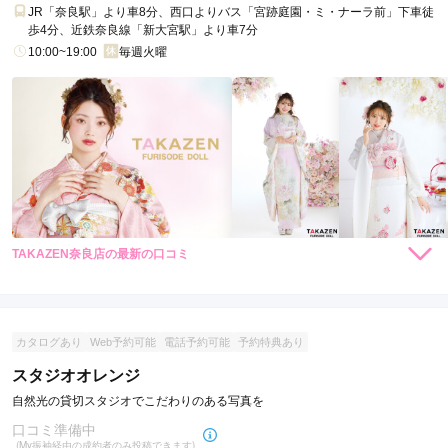
JR「奈良駅」より車8分、西口よりバス「宮跡庭園・ミ・ナーラ前」下車徒
歩4分、近鉄奈良線「新大宮駅」より車7分
10:00~19:00
毎週火曜
TAKAZEN奈良店の最新の口コミ
306,000
262,900
レン
円~
レン
円~
タル
タル
5.0
(税込)
(税込)
638,000
473,000
購
円~
購
円~
入
入
店内
5
店員
5
振袖選び
5
(税込)
(税込)
ご利用金額：
--
ご利用目的：
レンタル /
成人式
カタログあり
Web予約可能
電話予約可能
予約特典あり
ご利用日：2026年06月
スタジオオレンジ
自然光の貸切スタジオでこだわりのある写真を
よかったです。
口コミ準備中
(My振袖経由の成約者のみ投稿できます)