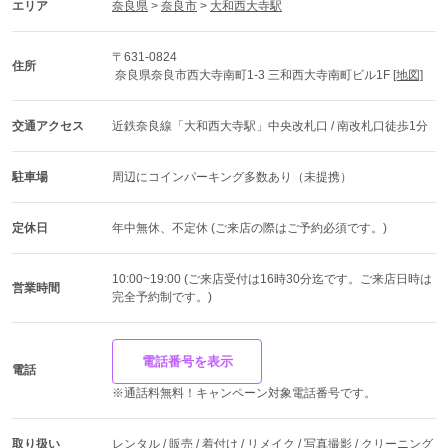
エリア
奈良県
 > 
奈良市
 > 
大和西大寺駅
〒631-0824
住所
 奈良県奈良市西大寺南町1-3 三和西大寺南町ビル1F 
[地図]
交通アクセス
近鉄奈良線「大和西大寺駅」中央改札口 / 南改札口徒歩1分
駐車場
周辺にコインパーキング多数あり（未提携）
定休日
年中無休、不定休 (ご来店の際はご予約必須です。)
10:00~19:00 (ご来店受付は16時30分迄です。ご来店日時は
営業時間
完全予約制です。)
電話番号を表示
電話
※通話料無料！キャンペーン対象電話番号です。
取り扱い
レンタル / 販売 / 着付け / リメイク / 写真撮影 / クリーニング