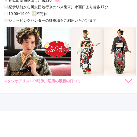
和歌山県和歌山市川辺220
[地図]
紀伊駅前から川永団地行きのバス乗車川永西口より徒歩17分
10:00~19:00
不定休
ショッピングセンターの駐車場をご利用いただけます
スタジオアリス LiPi紀伊川辺店の最新の口コミ
4.0
店内
4
店員
4
振袖選び
4
ご利用金額：
約110,000円
ご利用目的：
レンタル /
成人式
ご利用日：2021年12月
スタッフの方々が親切にしてくださって楽しく撮影することが
できました