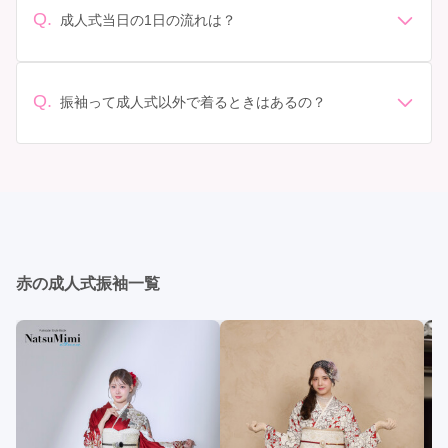
されています。 高級なものやブランド物になると、それ
ンタル料金に含まれるもの（小物や帯、草履など）を確
Q.
成人式当日の1日の流れは？
以上の価格になることもあります。具体的な価格はMy振
認しましょう。 期間: レンタル期間や返却のルールをし
準備: 着付け、ヘアメイクの予約はほとんどの場合が先着
袖でプランをご確認いただくか、店舗に問い合わせてみ
っかり確認しておく必要があります。 お店選び: 評判や
順の場合で、早朝からスタートする場合も多いです。 成
てください。
口コミを事前にチェックして、信頼できるお店を選びま
人式: 一般的に午前中に成人式が行わる場合が多いです
Q.
しょう。
振袖って成人式以外で着るときはあるの？
が、午前午後で二部制の地域もあるため、自分の市町村
はい、成人式以外でも振袖を着る機会はあります。例え
を確認しましょう。 写真撮影: 成人式の後、家族や友人
ば、家族や友人の結婚式、卒業式、初詣などがありま
との記念撮影を行うことが多いです。 帰宅: 帰宅後、振
す。 成人式以外での振袖の着用は、華やかな場に適して
袖から着替えます。振袖は当日返却せず、後日お店に返
おり、伝統的な日本の美しさを表現することができま
却しに行く場合が多いです。 同窓会: 成人式当日に同窓
す。
会が行われる場合が多いです。 二次会: 同窓会後、友人
たちとの二次会や三次会を楽しむ人もいます。
赤の成人式振袖一覧