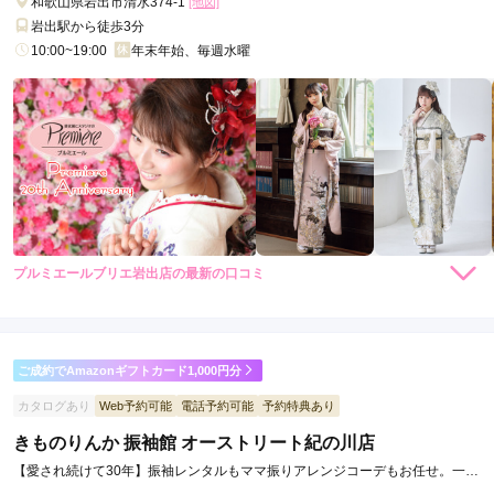
和歌山県岩出市清水374-1
[地図]
岩出駅から徒歩3分
10:00~19:00
年末年始、毎週水曜
プルミエールブリエ岩出店の最新の口コミ
5.0
店内
5
店員
5
振袖選び
5
ご利用金額：
約257,000円
ご利用目的：
レンタル /
成人式
ご成約でAmazonギフトカード1,000円分
ご利用日：2026年03月
カタログあり
Web予約可能
電話予約可能
予約特典あり
きものりんか 振袖館 オーストリート紀の川店
スタッフの方の対応がすごく良かったです
【愛され続けて30年】振袖レンタルもママ振りアレンジコーデもお任せ。一番
かわいいが見つかるお店。