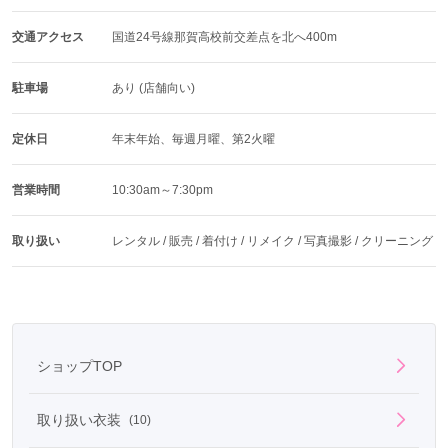
交通アクセス
国道24号線那賀高校前交差点を北へ400m
駐車場
あり (店舗向い)
定休日
年末年始、毎週月曜、第2火曜
営業時間
10:30am～7:30pm
取り扱い
レンタル / 販売 / 着付け / リメイク / 写真撮影 / クリーニング
ショップTOP
取り扱い衣装
(10)