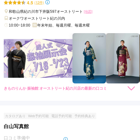
口コミ公開日：2026年06月27日
4.5
(12件)
プルミエールブリエ岩出店の口コミ・評判をもっと見る
和歌山県紀の川市下井阪597オーストリート
[地図]
オークワオーストリート紀の川内
10:00~18:00
年末年始、毎週月曜、毎週木曜
きものりんか 振袖館 オーストリート紀の川店の最新の口コミ
5.0
店内
5
店員
5
振袖選び
5
ご利用金額：
約88,000円
ご利用目的：
レンタル /
成人式
カタログあり
Web予約可能
電話予約可能
予約特典あり
ご利用日：2026年05月
白山写真館
ゆっくり相談しながら選べて良かったです。
口コミ準備中