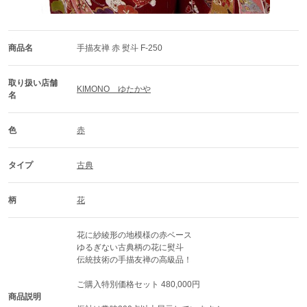
商品名
手描友禅 赤 熨斗 F-250
取り扱い店舗
KIMONO　ゆたかや
名
色
赤
タイプ
古典
柄
花
花に紗綾形の地模様の赤ベース

ゆるぎない古典柄の花に熨斗

伝統技術の手描友禅の高級品！

ご購入特別価格セット 480,000円

商品説明