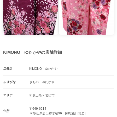
KIMONO ゆたかやの店舗詳細
店舗名
KIMONO　ゆたかや
ふりがな
きもの　ゆたかや
エリア
和歌山県
 > 
岩出市
〒649-6214
住所
 和歌山県岩出市水栖96　[和歌山]  
[地図]