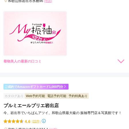
和歌山県岩出市水栖96
[地図]
着物美人の最新の口コミ
現在表示可能な口コミはございません。
ご成約でAmazonギフトカード1,000円分
カタログあり
Web予約可能
電話予約可能
予約特典あり
プルミエールブリエ岩出店
今、岩出市でいちばんアツイ、和歌山県最大級の 振袖専門店＆写真館です！
4.6
(22件)