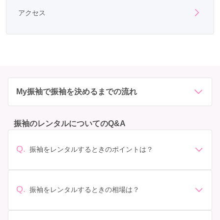
アクセス
My振袖で振袖を決めるまでの流れ
振袖のレンタルについてのQ&A
Q.
振袖をレンタルするときのポイントは？
デザイン: 好きな色や柄など自分の好みで選ぶ場合や、成
人式の会場の雰囲気に合わせてデザインを選ぶ場合など
があります。 サイズ選び: 自分の体型に合ったサイズを
Q.
振袖をレンタルするときの相場は？
選ぶことが大切です。事前に試着をし、必要であればサ
振袖のレンタル相場は店舗や地域、デザインによって異
イズ調整をお願いすることもあります。 価格: 予算に合
なりますが、一般的には10万円から30万円程度が相場と
わせてプランを選ぶことができます。また、プランやレ