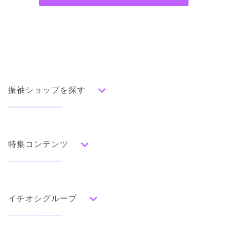
振袖ショップを探す
人気の振袖から探す
みんなの振袖ランキングトップ
特集コンテンツ
口コミから探す
色別ランキング
イベント・フェアから探す
口コミ一覧
赤
成人式の前撮り・後撮り特集
朱
ベージュ
ピンク
オレンジ
黄
緑
水色
青
紺
紫
茶
ゴールド
シルバー
イチオシグループ
ママ振特集
グレー
黒
白
その他
個性的振袖コーディネート特集