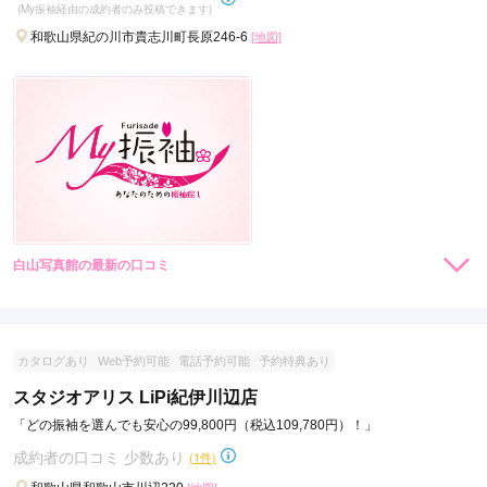
(My振袖経由の成約者のみ投稿できます)
和歌山県紀の川市貴志川町長原246-6
[地図]
口コミ公開日：2026年05月03日
きものりんか 振袖館 オーストリート紀の川店の口コミ・評判をもっと見る
白山写真館の最新の口コミ
現在表示可能な口コミはございません。
カタログあり
Web予約可能
電話予約可能
予約特典あり
スタジオアリス LiPi紀伊川辺店
「どの振袖を選んでも安心の99,800円（税込109,780円）！」
成約者の口コミ 少数あり
(1件)