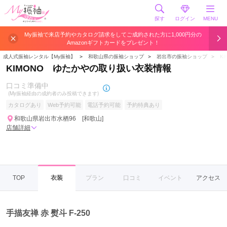
探す
ログイン
MENU
My振袖で来店予約やカタログ請求をしてご成約された方に1,000円分の
Amazonギフトカードをプレゼント！
成人式振袖レンタル【My振袖】
＞
和歌山県の振袖ショップ
＞
岩出市の振袖ショップ
＞
K
KIMONO ゆたかやの取り扱い衣装情報
口コミ準備中
(My振袖経由の成約者のみ投稿できます)
カタログあり
Web予約可能
電話予約可能
予約特典あり
和歌山県岩出市水栖96 [和歌山]
店舗詳細
TOP
衣装
プラン
口コミ
イベント
アクセス
手描友禅 赤 熨斗 F-250