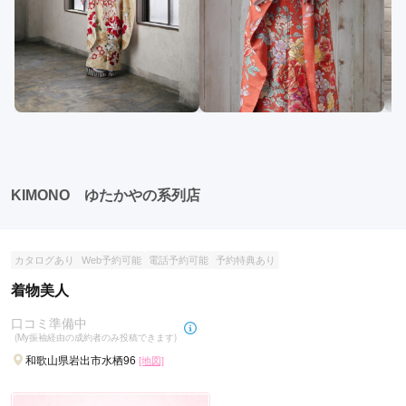
KIMONO ゆたかやの系列店
カタログあり
Web予約可能
電話予約可能
予約特典あり
着物美人
口コミ準備中
(My振袖経由の成約者のみ投稿できます)
和歌山県岩出市水栖96
[地図]