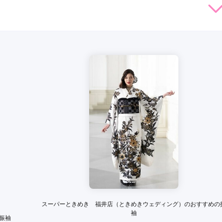
264,000
231,000
253,000
231,
円~(税
レンタ
円~(税
レンタ
円~(税
レンタ
ル
ル
ル
込)
込)
込)
59,030
426,030
448,030
426,03
店員
5
振袖選び
5
購入
購入
購入
円~(税込)
円~(税込)
円~(税込)
利用目的：
レンタル /
成人式
ご利用日：2017年05月
顔が素敵で、すごく良い印象を持ち、また来店したいと思いまし
口コミ公開日：2017年05月10
と見る
スーパーときめき 福井店（ときめきウェディング）のおすすめの
袖
振袖