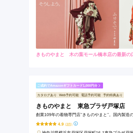
きものやまと 木の葉モール橋本店の最新の
レンタ
ル
4.0
4
店内
4
購入
ご利用金額：
約77,000円
ご
電話対応も実際の対応も、
ご成約でAmazonギフトカード1,000円分
カタログあり
Web予約可能
電話予約可能
予約特典あり
きものやまと 木の葉モール橋本店の口コミ・評判
きものやまと 東急プラザ戸塚店
創業109年の着物専門店’’きものやまと’’。国内製
4.9
(3件)
神奈川県横浜市戸塚区戸塚町16-1東急プラザ戸