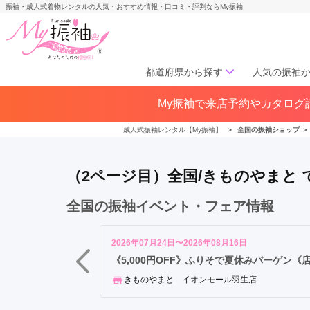
振袖・成人式着物レンタルの人気・おすすめ情報・口コミ・評判ならMy振袖
都道府県から探す
人気の振袖
My振袖で来店予約やカタログ請
北海道／東北
北海道(141)
青森県(41)
岩手
成人式振袖レンタル【My振袖】
＞
全国の振袖ショップ
＞
宮城県(72)
秋田県(29)
山形県
福島県(60)
（2ページ目）全国/きものやまと
中部
全国の振袖イベント・フェア情報
愛知県(285)
静岡県(148)
岐阜県(85)
三重県(76)
長野県
2026年07月24日〜2026年08月16日
山梨県(37)
新潟県(65)
《5,000円OFF》ふりそで夏休みバーゲン《
きものやまと イオンモール羽生店
関西
大阪府(307)
兵庫県(195)