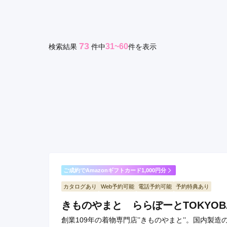
京都府(134)
滋賀県(55)
奈良
和歌山県(36)
73
31~60
検索結果
件
中
件を表示
四国
香川県(44)
徳島県(23)
愛媛県
高知県(30)
ご成約でAmazonギフトカード1,000円分
カタログあり
Web予約可能
電話予約可能
予約特典あり
きものやまと ららぽーとTOKYOB
創業109年の着物専門店’’きものやまと’’。国内製