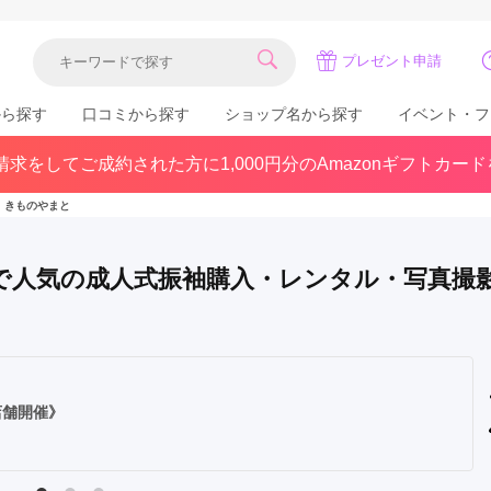
プレゼント申請
から探す
口コミから探す
ショップ名から探す
イベント・フ
求をしてご成約された方に1,000円分のAmazonギフトカー
関東
県(30)
東京都(383)
千葉県(183)
きものやまと
(36)
埼玉県(246)
神奈川県(228)
茨城県(93)
群馬県(57)
栃木県(54)
 で人気の成人式振袖購入・レンタル・写真撮
北陸
石川県(57)
福井県(38)
富山県(37)
(80)
店舗開催》
中国
広島県(87)
岡山県(69)
鳥取県(29)