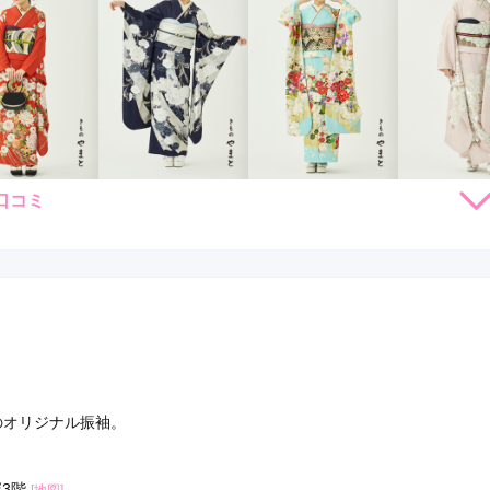
口コミ
264,000
231,000
253,000
231,
円~(税
レンタ
円~(税
レンタ
円~(税
レンタ
ル
ル
ル
込)
込)
込)
59,030
426,030
448,030
426,03
店員
4
振袖選び
4
購入
購入
購入
円~(税込)
円~(税込)
円~(税込)
利用目的：
レンタル /
成人式
ご利用日：2026年04月
とても良かったです
口コミ公開日：2026年05月10
をもっと見る
造のオリジナル振袖。
塚3階