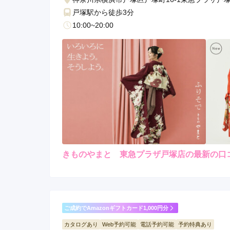
戸塚駅から徒歩3分
10:00~20:00
きものやまと 東急プラザ戸塚店の最新の口
レンタ
ル
5.0
4
店内
5
購入
ご利用金額：
約330,000円
ご
気に入った振袖ばかりで決
ご成約でAmazonギフトカード1,000円分
き合ってくれて満足できる
カタログあり
Web予約可能
電話予約可能
予約特典あり