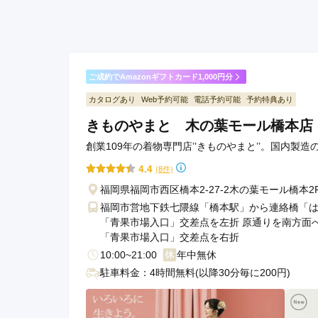
ご成約でAmazonギフトカード1,000円分
カタログあり
Web予約可能
電話予約可能
予約特典あり
きものやまと 木の葉モール橋本店
創業109年の着物専門店’’きものやまと’’。国内製
4.4
(8件)
福岡県福岡市西区橋本2-27-2木の葉モール橋本2
福岡市営地下鉄七隈線「橋本駅」から連絡橋「はし
「青果市場入口」交差点を左折 原通りを南方面へ
「青果市場入口」交差点を右折
10:00~21:00
年中無休
駐車料金：4時間無料(以降30分毎に200円)