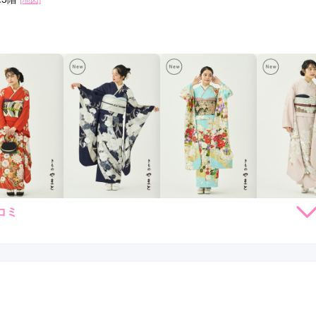
[地図]
コミ
264,000
231,000
253,000
231,
円~(税
レンタ
円~(税
レンタ
円~(税
レンタ
ル
ル
ル
込)
込)
込)
59,030
426,030
448,030
426,03
店員
5
振袖選び
5
購入
購入
購入
円~(税込)
円~(税込)
円~(税込)
利用目的：
レンタル /
成人式
ご利用日：2026年05月
めるのが大変でしたが、スタッフの方が納得いくまで選ぶのを付
物を選べました