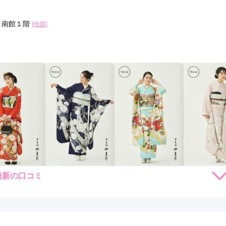
Y 南館１階
[地図]
最新の口コミ
264,000
231,000
253,000
231,
円~(税
レンタ
円~(税
レンタ
円~(税
レンタ
ル
ル
ル
込)
込)
込)
59,030
426,030
448,030
426,03
店員
5
購入
購入
購入
円~(税込)
円~(税込)
円~(税込)
利用目的：
購入 /
成人式
ご利用日：2026年04月
く、着付けやコーディネートのアドバイスをよくしてくれた