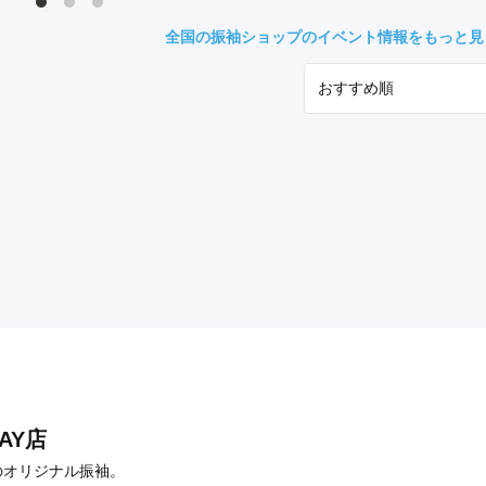
県(52)
島根県(26)
山口県(60)
全国の振袖ショップのイベント情報をもっと見
九州／沖縄
(51)
福岡県(160)
熊本県(67)
長崎県(44)
佐賀県(25)
大分県(36)
宮崎県(41)
鹿児島県(31)
沖縄県(40)
AY店
造のオリジナル振袖。