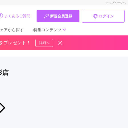
トップページへ
よくあるご質問
新規会員登録
ログイン
ェアから探す
特集コンテンツ
ドをプレゼント！
詳細へ
成人式の前撮り・後撮り特集
ママ振特集
影店
個性的振袖コーディネート特集
成人式レポート
振袖ブランド特集
2026年07月24日〜2026年08月16日
《5,000円OFF》ふりそで夏休みバーゲン《店舗開催》
口コミ優秀店舗
きものやまと セレオ甲府店
振袖タイプ診断