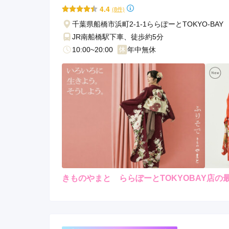
4.4
(8件)
千葉県船橋市浜町2-1-1ららぽーとTOKYO-BA
JR南船橋駅下車、徒歩約5分
10:00~20:00
年中無休
きものやまと ららぽーとTOKYOBAY店の
レンタ
ル
5.0
4
店内
5
購入
ご利用金額：
約160,000円
ご
店員さんの対応がとてもよ