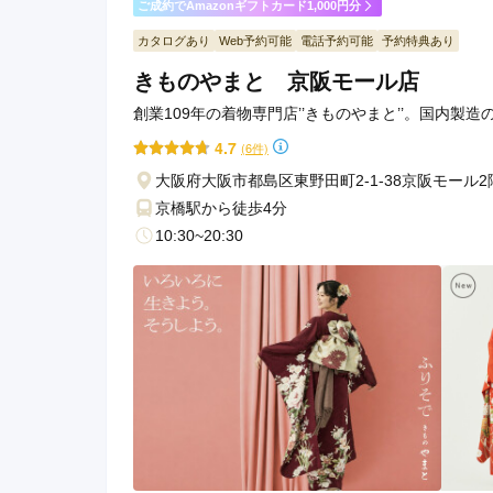
ご成約でAmazonギフトカード1,000円分
カタログあり
Web予約可能
電話予約可能
予約特典あり
きものやまと ららぽーとTOKYOBAY店の口コミ
きものやまと 京阪モール店
創業109年の着物専門店’’きものやまと’’。国内製
4.7
(6件)
大阪府大阪市都島区東野田町2-1-38京阪モール
京橋駅から徒歩4分
10:30~20:30