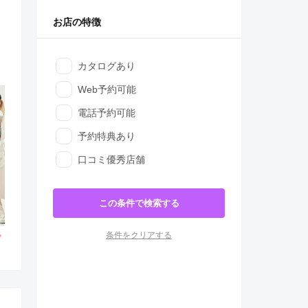
お店の特徴
カタログあり
Web予約可能
電話予約可能
予約特典あり
口コミ優秀店舗
この条件で検索する
条件をクリアする
000
253,000
143,000
円~(税
レンタ
円~(税
レンタ
円~(税
ル
ル
込)
込)
込)
0
448,030
338,030
購入
購入
円~(税込)
円~(税込)
円~(税込)