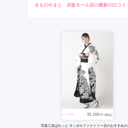
きものやまと 京阪モール店の最新の口コミ
レンタ
ル
5.0
4
店内
5
購入
ご利用金額：
約230,000円
ご
店員さんがとても親切で笑
た。
きものやまと 京阪モール店の口コミ・評判をもっ
35,200
レンタル
円~(税込)
写真工房ぱれっと サッポロファクトリー店のおすすめの