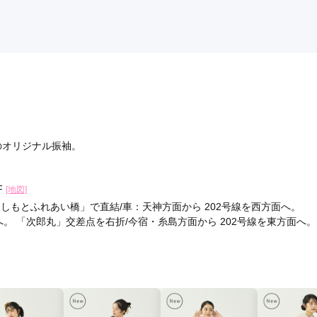
造のオリジナル振袖。
F
[地図]
もとふれあい橋」で直結/車：天神方面から 202号線を西方面へ。
。 「次郎丸」交差点を右折/今宿・糸島方面から 202号線を東方面へ。