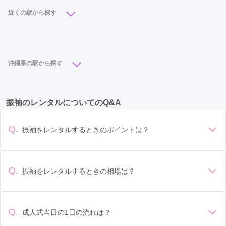
近くの駅から探す
旭橋駅
(1)
美栄橋駅
(1)
沖縄県の駅から探す
旭橋駅
(1)
美栄橋駅
(1)
振袖のレンタルについてのQ&A
Q.
振袖をレンタルするときのポイントは？
デザイン: 好きな色や柄など自分の好みで選ぶ場合や、成人式
の会場の雰囲気に合わせてデザインを選ぶ場合などがありま
す。 サイズ選び: 自分の体型に合ったサイズを選ぶことが大切
Q.
振袖をレンタルするときの相場は？
です。事前に試着をし、必要であればサイズ調整をお願いす
振袖のレンタル相場は店舗や地域、デザインによって異なり
ることもあります。 価格: 予算に合わせてプランを選ぶことが
ますが、一般的には10万円から30万円程度が相場とされてい
できます。また、プランやレンタル料金に含まれるもの（小
ます。 高級なものやブランド物になると、それ以上の価格に
物や帯、草履など）を確認しましょう。 期間: レンタル期間や
Q.
成人式当日の1日の流れは？
なることもあります。具体的な価格はMy振袖でプランをご確
返却のルールをしっかり確認しておく必要があります。 お店