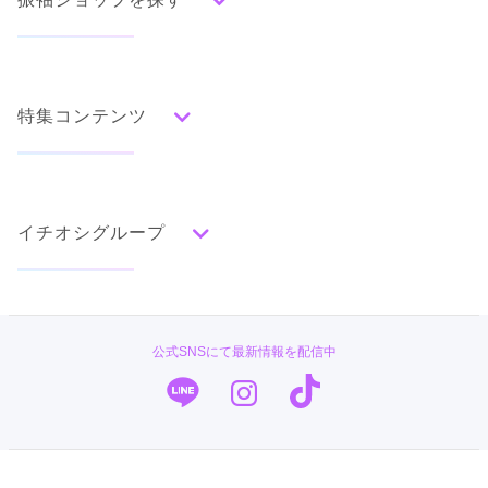
人気の振袖から探す
みんなの振袖ランキングトップ
特集コンテンツ
口コミから探す
色別ランキング
イベント・フェアから探す
口コミ一覧
赤
成人式の前撮り・後撮り特集
朱
ベージュ
ピンク
オレンジ
黄
緑
水色
青
紺
紫
茶
ゴールド
シルバー
イチオシグループ
ママ振特集
グレー
黒
白
その他
個性的振袖コーディネート特集
#振袖gram
タイプ別ランキング
成人式レポート
古典
エレガント
キュート
クール
グラマラス
TAKAZEN
振袖ブランド特集
公式SNSにて最新情報を配信中
レトロ
PLUM
口コミ優秀店舗
キモノハーツ／kimono hearts
振袖タイプ診断
柄別ランキング
振袖専門店 オンディーヌ
無地
花
桜
梅
菊
松
竹
牡丹
バラ
椿