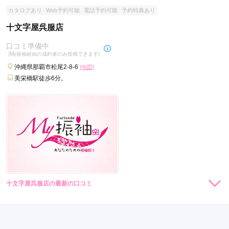
カタログあり
Web予約可能
電話予約可能
予約特典あり
十文字屋呉服店
口コミ準備中
(My振袖経由の成約者のみ投稿できます)
沖縄県那覇市松尾2-8-6
[地図]
美栄橋駅徒歩6分。
十文字屋呉服店の最新の口コミ
現在表示可能な口コミはございません。