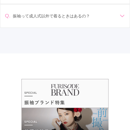
準備: 着付け、ヘアメイクの予約はほとんどの場合が先着順の
認いただくか、店舗に問い合わせてみてください。
選び: 評判や口コミを事前にチェックして、信頼できるお店を
場合で、早朝からスタートする場合も多いです。 成人式: 一般
選びましょう。
的に午前中に成人式が行わる場合が多いですが、午前午後で
Q.
振袖って成人式以外で着るときはあるの？
二部制の地域もあるため、自分の市町村を確認しましょう。
はい、成人式以外でも振袖を着る機会はあります。例えば、
写真撮影: 成人式の後、家族や友人との記念撮影を行うことが
家族や友人の結婚式、卒業式、初詣などがあります。 成人式
多いです。 帰宅: 帰宅後、振袖から着替えます。振袖は当日返
以外での振袖の着用は、華やかな場に適しており、伝統的な
却せず、後日お店に返却しに行く場合が多いです。 同窓会: 成
日本の美しさを表現することができます。
人式当日に同窓会が行われる場合が多いです。 二次会: 同窓会
後、友人たちとの二次会や三次会を楽しむ人もいます。