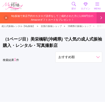
探す
ログイン
MENU
旭
My振袖で来店予約やカタログ請求をしてご成約された方に1,000円分の
Amazonギフトカードをプレゼント！
橋
駅
成人式振袖レンタル【My振袖】
＞
全国の振袖ショップ
＞
沖縄県の振袖ショップ
＞
那覇市
美
栄
（1ページ目）美栄橋駅(沖縄県) で人気の成人式振袖
橋
購入・レンタル・写真撮影店
駅
1
検索結果
件