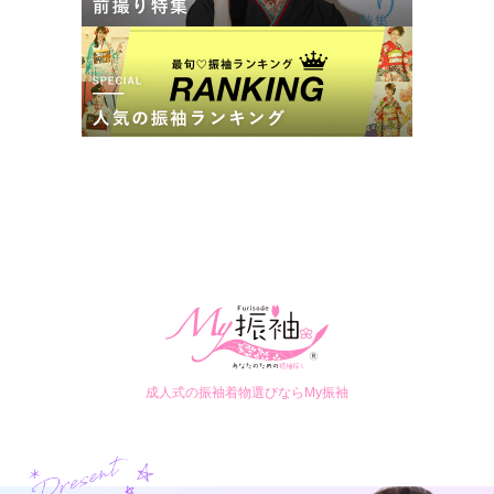
成人式の振袖着物選びならMy振袖