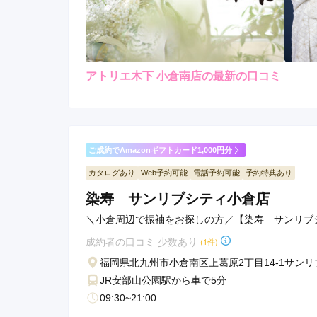
アトリエ木下 小倉南店の最新の口コミ
4.0
店内
4
ご利用金額：
約240,000円
ご
スタッフ皆さん丁寧に対応
ご成約でAmazonギフトカード1,000円分
カタログあり
Web予約可能
電話予約可能
予約特典あり
アトリエ木下 小倉南店の口コミ・評判をもっと見る
染寿 サンリブシティ小倉店
＼小倉周辺で振袖をお探しの方／【染寿 サンリブ
成約者の口コミ 少数あり
(1件)
福岡県北九州市小倉南区上葛原2丁目14-1サンリ
JR安部山公園駅から車で5分
09:30~21:00