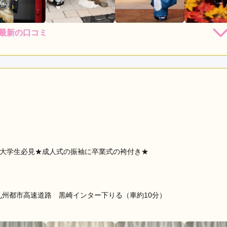
最新の口コミ
店員
5
振袖選び
5
レンタル /
成人式
ご利用日：2026年07月
てくれとても助かりました
口コミ公開日：2026年08月01
ミ・評判をもっと見る
の大学生必見★成人式の振袖に卒業式の袴付き★
九州都市高速道路 黒崎インター下りる（車約10分）