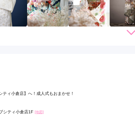
店員
4
振袖選び
4
利用目的：
レンタル /
成人式
ご利用日：2026年04月
してくれたので良かったです。
口コミ公開日：2026年05月22
シティ小倉店】へ！成人式もおまかせ！
ブシティ小倉店1F
[地図]