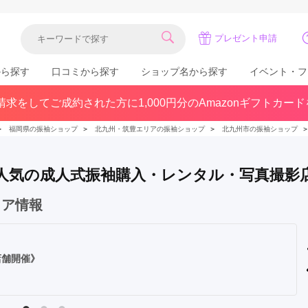
プレゼント申請
から探す
口コミから探す
ショップ名から探す
イベント・フ
求をしてご成約された方に1,000円分のAmazonギフトカー
関東
県(30)
東京都(383)
千葉県(183)
＞
福岡県の振袖ショップ
＞
北九州・筑豊エリアの振袖ショップ
＞
北九州市の振袖ショップ
(36)
埼玉県(246)
神奈川県(228)
茨城県(93)
群馬県(57)
栃木県(54)
 で人気の成人式振袖購入・レンタル・写真撮影
北陸
ェア情報
石川県(57)
福井県(38)
富山県(37)
(80)
店舗開催》
中国
広島県(87)
岡山県(69)
鳥取県(29)