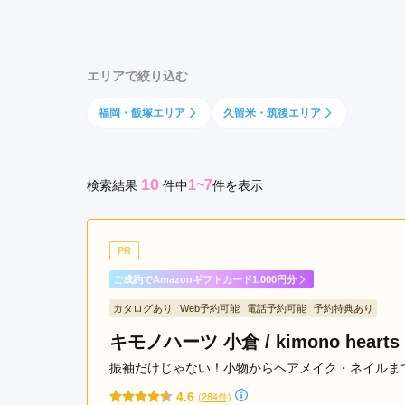
東
京都府(134)
滋賀県(55)
奈良
区
和歌山県(36)
戸
エリアで絞り込む
畑
四国
区
福岡・飯塚エリア
久留米・筑後エリア
香川県(44)
徳島県(23)
愛媛県
若
高知県(30)
松
区
10
1~7
検索結果
件
中
件を表示
門
司
区
PR
小
倉
ご成約でAmazonギフトカード1,000円分
駅
カタログあり
Web予約可能
電話予約可能
予約特典あり
平
キモノハーツ 小倉 / kimono hearts 
和
通
振袖だけじゃない！小物からヘアメイク・ネイルまで
駅
4.6
(284件)