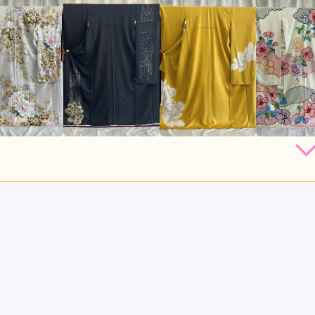
店員
5
振袖選び
5
利用目的：
レンタル /
成人式
ご利用日：2026年05月
もよかったです
口コミ公開日：2026年06月21
っと見る