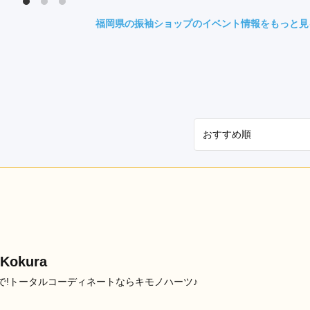
県(52)
島根県(26)
山口県(60)
福岡県の振袖ショップのイベント情報をもっと見
九州／沖縄
(51)
福岡県(160)
熊本県(67)
長崎県(44)
佐賀県(25)
大分県(36)
宮崎県(41)
鹿児島県(31)
沖縄県(40)
Kokura
!トータルコーディネートならキモノハーツ♪