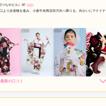
旧つちやビル）3F
[地図]
城口より歩道橋を進み、小倉中央商店街方向へ降りる。向かいにマクドナ
raの最新の口コミ
248,000
248,000
248,000
184,
円~(税
レンタ
円~(税
レンタ
円~(税
レンタ
ル
ル
ル
込)
込)
込)
30,000
530,000
530,000
382,80
店員
5
振袖選び
5
購入
購入
購入
円~(税込)
円~(税込)
円~(税込)
レンタル /
成人式
ご利用日：2026年06月
てくれて
