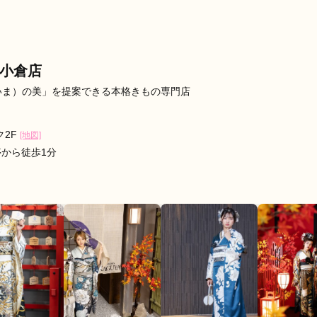
するまで選ばせていただきました．成人式が楽しみになりました♪
晴らしい所です！是非他の方にも来てもらいたいと思いました。
したら是非頼みたいです！
ク小倉店
口コミ公開日：2026年07月21
aの口コミ・評判をもっと見る
（いま）の美」を提案できる本格きもの専門店
ク2F
[地図]
停から徒歩1分