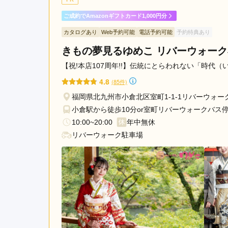
お話がしやすく自分が納得
ご成約でAmazonギフトカード1,000円分
無理な勧誘もなくとても素
また来店する機会がありま
カタログあり
Web予約可能
電話予約可能
予約特典あり
きもの夢見るゆめこ リバーウォー
キモノハーツ 小倉 / kimono hearts Kokur
【祝!本店107周年!!】伝統にとらわれない「時代
4.8
(85件)
福岡県北九州市小倉北区室町1-1-1リバーウォー
小倉駅から徒歩10分or室町リバーウォークバス
10:00~20:00
年中無休
リバーウォーク駐車場