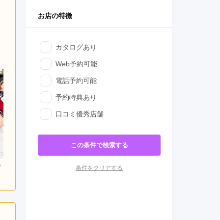
お店の特徴
カタログあり
Web予約可能
電話予約可能
予約特典あり
口コミ優秀店舗
この条件で検索する
800
217,800
217,800
条件をクリアする
円~(税
レンタ
円~(税
レンタ
円~(税
ル
ル
込)
込)
込)
0
418,000
437,800
購入
購入
円~(税込)
円~(税込)
円~(税込)