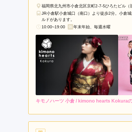
下
福岡県北九州市小倉北区京町2-7-5ひろたビル（
曽
JR小倉駅小倉城口（南口）より徒歩2分。小倉
根
ルドがあります。
駅
10:00~19:00
年末年始、毎週水曜
黒
崎
駅
西
小
倉
駅
本
城
駅
キモノハーツ 小倉 / kimono hearts Koku
レンタ
ル
5.0
5
店内
5
購入
ご利用金額：
--
ご利用目的：
お店の方も丁寧に希望を聞い
PR