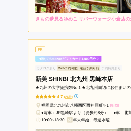
きもの夢見るゆめこ リバーウォーク小倉店の
5.0
店内
5
ご利用金額：
--
ご利用目的：
振袖を選ぶ際に色々提案し
PR
ご成約でAmazonギフトカード1,000円分
きもの夢見るゆめこ リバーウォーク小倉店の口コ
カタログあり
Web予約可能
電話予約可能
予約特典あり
新美 SHINBI 北九州 黒崎本店
★九州の大学提携数No１★北九州周辺にお住まい
4.7
(26件)
福岡県北九州市八幡西区西神原町4-1
[地図]
●電車：JR黒崎駅より（徒歩約8分） ●車：北
10:00~18:30
年末年始、毎週水曜