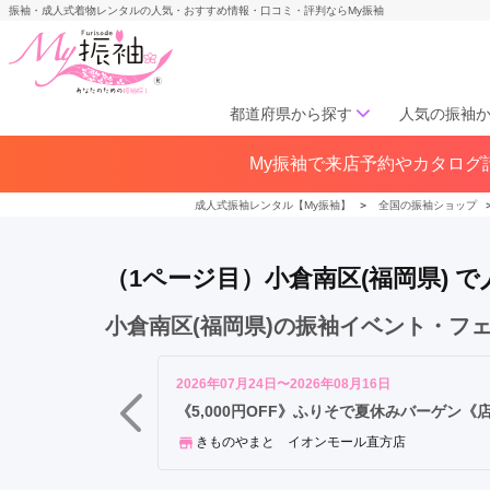
振袖・成人式着物レンタルの人気・おすすめ情報・口コミ・評判ならMy振袖
都道府県から探す
人気の振袖
小
My振袖で来店予約やカタログ請
北海道／東北
倉
北海道(141)
青森県(41)
岩手
北
成人式振袖レンタル【My振袖】
＞
全国の振袖ショップ
宮城県(72)
秋田県(29)
山形県
区
福島県(60)
八
（1ページ目）小倉南区(福岡県)
幡
西
中部
小倉南区(福岡県)の振袖イベント・フ
区
愛知県(285)
静岡県(148)
小
岐阜県(85)
三重県(76)
長野県
倉
2026年07月24日〜2026年08月16日
山梨県(37)
新潟県(65)
南
《5,000円OFF》ふりそで夏休みバーゲン《
区
きものやまと イオンモール直方店
関西
八
幡
大阪府(307)
兵庫県(195)