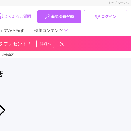
トップページへ
よくあるご質問
新規会員登録
ログイン
ェアから探す
特集コンテンツ
ドをプレゼント！
詳細へ
成人式の前撮り・後撮り特集
＞
小倉南区
ママ振特集
店
個性的振袖コーディネート特集
成人式レポート
振袖ブランド特集
2026年08月01日〜2026年08月31日
【8月限定】年に一度の 振袖BIG SALE【今だけの超お得が盛りだくさ
口コミ優秀店舗
キモノハーツ 小倉 / kimono hearts Ko...
振袖タイプ診断