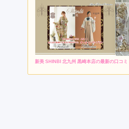
新美 SHINBI 北九州 黒崎本店の最新の口コミ
5.0
店内
5
ご利用金額：
約260,000円
ご
きものすごく品がよくて

店舗自体の品があってとて
新美 SHINBI 北九州 黒崎本店の口コミ・評判をも