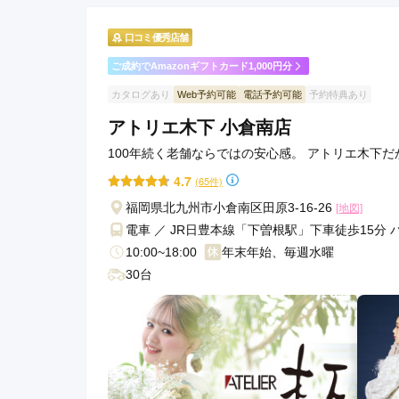
口コミ優秀店舗
ご成約でAmazonギフトカード1,000円分
カタログあり
Web予約可能
電話予約可能
予約特典あり
アトリエ木下 小倉南店
100年続く老舗ならではの安心感。 アトリエ木下
4.7
(65件)
福岡県北九州市小倉南区田原3-16-26
[地図]
電車 ／ JR日豊本線「下曽根駅」下車徒歩15分
10:00~18:00
年末年始、毎週水曜
30台