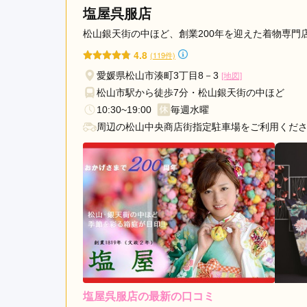
振袖の住吉 八幡浜本店の口コミ・評判をもっと見
塩屋呉服店
松山銀天街の中ほど、創業200年を迎えた着物専門店
4.8
(119件)
愛媛県松山市湊町3丁目8－3
[地図]
松山市駅から徒歩7分・松山銀天街の中ほど
10:30~19:00
毎週水曜
周辺の松山中央商店街指定駐車場をご利用くだ
塩屋呉服店の最新の口コミ
レンタ
ル