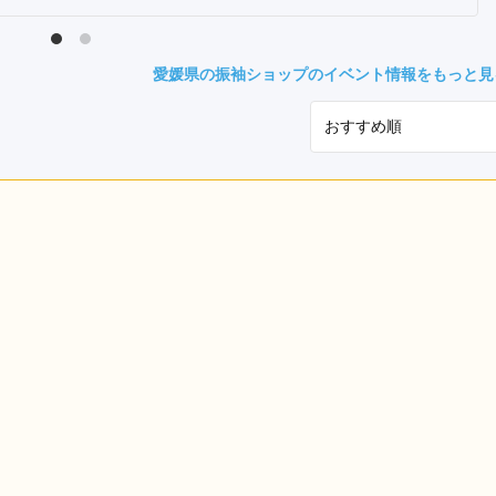
県(52)
島根県(26)
山口県(60)
愛媛県の振袖ショップのイベント情報をもっと見
九州／沖縄
(51)
福岡県(160)
熊本県(67)
長崎県(44)
佐賀県(25)
大分県(36)
宮崎県(41)
鹿児島県(31)
沖縄県(40)