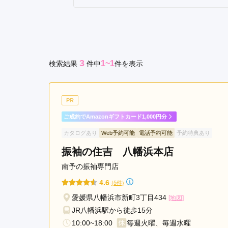
後
京都府(134)
滋賀県(55)
奈良
温
和歌山県(36)
泉
駅
四国
3
1~1
検索結果
件
中
件を表示
香川県(44)
徳島県(23)
愛媛県
高知県(30)
PR
ご成約でAmazonギフトカード1,000円分
カタログあり
Web予約可能
電話予約可能
予約特典あり
振袖の住吉 八幡浜本店
南予の振袖専門店
4.6
(5件)
愛媛県八幡浜市新町3丁目434
[地図]
JR八幡浜駅から徒歩15分
10:00~18:00
毎週火曜、毎週水曜