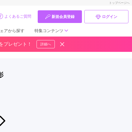
トップページへ
よくあるご質問
新規会員登録
ログイン
ェアから探す
特集コンテンツ
ドをプレゼント！
詳細へ
成人式の前撮り・後撮り特集
ママ振特集
影
個性的振袖コーディネート特集
成人式レポート
振袖ブランド特集
2026年08月02日〜2026年08月18日
口コミ優秀店舗
塩屋で迎えるハタチの記念日/夏休み振袖準備相談会
塩屋呉服店
振袖タイプ診断