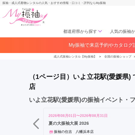
振袖・成人式着物レンタルの人気・おすすめ情報・口コミ・評判ならMy振袖
都道府県から探す
人気の振袖
大
My振袖で来店予約やカタログ請
北海道／東北
街
北海道(141)
青森県(41)
岩手
道
成人式振袖レンタル【My振袖】
＞
全国の振袖ショップ
宮城県(72)
秋田県(29)
山形県
駅
福島県(60)
松
（1ページ目）いよ立花駅(愛媛県
山
市
店
中部
駅
愛知県(285)
静岡県(148)
い
いよ立花駅(愛媛県)の振袖イベント・
岐阜県(85)
三重県(76)
長野県
よ
山梨県(37)
新潟県(65)
立
2026年08月01日〜2026年08月31日
花
夏の大振袖大展 2026
関西
駅
振袖の住吉 八幡浜本店
道
大阪府(307)
兵庫県(195)