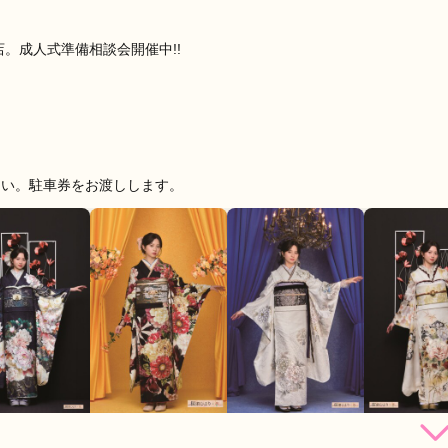
る
。成人式準備相談会開催中!!
さい。駐車券をお渡しします。
363,000
363,000
363,000
363,
円~(税
レンタ
円~(税
レンタ
円~(税
レンタ
ル
ル
ル