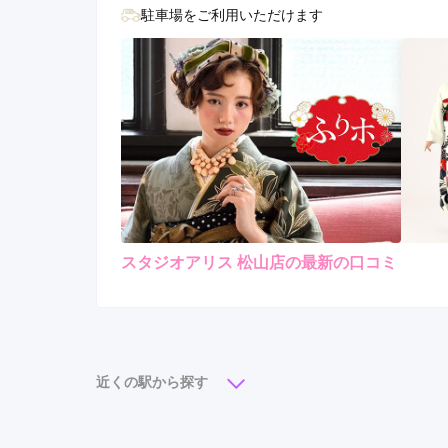
駐車場をご利用いただけます
スタジオアリス 松山店の最新の口コミ
5.0
店内
5
ご利用金額：
約100,000円
ご
とても感じが良かったです
近くの駅から探す
スタジオアリス 松山店の口コミ・評判をもっと見る
大街道駅
(3)
松山市駅
(2)
いよ立花駅
(1)