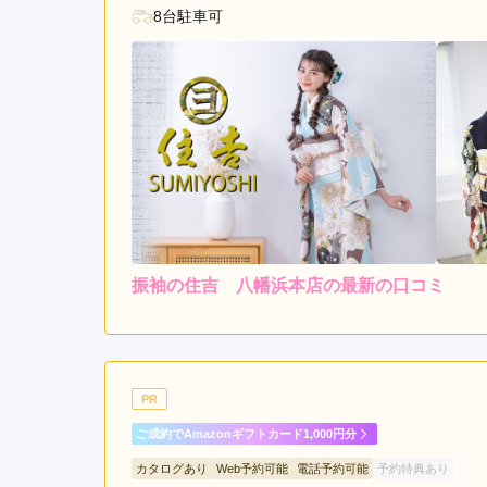
8台駐車可
振袖の住吉 八幡浜本店の最新の口コミ
4.7
店内
5
ご利用金額：
約206,000円
ご
凄くお店も綺麗で、スタッ
PR
いく振袖を選ぶ事ができて
ご成約でAmazonギフトカード1,000円分
カタログあり
Web予約可能
電話予約可能
予約特典あり