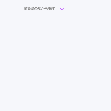
愛媛県の駅から探す
今治駅
(3)
大街道駅
(3)
伊予三島駅
(2)
松