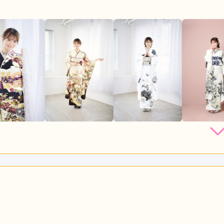
店員
5
振袖選び
4
利用目的：
レンタル /
成人式
ご利用日：2026年03月
フさんも丁寧に接してくれて、色んな要望にも応えてくれて納得
良かった。
口コミ公開日：2026年03月23