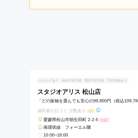
5.0
4
店内
5
購入
ご利用金額：
約262,000円
ご
スタッフの方がとても優し
ったです。
塩屋呉服店の口コミ・評判をもっと見る
カタログあり
Web予約可能
電話予約可能
予約特典あり
スタジオアリス 松山店
「どの振袖を選んでも安心の99,800円（税込109,7
成約者の口コミ 少数あり
(2件)
愛媛県松山市朝生田町 2-2-5
[地図]
南環状線 フォーエル隣
10:00~18:00