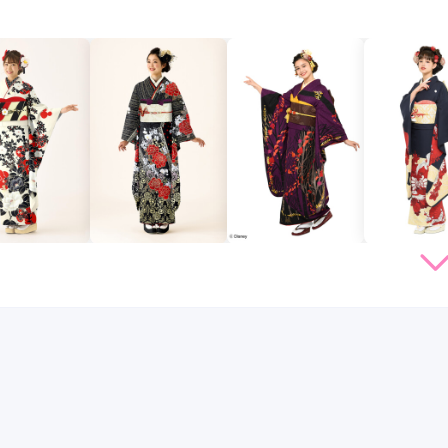
店員
5
振袖選び
5
利用目的：
レンタル /
成人式
ご利用日：2022年09月
口コミ公開日：2022年09月29
道後温泉駅
(1)