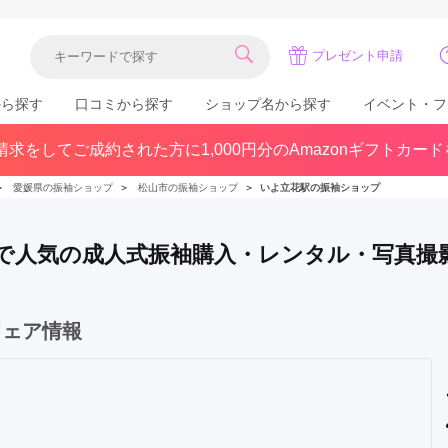
プレゼント申請
から探す
口コミから探す
ショップ名から探す
イベント・フ
求をしてご成約された方に1,000円分のAmazonギフトカー
関東
県(30)
東京都(383)
千葉県(183)
＞
愛媛県の振袖ショップ
＞
松山市の振袖ショップ
＞
いよ立花駅の振袖ショップ
(36)
埼玉県(246)
神奈川県(228)
茨城県(93)
群馬県(57)
栃木県(54)
) で人気の成人式振袖購入・レンタル・写真撮
北陸
石川県(57)
福井県(38)
富山県(37)
フェア情報
(80)
中国
広島県(87)
岡山県(69)
鳥取県(29)