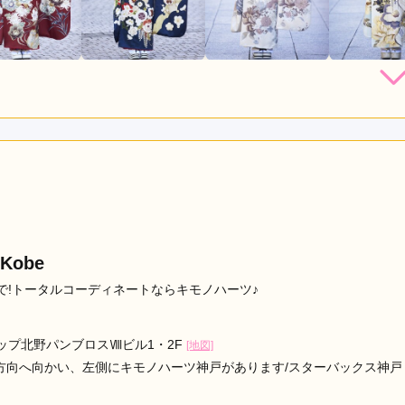
店員
5
振袖選び
5
レンタル /
成人式
ご利用日：2024年03月
袖をレンタル予約することができました♡
口コミ公開日：2024年04月20
Kobe
!トータルコーディネートならキモノハーツ♪
テップ北野パンブロスⅧビル1・2F
[地図]
部方向へ向かい、左側にキモノハーツ神戸があります/スターバックス神戸