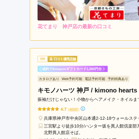
花てまり 神戸店の最新の口コミ
5.0
店内
5
ご利用金額：
--
ご利用目的：
振袖が豊富で着たかった振
PR
口コミ優秀店舗
ご成約でAmazonギフトカード1,000円分
花てまり 神戸店の口コミ・評判をもっと見る
カタログあり
Web予約可能
電話予約可能
予約特典あり
キモノハーツ 神戸 / kimono hearts 
振袖だけじゃない！小物からヘアメイク・ネイルまで
4.7
(469件)
兵庫県神戸市中央区山本通2-12-18ウォールス
三宮駅より徒歩10分/ハンター坂を異人館倶楽
北野異人館店そば。