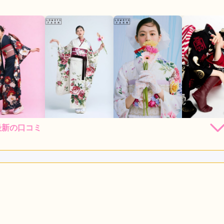
eの最新の口コミ
248,000
248,000
248,000
184,
円~(税
レンタ
円~(税
レンタ
円~(税
レンタ
ル
ル
ル
込)
込)
込)
30,000
530,000
530,000
382,80
店員
5
振袖選び
5
購入
購入
購入
円~(税込)
円~(税込)
円~(税込)
レンタル /
成人式
ご利用日：2026年07月
す。
口コミ公開日：2026年07月30
口コミ・評判をもっと見る