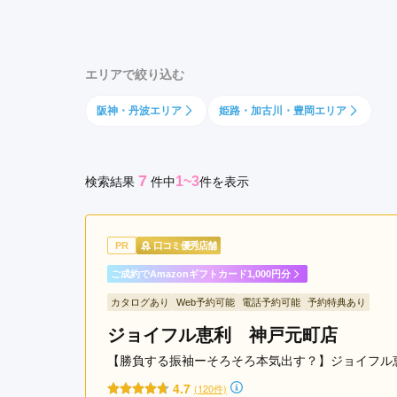
区
京都府(134)
滋賀県(55)
奈良
須
和歌山県(36)
磨
エリアで絞り込む
区
四国
東
阪神・丹波エリア
姫路・加古川・豊岡エリア
香川県(44)
徳島県(23)
愛媛県
灘
高知県(30)
区
元
7
1~3
検索結果
件
中
件を表示
町
駅
神
PR
口コミ優秀店舗
戸
三
ご成約でAmazonギフトカード1,000円分
宮
カタログあり
Web予約可能
電話予約可能
予約特典あり
駅
ジョイフル恵利 神戸元町店
三
宮
【勝負する振袖ーそろそろ本気出す？】ジョイフル
駅
4.7
(120件)