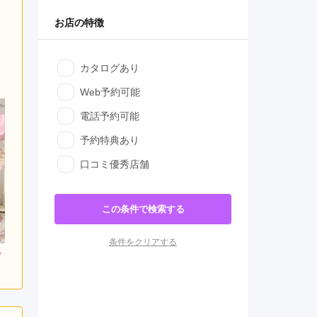
お店の特徴
カタログあり
Web予約可能
電話予約可能
予約特典あり
口コミ優秀店舗
この条件で検索する
条件をクリアする
000
308,000
286,000
円~(税
レンタ
円~(税
レンタ
円~(税
ル
ル
込)
込)
込)
0
473,000
437,800
購入
購入
円~(税込)
円~(税込)
円~(税込)