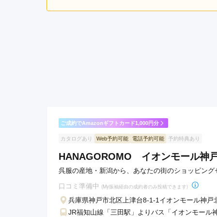
5.0
3
店内
5
購入
ご利用金額：
約220,000円
ご
色々親身になってアドバイ
夢楽染かずの明石店の口コミ・評判をもっと見る
ご成約でAmazonギフトカード1,000円分
カタログあり
Web予約可能
電話予約可能
予約特典あり
HANAGOROMO イオンモール神
呉服の産地・新潟から、あなたの街のショッピング
口コミ準備中
(My振袖経由の成約者のみ投稿できます)
兵庫県神戸市北区上津台8-1-1イオンモール神戸
JR福知山線「三田駅」よりバス「イオンモール神