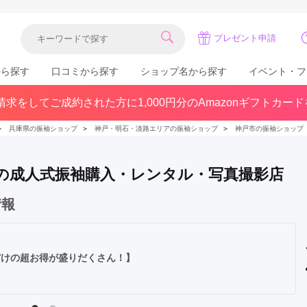
プレゼント申請
から探す
口コミから探す
ショップ名から探す
イベント・フ
求をしてご成約された方に1,000円分のAmazonギフトカー
関東
県(30)
東京都(383)
千葉県(183)
＞
兵庫県の振袖ショップ
＞
神戸・明石・淡路エリアの振袖ショップ
＞
神戸市の振袖ショップ
(36)
埼玉県(246)
神奈川県(228)
茨城県(93)
群馬県(57)
栃木県(54)
気の成人式振袖購入・レンタル・写真撮影店
北陸
情報
石川県(57)
福井県(38)
富山県(37)
(80)
今だけの超お得が盛りだくさん！】
中国
広島県(87)
岡山県(69)
鳥取県(29)