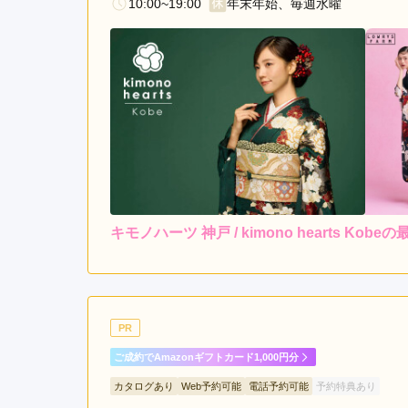
10:00~19:00
年末年始、毎週水曜
キモノハーツ 神戸 / kimono hearts Kob
レンタ
ル
5.0
5
店内
5
購入
ご利用金額：
--
ご利用目的：
とても親しみやすかったで
PR
ご成約でAmazonギフトカード1,000円分
キモノハーツ 神戸 / kimono hearts Kobeの
カタログあり
Web予約可能
電話予約可能
予約特典あり