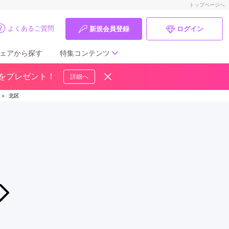
トップページへ
よくあるご質問
新規会員登録
ログイン
ェアから探す
特集コンテンツ
ドをプレゼント！
詳細へ
成人式の前撮り・後撮り特集
＞
北区
ママ振特集
個性的振袖コーディネート特集
成人式レポート
振袖ブランド特集
2026年08月01日〜2026年08月31日
【勝負する振袖ーそろそろ本気出す？】ジョイフル恵利☆振袖夏祭り
口コミ優秀店舗
ジョイフル恵利 神戸元町店
振袖タイプ診断