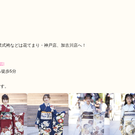
ゃ盛り上げてくれたので楽しかったです。
口コミ公開日：2026年07月17
と見る
業式袴などは花てまり・神戸店、加古川店へ！
図]
ら徒歩5分
ます。