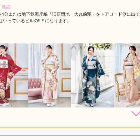
室
[地図]
歩4分または地下鉄海岸線「旧居留地・大丸前駅」をトアロード側に出て
のはいっているビルの9Ｆになります。
264,000
308,000
308,000
330,
円~(税
レンタ
円~(税
レンタ
円~(税
レンタ
ル
ル
ル
込)
込)
込)
82,800
473,000
528,00
店員
5
振袖選び
5
撮影
5
購入
購入
円~(税込)
円~(税込)
写真撮影 /
成人式
ご利用日：2026年06月