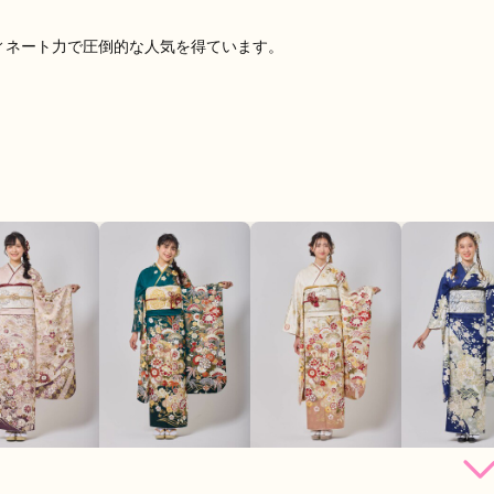
ィネート力で圧倒的な人気を得ています。
264,000
264,000
264,000
264,
円~(税
レンタ
円~(税
レンタ
円~(税
レンタ
ル
ル
ル
込)
込)
込)