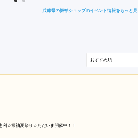
県(52)
島根県(26)
山口県(60)
兵庫県の振袖ショップのイベント情報をもっと見
九州／沖縄
(51)
福岡県(160)
熊本県(67)
長崎県(44)
佐賀県(25)
大分県(36)
宮崎県(41)
鹿児島県(31)
沖縄県(40)
恵利☆振袖夏祭り☆ただいま開催中！！