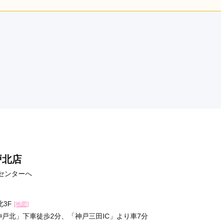
85,000
385,000
385,000
385,00
店員
5
振袖選び
5
購入
購入
購入
円~(税込)
円~(税込)
円~(税込)
利用目的：
レンタル /
成人式
ご利用日：2026年05月
スいただけました。
口コミ公開日：2026年05月27
戸北店
センターへ
北3F
[地図]
戸北」下車徒歩2分、「神戸三田IC」より車7分