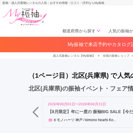
振袖・成人式着物レンタルの人気・おすすめ情報・口コミ・評判ならMy振袖
都道府県から探す
人気の振袖
中
My振袖で来店予約やカタログ請
北海道／東北
央
北海道(141)
青森県(41)
岩手
区
成人式振袖レンタル【My振袖】
＞
全国の振袖ショップ
宮城県(72)
秋田県(29)
山形県
垂
福島県(60)
水
（1ページ目）北区(兵庫県) で人
区
兵
中部
北区(兵庫県)の振袖イベント・フェア
庫
愛知県(285)
静岡県(148)
区
岐阜県(85)
三重県(76)
長野県
北
2026年08月01日〜2026年08月31日
山梨県(37)
新潟県(65)
区
【8月限定】年に一度の 振袖BIG SALE【
灘
キモノハーツ 神戸 / kimono hearts Ko...
関西
区
西
大阪府(307)
兵庫県(195)