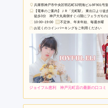
明
兵庫県神戸市中央区明石町32明海ビル9F901号
石
【電車のご案内】ＪＲ「元町駅」 東出口より徒
駅
徒歩3分 神戸大丸南側すぐ♪1階にフェラガモ
神
10:00~19:00
不定休、年末年始、毎週水曜
戸
お近くのコインパーキングをご利用ください
駅
三
ノ
宮
駅
三
田
駅
名
谷
ジョイフル恵利 神戸元町店の最新の口コミ
駅
レンタ
ル
5.0
垂
3
店内
5
購入
水
ご利用金額：
--
ご利用目的：
駅