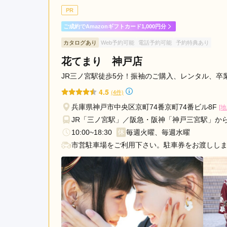
撮影中は、皆さんがめっち
ハ
PR
ー
ご成約でAmazonギフトカード1,000円分
バ
ジョイフル恵利 神戸元町店の口コミ・評判をもっ
カタログあり
Web予約可能
電話予約可能
予約特典あり
ー
ラ
花てまり 神戸店
ン
JR三ノ宮駅徒歩5分！振袖のご購入、レンタル、卒
ド
4.5
(4件)
駅
兵庫県神戸市中央区京町74番京町74番ビル8F
[地
JR「三ノ宮駅」／阪急・阪神「神戸三宮駅」か
10:00~18:30
毎週火曜、毎週水曜
市営駐車場をご利用下さい。駐車券をお渡しし