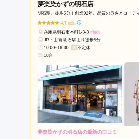
夢楽染かずの明石店
明石駅、徒歩5分！創業92年、品質の良さとコーデ
4.7
(9件)
兵庫県明石市本町1-3-3
[地図]
JR・山陽 明石駅より徒歩5分
10:00~18:30
不定休
10台
夢楽染かずの明石店の最新の口コミ
レンタ
ル