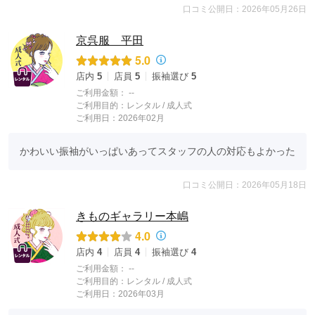
口コミ公開日：2026年05月26日
京呉服 平田
5.0
店内
5
店員
5
振袖選び
5
ご利用金額：
--
ご利用目的：
レンタル /
成人式
ご利用日：2026年02月
かわいい振袖がいっぱいあってスタッフの人の対応もよかった
口コミ公開日：2026年05月18日
きものギャラリー本嶋
4.0
店内
4
店員
4
振袖選び
4
ご利用金額：
--
ご利用目的：
レンタル /
成人式
ご利用日：2026年03月