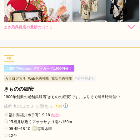
まき乃呉服店の最新の口コミ
5.0
店内
5
店員
5
振袖選び
5
ご利用金額：
約205,000円
ご利用目的：
レンタル /
成人式
PR
ご利用日：2026年05月
ご成約でAmazonギフトカード1,000円分
とても丁寧に説明していただき娘も満足しています。
カタログあり
Web予約可能
電話予約可能
予約特典あり
きものの細安
口コミ公開日：2026年06月23日
まき乃呉服店の口コミ・評判をもっと見る
1900年創業の老舗呉服店“きものの細安”です。ふりそで展常時開催中
成約者の口コミ 少数あり
(1件)
福井県福井市手寄1-9-18
[地図]
JR福井駅近くアオッサより南へ150m
09:45~18:10
毎週水曜
12台