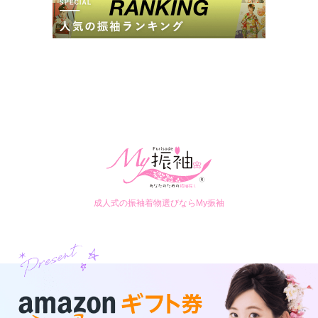
成人式の振袖着物選びならMy振袖