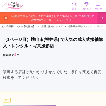
探す
ログイン
MENU
福
My振袖で来店予約やカタログ請求をしてご成約された方に1,000円分の
Amazonギフトカードをプレゼント！
井
市
成人式振袖レンタル【My振袖】
＞
全国の振袖ショップ
＞
福井県の振袖ショップ
＞
勝山市
鯖
江
（1ページ目）勝山市(福井県) で人気の成人式振袖購
市
入・レンタル・写真撮影店
坂
井
4
検索結果
件
市
越
前
該当する店舗は見つかりませんでした。条件を変えて再度
市
検索をしてください。
敦
賀
市
PR