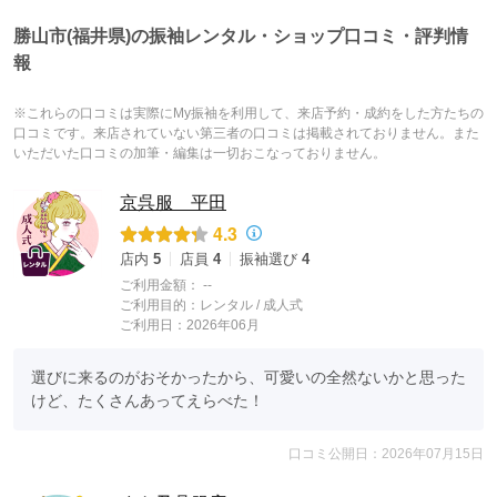
勝山市(福井県)の振袖レンタル・ショップ口コミ・評判情
報
※これらの口コミは実際にMy振袖を利用して、来店予約・成約をした方たちの
口コミです。来店されていない第三者の口コミは掲載されておりません。また
いただいた口コミの加筆・編集は一切おこなっておりません。
京呉服 平田
4.3
店内
5
店員
4
振袖選び
4
ご利用金額：
--
ご利用目的：
レンタル /
成人式
ご利用日：2026年06月
選びに来るのがおそかったから、可愛いの全然ないかと思った
けど、たくさんあってえらべた！
口コミ公開日：2026年07月15日