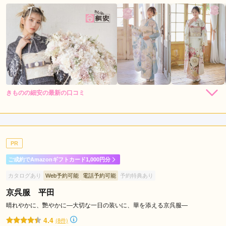
きものの細安の最新の口コミ
5.0
店内
5
店員
5
振袖選び
5
ご利用金額：
約220,000円
ご利用目的：
レンタル /
成人式
PR
ご利用日：2026年03月
ご成約でAmazonギフトカード1,000円分
『きものの細安さん』は皆さん優しく親切な対応で、気持ちよ
カタログあり
Web予約可能
電話予約可能
予約特典あり
く着物選びができました！

連日訪問したのですが、快くたくさん着させていただき、寄り
京呉服 平田
添って対応してくださいました♥️(by母)

晴れやかに、艷やかに―大切な一日の装いに、華を添える京呉服―
振り袖、帯、小物、全て気に入って納得して決めることができ
4.4
(8件)
て大満足です！
