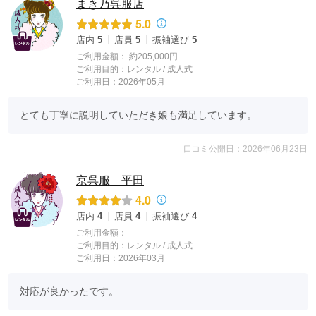
まき乃呉服店
5.0
店内
5
店員
5
振袖選び
5
ご利用金額：
約205,000円
ご利用目的：
レンタル /
成人式
ご利用日：2026年05月
とても丁寧に説明していただき娘も満足しています。
口コミ公開日：2026年06月23日
京呉服 平田
4.0
店内
4
店員
4
振袖選び
4
ご利用金額：
--
ご利用目的：
レンタル /
成人式
ご利用日：2026年03月
対応が良かったです。