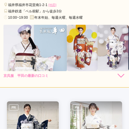
来店時のプレゼントもよき(by娘)
福井県福井市花堂南1-2-1
[地図]
福井鉄道「ベル前駅」から徒歩3分
10:00~19:00
年末年始、毎週火曜、毎週水曜
口コミ公開日：2026年03月12日
きものの細安の口コミ・評判をもっと見る
京呉服 平田の最新の口コミ
4.3
店内
5
店員
4
振袖選び
4
ご利用金額：
--
ご利用目的：
レンタル /
成人式
ご利用日：2026年06月
PR
PR
選びに来るのがおそかったから、可愛いの全然ないかと思った
けど、たくさんあってえらべた！