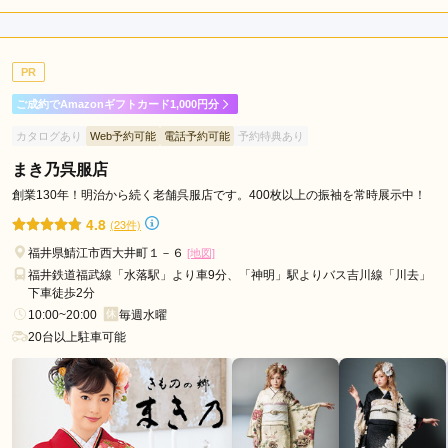
店内
4
店員
4
振袖選び
4
ご利用金額：
--
ご利用目的：
レンタル /
成人式
PR
ご利用日：2026年03月
ご成約でAmazonギフトカード1,000円分
お店の方が親切でした。
カタログあり
Web予約可能
電話予約可能
予約特典あり
まき乃呉服店
口コミ公開日：2026年03月29日
きものギャラリー本嶋の口コミ・評判をもっと見る
創業130年！明治から続く老舗呉服店です。400枚以上の振袖を常時展示中！
4.8
(23件)
福井県鯖江市西大井町１－６
[地図]
福井鉄道福武線「水落駅」より車9分、「神明」駅よりバス吉川線「川去」
下車徒歩2分
10:00~20:00
毎週水曜
20台以上駐車可能