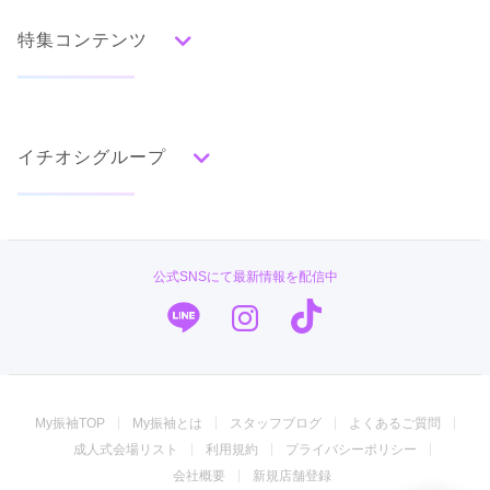
人気の振袖から探す
みんなの振袖ランキングトップ
特集コンテンツ
口コミから探す
色別ランキング
イベント・フェアから探す
口コミ一覧
赤
成人式の前撮り・後撮り特集
朱
ベージュ
ピンク
オレンジ
黄
緑
水色
青
紺
紫
茶
ゴールド
シルバー
イチオシグループ
ママ振特集
グレー
黒
白
その他
個性的振袖コーディネート特集
#振袖gram
タイプ別ランキング
成人式レポート
古典
エレガント
キュート
クール
グラマラス
TAKAZEN
振袖ブランド特集
公式SNSにて最新情報を配信中
レトロ
PLUM
口コミ優秀店舗
キモノハーツ／kimono hearts
振袖タイプ診断
柄別ランキング
振袖専門店 オンディーヌ
無地
花
桜
梅
菊
松
竹
牡丹
バラ
椿
My振袖TOP
My振袖とは
スタッフブログ
よくあるご質問
百合
橘
蝶
鶴
松竹梅
扇面
車
華籠
ジョイフル恵利
成人式会場リスト
利用規約
プライバシーポリシー
熨斗
宝尽
波
雪輪
雲取り
道長取り
矢絣
振袖専門店 一蔵
会社概要
新規店舗登録
幾何学
市松
縞
その他