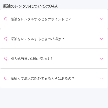
振袖のレンタルについてのQ&A
Q.
振袖をレンタルするときのポイントは？
デザイン: 好きな色や柄など自分の好みで選ぶ場合や、成人式
の会場の雰囲気に合わせてデザインを選ぶ場合などがありま
す。 サイズ選び: 自分の体型に合ったサイズを選ぶことが大切
Q.
振袖をレンタルするときの相場は？
です。事前に試着をし、必要であればサイズ調整をお願いす
振袖のレンタル相場は店舗や地域、デザインによって異なり
ることもあります。 価格: 予算に合わせてプランを選ぶことが
ますが、一般的には10万円から30万円程度が相場とされてい
できます。また、プランやレンタル料金に含まれるもの（小
ます。 高級なものやブランド物になると、それ以上の価格に
物や帯、草履など）を確認しましょう。 期間: レンタル期間や
Q.
成人式当日の1日の流れは？
なることもあります。具体的な価格はMy振袖でプランをご確
返却のルールをしっかり確認しておく必要があります。 お店
準備: 着付け、ヘアメイクの予約はほとんどの場合が先着順の
認いただくか、店舗に問い合わせてみてください。
選び: 評判や口コミを事前にチェックして、信頼できるお店を
場合で、早朝からスタートする場合も多いです。 成人式: 一般
選びましょう。
的に午前中に成人式が行わる場合が多いですが、午前午後で
Q.
振袖って成人式以外で着るときはあるの？
二部制の地域もあるため、自分の市町村を確認しましょう。
はい、成人式以外でも振袖を着る機会はあります。例えば、
写真撮影: 成人式の後、家族や友人との記念撮影を行うことが
家族や友人の結婚式、卒業式、初詣などがあります。 成人式
多いです。 帰宅: 帰宅後、振袖から着替えます。振袖は当日返
以外での振袖の着用は、華やかな場に適しており、伝統的な
却せず、後日お店に返却しに行く場合が多いです。 同窓会: 成
日本の美しさを表現することができます。
人式当日に同窓会が行われる場合が多いです。 二次会: 同窓会
後、友人たちとの二次会や三次会を楽しむ人もいます。