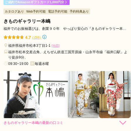
ご成約でAmazonギフトカード1,000円分
カタログあり
Web予約可能
電話予約可能
予約特典あり
きものギャラリー本嶋
福井でのお振袖選びは、創業９０年 やっぱり安心の『きものギャラリー本
嶋』で！！
4.7
(15件)
福井県福井市松本3丁目1-1
[地図]
福井市松本交差点角、えちぜん鉄道三国芳原線・山永平寺線「福井口駅」よ
り徒歩9分、
09:30~19:00
毎週水曜
きものギャラリー本嶋の最新の口コミ
4.0