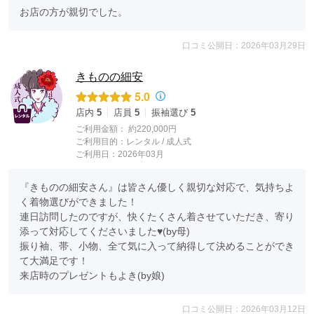
お店の方が親切でした。
口コミ公開日：2026年03月29日
きものの細安
5.0
店内
5
店員
5
振袖選び
5
ご利用金額：
約220,000円
ご利用目的：
レンタル /
成人式
ご利用日：2026年03月
『きものの細安さん』は皆さん優しく親切な対応で、気持ちよ
く着物選びができました！

連日訪問したのですが、快くたくさん着させていただき、寄り
添って対応してくださいました♥️(by母)

振り袖、帯、小物、全て気に入って納得して決めることができ
て大満足です！

来店時のプレゼントもよき(by娘)
口コミ公開日：2026年03月12日