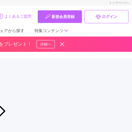
トップページへ
よくあるご質問
新規会員登録
ログイン
ェアから探す
特集コンテンツ
ドをプレゼント！
詳細へ
成人式の前撮り・後撮り特集
ママ振特集
個性的振袖コーディネート特集
成人式レポート
振袖ブランド特集
2026年08月07日〜2026年08月16日
【ザ・振袖博 夏休みキャンペーン！】今なら新作の振袖が選び放題！【8/7
口コミ優秀店舗
振袖専門店 たちばな 長野本店
振袖タイプ診断