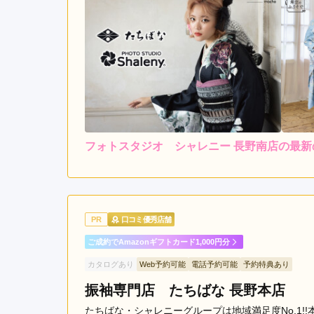
フォトスタジオ シャレニー 長野南店の最新
4.0
店内
4
ご利用金額：
約137,000円
ご
小物のアレンジを色々提案
PR
口コミ優秀店舗
ご成約でAmazonギフトカード1,000円分
フォトスタジオ シャレニー 長野南店の口コミ・
カタログあり
Web予約可能
電話予約可能
予約特典あり
振袖専門店 たちばな 長野本店
たちばな・シャレニーグループは地域満足度No.1!