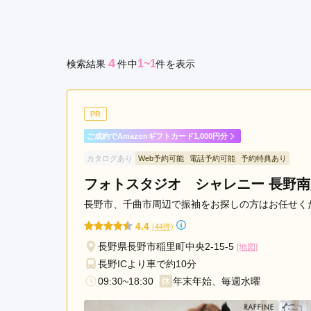
京都府(134)
滋賀県(55)
奈良
和歌山県(36)
4
1~1
検索結果
件
中
件を表示
四国
香川県(44)
徳島県(23)
愛媛県
高知県(30)
PR
ご成約でAmazonギフトカード1,000円分
カタログあり
Web予約可能
電話予約可能
予約特典あり
フォトスタジオ シャレニー 長野南
長野市、千曲市周辺で振袖をお探しの方はお任せく
4.4
(44件)
長野県長野市稲里町中央2-15-5
[地図]
長野ICより車で約10分
09:30~18:30
年末年始、毎週水曜