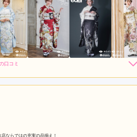
の口コミ
店員
4
利用目的：
レンタル /
成人式
ご利用日：2026年04月
していただきありがたかったです。
口コミ公開日：2026年05月11
評判をもっと見る
!本店ならではの充実の品揃え！