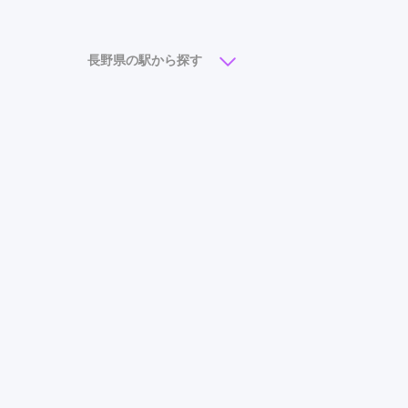
小諸駅
(1)
長野県の駅から探す
松本駅
(7)
長野駅
(7)
上田駅
(3)
佐久平駅
北松本駅
(1)
茅野駅
(1)
上諏訪駅
(1)
権堂