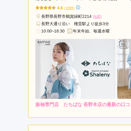
4.6
(125件)
長野県長野市鶴賀緑町2214
[地図]
長野大通り沿い 権堂駅より徒歩3分
10:00~18:30
年末年始、毎週水曜
振袖専門店 たちばな 長野本店の最新の口コ
4.0
店内
4
ご利用金額：
約100,000円
ご