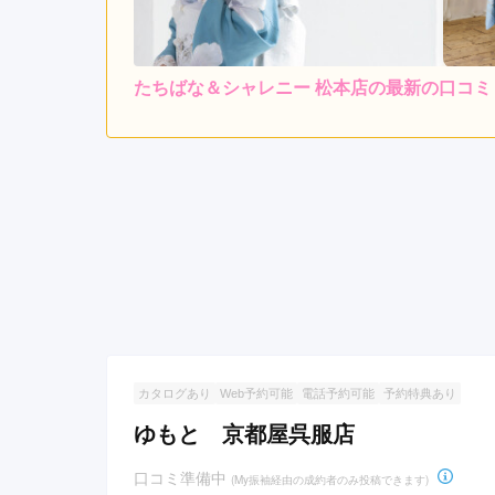
たちばな＆シャレニー 松本店の最新の口コミ
5.0
店内
5
ご利用金額：
約338,000円
ご
色々と相談に乗っていただ
たちばな＆シャレニー 松本店の口コミ・評判をも
カタログあり
Web予約可能
電話予約可能
予約特典あり
ゆもと 京都屋呉服店
口コミ準備中
(My振袖経由の成約者のみ投稿できます)