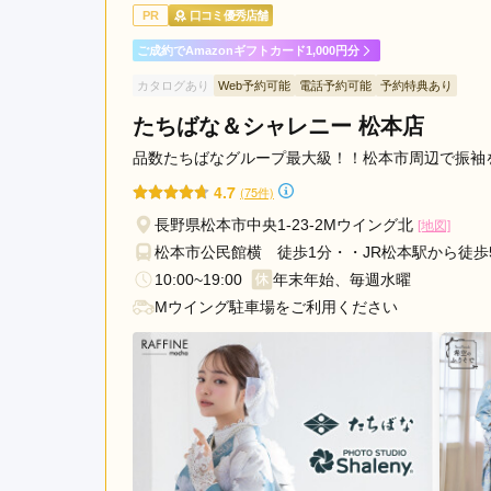
振袖選びに時間が長くかか
PR
口コミ優秀店舗
ご成約でAmazonギフトカード1,000円分
振袖専門店 たちばな 長野本店の口コミ・評判を
カタログあり
Web予約可能
電話予約可能
予約特典あり
たちばな＆シャレニー 松本店
品数たちばなグループ最大級！！松本市周辺で振袖
4.7
(75件)
長野県松本市中央1-23-2Mウイング北
[地図]
松本市公民館横 徒歩1分・・JR松本駅から徒歩
10:00~19:00
年末年始、毎週水曜
Mウイング駐車場をご利用ください