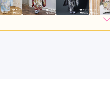
店員
5
振袖選び
5
利用目的：
レンタル /
成人式
ご利用日：2026年07月
き、担当の方も非常に感じが良かったです
口コミ公開日：2026年07月12
っと見る