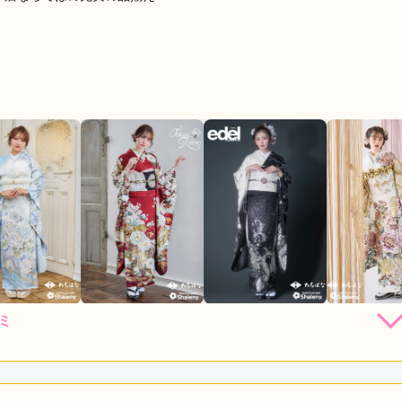
ミ
店員
4
振袖選び
4
利用目的：
レンタル /
結婚式
ご利用日：2026年05月