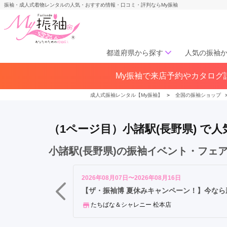
振袖・成人式着物レンタルの人気・おすすめ情報・口コミ・評判ならMy振袖
都道府県から探す
人気の振袖
小
My振袖で来店予約やカタログ請
北海道／東北
諸
北海道(141)
青森県(41)
岩手
駅
成人式振袖レンタル【My振袖】
＞
全国の振袖ショップ
宮城県(72)
秋田県(29)
山形県
福島県(60)
（1ページ目）小諸駅(長野県) 
中部
小諸駅(長野県)の振袖イベント・フェ
愛知県(285)
静岡県(148)
岐阜県(85)
三重県(76)
長野県
2026年08月07日〜2026年08月16日
山梨県(37)
新潟県(65)
【ザ・振袖博 夏休みキャンペーン！】今なら新作
たちばな＆シャレニー 松本店
関西
大阪府(307)
兵庫県(195)