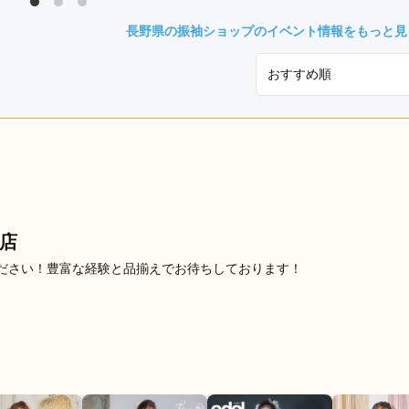
県(52)
島根県(26)
山口県(60)
長野県の振袖ショップのイベント情報をもっと見
九州／沖縄
(51)
福岡県(160)
熊本県(67)
長崎県(44)
佐賀県(25)
大分県(36)
宮崎県(41)
鹿児島県(31)
沖縄県(40)
店
ださい！豊富な経験と品揃えでお待ちしております！