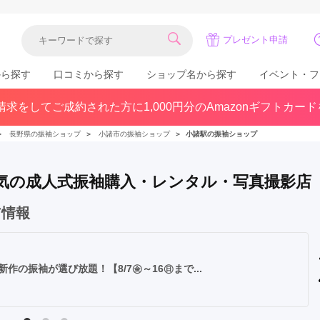
プレゼント申請
から探す
口コミから探す
ショップ名から探す
イベント・フ
求をしてご成約された方に1,000円分のAmazonギフトカー
関東
県(30)
東京都(383)
千葉県(183)
＞
長野県の振袖ショップ
＞
小諸市の振袖ショップ
＞
小諸駅の振袖ショップ
(36)
埼玉県(246)
神奈川県(228)
茨城県(93)
群馬県(57)
栃木県(54)
で人気の成人式振袖購入・レンタル・写真撮影店
北陸
ア情報
石川県(57)
福井県(38)
富山県(37)
(80)
の振袖が選び放題！【8/7㊎～16㊐まで...
中国
広島県(87)
岡山県(69)
鳥取県(29)