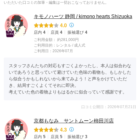
いただいた口コミの加筆・編集は一切おこなっておりません。
キモノハーツ 静岡 / kimono hearts Shizuoka
4.0
店内
4
店員
4
振袖選び
4
ご利用金額：
約281,000円
ご利用目的：
レンタル /
成人式
ご利用日：2026年07月
スタッフさんたちの対応もすごくよかったし、本人は似合わな
いであろうと思っていて避けていた色味の着物も、もしかした
ら似合うかもしれないから来てみよう！と声をかけていただ
き、結局すごくよくてそれに即決。

考えていた色の着物よりもはるかに似合っていて感謝です。
口コミ公開日：2026年07月21日
京都もなみ サントムーン柿田川店
4.3
店内
5
店員
5
振袖選び
3