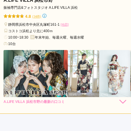
A.LIFE VILLA 浜松市野
き、結局すごくよくてそれに即決。

振袖専門店&フォトスタジオ A.LIFE VILLA 浜松
考えていた色の着物よりもはるかに似合っていて感謝です。
4.8
(14件)
静岡県浜松市中央区丸塚町161-1
[地図]
口コミ公開日：2026年07月21日
コストコ浜松より北に400ｍ
キモノハーツ 静岡 / kimono hearts Shizuokaの口コミ・評判をもっと見る
10:00~18:30
年末年始、毎週火曜、毎週水曜
10台
A.LIFE VILLA 浜松市野の最新の口コミ
250,800
239,800
レン
円~
レン
円~
タル
タル
4.7
(税込)
(税込)
437,800
購
円~
入
店内
5
店員
5
振袖選び
4
(税込)
ご利用金額：
--
ご利用目的：
レンタル /
成人式