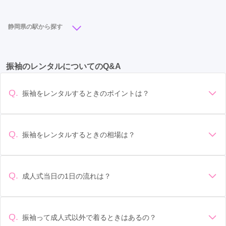
南区
(2)
天竜区
(1)
浜北区
(1)
静岡県の駅から探す
浜松駅
(13)
静岡駅
(13)
御殿場駅
(5)
沼津駅
(4)
振袖のレンタルについてのQ&A
新静岡駅
(4)
富士宮駅
(3)
掛川駅
(2)
袋井駅
(2)
草薙駅
(2)
天竜川駅
(1)
入江岡駅
(1)
Q.
振袖をレンタルするときのポイントは？
御門台駅
(1)
デザイン: 好きな色や柄など自分の好みで選ぶ場合や、成人式
の会場の雰囲気に合わせてデザインを選ぶ場合などがありま
す。 サイズ選び: 自分の体型に合ったサイズを選ぶことが大切
Q.
振袖をレンタルするときの相場は？
です。事前に試着をし、必要であればサイズ調整をお願いす
振袖のレンタル相場は店舗や地域、デザインによって異なり
ることもあります。 価格: 予算に合わせてプランを選ぶことが
ますが、一般的には10万円から30万円程度が相場とされてい
できます。また、プランやレンタル料金に含まれるもの（小
ます。 高級なものやブランド物になると、それ以上の価格に
物や帯、草履など）を確認しましょう。 期間: レンタル期間や
Q.
成人式当日の1日の流れは？
なることもあります。具体的な価格はMy振袖でプランをご確
返却のルールをしっかり確認しておく必要があります。 お店
準備: 着付け、ヘアメイクの予約はほとんどの場合が先着順の
認いただくか、店舗に問い合わせてみてください。
選び: 評判や口コミを事前にチェックして、信頼できるお店を
場合で、早朝からスタートする場合も多いです。 成人式: 一般
選びましょう。
的に午前中に成人式が行わる場合が多いですが、午前午後で
Q.
振袖って成人式以外で着るときはあるの？
二部制の地域もあるため、自分の市町村を確認しましょう。