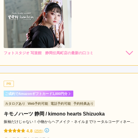
フォトスタジオ 写楽館 静岡伝馬町店の最新の口コミ
5.0
店内
5
店員
5
振袖選び
5
撮影
5
ご利用金額：
--
ご利用目的：
写真撮影 /
成人式
PR
ご利用日：2025年02月
ご成約でAmazonギフトカード1,000円分
ネットで見て気に入った振袖があり その旨を伝え問い合わせ
カタログあり
Web予約可能
電話予約可能
予約特典あり
たところ、他店舗から取り寄せをしてご準備してくださいまし
た。カメラマンの方が 場が和む様に工夫して声がけしてくれ
キモノハーツ 静岡 / kimono hearts Shizuoka
たりと、和んだ場の中で希望通りの撮影が出来たと思います。
振袖だけじゃない！小物からヘアメイク・ネイルまで!トータルコーディネート
一生に1度しかない20歳の記念の姿が残せて良かったです。
ならキモノハーツ♪
4.8
(25件)