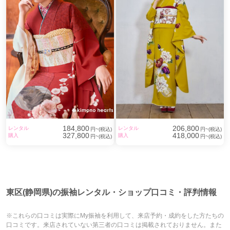
184,800
206,800
レンタル
レンタル
円~(税込)
円~(税込)
327,800
418,000
購入
購入
円~(税込)
円~(税込)
東区(静岡県)の振袖レンタル・ショップ口コミ・評判情報
※これらの口コミは実際にMy振袖を利用して、来店予約・成約をした方たちの
口コミです。来店されていない第三者の口コミは掲載されておりません。また