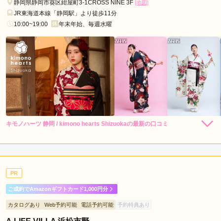
静岡県静岡市葵区紺屋町3-1CROSS NINE 3F
[地図]
口コミ公開日：2025年04月20日
JR東海道本線「静岡駅」より徒歩11分
フォトスタジオ 写楽館 静岡伝馬町店の口コミ・評判をもっと見る
10:00~19:00
年末年始、毎週水曜
キモノハーツ 静岡 / kimono hearts Shizuokaの最新の口コミ
248,000
248,000
レン
円~
レン
円~
タル
タル
4.0
(税込)
(税込)
530,000
530,000
購
円~
購
円~
入
入
店内
4
店員
4
振袖選び
4
(税込)
(税込)
ご利用金額：
約281,000円
ご利用目的：
レンタル /
成人式
PR
ご利用日：2026年07月
ご成約でAmazonギフトカード1,000円分
スタッフさんたちの対応もすごくよかったし、本人は似合わな
カタログあり
Web予約可能
電話予約可能
予約特典あり
いであろうと思っていて避けていた色味の着物も、もしかした
ら似合うかもしれないから来てみよう！と声をかけていただ