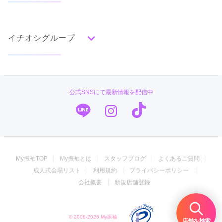
色別ランキング
イベント・フェアから探す
口コミ一覧
赤
成人式の前撮り・後撮り特集
朱
ベージュ
ピンク
オレンジ
黄
緑
水色
青
紺
紫
茶
ゴールド
シルバー
イチオシグループ
ママ振特集
グレー
黒
白
その他
個性的振袖コーディネート特集
#振袖gram
タイプ別ランキング
成人式レポート
古典
エレガント
キュート
クール
グラマラス
PLUM
振袖ブランド特集
公式SNSにて最新情報を配信中
レトロ
TAKAZEN
口コミ優秀店舗
キモノハーツ／kimono hearts
振袖タイプ診断
柄別ランキング
振袖専門店 オンディーヌ
無地
花
桜
梅
菊
松
竹
牡丹
バラ
椿
My振袖TOP
My振袖とは
スタッフブログ
よくあるご質問
百合
橘
蝶
鶴
松竹梅
扇面
車
華籠
ジョイフル恵利
成人式会場リスト
利用規約
プライバシーポリシー
熨斗
宝尽
波
雪輪
雲取り
道長取り
矢絣
うめおか
会社概要
新規店舗登録
幾何学
市松
縞
その他
振袖専門店 一蔵
© 2008-2026 My振袖
振袖館COCOL
店舗を検索