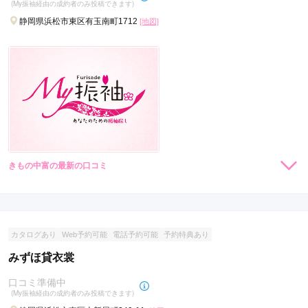
(My振袖経由の成約者のみ投稿できます)
静岡県浜松市東区有玉南町1712
[地図]
きもの中富の最新の口コミ
現在表示可能な口コミはございません。
カタログあり
Web予約可能
電話予約可能
予約特典あり
みずほ貸衣裳
口コミ準備中
(My振袖経由の成約者のみ投稿できます)