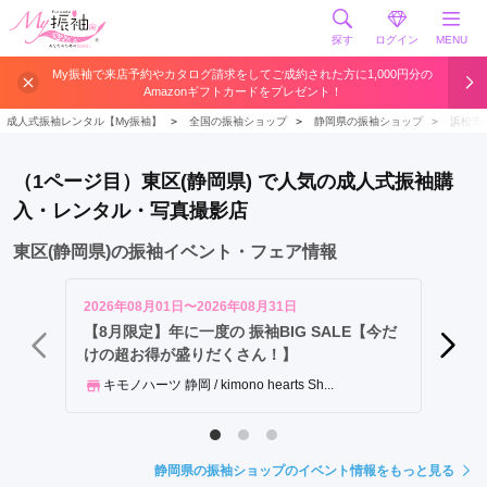
探す
ログイン
MENU
中
My振袖で来店予約やカタログ請求をしてご成約された方に1,000円分の
Amazonギフトカードをプレゼント！
区
東
成人式振袖レンタル【My振袖】
＞
全国の振袖ショップ
＞
静岡県の振袖ショップ
＞
浜松市
区
西
（1ページ目）東区(静岡県) で人気の成人式振袖購
区
入・レンタル・写真撮影店
北
区
東区(静岡県)の振袖イベント・フェア情報
南
区
2026年08月01日〜2026年08月31日
2026年
天
【8月限定】年に一度の 振袖BIG SALE【今だ
202
けの超お得が盛りだくさん！】
竜
LIL
区
キモノハーツ 静岡 / kimono hearts Sh...
浜
北
区
静岡県の振袖ショップのイベント情報をもっと見る
浜