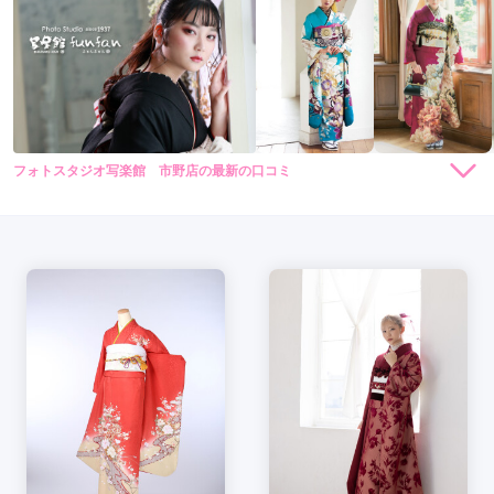
フォトスタジオ写楽館 市野店の最新の口コミ
5.0
店内
5
店員
5
振袖選び
5
撮影
5
ご利用金額：
約29,000円
ご利用目的：
写真撮影 /
成人式
ご利用日：2024年11月
全部が良く何枚も撮っていただけて満足です。
口コミ公開日：2024年12月29日
フォトスタジオ写楽館 市野店の口コミ・評判をもっと見る