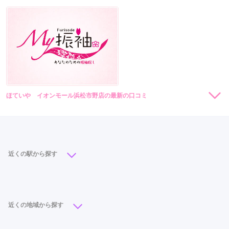
ほていや イオンモール浜松市野店の最新の口コミ
現在表示可能な口コミはございません。
近くの駅から探す
浜松駅
(13)
天竜川駅
(1)
近くの地域から探す
中区
(18)
東区
(8)
西区
(6)
北区
(2)