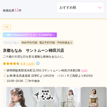
松
12
検索結果
件
駅
天
竜
PR
川
駅
ご成約でAmazonギフトカード1,000円分
カタログあり
Web予約可能
電話予約可能
予約特典あり
京都もなみ サントムーン柿田川店
二十歳の大切な日を彩る素敵な振袖をあなたに。
4.5
(132件)
静岡県駿東郡清水町玉川61-2サントムーン柿田川本館1階
[地図]
お車/東名高速道路 沼津ICより約15分 バス/ＪＲ三島駅より約10分
10:00~20:00
年中無休