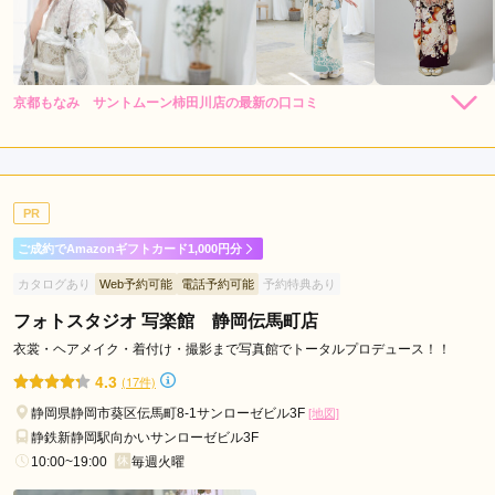
京都もなみ サントムーン柿田川店の最新の口コミ
4.3
店内
5
店員
5
振袖選び
3
ご利用金額：
--
ご利用目的：
レンタル /
成人式
PR
ご利用日：2026年04月
ご成約でAmazonギフトカード1,000円分
娘が調べて予約をした、店内も普通に利用しやすいお店だった
カタログあり
Web予約可能
電話予約可能
予約特典あり
ので良かった。
フォトスタジオ 写楽館 静岡伝馬町店
口コミ公開日：2026年07月17日
衣裳・ヘアメイク・着付け・撮影まで写真館でトータルプロデュース！！
京都もなみ サントムーン柿田川店の口コミ・評判をもっと見る
4.3
(17件)
静岡県静岡市葵区伝馬町8-1サンローゼビル3F
[地図]
静鉄新静岡駅向かいサンローゼビル3F
10:00~19:00
毎週火曜