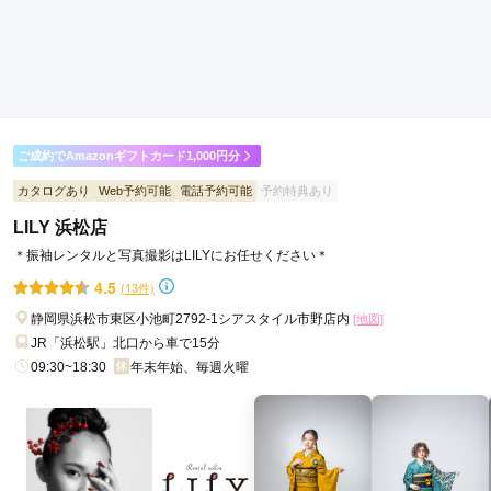
ご利用日：2026年03月
好みを把握してくれて、何着も合うものを探してくれて、とて
も良かったです。
口コミ公開日：2026年03月13日
ご成約でAmazonギフトカード1,000円分
A.LIFE VILLA 浜松市野の口コミ・評判をもっと見る
カタログあり
Web予約可能
電話予約可能
予約特典あり
LILY 浜松店
＊振袖レンタルと写真撮影はLILYにお任せください＊
4.5
(13件)
静岡県浜松市東区小池町2792-1シアスタイル市野店内
[地図]
JR「浜松駅」北口から車で15分
09:30~18:30
年末年始、毎週火曜