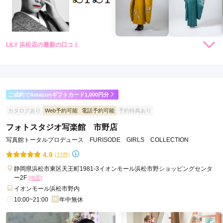
LILY 浜松店の最新の口コミ
4.8
店内
5
店員
4
振袖選び
5
撮影
5
ご利用金額：
約90,000円
ご利用目的：
写真撮影 /
成人式
ご成約でAmazonギフトカード1,000円分
ご利用日：2026年03月
カタログあり
Web予約可能
電話予約可能
予約特典あり
振袖選びや着付け、撮影もとても満足しています。
フォトスタジオ写楽館 市野店
写真館トータルプロデュース FURISODE GIRLS COLLECTION
口コミ公開日：2026年04月16日
4.9
(11件)
LILY 浜松店の口コミ・評判をもっと見る
静岡県浜松市東区天王町1981-3イオンモール浜松市野ショッピングセンタ
ー2F
[地図]
イオンモール浜松市野内
10:00~21:00
年中無休