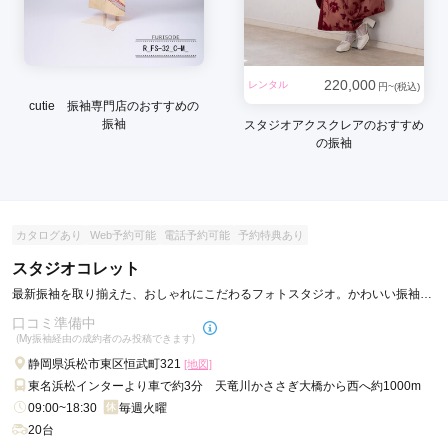
220,000
レンタル
円~(税込)
cutie 振袖専門店のおすすめの
振袖
スタジオアクスクレアのおすすめ
の振袖
カタログあり
Web予約可能
電話予約可能
予約特典あり
スタジオコレット
最新振袖を取り揃えた、おしゃれにこだわるフォトスタジオ。かわいい振袖、
きれいな写真をリーズナブルに。
口コミ準備中
(My振袖経由の成約者のみ投稿できます)
静岡県浜松市東区恒武町321
[地図]
東名浜松インターより車で約3分 天竜川かささぎ大橋から西へ約1000m
09:00~18:30
毎週火曜
20台