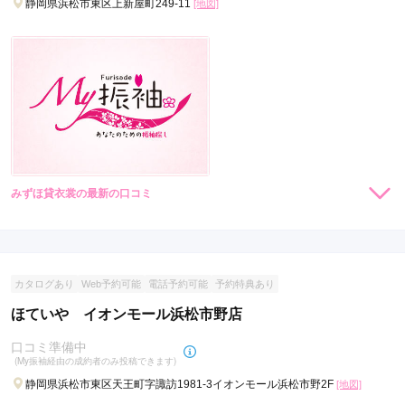
静岡県浜松市東区上新屋町249-11
[地図]
みずほ貸衣裳の最新の口コミ
現在表示可能な口コミはございません。
カタログあり
Web予約可能
電話予約可能
予約特典あり
ほていや イオンモール浜松市野店
口コミ準備中
(My振袖経由の成約者のみ投稿できます)
静岡県浜松市東区天王町字諏訪1981-3イオンモール浜松市野2F
[地図]