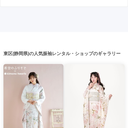
はい、成人式以外でも振袖を着る機会はあります。例えば、
写真撮影: 成人式の後、家族や友人との記念撮影を行うことが
家族や友人の結婚式、卒業式、初詣などがあります。 成人式
多いです。 帰宅: 帰宅後、振袖から着替えます。振袖は当日返
以外での振袖の着用は、華やかな場に適しており、伝統的な
却せず、後日お店に返却しに行く場合が多いです。 同窓会: 成
日本の美しさを表現することができます。
人式当日に同窓会が行われる場合が多いです。 二次会: 同窓会
後、友人たちとの二次会や三次会を楽しむ人もいます。
東区(静岡県)の人気振袖レンタル・ショップのギャラリー