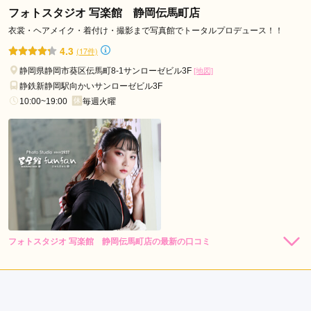
フォトスタジオ 写楽館 静岡伝馬町店
口コミ公開日：2026年07月17日
衣裳・ヘアメイク・着付け・撮影まで写真館でトータルプロデュース！！
京都もなみ サントムーン柿田川店の口コミ・評判をもっと見る
4.3
(17件)
静岡県静岡市葵区伝馬町8-1サンローゼビル3F
[地図]
静鉄新静岡駅向かいサンローゼビル3F
10:00~19:00
毎週火曜
フォトスタジオ 写楽館 静岡伝馬町店の最新の口コミ
5.0
店内
5
店員
5
振袖選び
5
撮影
5
ご利用金額：
--
ご利用目的：
写真撮影 /
成人式