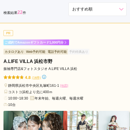
松
22
検索結果
件
駅
天
竜
PR
川
駅
ご成約でAmazonギフトカード1,000円分
カタログあり
Web予約可能
電話予約可能
予約特典あり
A.LIFE VILLA 浜松市野
振袖専門店&フォトスタジオ A.LIFE VILLA 浜松
4.8
(14件)
静岡県浜松市中央区丸塚町161-1
[地図]
コストコ浜松より北に400ｍ
10:00~18:30
年末年始、毎週火曜、毎週水曜
10台