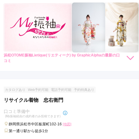
浜松OTOME振袖Lietique(リエティーク) by GraphicAlphaの最新の口
コミ
現在表示可能な口コミはございません。
カタログあり
Web予約可能
電話予約可能
予約特典あり
リサイクル着物 忠右衛門
口コミ準備中
(My振袖経由の成約者のみ投稿できます)
静岡県浜松市中区板屋町102-16
[地図]
第一通り駅から徒歩1分