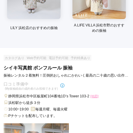
A.LIFE VILLA 浜松市野のおすす
LILY 浜松店のおすすめの振袖
めの振袖
カタログあり
Web予約可能
電話予約可能
予約特典あり
シイキ写真館 ボンフルール 振袖
振袖レンタル２着無料！圧倒的おしゃれにかわいく最高の二十歳の思い出作り
を。
口コミ準備中
(My振袖経由の成約者のみ投稿できます)
静岡県浜松市中区板屋町104番地1D’s Tower 103-2
[地図]
浜松駅から徒歩３分
10:00~19:00
毎週月曜、毎週火曜
Pチケットを配布しています。