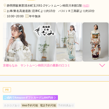
静岡県駿東郡清水町玉川61-2サントムーン柿田川本館1階
[地図]
口コミ公開日：2026年07月21日
お車/東名高速道路 沼津ICより約15分 バス/ＪＲ三島駅より約10分
キモノハーツ 静岡 / kimono hearts Shizuokaの口コミ・評判をもっと見る
10:00~20:00
年中無休
京都もなみ サントムーン柿田川店の最新の口コミ
4.3
店内
5
店員
5
振袖選び
3
ご利用金額：
--
ご利用目的：
レンタル /
成人式
PR
ご利用日：2026年04月
ご成約でAmazonギフトカード1,000円分
娘が調べて予約をした、店内も普通に利用しやすいお店だった
カタログあり
Web予約可能
電話予約可能
予約特典あり
ので良かった。