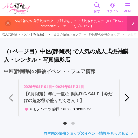
探す
ログイン
MENU
中
My振袖で来店予約やカタログ請求をしてご成約された方に1,000円分の
Amazonギフトカードをプレゼント！
区
東
成人式振袖レンタル【My振袖】
＞
全国の振袖ショップ
＞
静岡県の振袖ショップ
＞
浜松市
区
西
（1ページ目）中区(静岡県) で人気の成人式振袖購
区
入・レンタル・写真撮影店
北
区
中区(静岡県)の振袖イベント・フェア情報
南
区
2026年08月01日〜2026年08月31日
2026年
天
【8月限定】年に一度の 振袖BIG SALE【今だ
「きゅ
けの超お得が盛りだくさん！】
私史上
竜
区
キモノハーツ 静岡 / kimono hearts Sh...
京都
浜
北
区
静岡県の振袖ショップのイベント情報をもっと見る
浜