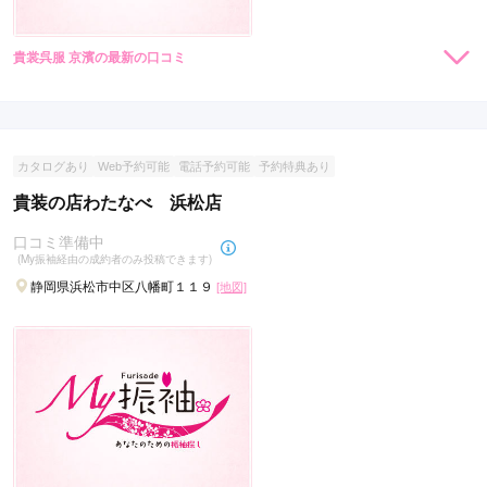
貴裳呉服 京濱の最新の口コミ
現在表示可能な口コミはございません。
カタログあり
Web予約可能
電話予約可能
予約特典あり
貴装の店わたなべ 浜松店
口コミ準備中
(My振袖経由の成約者のみ投稿できます)
静岡県浜松市中区八幡町１１９
[地図]