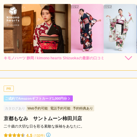
キモノハーツ 静岡 / kimono hearts Shizuokaの最新の口コミ
248,000
248,000
レン
円~
レン
円~
タル
タル
4.0
(税込)
(税込)
530,000
530,000
購
円~
購
円~
入
入
店内
4
店員
4
振袖選び
4
(税込)
(税込)
ご利用金額：
約281,000円
ご利用目的：
レンタル /
成人式
PR
ご利用日：2026年07月
ご成約でAmazonギフトカード1,000円分
スタッフさんたちの対応もすごくよかったし、本人は似合わな
カタログあり
Web予約可能
電話予約可能
予約特典あり
いであろうと思っていて避けていた色味の着物も、もしかした
ら似合うかもしれないから来てみよう！と声をかけていただ
京都もなみ サントムーン柿田川店
き、結局すごくよくてそれに即決。

二十歳の大切な日を彩る素敵な振袖をあなたに。
考えていた色の着物よりもはるかに似合っていて感謝です。
4.5
(132件)