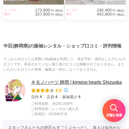
173,800
246,400
レンタル
レンタル
円~(税込)
円~(税込)
327,800
492,800
購入
購入
円~(税込)
円~(税込)
中区(静岡県)の振袖レンタル・ショップ口コミ・評判情報
※これらの口コミは実際にMy振袖を利用して、来店予約・成約をした方たちの
口コミです。来店されていない第三者の口コミは掲載されておりません。また
いただいた口コミの加筆・編集は一切おこなっておりません。
キモノハーツ 静岡 / kimono hearts Shizuoka
4.0
店内
4
店員
4
振袖選び
4
ご利用金額：
約281,000円
ご利用目的：
レンタル /
成人式
ご利用日：2026年07月
店舗を検索
スタッフさんたちの対応もすごくよかったし、本人は似合わな