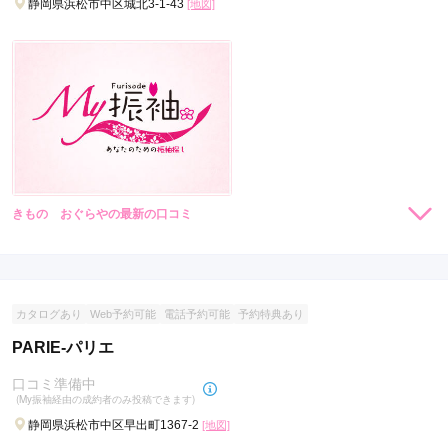
静岡県浜松市中区城北3-1-43
[地図]
きもの おぐらやの最新の口コミ
現在表示可能な口コミはございません。
カタログあり
Web予約可能
電話予約可能
予約特典あり
PARIE-パリエ
口コミ準備中
(My振袖経由の成約者のみ投稿できます)
静岡県浜松市中区早出町1367-2
[地図]