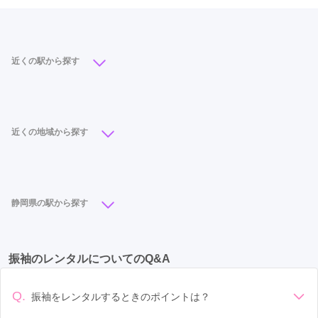
近くの駅から探す
浜松駅
(13)
天竜川駅
(1)
近くの地域から探す
中区
(18)
東区
(8)
西区
(6)
北区
(2)
南区
(2)
天竜区
(1)
浜北区
(1)
静岡県の駅から探す
浜松駅
(13)
静岡駅
(13)
御殿場駅
(5)
沼津駅
(4)
振袖のレンタルについてのQ&A
新静岡駅
(4)
富士宮駅
(3)
掛川駅
(2)
袋井駅
(2)
草薙駅
(2)
天竜川駅
(1)
入江岡駅
(1)
Q.
振袖をレンタルするときのポイントは？
御門台駅
(1)