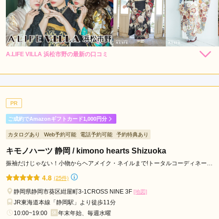
A.LIFE VILLA 浜松市野の最新の口コミ
250,800
239,800
レン
円~
レン
円~
タル
タル
4.7
(税込)
(税込)
437,800
購
円~
入
店内
5
店員
5
振袖選び
4
(税込)
ご利用金額：
--
ご利用目的：
レンタル /
成人式
PR
ご利用日：2026年03月
ご成約でAmazonギフトカード1,000円分
好みを把握してくれて、何着も合うものを探してくれて、とて
カタログあり
Web予約可能
電話予約可能
予約特典あり
も良かったです。
キモノハーツ 静岡 / kimono hearts Shizuoka
口コミ公開日：2026年03月13日
振袖だけじゃない！小物からヘアメイク・ネイルまで!トータルコーディネート
ならキモノハーツ♪
A.LIFE VILLA 浜松市野の口コミ・評判をもっと見る
4.8
(25件)
静岡県静岡市葵区紺屋町3-1CROSS NINE 3F
[地図]
JR東海道本線「静岡駅」より徒歩11分
10:00~19:00
年末年始、毎週水曜