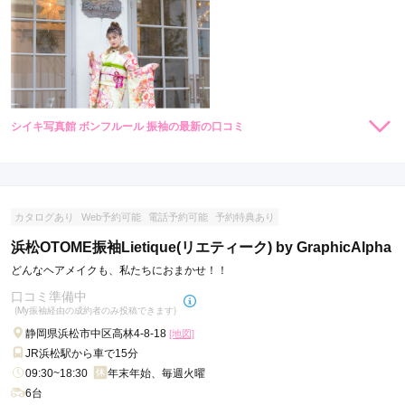
シイキ写真館 ボンフルール 振袖の最新の口コミ
現在表示可能な口コミはございません。
カタログあり
Web予約可能
電話予約可能
予約特典あり
浜松OTOME振袖Lietique(リエティーク) by GraphicAlpha
どんなヘアメイクも、私たちにおまかせ！！
口コミ準備中
(My振袖経由の成約者のみ投稿できます)
静岡県浜松市中区高林4-8-18
[地図]
JR浜松駅から車で15分
09:30~18:30
年末年始、毎週火曜
6台