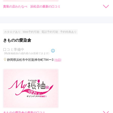
貴装の店わたなべ 浜松店の最新の口コミ
現在表示可能な口コミはございません。
カタログあり
Web予約可能
電話予約可能
予約特典あり
きものの愛染倉
口コミ準備中
(My振袖経由の成約者のみ投稿できます)
静岡県浜松市中区龍禅寺町794ー3
[地図]
きものの愛染倉の最新の口コミ