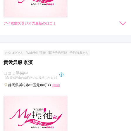
アイ衣裳スタジオの最新の口コミ
現在表示可能な口コミはございません。
カタログあり
Web予約可能
電話予約可能
予約特典あり
貴裳呉服 京濱
口コミ準備中
(My振袖経由の成約者のみ投稿できます)
静岡県浜松市中区元魚町33
[地図]