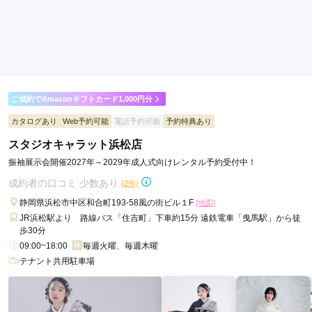
ご利用日：2025年02月
ネットで見て気に入った振袖があり その旨を伝え問い合わせ
たところ、他店舗から取り寄せをしてご準備してくださいまし
た。カメラマンの方が 場が和む様に工夫して声がけしてくれ
たりと、和んだ場の中で希望通りの撮影が出来たと思います。
一生に1度しかない20歳の記念の姿が残せて良かったです。
ご成約でAmazonギフトカード1,000円分
カタログあり
Web予約可能
電話予約可能
予約特典あり
口コミ公開日：2025年04月20日
スタジオキャラット浜松店
フォトスタジオ 写楽館 静岡伝馬町店の口コミ・評判をもっと見る
振袖展示会開催2027年～2029年成人式向けレンタル予約受付中！
成約者の口コミ 少数あり
(2件)
静岡県浜松市中区和合町193-58風の街ビル１F
[地図]
JR浜松駅より 路線バス「住吉町」下車約15分 遠鉄電車「曳馬駅」から徒
歩30分
09:00~18:00
毎週火曜、毎週木曜
テナント共用駐車場