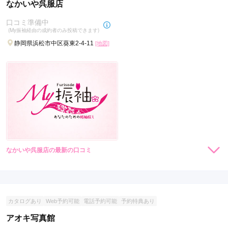
なかいや呉服店
口コミ準備中
(My振袖経由の成約者のみ投稿できます)
静岡県浜松市中区葵東2-4-11
[地図]
なかいや呉服店の最新の口コミ
現在表示可能な口コミはございません。
カタログあり
Web予約可能
電話予約可能
予約特典あり
アオキ写真館