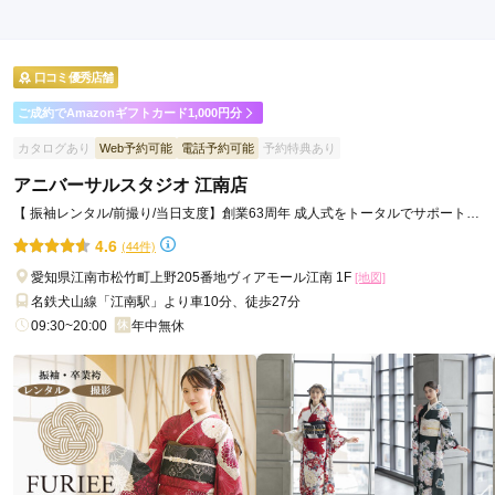
口コミ公開日：2026年05月07日
アニバーサルスタジオ エアポートウォーク名古屋の口コミ・評判をもっ
と見る
口コミ優秀店舗
ご成約でAmazonギフトカード1,000円分
カタログあり
Web予約可能
電話予約可能
予約特典あり
アニバーサルスタジオ 江南店
【 振袖レンタル/前撮り/当日支度】創業63周年 成人式をトータルでサポートし
ます！
4.6
(44件)
愛知県江南市松竹町上野205番地ヴィアモール江南 1F
[地図]
名鉄犬山線「江南駅」より車10分、徒歩27分
09:30~20:00
年中無休