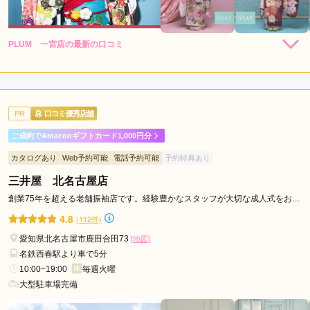
PLUM 一宮店の最新の口コミ
5.0
店内
5
店員
5
ご利用金額：
約73,000円
ご利用目的：
レンタル /
成人式
PR
口コミ優秀店舗
ご利用日：2026年06月
ご成約でAmazonギフトカード1,000円分
和やかな雰囲気で、良かったです
カタログあり
Web予約可能
電話予約可能
予約特典あり
三井屋 北名古屋店
口コミ公開日：2026年07月21日
PLUM 一宮店の口コミ・評判をもっと見る
創業75年を超える老舗振袖店です。経験豊かなスタッフが大切な成人式をお手
伝いいたします！
4.8
(112件)
愛知県北名古屋市鹿田合田73
[地図]
名鉄西春駅より車で5分
10:00~19:00
毎週火曜
大型駐車場完備