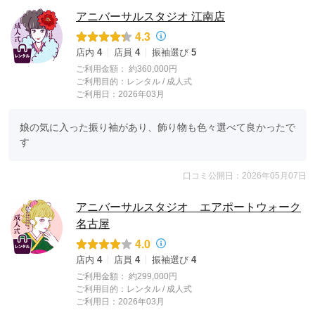
アニバーサルスタジオ 江南店
4.3
店内
4
店員
4
振袖選び
5
ご利用金額：
約360,000円
ご利用目的：
レンタル /
成人式
ご利用日：2026年03月
娘の気に入った振り袖があり、飾り物も色々選べて良かったで
す
口コミ公開日：2026年05月07日
アニバーサルスタジオ エアポートウォーク
名古屋
4.0
店内
4
店員
4
振袖選び
4
ご利用金額：
約299,000円
ご利用目的：
レンタル /
成人式
ご利用日：2026年03月