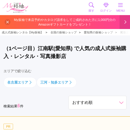
探す
ログイン
MENU
江
My振袖で来店予約やカタログ請求をしてご成約された方に1,000円分の
Amazonギフトカードをプレゼント！
南
駅
成人式振袖レンタル【My振袖】
＞
全国の振袖ショップ
＞
愛知県の振袖ショップ
＞
尾張エ
（1ページ目）江南駅(愛知県) で人気の成人式振袖購
入・レンタル・写真撮影店
エリアで絞り込む
名古屋エリア
三河・知多エリア
6
検索結果
件
PR