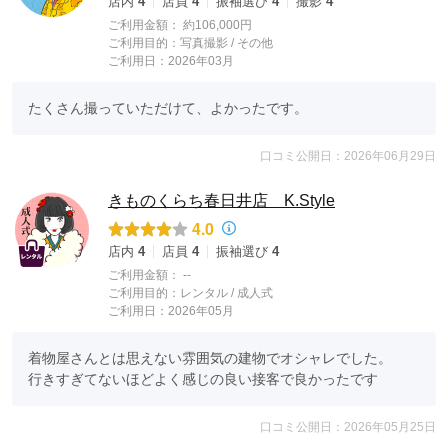
店内
4
店員
4
振袖選び
4
撮影
4
ご利用金額：
約106,000円
ご利用目的：
写真撮影 /
その他
ご利用日：2026年03月
たくさん撮っていただけて、よかったです。
口コミ公開日：2026年06月29日
きものくらち春日井店 K.Style
4.0
店内
4
店員
4
振袖選び
4
ご利用金額：
--
ご利用目的：
レンタル /
成人式
ご利用日：2026年05月
着物屋さんとは思えない雰囲気の建物でオシャレでした。

行きすぎてないほどよく感じの良い接客で良かったです
口コミ公開日：2026年05月25日