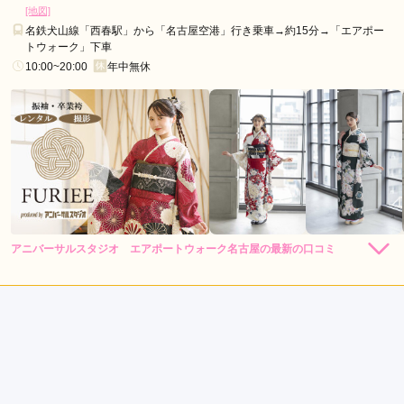
[地図]
名鉄犬山線「西春駅」から「名古屋空港」行き乗車→約15分→「エアポー
トウォーク」下車
10:00~20:00
年中無休
アニバーサルスタジオ エアポートウォーク名古屋の最新の口コミ
4.0
店内
4
店員
4
振袖選び
4
ご利用金額：
約299,000円
ご利用目的：
レンタル /
成人式
ご利用日：2026年03月
親切なスタッフの対応と、きれいな店内で、良かった。