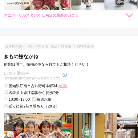
アニバーサルスタジオ 江南店の最新の口コミ
4.3
店内
4
店員
4
振袖選び
5
ご利用金額：
約360,000円
ご利用目的：
レンタル /
成人式
カタログあり
Web予約可能
電話予約可能
予約特典あり
ご利用日：2026年03月
きもの館なかね
娘の気に入った振り袖があり、飾り物も色々選べて良かったで
創業91周年。振袖の事なら何でもご相談ください！
す
口コミ準備中
(My振袖経由の成約者のみ投稿できます)
口コミ公開日：2026年05月07日
愛知県江南市古知野町本郷34
[地図]
アニバーサルスタジオ 江南店の口コミ・評判をもっと見る
名鉄犬山線江南駅から徒歩7分
10:00~18:00
毎週水曜
近くに第2駐車場あり（20台）