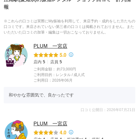
報
※これらの口コミは実際にMy振袖を利用して、来店予約・成約をした方たちの
口コミです。来店されていない第三者の口コミは掲載されておりません。また
いただいた口コミの加筆・編集は一切おこなっておりません。
PLUM 一宮店
5.0
店内
5
店員
5
ご利用金額：
約73,000円
ご利用目的：
レンタル /
成人式
ご利用日：2026年06月
和やかな雰囲気で、良かったです
口コミ公開日：2026年07月21日
PLUM 一宮店
4.0