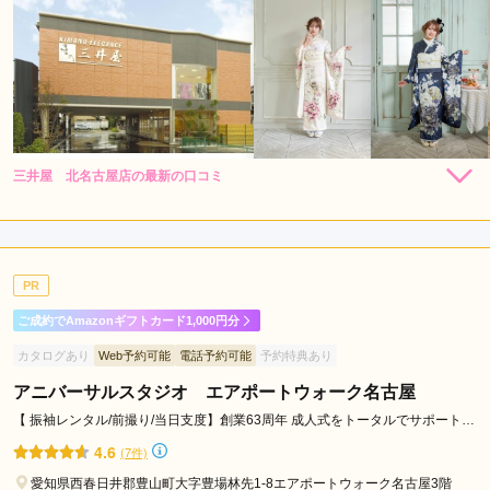
三井屋 北名古屋店の最新の口コミ
295,680
295,680
レン
円~
レン
円~
タル
タル
4.7
(税込)
(税込)
492,800
492,800
購
円~
購
円~
入
入
店内
4
店員
5
振袖選び
5
(税込)
(税込)
ご利用金額：
約464,000円
ご利用目的：
購入 /
成人式
PR
ご利用日：2026年02月
ご成約でAmazonギフトカード1,000円分
急な電話予約してからの来店にもかかわらず、長時間丁寧に対
カタログあり
Web予約可能
電話予約可能
予約特典あり
応していただき大変感謝してます。

事前撮影および成人式当日もよろしくお願いします。
アニバーサルスタジオ エアポートウォーク名古屋
【 振袖レンタル/前撮り/当日支度】創業63周年 成人式をトータルでサポートし
ます！
口コミ公開日：2026年04月02日
4.6
(7件)
三井屋 北名古屋店の口コミ・評判をもっと見る
愛知県西春日井郡豊山町大字豊場林先1-8エアポートウォーク名古屋3階