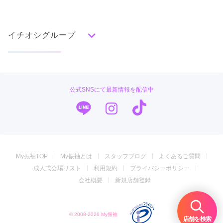
イベント・フェアから探す
口コミ一覧
赤
成人式の前撮り・後撮り特集
朱
ベージュ
ピンク
オレンジ
黄
緑
水色
青
紺
紫
茶
ゴールド
シルバー
イチオシグループ
ママ振特集
グレー
黒
白
その他
個性的振袖コーディネート特集
菊京屋
タイプ別ランキング
成人式レポート
古典
エレガント
キュート
クール
グラマラス
PLUM
振袖ブランド特集
公式SNSにて最新情報を配信中
レトロ
TAKAZEN
口コミ優秀店舗
キモノハーツ／kimono hearts
振袖タイプ診断
柄別ランキング
振袖専門店 オンディーヌ
無地
花
桜
梅
菊
松
竹
牡丹
バラ
椿
My振袖TOP
My振袖とは
スタッフブログ
よくあるご質問
百合
橘
蝶
鶴
松竹梅
扇面
車
華籠
ジョイフル恵利
成人式会場リスト
利用規約
プライバシーポリシー
熨斗
宝尽
波
雪輪
雲取り
道長取り
矢絣
振袖専門店 一蔵
会社概要
新規店舗登録
幾何学
市松
縞
その他
振袖館COCOL
© 2008-2026 My振袖
#振袖gram
店舗を検索