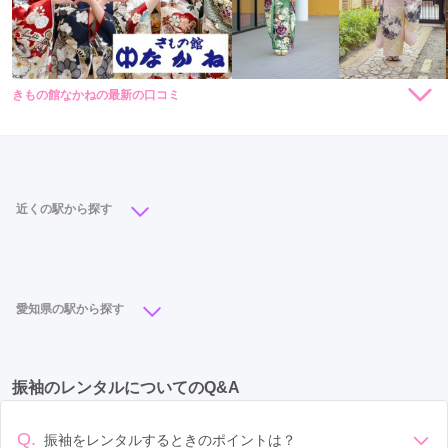
きもの館なかねの最新の口コミ
473,000
473,000
購
円~
購
円~
入
入
(税込)
(税込)
現在表示可能な口コミはございません。
近くの駅から探す
江南駅
(2)
愛知県の駅から探す
豊橋駅
(7)
栄駅
(6)
名古屋駅
(5)
東岡崎駅
(5)
振袖のレンタルについてのQ&A
矢場町駅
(4)
尾張一宮駅
(4)
勝川駅
(4)
徳重駅
(4)
丸の内駅
(3)
西春駅
(3)
Q.
振袖をレンタルするときのポイントは？