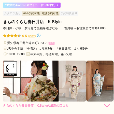
ご成約でAmazonギフトカード1,000円分
カタログあり
Web予約可能
電話予約可能
予約特典あり
きものくらち春日井店 K.Style
春日井・小牧・多治見で振袖を選ぶなら……古典柄～個性派まで常時1,000枚
以上【きものくらち】へ！
4.5
(29件)
愛知県春日井市篠木町7-23-7
[地図]
JR中央本線「神領駅」より車7分、「春日井駅」より車9分
10:00~19:00
年末年始、毎週水曜、第5火曜
きものくらち春日井店 K.Styleの最新の口コミ
4.0