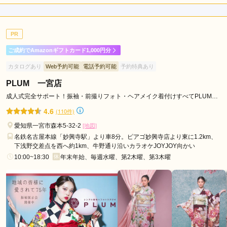
店内
4
店員
4
振袖選び
4
ご利用金額：
--
ご利用目的：
レンタル /
成人式
PR
ご利用日：2026年05月
ご成約でAmazonギフトカード1,000円分
着物屋さんとは思えない雰囲気の建物でオシャレでした。

カタログあり
Web予約可能
電話予約可能
予約特典あり
行きすぎてないほどよく感じの良い接客で良かったです
PLUM 一宮店
口コミ公開日：2026年05月25日
成人式完全サポート！振袖・前撮りフォト・ヘアメイク着付けすべてPLUMに
お任せください。
きものくらち春日井店 K.Styleの口コミ・評判をもっと見る
4.6
(110件)
愛知県一宮市森本5-32-2
[地図]
名鉄名古屋本線「妙興寺駅」より車8分。ピアゴ妙興寺店より東に1.2km、
下浅野交差点を西へ約1km、牛野通り沿いカラオケJOYJOY向かい
10:00~18:30
年末年始、毎週水曜、第2木曜、第3木曜