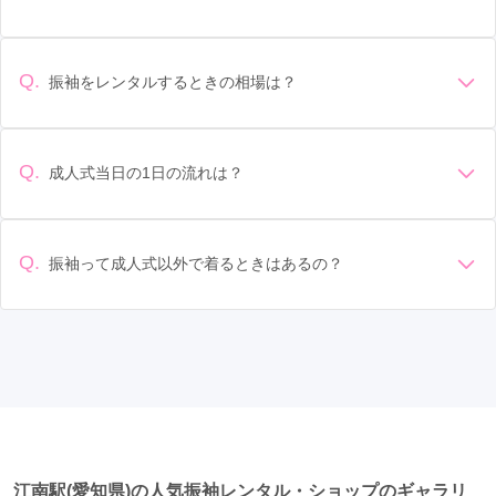
徳重・名古屋芸大駅
(3)
小牧駅
(3)
三郷駅
(3)
デザイン: 好きな色や柄など自分の好みで選ぶ場合や、成人式
の会場の雰囲気に合わせてデザインを選ぶ場合などがありま
上小田井駅
(3)
港区役所駅
(3)
植田駅
(3)
す。 サイズ選び: 自分の体型に合ったサイズを選ぶことが大切
Q.
振袖をレンタルするときの相場は？
伏見駅
(3)
江南駅
(2)
高蔵寺駅
(2)
津島駅
(2)
です。事前に試着をし、必要であればサイズ調整をお願いす
振袖のレンタル相場は店舗や地域、デザインによって異なり
ることもあります。 価格: 予算に合わせてプランを選ぶことが
知多半田駅
(2)
中岡崎駅
(2)
太田川駅
(2)
ますが、一般的には10万円から30万円程度が相場とされてい
できます。また、プランやレンタル料金に含まれるもの（小
ます。 高級なものやブランド物になると、それ以上の価格に
物や帯、草履など）を確認しましょう。 期間: レンタル期間や
Q.
成人式当日の1日の流れは？
北新川駅
(2)
西尾駅
(2)
豊田市駅
(2)
なることもあります。具体的な価格はMy振袖でプランをご確
返却のルールをしっかり確認しておく必要があります。 お店
準備: 着付け、ヘアメイクの予約はほとんどの場合が先着順の
認いただくか、店舗に問い合わせてみてください。
小田井駅
選び: 評判や口コミを事前にチェックして、信頼できるお店を
(2)
栄町駅
(2)
南大高駅
(2)
上社駅
(2)
場合で、早朝からスタートする場合も多いです。 成人式: 一般
選びましょう。
鶴舞駅
(2)
新瑞橋駅
(2)
高畑駅
(2)
的に午前中に成人式が行わる場合が多いですが、午前午後で
Q.
振袖って成人式以外で着るときはあるの？
二部制の地域もあるため、自分の市町村を確認しましょう。
久屋大通駅
(1)
甚目寺駅
(1)
芦原駅
(1)
はい、成人式以外でも振袖を着る機会はあります。例えば、
写真撮影: 成人式の後、家族や友人との記念撮影を行うことが
家族や友人の結婚式、卒業式、初詣などがあります。 成人式
多いです。 帰宅: 帰宅後、振袖から着替えます。振袖は当日返
伏屋駅
(1)
知立駅
(1)
高横須賀駅
(1)
以外での振袖の着用は、華やかな場に適しており、伝統的な
却せず、後日お店に返却しに行く場合が多いです。 同窓会: 成
日本の美しさを表現することができます。
人式当日に同窓会が行われる場合が多いです。 二次会: 同窓会
りんくう常滑駅
(1)
西岡崎駅
(1)
矢作橋駅
(1)
後、友人たちとの二次会や三次会を楽しむ人もいます。
名城公園駅
(1)
大同町駅
(1)
青山駅
(1)
半田駅
(1)
尾張瀬戸駅
(1)
柴田駅
(1)
味鋺駅
(1)
江南駅(愛知県)の人気振袖レンタル・ショップのギャラリ
鳴海駅
(1)
近鉄弥富駅
(1)