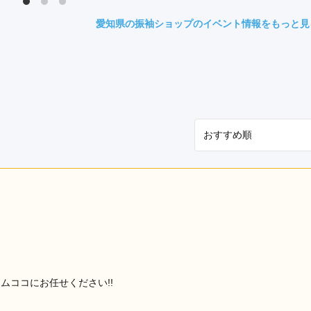
県(52)
島根県(26)
山口県(60)
愛知県の振袖ショップのイベント情報をもっと見
九州／沖縄
(51)
福岡県(160)
熊本県(67)
長崎県(44)
佐賀県(25)
大分県(36)
宮崎県(41)
鹿児島県(31)
沖縄県(40)
アイムココにお任せください!!