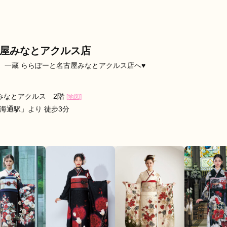
ったのでランクの高い振袖を安く

口コミ公開日：2026年04月19
古屋みなとアクルス店
、一蔵 ららぽーと名古屋みなとアクルス店へ♥
屋みなとアクルス 2階
[地図]
海通駅」より 徒步3分