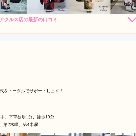
とアクルス店の最新の口コミ
198,000
148,000
198,000
198,
円~(税
レンタ
円~(税
レンタ
円~(税
レンタ
ル
ル
ル
込)
込)
込)
48,000
298,000
398,000
498,00
店員
5
振袖選び
5
購入
購入
購入
円~(税込)
円~(税込)
円~(税込)
利用目的：
購入 /
成人式
ご利用日：2026年06月
してくれたため良かったです
口コミ公開日：2026年07月18
ルス店の口コミ・評判をもっと見る
成人式をトータルでサポートします！
手」下車徒歩1分、徒歩19分
、第2木曜、第4木曜