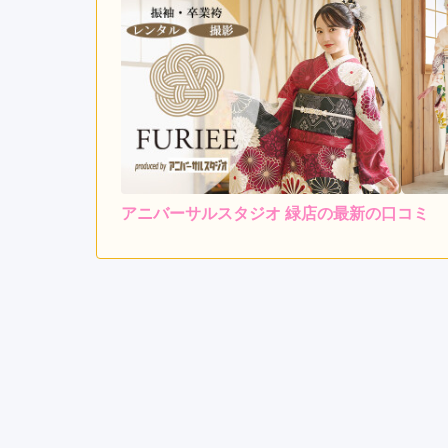
大
高
駅
上
社
駅
小
田
井
アニバーサルスタジオ 緑店の最新の口コミ
駅
3.8
店内
4
伏
ご利用金額：
約142,000円
ご
屋
駅
よかった
久
屋
大
アニバーサルスタジオ 緑店の口コミ・評判をもっと
通
駅
大