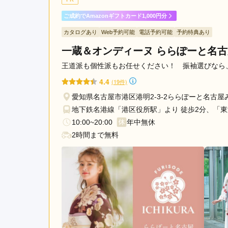
かったです。とはいえ、早か
場
ご成約でAmazonギフトカード1,000円分
レンタルでき大満足です！
町
駅
カタログあり
Web予約可能
電話予約可能
予約特典あり
上
一蔵＆オンディーヌ ららぽーと名
アイムココ 香久山店の口コミ・評判をもっと見る
小
王道派も個性派もお任せください！ 振袖選びなら
田
4.4
井
(19件)
駅
愛知県名古屋市港区港明2-3-2ららぽーと名古
植
地下鉄名港線「港区役所駅」より 徒歩2分、「東
田
10:00~20:00
年中無休
駅
2時間まで無料
港
区
役
所
駅
伏
見
駅