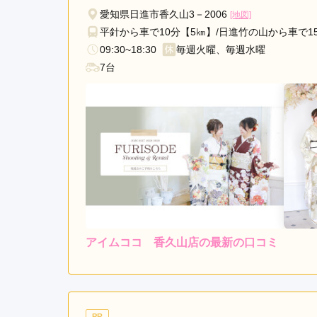
区
愛知県日進市香久山3－2006
[地図]
熱
平針から車で10分【5㎞】/日進竹の山から車で1
田
09:30~18:30
毎週火曜、毎週水曜
区
7台
東
区
瑞
穂
区
栄
駅
名
古
屋
アイムココ 香久山店の最新の口コミ
駅
徳
4.7
店内
5
重
ご利用金額：
約171,000円
ご
駅
矢
友達には早すぎると言われ
PR