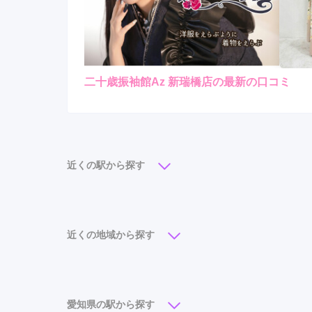
二十歳振袖館Az 新瑞橋店の最新の口コミ
現在表示可能な口コミはございません。
近くの駅から探す
栄駅
(6)
名古屋駅
(5)
徳重駅
(4)
矢場町駅
丸の内駅
(3)
栄町駅
(2)
鶴舞駅
(2)
高畑駅
近くの地域から探す
伏屋駅
(1)
久屋大通駅
(1)
大同町駅
(1)
柴
中区
(19)
緑区
(11)
名東区
(10)
天白区
(8)
西区
(5)
北区
(3)
南区
(2)
守山区
(2)
愛知県の駅から探す