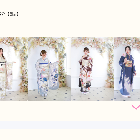
5分【8㎞】
219,780
レンタ
円~(税
ル
込)
店員
5
振袖選び
4
利用目的：
レンタル /
成人式
ご利用日：2026年03月
ましたが、ここのお店は人気らしく既に予約が入っている物も多