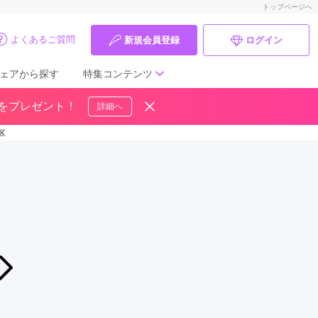
トップページへ
よくあるご質問
新規会員登録
ログイン
ェアから探す
特集コンテンツ
ドをプレゼント！
詳細へ
成人式の前撮り・後撮り特集
区
ママ振特集
個性的振袖コーディネート特集
成人式レポート
振袖ブランド特集
2026年08月08日〜2026年08月31日
振袖大決算市！
口コミ優秀店舗
二十歳振袖館Az 新瑞橋店
振袖タイプ診断