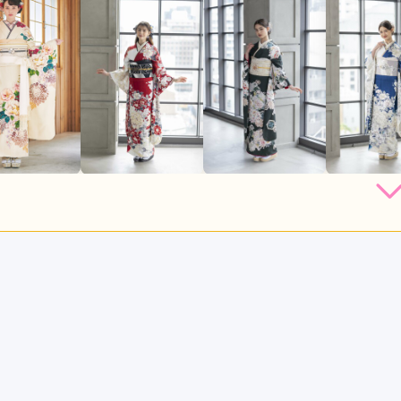
店員
3
振袖選び
4
撮影
4
利用目的：
写真撮影 /
その他
ご利用日：2026年06月
口コミ公開日：2026年06月22
見る