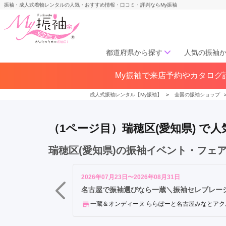
振袖・成人式着物レンタルの人気・おすすめ情報・口コミ・評判ならMy振袖
都道府県から探す
人気の振袖
中
My振袖で来店予約やカタログ請
北海道／東北
区
北海道(141)
青森県(41)
岩手
緑
成人式振袖レンタル【My振袖】
＞
全国の振袖ショップ
宮城県(72)
秋田県(29)
山形県
区
福島県(60)
名
（1ページ目）瑞穂区(愛知県) 
東
区
中部
瑞穂区(愛知県)の振袖イベント・フェ
天
愛知県(285)
静岡県(148)
白
岐阜県(85)
三重県(76)
長野県
区
2026年07月23日〜2026年08月31日
山梨県(37)
新潟県(65)
港
名古屋で振袖選びなら一蔵＼振袖セレブレーショ
区
一蔵＆オンディーヌ ららぽーと名古屋みなとアク
関西
中
川
大阪府(307)
兵庫県(195)