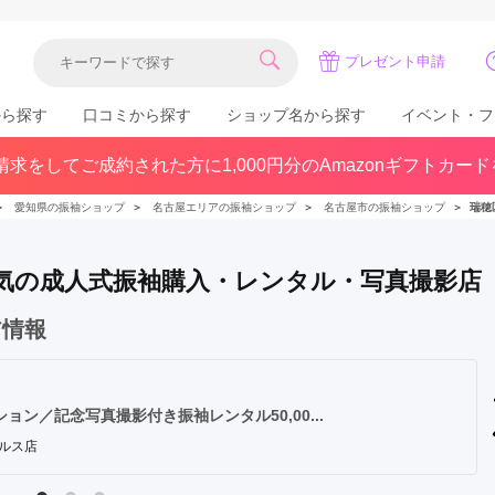
プレゼント申請
から探す
口コミから探す
ショップ名から探す
イベント・フ
求をしてご成約された方に1,000円分のAmazonギフトカー
関東
県(30)
東京都(383)
千葉県(183)
＞
愛知県の振袖ショップ
＞
名古屋エリアの振袖ショップ
＞
名古屋市の振袖ショップ
＞
瑞穂
(36)
埼玉県(246)
神奈川県(228)
茨城県(93)
群馬県(57)
栃木県(54)
で人気の成人式振袖購入・レンタル・写真撮影店
北陸
ア情報
石川県(57)
福井県(38)
富山県(37)
(80)
ン／記念写真撮影付き振袖レンタル50,00...
ルス店
中国
広島県(87)
岡山県(69)
鳥取県(29)