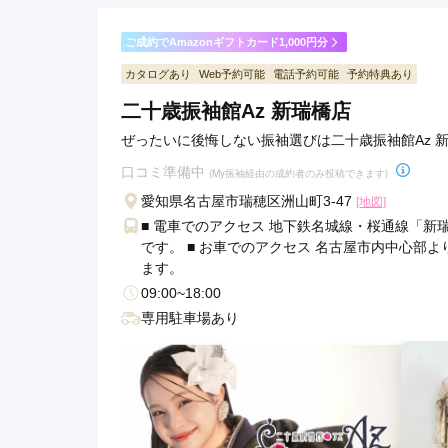
同
町
ご成約でAmazonギフトカード1,000円分
駅
カタログあり
Web予約可能
電話予約可能
予約特典あり
柴
二十歳振袖館Az 新瑞橋店
田
駅
ぜったいに後悔しない振袖選びは二十歳振袖館Az 
鳴
口コミ準備中
(My振袖経由の成約者のみ投稿できます)
海
愛知県名古屋市瑞穂区洲山町3-47
[地図]
駅
■ 電車でのアクセス 地下鉄名城線・桜通線「新
名
です。 ■ お車でのアクセス 名古屋市内中心部
城
ます。
公
09:00~18:00
園
専用駐車場あり
駅