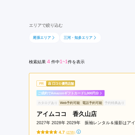
区
京都府(134)
滋賀県(55)
奈良
中
和歌山県(36)
村
エリアで絞り込む
区
四国
千
尾張エリア
三河・知多エリア
香川県(44)
徳島県(23)
愛媛県
種
高知県(30)
区
西
4
1~1
検索結果
件
中
件を表示
区
北
区
PR
口コミ優秀店舗
南
区
ご成約でAmazonギフトカード1,000円分
守
カタログあり
Web予約可能
電話予約可能
予約特典あり
山
アイムココ 香久山店
区
昭
2027年 2028年 2029年 振袖レンタル＆撮影は
和
4.7
(27件)