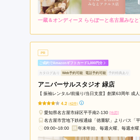
丸
の
一蔵＆オンディーヌ ららぽーと名古屋みな
レンタ
内
ル
5.0
3
店内
5
購入
駅
栄
ご利用金額：
約300,000円
ご
町
スタッフさんが丁寧に対応
駅
PR
鶴
ご成約でAmazonギフトカード1,000円分
舞
一蔵＆オンディーヌ ららぽーと名古屋みなとアク
カタログあり
Web予約可能
電話予約可能
予約特典あり
駅
高
アニバーサルスタジオ 緑店
畑
【 振袖レンタル/前撮り/当日支度】創業63周年 
駅
4.2
(42件)
新
瑞
愛知県名古屋市緑区平手南2-130
[地図]
橋
名古屋市営地下鉄桜通線「徳重駅」よりバス「平
駅
09:00~18:00
年末年始、毎週火曜、毎週水曜
南