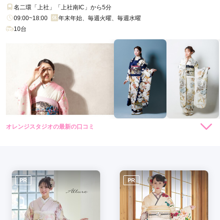
名二環「上社」「上社南IC」から5分
09:00~18:00
年末年始、毎週火曜、毎週水曜
10台
オレンジスタジオの最新の口コミ
5.0
店内
5
店員
5
撮影
5
ご利用金額：
約62,000円
ご利用目的：
写真撮影 /
成人式
ご利用日：2025年08月
PR
PR
ママ振の持込撮影でした。問い合わせの段階でとても丁寧に答
えてくださり、安心して撮影することができました。メイクや