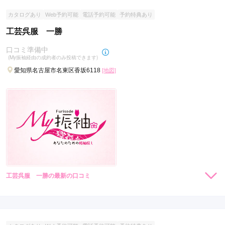
カタログあり
Web予約可能
電話予約可能
予約特典あり
工芸呉服 一勝
口コミ準備中
(My振袖経由の成約者のみ投稿できます)
愛知県名古屋市名東区香坂6118
[地図]
工芸呉服 一勝の最新の口コミ
現在表示可能な口コミはございません。