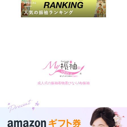
成人式の振袖着物選びならMy振袖