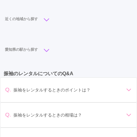
栄駅
(6)
名古屋駅
(5)
徳重駅
(4)
矢場町駅
(4)
上小田井駅
(3)
植田駅
(3)
港区役所駅
(3)
近くの地域から探す
伏見駅
(3)
丸の内駅
(3)
栄町駅
(2)
鶴舞駅
(2)
中区
(19)
緑区
(11)
名東区
(10)
天白区
(8)
高畑駅
(2)
新瑞橋駅
(2)
南大高駅
(2)
上社駅
(2)
港区
(8)
中川区
(6)
中村区
(6)
千種区
(6)
小田井駅
(2)
伏屋駅
(1)
久屋大通駅
(1)
愛知県の駅から探す
西区
(5)
北区
(3)
南区
(2)
守山区
(2)
大同町駅
(1)
柴田駅
(1)
鳴海駅
(1)
豊橋駅
(7)
栄駅
(6)
名古屋駅
(5)
東岡崎駅
(5)
昭和区
(2)
熱田区
(2)
東区
(1)
瑞穂区
(1)
名城公園駅
(1)
振袖のレンタルについてのQ&A
矢場町駅
(4)
尾張一宮駅
(4)
勝川駅
(4)
徳重駅
(4)
丸の内駅
(3)
西春駅
(3)
Q.
振袖をレンタルするときのポイントは？
徳重・名古屋芸大駅
(3)
小牧駅
(3)
三郷駅
(3)
デザイン: 好きな色や柄など自分の好みで選ぶ場合や、成人式
の会場の雰囲気に合わせてデザインを選ぶ場合などがありま
上小田井駅
(3)
港区役所駅
(3)
植田駅
(3)
す。 サイズ選び: 自分の体型に合ったサイズを選ぶことが大切
Q.
振袖をレンタルするときの相場は？
伏見駅
(3)
江南駅
(2)
高蔵寺駅
(2)
津島駅
(2)
です。事前に試着をし、必要であればサイズ調整をお願いす
振袖のレンタル相場は店舗や地域、デザインによって異なり
ることもあります。 価格: 予算に合わせてプランを選ぶことが
知多半田駅
(2)
中岡崎駅
(2)
太田川駅
(2)
ますが、一般的には10万円から30万円程度が相場とされてい
できます。また、プランやレンタル料金に含まれるもの（小