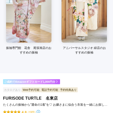
着付けも上手でしたし、カメラマンさんも緊張をほぐしてくだ
さりとてもよかったです。スタジオもとても素敵でしたし、家
族写真も撮っていただき大変お世話になりました！
口コミ公開日：2025年08月18日
オレンジスタジオの口コミ・評判をもっと見る
振袖専門館 花舎 尾張旭店のお
アニバーサルスタジオ 緑店のお
すすめの振袖
すすめの振袖
ご成約でAmazonギフトカード1,000円分
カタログあり
Web予約可能
電話予約可能
予約特典あり
FURISODE TURTLE 名東店
たくさんの振袖から”運命の1着”を♡ お嬢さまに似合う衣装を一緒にお探しま
す‼︎
4.8
(19件)