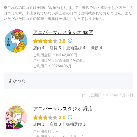
※これらの口コミは実際にMy振袖を利用して、来店予約・成約をした方たちの
口コミです。来店されていない第三者の口コミは掲載されておりません。また
いただいた口コミの加筆・編集は一切おこなっておりません。
アニバーサルスタジオ 緑店
3.8
店内
4
店員
3
振袖選び
4
撮影
4
ご利用金額：
約142,000円
ご利用目的：
写真撮影 /
その他
ご利用日：2026年06月
よかった
口コミ公開日：2026年06月22日
アニバーサルスタジオ 緑店
3.0
店内
3
店員
3
振袖選び
3
ご利用金額：
--