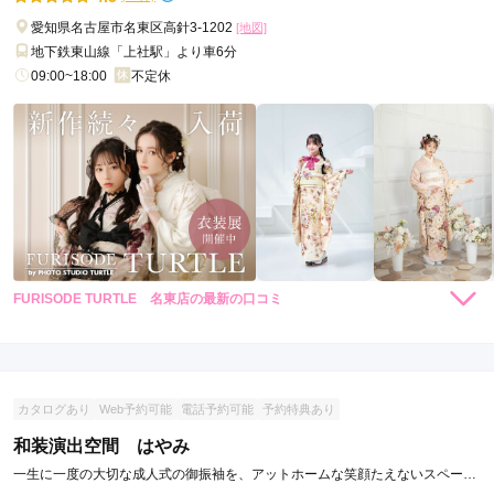
愛知県名古屋市名東区高針3-1202
[地図]
地下鉄東山線「上社駅」より車6分
09:00~18:00
不定休
FURISODE TURTLE 名東店の最新の口コミ
5.0
店内
5
店員
5
振袖選び
5
ご利用金額：
--
ご利用目的：
レンタル /
成人式
カタログあり
Web予約可能
電話予約可能
予約特典あり
ご利用日：2025年12月
和装演出空間 はやみ
とても素敵なスタッフの皆様で嬉しかったです。
一生に一度の大切な成人式の御振袖を、アットホームな笑顔たえないスペース
で楽しく選んで頂けるお店です。