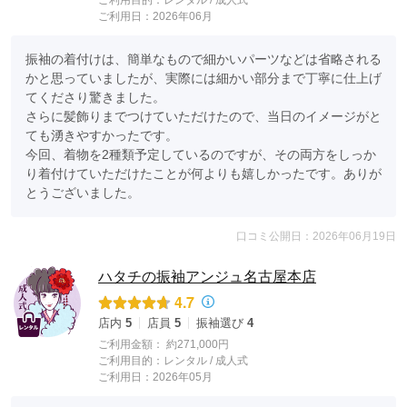
ご利用目的：
レンタル /
成人式
ご利用日：2026年06月
振袖の着付けは、簡単なもので細かいパーツなどは省略される
かと思っていましたが、実際には細かい部分まで丁寧に仕上げ
てくださり驚きました。

さらに髪飾りまでつけていただけたので、当日のイメージがと
ても湧きやすかったです。

今回、着物を2種類予定しているのですが、その両方をしっか
り着付けていただけたことが何よりも嬉しかったです。ありが
とうございました。
口コミ公開日：2026年06月19日
ハタチの振袖アンジュ名古屋本店
4.7
店内
5
店員
5
振袖選び
4
ご利用金額：
約271,000円
ご利用目的：
レンタル /
成人式
ご利用日：2026年05月