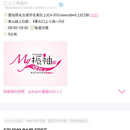
口コミ準備中
口コミ公開日：2025年12月28日
(My振袖経由の成約者のみ投稿できます)
FURISODE TURTLE 名東店の口コミ・評判をもっと見る
愛知県名古屋市名東区上社4-201casucaberl上社1階
[地図]
東山線上社駅、4番出口より南へ5分
09:30~18:30
毎週月曜
5台有
和装演出空間 はやみの最新の口コミ
現在表示可能な口コミはございません。
カタログあり
Web予約可能
電話予約可能
予約特典あり