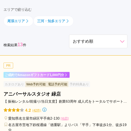
区
エリアで絞り込む
千
種
尾張エリア
三河・知多エリア
区
西
区
13
検索結果
件
北
区
南
PR
区
ご成約でAmazonギフトカード1,000円分
守
山
カタログあり
Web予約可能
電話予約可能
予約特典あり
区
アニバーサルスタジオ 緑店
昭
【 振袖レンタル/前撮り/当日支度】創業63周年 成人式をトータルでサポートし
和
ます！
4.2
(42件)
区
愛知県名古屋市緑区平手南2-130
熱
[地図]
名古屋市営地下鉄桜通線「徳重駅」よりバス「平手」下車徒歩1分、徒歩19
田
分