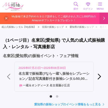
探す
ログイン
MENU
中
My振袖で来店予約やカタログ請求をしてご成約された方に1,000円分の
Amazonギフトカードをプレゼント！
区
緑
成人式振袖レンタル【My振袖】
＞
全国の振袖ショップ
＞
愛知県の振袖ショップ
＞
名古屋
区
名
（1ページ目）名東区(愛知県) で人気の成人式振袖購
東
入・レンタル・写真撮影店
区
天
名東区(愛知県)の振袖イベント・フェア情報
白
区
2026年07月21日〜2026年08月30日
2026年
港
名古屋で振袖選びなら一蔵＼振袖セレブレーシ
ふりそ
ョン／記念写真撮影付き振袖レンタル50,00...
区
FU
中
一蔵＆オンディーヌ 名古屋藤が丘店
川
区
中
愛知県の振袖ショップのイベント情報をもっと見る
村