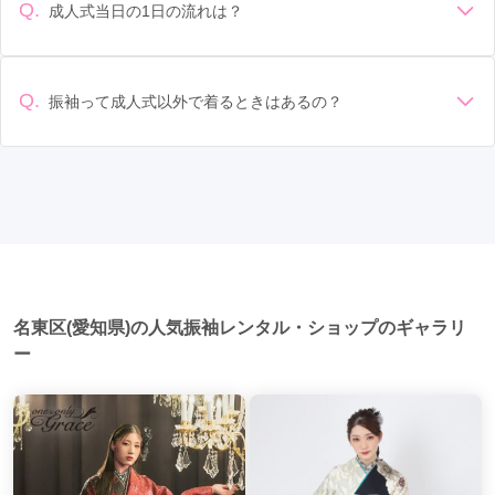
ます。 高級なものやブランド物になると、それ以上の価格に
物や帯、草履など）を確認しましょう。 期間: レンタル期間や
Q.
成人式当日の1日の流れは？
北新川駅
(2)
西尾駅
(2)
豊田市駅
(2)
なることもあります。具体的な価格はMy振袖でプランをご確
返却のルールをしっかり確認しておく必要があります。 お店
準備: 着付け、ヘアメイクの予約はほとんどの場合が先着順の
認いただくか、店舗に問い合わせてみてください。
小田井駅
選び: 評判や口コミを事前にチェックして、信頼できるお店を
(2)
栄町駅
(2)
南大高駅
(2)
上社駅
(2)
場合で、早朝からスタートする場合も多いです。 成人式: 一般
選びましょう。
鶴舞駅
(2)
新瑞橋駅
(2)
高畑駅
(2)
的に午前中に成人式が行わる場合が多いですが、午前午後で
Q.
振袖って成人式以外で着るときはあるの？
二部制の地域もあるため、自分の市町村を確認しましょう。
久屋大通駅
(1)
甚目寺駅
(1)
芦原駅
(1)
はい、成人式以外でも振袖を着る機会はあります。例えば、
写真撮影: 成人式の後、家族や友人との記念撮影を行うことが
家族や友人の結婚式、卒業式、初詣などがあります。 成人式
多いです。 帰宅: 帰宅後、振袖から着替えます。振袖は当日返
伏屋駅
(1)
知立駅
(1)
高横須賀駅
(1)
以外での振袖の着用は、華やかな場に適しており、伝統的な
却せず、後日お店に返却しに行く場合が多いです。 同窓会: 成
日本の美しさを表現することができます。
人式当日に同窓会が行われる場合が多いです。 二次会: 同窓会
りんくう常滑駅
(1)
西岡崎駅
(1)
矢作橋駅
(1)
後、友人たちとの二次会や三次会を楽しむ人もいます。
名城公園駅
(1)
大同町駅
(1)
青山駅
(1)
半田駅
(1)
尾張瀬戸駅
(1)
柴田駅
(1)
味鋺駅
(1)
名東区(愛知県)の人気振袖レンタル・ショップのギャラリ
鳴海駅
(1)
近鉄弥富駅
(1)
ー