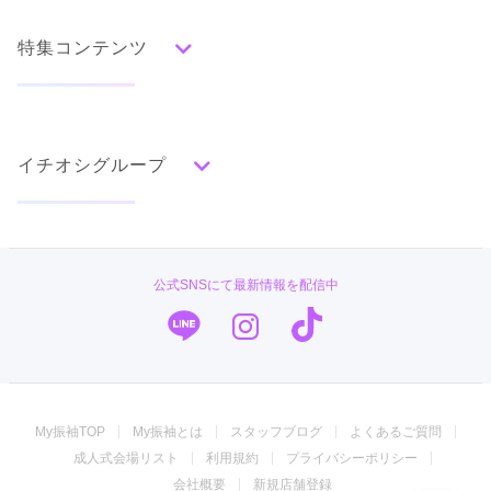
人気の振袖から探す
みんなの振袖ランキングトップ
特集コンテンツ
口コミから探す
色別ランキング
イベント・フェアから探す
口コミ一覧
赤
成人式の前撮り・後撮り特集
朱
ベージュ
ピンク
オレンジ
黄
緑
水色
青
紺
紫
茶
ゴールド
シルバー
イチオシグループ
ママ振特集
グレー
黒
白
その他
個性的振袖コーディネート特集
#振袖gram
タイプ別ランキング
成人式レポート
古典
エレガント
キュート
クール
グラマラス
PLUM
振袖ブランド特集
公式SNSにて最新情報を配信中
レトロ
TAKAZEN
口コミ優秀店舗
キモノハーツ／kimono hearts
振袖タイプ診断
柄別ランキング
振袖専門店 オンディーヌ
無地
花
桜
梅
菊
松
竹
牡丹
バラ
椿
My振袖TOP
My振袖とは
スタッフブログ
よくあるご質問
百合
橘
蝶
鶴
松竹梅
扇面
車
華籠
ジョイフル恵利
成人式会場リスト
利用規約
プライバシーポリシー
熨斗
宝尽
波
雪輪
雲取り
道長取り
矢絣
うめおか
会社概要
新規店舗登録
幾何学
市松
縞
その他