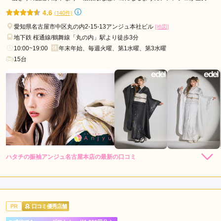
上
お手伝いします！
4.6
(140件)
小
愛知県名古屋市中区丸の内2-15-13アンジュ本社ビル
[地図]
田
地下鉄 桜通線/鶴舞線「丸の内」駅より徒歩3分
井
10:00~19:00
年末年始、毎週火曜、第1水曜、第3水曜
駅
15台
植
田
駅
港
区
役
所
駅
ハタチの振袖アンジュ名古屋本店の最新の口コミ
伏
4.7
見
店内
5
店員
5
振袖選び
4
駅
ご利用金額：
約271,000円
丸
ご利用目的：
レンタル /
成人式
PR
口コミ優秀店舗
の
ご利用日：2026年05月
内