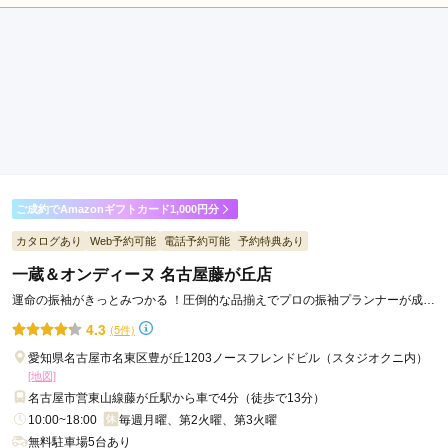
上
店内
5
店員
5
振袖選び
4
社
ご利用金額：
約171,000円
駅
ご利用目的：
レンタル /
成人式
ご利用日：2026年03月
小
田
友達には早すぎると言われましたが、ここのお店は人気らしく
井
既に予約が入っている物も多かったです。とはいえ、早かった
駅
のでランクの高い振袖を安く

伏
レンタルでき大満足です！
屋
ご成約でAmazonギフトカード1,000円分
駅
口コミ公開日：2026年04月19日
カタログあり
Web予約可能
電話予約可能
予約特典あり
久
アイムココ 香久山店の口コミ・評判をもっと見る
屋
一蔵＆オンディーヌ 名古屋藤が丘店
大
運命の振袖がきっとみつかる ！圧倒的な品揃えでプロの振袖プランナーが成人
通
式をトータルサポートします
4.3
(5件)
駅
愛知県名古屋市名東区豊が丘1203ノースフレンドビル（スタジオクニ内）
大
[地図]
同
名古屋市営東山線藤が丘駅から車で4分（徒歩で13分）
町
10:00~18:00
毎週月曜、第2火曜、第3火曜
駅
無料駐車場5台あり