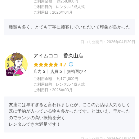
ご利用金額：
約268,000円
ご利用目的：
レンタル /
成人式
ご利用日：2026年04月
種類も多く、とても丁寧に接客していただいて印象が良かった
口コミ公開日：2026年04月20日
アイムココ 香久山店
4.7
店内
5
店員
5
振袖選び
4
ご利用金額：
約171,000円
ご利用目的：
レンタル /
成人式
ご利用日：2026年03月
友達には早すぎると言われましたが、ここのお店は人気らしく
既に予約が入っている物も多かったです。とはいえ、早かった
のでランクの高い振袖を安く

レンタルでき大満足です！