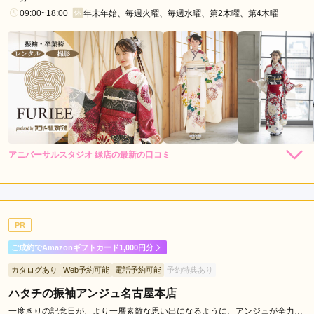
区
09:00~18:00
年末年始、毎週火曜、毎週水曜、第2木曜、第4木曜
東
区
瑞
穂
区
栄
駅
名
アニバーサルスタジオ 緑店の最新の口コミ
古
3.8
屋
店内
4
店員
3
振袖選び
4
撮影
4
駅
ご利用金額：
約142,000円
徳
ご利用目的：
写真撮影 /
その他
重
PR
ご利用日：2026年06月
駅
ご成約でAmazonギフトカード1,000円分
矢
よかった
カタログあり
Web予約可能
電話予約可能
予約特典あり
場
町
ハタチの振袖アンジュ名古屋本店
口コミ公開日：2026年06月22日
駅
アニバーサルスタジオ 緑店の口コミ・評判をもっと見る
一度きりの記念日が、より一層素敵な思い出になるように、アンジュが全力で