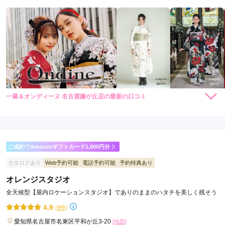
柴
田
駅
鳴
海
駅
名
城
一蔵＆オンディーヌ 名古屋藤が丘店の最新の口コミ
198,000
198,000
レン
円~
レン
円~
公
タル
タル
5.0
(税込)
(税込)
398,000
498,000
購
円~
購
円~
園
入
入
店内
5
店員
5
(税込)
(税込)
駅
ご利用金額：
約165,000円
ご利用目的：
レンタル /
成人式
ご成約でAmazonギフトカード1,000円分
ご利用日：2026年03月
カタログあり
Web予約可能
電話予約可能
予約特典あり
対応がとても良かった
オレンジスタジオ
全天候型【屋内ロケーションスタジオ】でありのままのハタチを美しく残そう
口コミ公開日：2026年04月05日
4.9
(9件)
一蔵＆オンディーヌ 名古屋藤が丘店の口コミ・評判をもっと見る
愛知県名古屋市名東区平和が丘3-20
[地図]