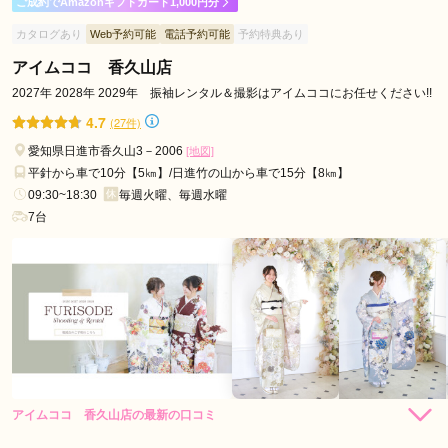
ご成約でAmazonギフトカード1,000円分
駅
振袖の種類がたくさんあり良かったです
カタログあり
Web予約可能
電話予約可能
予約特典あり
栄
アイムココ 香久山店
町
口コミ公開日：2026年06月08日
ハタチの振袖アンジュ名古屋本店の口コミ・評判をもっと見る
2027年 2028年 2029年 振袖レンタル＆撮影はアイムココにお任せください!!
駅
鶴
4.7
(27件)
舞
愛知県日進市香久山3－2006
[地図]
駅
平針から車で10分【5㎞】/日進竹の山から車で15分【8㎞】
高
09:30~18:30
毎週火曜、毎週水曜
畑
7台
駅
新
瑞
橋
駅
南
大
高
アイムココ 香久山店の最新の口コミ
219,780
レン
円~
駅
タル
4.7
(税込)