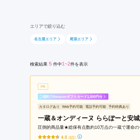
京都府(134)
滋賀県(55)
奈良
和歌山県(36)
エリアで絞り込む
四国
名古屋エリア
尾張エリア
香川県(44)
徳島県(23)
愛媛県
高知県(30)
5
1~2
検索結果
件
中
件を表示
PR
ご成約でAmazonギフトカード1,000円分
カタログあり
Web予約可能
電話予約可能
予約特典あり
一蔵＆オンディーヌ ららぽーと安城
圧倒的商品量★総保有点数約10万点の一蔵で運命
4.5
(8件)