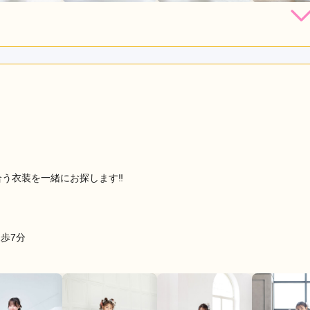
店員
5
振袖選び
4
レンタル /
成人式
ご利用日：2026年07月
まだ数年先の妹の契約をしました。選び直しも大丈夫との事であ
口コミ公開日：2026年07月21
っと見る
合う衣装を一緒にお探します‼︎
歩7分