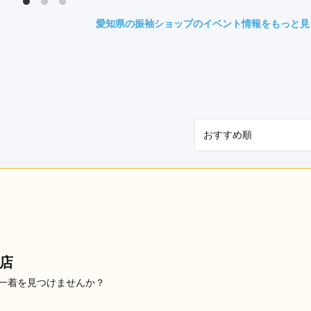
県(52)
島根県(26)
山口県(60)
愛知県の振袖ショップのイベント情報をもっと見
九州／沖縄
(51)
福岡県(160)
熊本県(67)
長崎県(44)
佐賀県(25)
大分県(36)
宮崎県(41)
鹿児島県(31)
沖縄県(40)
店
の一着を見つけませんか？