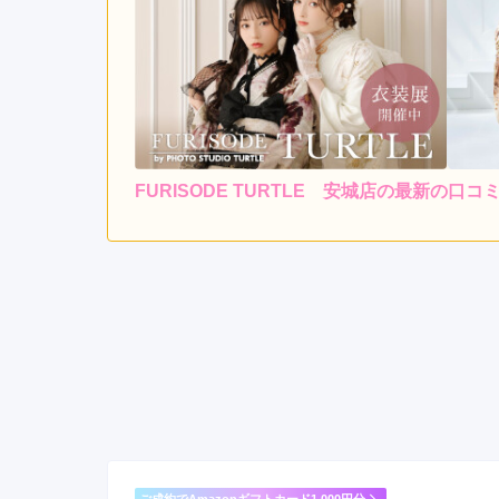
FURISODE TURTLE 安城店の最新の口コ
5.0
店内
5
ご利用金額：
--
ご利用目的：
気に入った着物を見つける
せていただけて、気に入っ
FURISODE TURTLE 安城店の口コミ・評判をも