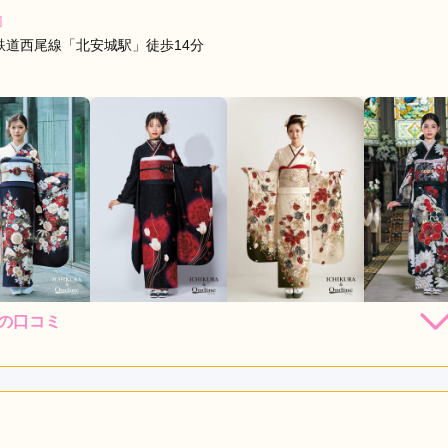
]
鉄道西尾線「北安城駅」徒歩14分
の口コミ
198,000
148,000
198,000
198,
円~(税
レンタ
円~(税
レンタ
円~(税
レンタ
ル
ル
ル
込)
込)
込)
48,000
298,000
398,000
498,00
店員
5
振袖選び
5
購入
購入
購入
円~(税込)
円~(税込)
円~(税込)
利用目的：
レンタル /
成人式
ご利用日：2026年03月
0頃にも　かかわらず、丁寧に対応してくださった

り寄せてくださり　理想の色とデザインだったので、決めた