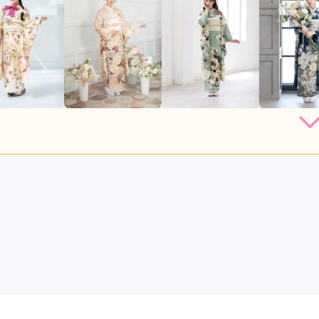
ミ
店員
5
振袖選び
5
レンタル /
成人式
ご利用日：2025年11月
ことが出来ました。スタッフの方が丁寧に小物もいろいろと合わ
たコーディネートになり満足です。
口コミ公開日：2026年02月13
っと見る