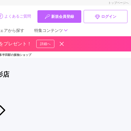
トップページへ
よくあるご質問
新規会員登録
ログイン
ェアから探す
特集コンテンツ
ドをプレゼント！
詳細へ
成人式の前撮り・後撮り特集
多半田駅の振袖ショップ
ママ振特集
影店
個性的振袖コーディネート特集
成人式レポート
振袖ブランド特集
2026年08月01日〜2026年08月11日
【期間限定】新作振袖展示会を開催します！
口コミ優秀店舗
カネマタ衣裳店
振袖タイプ診断