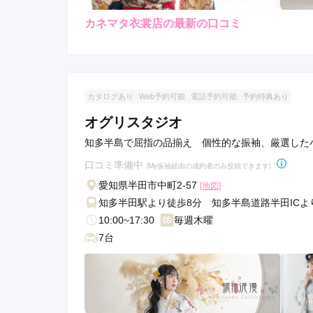
カネマタ衣裳店の最新の口コミ
4.7
店内
4
ご利用金額：
約82,000円
ご
スタッフの方々の対応が凄く親
カタログあり
Web予約可能
電話予約可能
予約特典あり
着物もいっぱいあって満足
オグリスタジオ
色留袖を借りる予定です。
知多半島で屈指の品揃え 個性的な振袖、厳選した
口コミ準備中
(My振袖経由の成約者のみ投稿できます)
カネマタ衣裳店の口コミ・評判をもっと見る
愛知県半田市中町2-57
[地図]
知多半田駅より徒歩8分 知多半島道路半田ICよ
10:00~17:30
毎週木曜
7台