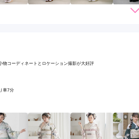
店員
5
振袖選び
5
利用目的：
レンタル /
結婚式
ご利用日：2026年03月
切で

のいく物が借りれました。ありがとうございました。また、娘も
その時は、宜しくお願いします。
小物コーディネートとロケーション撮影が大好評
口コミ公開日：2026年04月04
り車7分