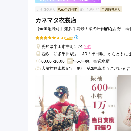
ご成約でAmazonギフトカード1,000円分
カタログあり
Web予約可能
電話予約可能
予約特典あり
カネマタ衣裳店
【全国配送可】知多半島最大級の圧倒的な品数 着
4.9
(14件)
愛知県半田市中町1-74
[地図]
名鉄「知多半田駅」・JR「半田駅」からともに徒歩
09:00~18:00
年末年始、毎週水曜
店舗前駐車場5台、第2・第3駐車場もございます