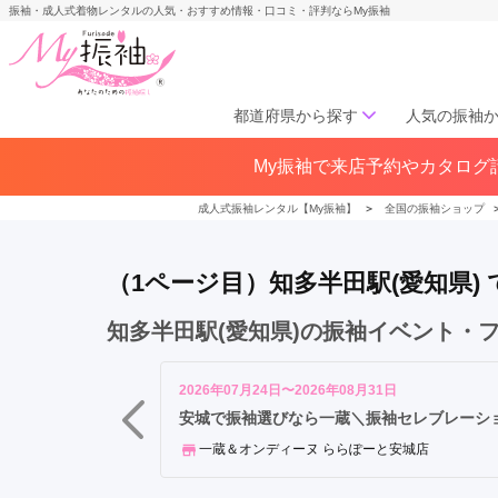
振袖・成人式着物レンタルの人気・おすすめ情報・口コミ・評判ならMy振袖
都道府県から探す
人気の振袖
知
My振袖で来店予約やカタログ請
北海道／東北
多
北海道(141)
青森県(41)
岩手
半
成人式振袖レンタル【My振袖】
＞
全国の振袖ショップ
宮城県(72)
秋田県(29)
山形県
田
福島県(60)
駅
（1ページ目）知多半田駅(愛知県
半
田
中部
知多半田駅(愛知県)の振袖イベント・
駅
愛知県(285)
静岡県(148)
青
岐阜県(85)
三重県(76)
長野県
山
2026年07月24日〜2026年08月31日
山梨県(37)
新潟県(65)
駅
安城で振袖選びなら一蔵＼振袖セレブレーション／
一蔵＆オンディーヌ ららぽーと安城店
関西
大阪府(307)
兵庫県(195)