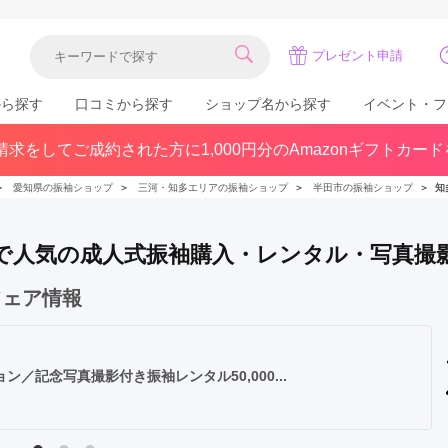
プレゼント申請
から探す
口コミから探す
ショップ名から探す
イベント・フ
求をしてご成約された方に1,000円分のAmazonギフトカー
関東
県(30)
東京都(383)
千葉県(183)
＞
愛知県の振袖ショップ
＞
三河・知多エリアの振袖ショップ
＞
半田市の振袖ショップ
＞
知
(36)
埼玉県(246)
神奈川県(228)
茨城県(93)
群馬県(57)
栃木県(54)
) で人気の成人式振袖購入・レンタル・写真撮
北陸
フェア情報
石川県(57)
福井県(38)
富山県(37)
(80)
記念写真撮影付き振袖レンタル50,000...
中国
広島県(87)
岡山県(69)
鳥取県(29)