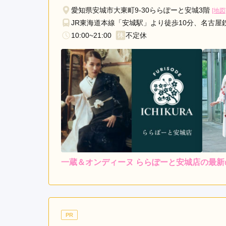
愛知県安城市大東町9-30ららぽーと安城3階
[地図
JR東海道本線「安城駅」より徒歩10分、名古屋
10:00~21:00
不定休
一蔵＆オンディーヌ ららぽーと安城店の最新
レンタ
ル
5.0
3
店内
5
購入
ご利用金額：
約258,000円
ご
2回とも　来店時間が18：0
PR
娘の希望の色を他店から取