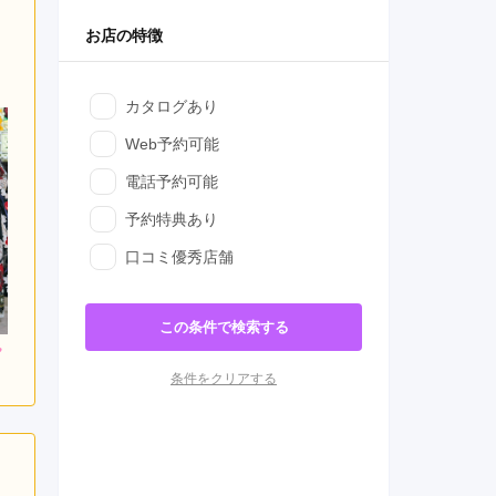
お店の特徴
カタログあり
Web予約可能
電話予約可能
予約特典あり
口コミ優秀店舗
この条件で検索する
000
198,000
298,000
円~(税
レンタ
円~(税
レンタ
円~(税
ル
ル
込)
込)
込)
条件をクリアする
0
398,000
448,000
購入
購入
円~(税込)
円~(税込)
円~(税込)