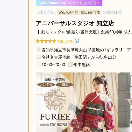
ご成約でAmazonギフトカード1,000円分
カタログあり
Web予約可能
電話予約可能
予約特典あり
一蔵＆オンディーヌ ららぽーと安城店の口コミ・
アニバーサルスタジオ 知立店
【 振袖レンタル/前撮り/当日支度】創業60周年 
4.6
(36件)
愛知県知立市長篠町大山18番地の1ギャラリエ
名鉄名古屋本線「牛田駅」から徒歩13分
10:00~20:00
年中無休