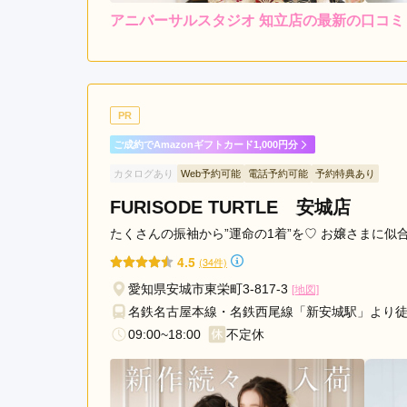
アニバーサルスタジオ 知立店の最新の口コミ
4.7
店内
5
ご利用金額：
--
ご利用目的：
姉妹割引がお得だったので
PR
りがたいです。
ご成約でAmazonギフトカード1,000円分
カタログあり
Web予約可能
電話予約可能
予約特典あり
アニバーサルスタジオ 知立店の口コミ・評判をも
FURISODE TURTLE 安城店
たくさんの振袖から”運命の1着”を♡ お嬢さまに似
4.5
(34件)
愛知県安城市東栄町3-817-3
[地図]
名鉄名古屋本線・名鉄西尾線「新安城駅」より徒
09:00~18:00
不定休