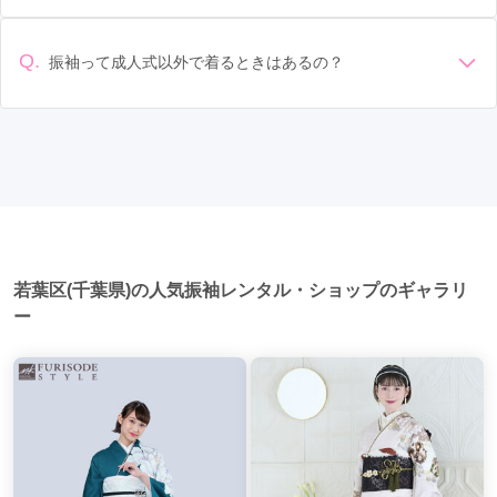
準備: 着付け、ヘアメイクの予約はほとんどの場合が先着順の
認いただくか、店舗に問い合わせてみてください。
おゆみ野駅
選び: 評判や口コミを事前にチェックして、信頼できるお店を
(2)
鬼越駅
(2)
行徳駅
(2)
鎌取駅
(2)
場合で、早朝からスタートする場合も多いです。 成人式: 一般
選びましょう。
市川真間駅
(2)
京成八幡駅
(2)
下総中山駅
(2)
的に午前中に成人式が行わる場合が多いですが、午前午後で
Q.
振袖って成人式以外で着るときはあるの？
二部制の地域もあるため、自分の市町村を確認しましょう。
ユーカリが丘駅
(2)
新船橋駅
(2)
勝田台駅
(2)
はい、成人式以外でも振袖を着る機会はあります。例えば、
写真撮影: 成人式の後、家族や友人との記念撮影を行うことが
家族や友人の結婚式、卒業式、初詣などがあります。 成人式
多いです。 帰宅: 帰宅後、振袖から着替えます。振袖は当日返
村上駅
(2)
千葉ニュータウン中央駅
(2)
舞浜駅
(2)
以外での振袖の着用は、華やかな場に適しており、伝統的な
却せず、後日お店に返却しに行く場合が多いです。 同窓会: 成
日本の美しさを表現することができます。
人式当日に同窓会が行われる場合が多いです。 二次会: 同窓会
新浦安駅
(2)
旭駅
(2)
印西牧の原駅
(1)
後、友人たちとの二次会や三次会を楽しむ人もいます。
観音駅
(1)
野田市駅
(1)
豊四季駅
(1)
飯岡駅
(1)
東金駅
(1)
南柏駅
(1)
検見川浜駅
(1)
妙典駅
(1)
若葉区(千葉県)の人気振袖レンタル・ショップのギャラリ
小見川駅
(1)
ー