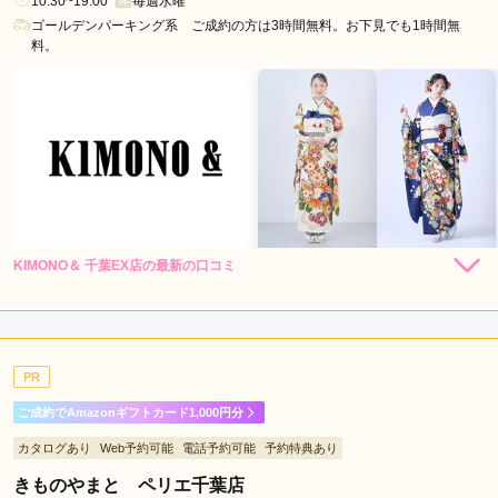
10:30~19:00
毎週水曜
野
ゴールデンパーキング系 ご成約の方は3時間無料。お下見でも1時間無
駅
料。
鎌
取
駅
検
見
川
浜
駅
KIMONO＆ 千葉EX店の最新の口コミ
162,800
228,800
レン
円~
レン
円~
タル
タル
5.0
(税込)
(税込)
店内
5
店員
5
振袖選び
5
ご利用金額：
約290,000円
ご利用目的：
レンタル /
成人式
PR
ご利用日：2026年03月
ご成約でAmazonギフトカード1,000円分
担当してくださったスタッフさん含め、周りの方の対応がとて
カタログあり
Web予約可能
電話予約可能
予約特典あり
もよく、安心して商品を選ぶ事ができました。

とても素敵な振袖、そして店舗に出会えてよかったです。
きものやまと ペリエ千葉店