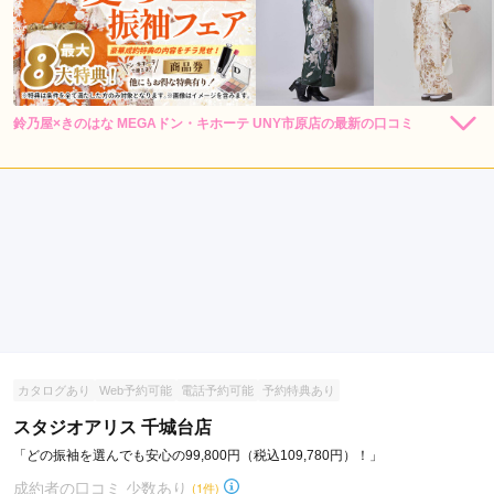
鈴乃屋×きのはな MEGAドン・キホーテ UNY市原店の最新の口コミ
264,000
264,000
レン
円~
レン
円~
タル
タル
(税込)
(税込)
現在表示可能な口コミはございません。
385,000
385,000
購
円~
購
円~
入
入
(税込)
(税込)
カタログあり
Web予約可能
電話予約可能
予約特典あり
スタジオアリス 千城台店
「どの振袖を選んでも安心の99,800円（税込109,780円）！」
成約者の口コミ 少数あり
(1件)