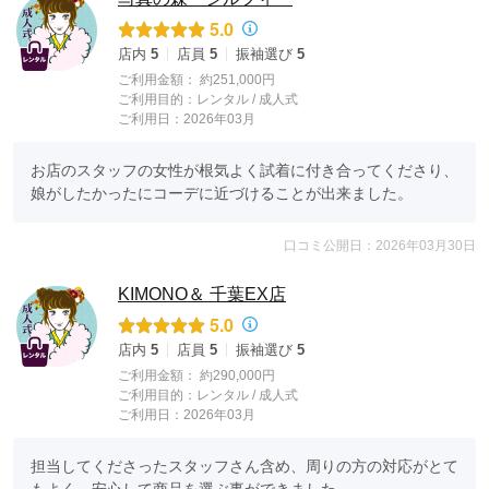
5.0
店内
5
店員
5
振袖選び
5
ご利用金額：
約251,000円
ご利用目的：
レンタル /
成人式
ご利用日：2026年03月
お店のスタッフの女性が根気よく試着に付き合ってくださり、
娘がしたかったにコーデに近づけることが出来ました。
口コミ公開日：2026年03月30日
KIMONO＆ 千葉EX店
5.0
店内
5
店員
5
振袖選び
5
ご利用金額：
約290,000円
ご利用目的：
レンタル /
成人式
ご利用日：2026年03月
担当してくださったスタッフさん含め、周りの方の対応がとて
もよく、安心して商品を選ぶ事ができました。
