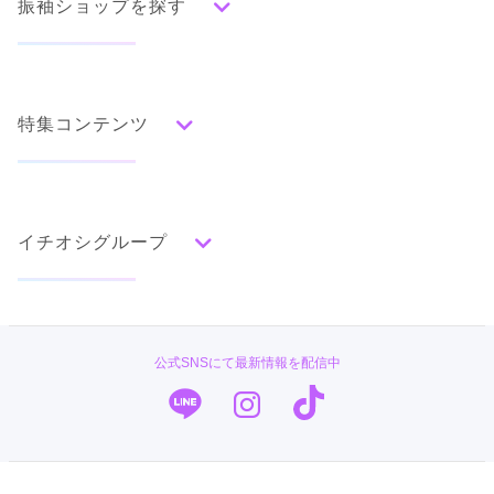
振袖ショップを探す
人気の振袖から探す
みんなの振袖ランキングトップ
特集コンテンツ
口コミから探す
色別ランキング
イベント・フェアから探す
口コミ一覧
赤
成人式の前撮り・後撮り特集
朱
ベージュ
ピンク
オレンジ
黄
緑
水色
青
紺
紫
茶
ゴールド
シルバー
イチオシグループ
ママ振特集
グレー
黒
白
その他
個性的振袖コーディネート特集
#振袖gram
タイプ別ランキング
成人式レポート
古典
エレガント
キュート
クール
グラマラス
TAKAZEN
振袖ブランド特集
公式SNSにて最新情報を配信中
レトロ
PLUM
口コミ優秀店舗
キモノハーツ／kimono hearts
振袖タイプ診断
柄別ランキング
振袖専門店 オンディーヌ
無地
花
桜
梅
菊
松
竹
牡丹
バラ
椿