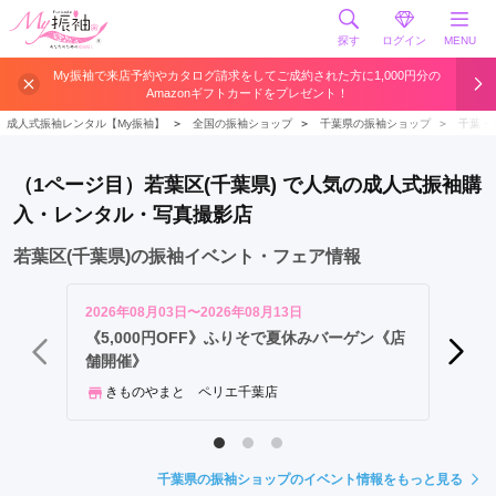
探す
ログイン
MENU
中
My振袖で来店予約やカタログ請求をしてご成約された方に1,000円分の
Amazonギフトカードをプレゼント！
央
区
成人式振袖レンタル【My振袖】
＞
全国の振袖ショップ
＞
千葉県の振袖ショップ
＞
千葉・
美
浜
（1ページ目）若葉区(千葉県) で人気の成人式振袖購
区
入・レンタル・写真撮影店
緑
区
若葉区(千葉県)の振袖イベント・フェア情報
若
葉
2026年08月03日〜2026年08月13日
2026年
区
《5,000円OFF》ふりそで夏休みバーゲン《店
☀20
舗開催》
UDX
稲
毛
きものやまと ペリエ千葉店
きも
区
千
葉
千葉県の振袖ショップのイベント情報をもっと見る
駅