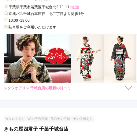
千葉県千葉市若葉区千城台北2-11-11
[地図]
京成バス千城台車庫行 北二丁目より徒歩1分
10:00~18:00
駐車場をご利用いただけます
スタジオアリス 千城台店の最新の口コミ
4.7
店内
4
店員
5
振袖選び
5
ご利用金額：
約110,000円
ご利用目的：
レンタル /
成人式
カタログあり
Web予約可能
電話予約可能
予約特典あり
ご利用日：2021年12月
きもの屋四君子 千葉千城台店
とても良い雰囲気でした。
