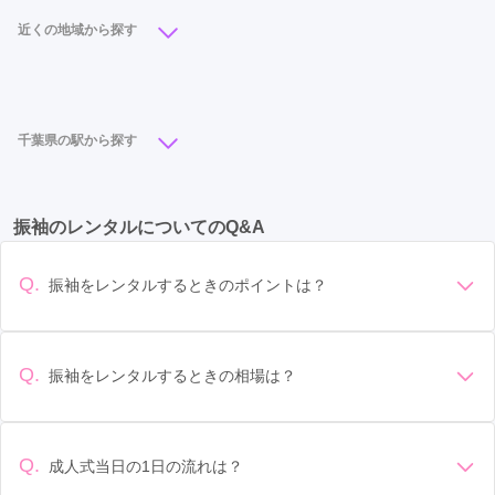
京成千葉駅
(2)
おゆみ野駅
(2)
鎌取駅
(2)
近くの地域から探す
検見川浜駅
(1)
中央区
(11)
美浜区
(7)
緑区
(4)
若葉区
(2)
稲毛区
(1)
千葉県の駅から探す
柏駅
(11)
千葉駅
(8)
松戸駅
(6)
成田駅
(5)
振袖のレンタルについてのQ&A
南船橋駅
(5)
船橋駅
(5)
四街道駅
(4)
南行徳駅
(4)
木更津駅
(4)
茂原駅
(4)
Q.
振袖をレンタルするときのポイントは？
船橋競馬場駅
(4)
市川駅
(3)
本八幡駅
(3)
デザイン: 好きな色や柄など自分の好みで選ぶ場合や、成人式
の会場の雰囲気に合わせてデザインを選ぶ場合などがありま
浦安駅
(3)
京成船橋駅
(3)
津田沼駅
(3)
す。 サイズ選び: 自分の体型に合ったサイズを選ぶことが大切
Q.
振袖をレンタルするときの相場は？
千葉中央駅
(3)
海浜幕張駅
(3)
八千代緑が丘駅
(3)
です。事前に試着をし、必要であればサイズ調整をお願いす
振袖のレンタル相場は店舗や地域、デザインによって異なり
ることもあります。 価格: 予算に合わせてプランを選ぶことが
五井駅
(3)
銚子駅
(2)
京成成田駅
(2)
ますが、一般的には10万円から30万円程度が相場とされてい
できます。また、プランやレンタル料金に含まれるもの（小
ます。 高級なものやブランド物になると、それ以上の価格に
物や帯、草履など）を確認しましょう。 期間: レンタル期間や
Q.
成人式当日の1日の流れは？
京成千葉駅
(2)
柏の葉キャンパス駅
(2)
我孫子駅
(2)
なることもあります。具体的な価格はMy振袖でプランをご確
返却のルールをしっかり確認しておく必要があります。 お店