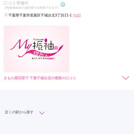
口コミ準備中
着物も着付けも写真もとても良かったです。
(My振袖経由の成約者のみ投稿できます)
千葉県千葉市若葉区千城台北3丁目21-1
[地図]
口コミ公開日：2022年02月01日
スタジオアリス 千城台店の口コミ・評判をもっと見る
きもの屋四君子 千葉千城台店の最新の口コミ
現在表示可能な口コミはございません。
近くの駅から探す
千葉駅
(8)
千葉中央駅
(3)
海浜幕張駅
(3)