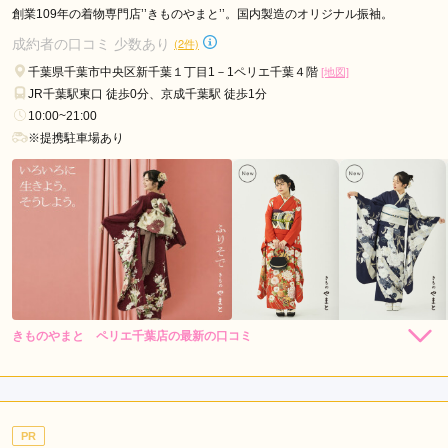
創業109年の着物専門店’’きものやまと’’。国内製造のオリジナル振袖。
口コミ公開日：2026年03月03日
成約者の口コミ 少数あり
(2件)
KIMONO＆ 千葉EX店の口コミ・評判をもっと見る
千葉県千葉市中央区新千葉１丁目1－1ペリエ千葉４階
[地図]
JR千葉駅東口 徒歩0分、京成千葉駅 徒歩1分
10:00~21:00
※提携駐車場あり
きものやまと ペリエ千葉店の最新の口コミ
264,000
231,000
レン
円~
レン
円~
タル
タル
5.0
(税込)
(税込)
459,030
426,030
購
円~
購
円~
入
入
店内
5
店員
5
(税込)
(税込)
ご利用金額：
約154,000円
ご利用目的：
レンタル /
成人式
PR
ご利用日：2026年07月