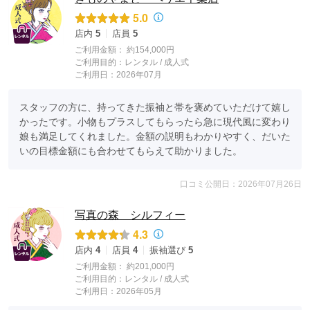
5.0
店内
5
店員
5
ご利用金額：
約154,000円
ご利用目的：
レンタル /
成人式
ご利用日：2026年07月
スタッフの方に、持ってきた振袖と帯を褒めていただけて嬉し
かったです。小物もプラスしてもらったら急に現代風に変わり
娘も満足してくれました。金額の説明もわかりやすく、だいた
いの目標金額にも合わせてもらえて助かりました。
口コミ公開日：2026年07月26日
写真の森 シルフィー
4.3
店内
4
店員
4
振袖選び
5
ご利用金額：
約201,000円
ご利用目的：
レンタル /
成人式
ご利用日：2026年05月