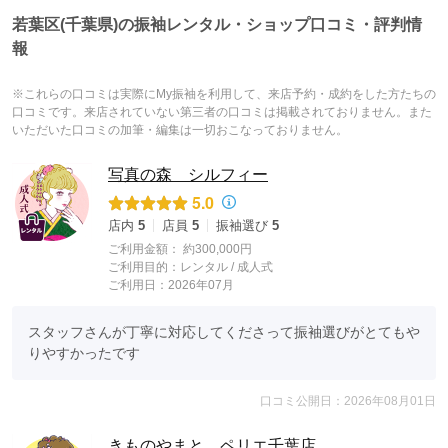
若葉区(千葉県)の振袖レンタル・ショップ口コミ・評判情
報
※これらの口コミは実際にMy振袖を利用して、来店予約・成約をした方たちの
口コミです。来店されていない第三者の口コミは掲載されておりません。また
いただいた口コミの加筆・編集は一切おこなっておりません。
写真の森 シルフィー
5.0
店内
5
店員
5
振袖選び
5
ご利用金額：
約300,000円
ご利用目的：
レンタル /
成人式
ご利用日：2026年07月
スタッフさんが丁寧に対応してくださって振袖選びがとてもや
りやすかったです
口コミ公開日：2026年08月01日
きものやまと ペリエ千葉店