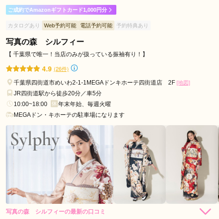
ご成約でAmazonギフトカード1,000円分
スタッフの方に、持ってきた振袖と帯を褒めていただけて嬉し
カタログあり
Web予約可能
電話予約可能
予約特典あり
かったです。小物もプラスしてもらったら急に現代風に変わり
娘も満足してくれました。金額の説明もわかりやすく、だいた
写真の森 シルフィー
いの目標金額にも合わせてもらえて助かりました。
【 千葉県で唯一！当店のみが扱っている振袖有り！】
4.9
(26件)
口コミ公開日：2026年07月26日
千葉県四街道市めいわ2-1-1MEGAドンキホーテ四街道店 2F
[地図]
きものやまと ペリエ千葉店の口コミ・評判をもっと見る
JR四街道駅から徒歩20分／車5分
10:00~18:00
年末年始、毎週火曜
MEGAドン・キホーテの駐車場になります
写真の森 シルフィーの最新の口コミ