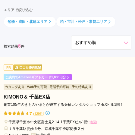
千
エリアで絞り込む
葉
中
船橋・成田・北総エリア
柏・市川・松戸・常磐エリア
央
駅
海
6
検索結果
件
浜
幕
張
PR
口コミ優秀店舗
駅
ご成約でAmazonギフトカード1,000円分
京
成
カタログあり
Web予約可能
電話予約可能
予約特典あり
千
KIMONO＆ 千葉EX店
葉
創業105年のきものやまとが運営する振袖レンタルショップ♪EXビル1階！
駅
4.7
(129件)
お
千葉県千葉市中央区富士見2-14-1千葉EXビル1階
ゆ
[地図]
ＪＲ千葉駅徒歩５分、京成千葉中央駅徒歩２分
み