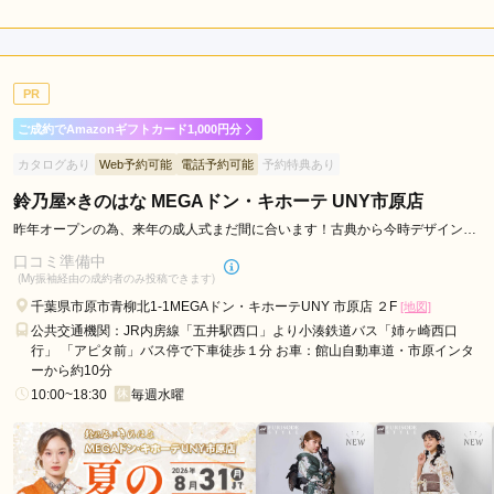
5.0
店内
5
店員
5
振袖選び
5
ご利用金額：
約300,000円
ご利用目的：
レンタル /
成人式
PR
ご利用日：2026年07月
ご成約でAmazonギフトカード1,000円分
スタッフさんが丁寧に対応してくださって振袖選びがとてもや
カタログあり
Web予約可能
電話予約可能
予約特典あり
りやすかったです
鈴乃屋×きのはな MEGAドン・キホーテ UNY市原店
口コミ公開日：2026年08月01日
昨年オープンの為、来年の成人式まだ間に合います！古典から今時デザインま
で常時100～200枚取り揃え
写真の森 シルフィーの口コミ・評判をもっと見る
口コミ準備中
(My振袖経由の成約者のみ投稿できます)
千葉県市原市青柳北1-1MEGAドン・キホーテUNY 市原店 ２F
[地図]
公共交通機関：JR内房線「五井駅西口」より小湊鉄道バス「姉ヶ崎西口
行」 「アピタ前」バス停で下車徒歩１分 お車：館山自動車道・市原インタ
ーから約10分
10:00~18:30
毎週水曜