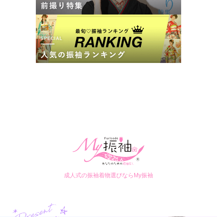
成人式の振袖着物選びならMy振袖