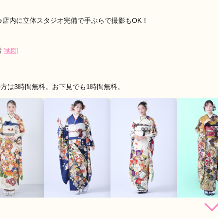
op♪店内に立体スタジオ完備で手ぶらで撮影もOK！
階
[地図]
方は3時間無料。お下見でも1時間無料。
162,800
228,800
228,800
250,
円~(税
レンタ
円~(税
レンタ
円~(税
レンタ
ル
ル
ル
込)
込)
込)