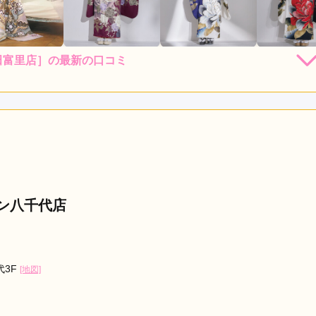
成田富里店］の最新の口コミ
店員
5
振袖選び
5
利用目的：
レンタル /
成人式
ご利用日：2026年03月
、娘がビビッと来るものがなかったのですが、こちらに行ったら
どバタバタだったと見たので、前撮り時に確認しようと思いま
デン八千代店
口コミ公開日：2026年04月16
里店］の口コミ・評判をもっと見る
代3F
[地図]