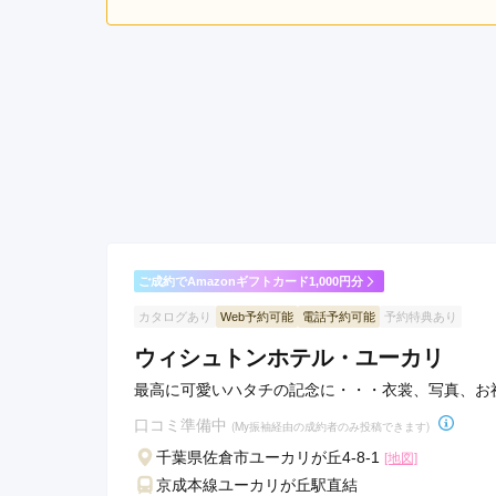
5.0
店内
5
ご利用金額：
約91,000円
ご
娘と予定が合わず私一人で
り、色々とコーディネートし
着物の保管状態などもよく
応でした。
KIMONO＆ 船橋店の口コミ・評判をもっと見る
ご成約でAmazonギフトカード1,000円分
カタログあり
Web予約可能
電話予約可能
予約特典あり
ウィシュトンホテル・ユーカリ
最高に可愛いハタチの記念に・・・衣裳、写真、お
口コミ準備中
(My振袖経由の成約者のみ投稿できます)
千葉県佐倉市ユーカリが丘4-8-1
[地図]
京成本線ユーカリが丘駅直結