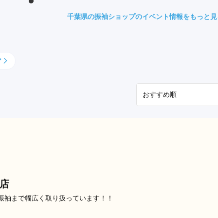
県(52)
島根県(26)
山口県(60)
千葉県の振袖ショップのイベント情報をもっと見
九州／沖縄
ア
(51)
福岡県(160)
熊本県(67)
長崎県(44)
佐賀県(25)
大分県(36)
宮崎県(41)
鹿児島県(31)
沖縄県(40)
店
振袖まで幅広く取り扱っています！！