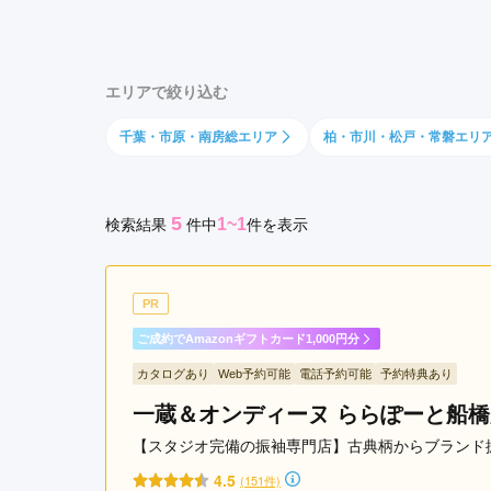
京都府(134)
滋賀県(55)
奈良
和歌山県(36)
エリアで絞り込む
四国
千葉・市原・南房総エリア
柏・市川・松戸・常磐エリ
香川県(44)
徳島県(23)
愛媛県
高知県(30)
5
1~1
検索結果
件
中
件を表示
PR
ご成約でAmazonギフトカード1,000円分
カタログあり
Web予約可能
電話予約可能
予約特典あり
一蔵＆オンディーヌ ららぽーと船橋
【スタジオ完備の振袖専門店】古典柄からブランド
4.5
(151件)