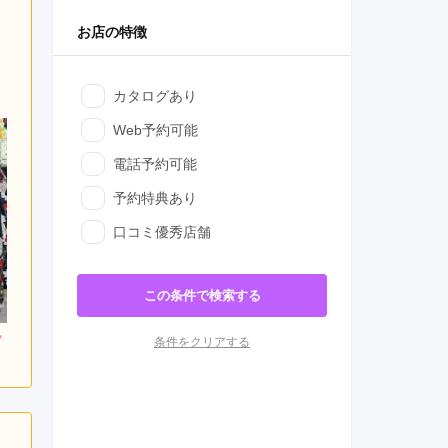
お店の特徴
カタログあり
Web予約可能
電話予約可能
予約特典あり
口コミ優秀店舗
この条件で検索する
000
198,000
298,000
条件をクリアする
円~(税
レンタ
円~(税
レンタ
円~(税
ル
ル
込)
込)
込)
0
398,000
448,000
購入
購入
円~(税込)
円~(税込)
円~(税込)