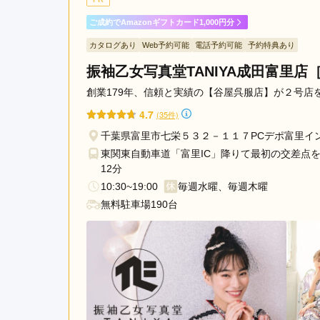
てくれたりして、相談しや
ご成約でAmazonギフトカード1,000円分
カタログあり
Web予約可能
電話予約可能
予約特典あり
一蔵＆オンディーヌ ららぽーと船橋店の口コミ・
振袖乙女写真堂TANIYA成田富里店
創業179年、信頼と実績の【谷屋呉服店】が２号店
4.7
(35件)
千葉県富里市七栄５３２－１１７PCデポ富里イ
東関東自動車道「富里IC」降りて最初の交差点
12分
10:30~19:00
毎週水曜、毎週木曜
無料駐車場190台