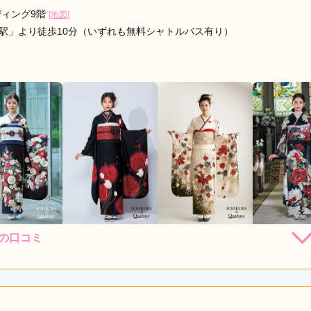
ディング9階
[地図]
場駅」より徒歩10分（いずれも無料シャトルバス有り）
の口コミ
198,000
148,000
198,000
198,
円~(税
レンタ
円~(税
レンタ
円~(税
レンタ
ル
ル
ル
込)
込)
込)
48,000
298,000
398,000
498,00
店員
4
振袖選び
4
購入
購入
購入
円~(税込)
円~(税込)
円~(税込)
利用目的：
レンタル /
成人式
ご利用日：2026年07月
色々組み合わせを提案してくれたり、こちら側の意見を取り入れ