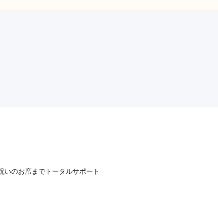
店員
5
利用目的：
レンタル /
成人式
ご利用日：2026年07月
の来店だったのですが、持参した振袖をマネキンに着せてくださ
てくださいました。

見てくださり、お昼をまたいだ時間にも関わらずとても丁寧な対
口コミ公開日：2026年07月23
祝いのお席までトータルサポート