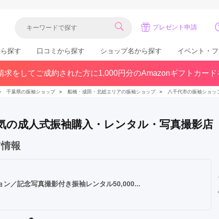
プレゼント申請
から探す
口コミから探す
ショップ名から探す
イベント・フ
求をしてご成約された方に1,000円分のAmazonギフトカー
関東
県(30)
東京都(383)
千葉県(183)
＞
千葉県の振袖ショップ
＞
船橋・成田・北総エリアの振袖ショップ
＞
八千代市の振袖ショッ
(36)
埼玉県(246)
神奈川県(228)
茨城県(93)
群馬県(57)
栃木県(54)
で人気の成人式振袖購入・レンタル・写真撮影店
北陸
ア情報
石川県(57)
福井県(38)
富山県(37)
(80)
記念写真撮影付き振袖レンタル50,000...
中国
広島県(87)
岡山県(69)
鳥取県(29)