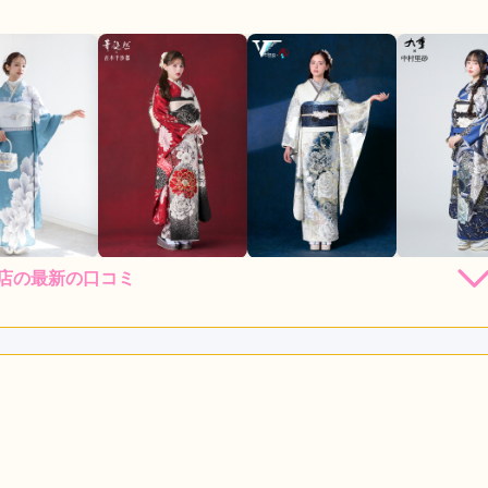
代店の最新の口コミ
店員
5
振袖選び
5
利用目的：
レンタル /
その他
ご利用日：2026年07月
りがとうございます
口コミ公開日：2026年08月02
口コミ・評判をもっと見る