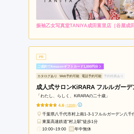
振袖乙女写真堂TANIYA成田富里店［谷屋
5.0
店内
5
ご利用金額：
約400,000円
ご
何件かお店を回りましたが
PR
すぐに決まりました。

ご成約でAmazonギフトカード1,000円分
口コミで、当日の着付けな
す。
カタログあり
Web予約可能
電話予約可能
予約特典あり
成人式サロンKiRARA フルルガー
振袖乙女写真堂TANIYA成田富里店［谷屋成田富
「わたし、らしく、KiRARAの二十歳」
4.6
(120件)
千葉県八千代市村上南1-3-1フルルガーデン八千
東葉高速鉄道"村上駅"徒歩1分
10:00~19:00
年中無休