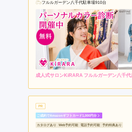
フルルガーデン八千代駐車場910台
成人式サロンKiRARA フルルガーデン八千
5.0
店内
5
ご利用金額：
約60,000円
ご
いつもご丁寧に対応頂きあ
PR
ご成約でAmazonギフトカード1,000円分
成人式サロンKiRARA フルルガーデン八千代店の
カタログあり
Web予約可能
電話予約可能
予約特典あり