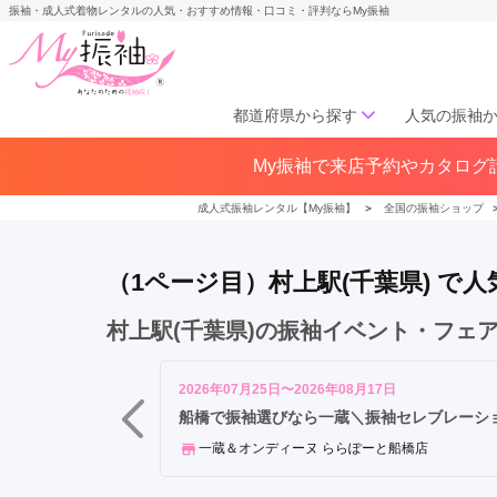
振袖・成人式着物レンタルの人気・おすすめ情報・口コミ・評判ならMy振袖
都道府県から探す
人気の振袖
八
My振袖で来店予約やカタログ請
北海道／東北
千
北海道(141)
青森県(41)
岩手
代
成人式振袖レンタル【My振袖】
＞
全国の振袖ショップ
宮城県(72)
秋田県(29)
山形県
緑
福島県(60)
が
（1ページ目）村上駅(千葉県) 
丘
駅
中部
村上駅(千葉県)の振袖イベント・フェ
勝
愛知県(285)
静岡県(148)
田
岐阜県(85)
三重県(76)
長野県
台
2026年07月25日〜2026年08月17日
山梨県(37)
新潟県(65)
駅
船橋で振袖選びなら一蔵＼振袖セレブレーション／
村
一蔵＆オンディーヌ ららぽーと船橋店
関西
上
駅
大阪府(307)
兵庫県(195)