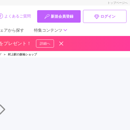
トップページへ
よくあるご質問
新規会員登録
ログイン
ェアから探す
特集コンテンツ
ドをプレゼント！
詳細へ
成人式の前撮り・後撮り特集
プ
＞
村上駅の振袖ショップ
ママ振特集
個性的振袖コーディネート特集
成人式レポート
振袖ブランド特集
口コミ優秀店舗
振袖タイプ診断