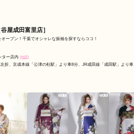
すかった。
口コミ公開日：2026年07月22
評判をもっと見る
［谷屋成田富里店］
をオープン！千葉でオシャレな振袖を探すならココ！
ンター店内
[地図]
を左折、京成本線「公津の杜駅」より車8分、JR成田線「成田駅」より車