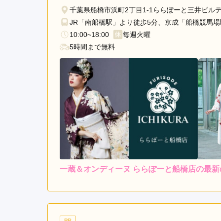
千葉県船橋市浜町2丁目1-1ららぽーと三井ビル
JR「南船橋駅」より徒歩5分、京成「船橋競馬
10:00~18:00
毎週火曜
5時間まで無料
一蔵＆オンディーヌ ららぽーと船橋店の最新
レンタ
ル
4.0
3
店内
4
購入
ご利用金額：
約85,000円
ご
着物と小物のカラーなど、
PR